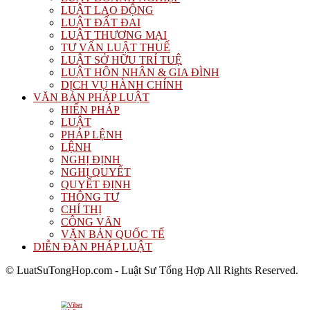
LUẬT LAO ĐỘNG
LUẬT ĐẤT ĐAI
LUẬT THƯƠNG MẠI
TƯ VẤN LUẬT THUẾ
LUẬT SỞ HỮU TRÍ TUỆ
LUẬT HÔN NHÂN & GIA ĐÌNH
DỊCH VỤ HÀNH CHÍNH
VĂN BẢN PHÁP LUẬT
HIẾN PHÁP
LUẬT
PHÁP LỆNH
LỆNH
NGHỊ ĐỊNH
NGHỊ QUYẾT
QUYẾT ĐỊNH
THÔNG TƯ
CHỈ THỊ
CÔNG VĂN
VĂN BẢN QUỐC TẾ
DIỄN ĐÀN PHÁP LUẬT
© LuatSuTongHop.com - Luật Sư Tổng Hợp All Rights Reserved.