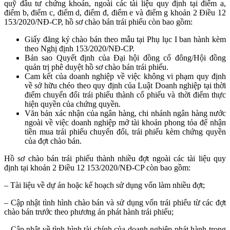
quỹ đầu tư chứng khoán, ngoài các tài liệu quy định tại điểm a,
điểm b, điểm c, điểm d, điểm đ, điểm e và điểm g khoản 2 Điều 12
153/2020/NĐ-CP, hồ sơ chào bán trái phiếu còn bao gồm:
Giấy đăng ký chào bán theo mẫu tại Phụ lục I ban hành kèm
theo Nghị định 153/2020/NĐ-CP.
Bản sao Quyết định của Đại hội đồng cổ đông/Hội đồng
quản trị phê duyệt hồ sơ chào bán trái phiếu.
Cam kết của doanh nghiệp về việc không vi phạm quy định
về sở hữu chéo theo quy định của Luật Doanh nghiệp tại thời
điểm chuyển đổi trái phiếu thành cổ phiếu và thời điểm thực
hiện quyền của chứng quyền.
Văn bản xác nhận của ngân hàng, chi nhánh ngân hàng nước
ngoài về việc doanh nghiệp mở tài khoản phong tỏa để nhận
tiền mua trái phiếu chuyển đổi, trái phiếu kèm chứng quyền
của đợt chào bán.
Hồ sơ chào bán trái phiếu thành nhiều đợt ngoài các tài liệu quy
định tại khoản 2 Điều 12 153/2020/NĐ-CP còn bao gồm:
– Tài liệu về dự án hoặc kế hoạch sử dụng vốn làm nhiều đợt;
– Cập nhật tình hình chào bán và sử dụng vốn trái phiếu từ các đợt
chào bán trước theo phương án phát hành trái phiếu;
– Cập nhật về tình hình tài chính của doanh nghiệp phát hành trong