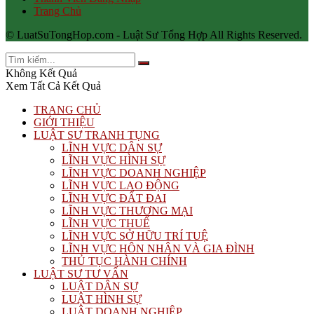
Trang Chủ
© LuatSuTongHop.com - Luật Sư Tổng Hợp All Rights Reserved.
Không Kết Quả
Xem Tất Cả Kết Quả
TRANG CHỦ
GIỚI THIỆU
LUẬT SƯ TRANH TỤNG
LĨNH VỰC DÂN SỰ
LĨNH VỰC HÌNH SỰ
LĨNH VỰC DOANH NGHIỆP
LĨNH VỰC LAO ĐỘNG
LĨNH VỰC ĐẤT ĐAI
LĨNH VỰC THƯƠNG MẠI
LĨNH VỰC THUẾ
LĨNH VỰC SỞ HỮU TRÍ TUỆ
LĨNH VỰC HÔN NHÂN VÀ GIA ĐÌNH
THỦ TỤC HÀNH CHÍNH
LUẬT SƯ TƯ VẤN
LUẬT DÂN SỰ
LUẬT HÌNH SỰ
LUẬT DOANH NGHIỆP