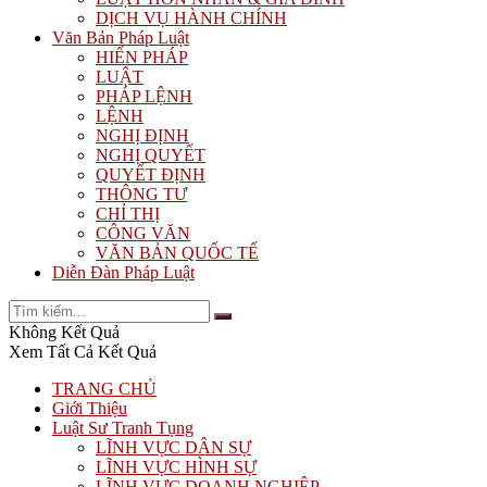
DỊCH VỤ HÀNH CHÍNH
Văn Bản Pháp Luật
HIẾN PHÁP
LUẬT
PHÁP LỆNH
LỆNH
NGHỊ ĐỊNH
NGHỊ QUYẾT
QUYẾT ĐỊNH
THÔNG TƯ
CHỈ THỊ
CÔNG VĂN
VĂN BẢN QUỐC TẾ
Diễn Đàn Pháp Luật
Không Kết Quả
Xem Tất Cả Kết Quả
TRANG CHỦ
Giới Thiệu
Luật Sư Tranh Tụng
LĨNH VỰC DÂN SỰ
LĨNH VỰC HÌNH SỰ
LĨNH VỰC DOANH NGHIỆP