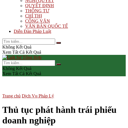
NGHỊ QUYẾT
QUYẾT ĐỊNH
THÔNG TƯ
CHỈ THỊ
CÔNG VĂN
VĂN BẢN QUỐC TẾ
Diễn Đàn Pháp Luật
Không Kết Quả
Xem Tất Cả Kết Quả
Không Kết Quả
Xem Tất Cả Kết Quả
Trang chủ
Dịch Vụ Pháp Lý
Thủ tục phát hành trái phiếu
doanh nghiệp