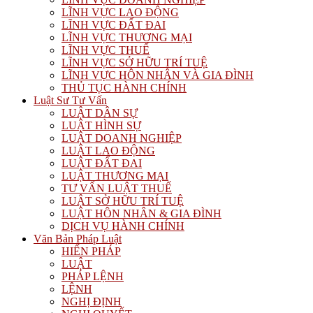
LĨNH VỰC LAO ĐỘNG
LĨNH VỰC ĐẤT ĐAI
LĨNH VỰC THƯƠNG MẠI
LĨNH VỰC THUẾ
LĨNH VỰC SỞ HỮU TRÍ TUỆ
LĨNH VỰC HÔN NHÂN VÀ GIA ĐÌNH
THỦ TỤC HÀNH CHÍNH
Luật Sư Tư Vấn
LUẬT DÂN SỰ
LUẬT HÌNH SỰ
LUẬT DOANH NGHIỆP
LUẬT LAO ĐỘNG
LUẬT ĐẤT ĐAI
LUẬT THƯƠNG MẠI
TƯ VẤN LUẬT THUẾ
LUẬT SỞ HỮU TRÍ TUỆ
LUẬT HÔN NHÂN & GIA ĐÌNH
DỊCH VỤ HÀNH CHÍNH
Văn Bản Pháp Luật
HIẾN PHÁP
LUẬT
PHÁP LỆNH
LỆNH
NGHỊ ĐỊNH