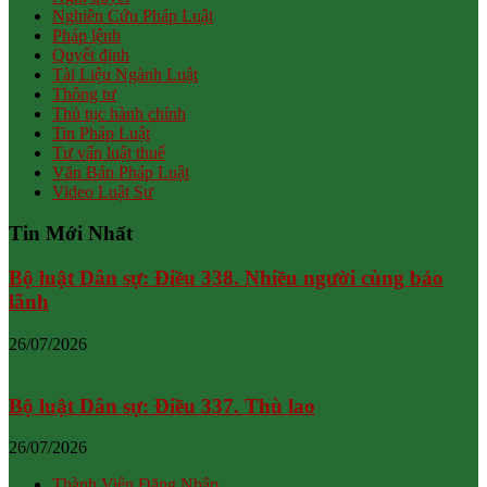
Nghiên Cứu Pháp Luật
Pháp lệnh
Quyết định
Tài Liệu Ngành Luật
Thông tư
Thủ tục hành chính
Tin Pháp Luật
Tư vấn luật thuế
Văn Bản Pháp Luật
Video Luật Sư
Tin Mới Nhất
Bộ luật Dân sự: Điều 338. Nhiều người cùng bảo
lãnh
26/07/2026
Bộ luật Dân sự: Điều 337. Thù lao
26/07/2026
Thành Viên Đăng Nhập