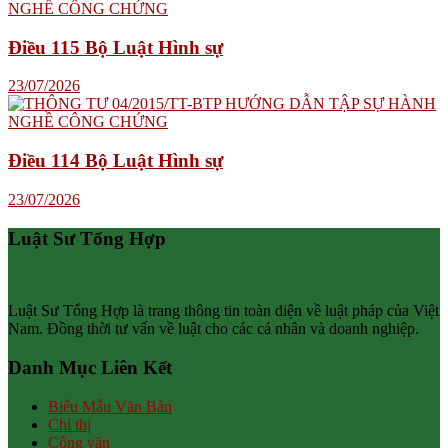
Điều 115 Bộ Luật Hình sự
23/07/2026
Điều 114 Bộ Luật Hình sự
23/07/2026
Luật Sư Tổng Hợp
Luật Sư Tổng Hợp là trang thông tin toàn diện về luật pháp của Việt
Nam. Đồng thời tư vấn về luật cho các cá nhân và doanh nghiệp.
Danh Mục Liên Kết
Biểu Mẫu Văn Bản
Chỉ thị
Công văn