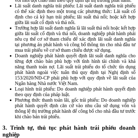
với mỗi đợt chào bán theo quy định tại thị trường phát hành.
Lãi suất danh nghĩa trái phiếu: Lãi suất danh nghĩa trái phiếu
có thể xác định theo một trong các phương thức: Lãi suất cố
định cho cả kỳ hạn trái phiếu; lãi suất thả nổi; hoặc kết hợp
giữa lãi suất cố định và thả nổi.
Trường hợp lãi suất danh nghĩa là lãi suất thả nổi hoặc kết hợp
giữa lãi suất cố định và thả nổi, doanh nghiệp phát hành phải
nêu cụ thể cơ sở tham chiếu để xác định lãi suất danh nghĩa
tại phương án phát hành và công bố thông tin cho nhà đầu tư
mua trái phiếu về cơ sở tham chiếu được sử dụng.
Doanh nghiệp phát hành quyết định lãi suất danh nghĩa cho
từng đợt chào bán phù hợp với tình hình tài chính và khả
năng thanh toán nợ. Lãi suất trái phiếu do tổ chức tín dụng
phát hành ngoài việc tuân thủ quy định tại Nghị định số
153/2020/NĐ-CP phải phù hợp với quy định về lãi suất của
Ngân hàng Nhà nước Việt Nam.
Loại hình trái phiếu: Do doanh nghiệp phát hành quyết định
theo quy định của pháp luật.
Phương thức thanh toán lãi, gốc trái phiếu: Do doanh nghiệp
phát hành quyết định căn cứ vào nhu cầu sử dụng vốn và
thông lệ thị trường phát hành để công bố cho nhà đầu tư trước
khi chào bán trái phiếu.
3. Trình tự, thủ tục phát hành trái phiếu doanh
nghiệp