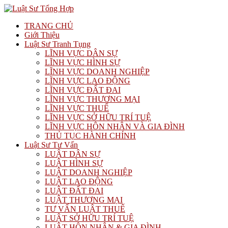
TRANG CHỦ
Giới Thiệu
Luật Sư Tranh Tụng
LĨNH VỰC DÂN SỰ
LĨNH VỰC HÌNH SỰ
LĨNH VỰC DOANH NGHIỆP
LĨNH VỰC LAO ĐỘNG
LĨNH VỰC ĐẤT ĐAI
LĨNH VỰC THƯƠNG MẠI
LĨNH VỰC THUẾ
LĨNH VỰC SỞ HỮU TRÍ TUỆ
LĨNH VỰC HÔN NHÂN VÀ GIA ĐÌNH
THỦ TỤC HÀNH CHÍNH
Luật Sư Tư Vấn
LUẬT DÂN SỰ
LUẬT HÌNH SỰ
LUẬT DOANH NGHIỆP
LUẬT LAO ĐỘNG
LUẬT ĐẤT ĐAI
LUẬT THƯƠNG MẠI
TƯ VẤN LUẬT THUẾ
LUẬT SỞ HỮU TRÍ TUỆ
LUẬT HÔN NHÂN & GIA ĐÌNH