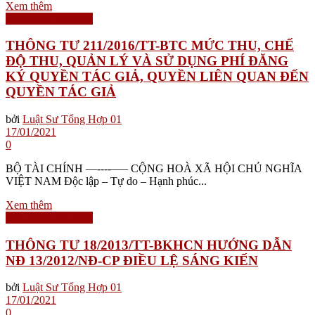
Xem thêm
Biểu Mẫu Văn Bản
THÔNG TƯ 211/2016/TT-BTC MỨC THU, CHẾ
ĐỘ THU, QUẢN LÝ VÀ SỬ DỤNG PHÍ ĐĂNG
KÝ QUYỀN TÁC GIẢ, QUYỀN LIÊN QUAN ĐẾN
QUYỀN TÁC GIẢ
bởi
Luật Sư Tổng Hợp 01
17/01/2021
0
BỘ TÀI CHÍNH ––----––– CỘNG HOÀ XÃ HỘI CHỦ NGHĨA
VIỆT NAM Độc lập – Tự do – Hạnh phúc...
Xem thêm
Biểu Mẫu Văn Bản
THÔNG TƯ 18/2013/TT-BKHCN HƯỚNG DẪN
NĐ 13/2012/NĐ-CP ĐIỀU LỆ SÁNG KIẾN
bởi
Luật Sư Tổng Hợp 01
17/01/2021
0