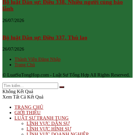
Bộ luật Dân sự: Điều 338. Nhiều người cùng bảo
lãnh
26/07/2026
Bộ luật Dân sự: Điều 337. Thù lao
26/07/2026
Thành Viên Đăng Nhập
Trang Chủ
© LuatSuTongHop.com - Luật Sư Tổng Hợp All Rights Reserved.
Không Kết Quả
Xem Tất Cả Kết Quả
TRANG CHỦ
GIỚI THIỆU
LUẬT SƯ TRANH TỤNG
LĨNH VỰC DÂN SỰ
LĨNH VỰC HÌNH SỰ
LĨNH VỰC DOANH NGHIỆP