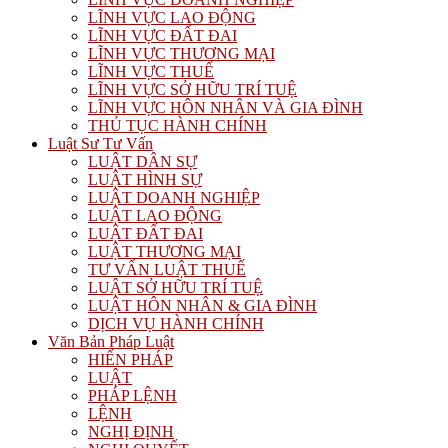
LĨNH VỰC LAO ĐỘNG
LĨNH VỰC ĐẤT ĐAI
LĨNH VỰC THƯƠNG MẠI
LĨNH VỰC THUẾ
LĨNH VỰC SỞ HỮU TRÍ TUỆ
LĨNH VỰC HÔN NHÂN VÀ GIA ĐÌNH
THỦ TỤC HÀNH CHÍNH
Luật Sư Tư Vấn
LUẬT DÂN SỰ
LUẬT HÌNH SỰ
LUẬT DOANH NGHIỆP
LUẬT LAO ĐỘNG
LUẬT ĐẤT ĐAI
LUẬT THƯƠNG MẠI
TƯ VẤN LUẬT THUẾ
LUẬT SỞ HỮU TRÍ TUỆ
LUẬT HÔN NHÂN & GIA ĐÌNH
DỊCH VỤ HÀNH CHÍNH
Văn Bản Pháp Luật
HIẾN PHÁP
LUẬT
PHÁP LỆNH
LỆNH
NGHỊ ĐỊNH