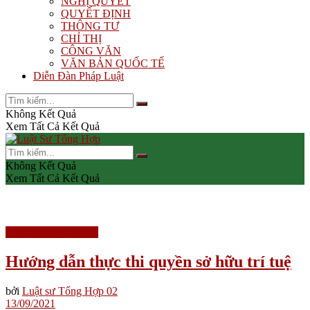
NGHỊ QUYẾT
QUYẾT ĐỊNH
THÔNG TƯ
CHỈ THỊ
CÔNG VĂN
VĂN BẢN QUỐC TẾ
Diễn Đàn Pháp Luật
Không Kết Quả
Xem Tất Cả Kết Quả
Không Kết Quả
Xem Tất Cả Kết Quả
Tài Liệu Ngành Luật
Hướng dẫn thực thi quyền sở hữu trí tuệ
bởi
Luật sư Tổng Hợp 02
13/09/2021