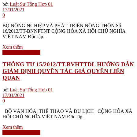
bởi
Luật Sư Tổng Hợp 01
17/01/2021
0
BỘ NÔNG NGHIỆP VÀ PHÁT TRIỂN NÔNG THÔN Số:
16/2013/TT-BNNPTNT CỘNG HÒA XÃ HỘI CHỦ NGHĨA
VIỆT NAM Độc lập...
Xem thêm
Biểu Mẫu Văn Bản
THÔNG TƯ 15/2012/TT-BVHTTDL HƯỚNG DẪN
GIÁM ĐỊNH QUYỀN TÁC GIẢ QUYỀN LIÊN
QUAN
bởi
Luật Sư Tổng Hợp 01
17/01/2021
0
BỘ VĂN HÓA, THỂ THAO VÀ DU LỊCH CỘNG HÒA XÃ
HỘI CHỦ NGHĨA VIỆT NAM Độc lập...
Xem thêm
Biểu Mẫu Văn Bản