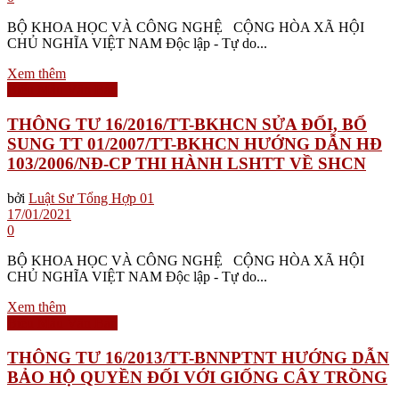
BỘ KHOA HỌC VÀ CÔNG NGHỆ CỘNG HÒA XÃ HỘI
CHỦ NGHĨA VIỆT NAM Độc lập - Tự do...
Xem thêm
Biểu Mẫu Văn Bản
THÔNG TƯ 16/2016/TT-BKHCN SỬA ĐỔI, BỔ
SUNG TT 01/2007/TT-BKHCN HƯỚNG DẪN HĐ
103/2006/NĐ-CP THI HÀNH LSHTT VỀ SHCN
bởi
Luật Sư Tổng Hợp 01
17/01/2021
0
BỘ KHOA HỌC VÀ CÔNG NGHỆ CỘNG HÒA XÃ HỘI
CHỦ NGHĨA VIỆT NAM Độc lập - Tự do...
Xem thêm
Biểu Mẫu Văn Bản
THÔNG TƯ 16/2013/TT-BNNPTNT HƯỚNG DẪN
BẢO HỘ QUYỀN ĐỐI VỚI GIỐNG CÂY TRỒNG