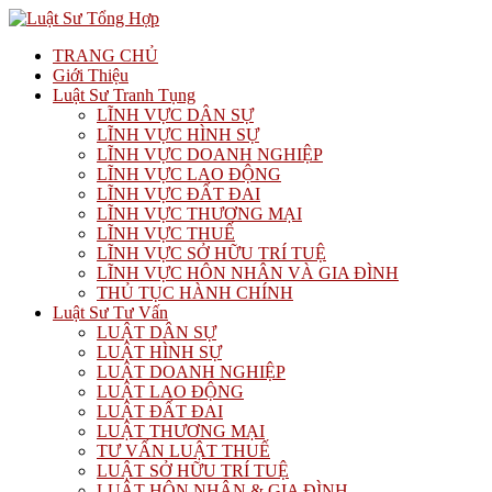
TRANG CHỦ
Giới Thiệu
Luật Sư Tranh Tụng
LĨNH VỰC DÂN SỰ
LĨNH VỰC HÌNH SỰ
LĨNH VỰC DOANH NGHIỆP
LĨNH VỰC LAO ĐỘNG
LĨNH VỰC ĐẤT ĐAI
LĨNH VỰC THƯƠNG MẠI
LĨNH VỰC THUẾ
LĨNH VỰC SỞ HỮU TRÍ TUỆ
LĨNH VỰC HÔN NHÂN VÀ GIA ĐÌNH
THỦ TỤC HÀNH CHÍNH
Luật Sư Tư Vấn
LUẬT DÂN SỰ
LUẬT HÌNH SỰ
LUẬT DOANH NGHIỆP
LUẬT LAO ĐỘNG
LUẬT ĐẤT ĐAI
LUẬT THƯƠNG MẠI
TƯ VẤN LUẬT THUẾ
LUẬT SỞ HỮU TRÍ TUỆ
LUẬT HÔN NHÂN & GIA ĐÌNH