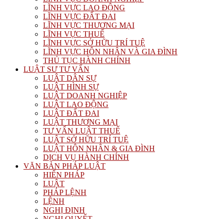
LĨNH VỰC LAO ĐỘNG
LĨNH VỰC ĐẤT ĐAI
LĨNH VỰC THƯƠNG MẠI
LĨNH VỰC THUẾ
LĨNH VỰC SỞ HỮU TRÍ TUỆ
LĨNH VỰC HÔN NHÂN VÀ GIA ĐÌNH
THỦ TỤC HÀNH CHÍNH
LUẬT SƯ TƯ VẤN
LUẬT DÂN SỰ
LUẬT HÌNH SỰ
LUẬT DOANH NGHIỆP
LUẬT LAO ĐỘNG
LUẬT ĐẤT ĐAI
LUẬT THƯƠNG MẠI
TƯ VẤN LUẬT THUẾ
LUẬT SỞ HỮU TRÍ TUỆ
LUẬT HÔN NHÂN & GIA ĐÌNH
DỊCH VỤ HÀNH CHÍNH
VĂN BẢN PHÁP LUẬT
HIẾN PHÁP
LUẬT
PHÁP LỆNH
LỆNH
NGHỊ ĐỊNH
NGHỊ QUYẾT