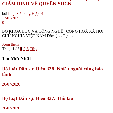
GIÁM ĐỊNH VỀ QUYỀN SHCN
bởi
Luật Sư Tổng Hợp 01
17/01/2021
0
BỘ KHOA HỌC VÀ CÔNG NGHỆ CỘNG HOÀ XÃ HỘI
CHỦ NGHĨA VIỆT NAM Độc lập - Tự do...
Xem thêm
Trang 1 / 3
1
2
3
Tiếp
Tin Mới Nhất
Bộ luật Dân sự: Điều 338. Nhiều người cùng bảo
lãnh
26/07/2026
Bộ luật Dân sự: Điều 337. Thù lao
26/07/2026