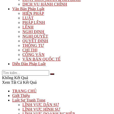
DỊCH VỤ HÀNH CHÍNH
Văn Bản Pháp Luật
HIẾN PHÁP
LUẬT
PHÁP LỆNH
LỆNH
NGHỊ ĐỊNH
NGHỊ QUYẾT
QUYẾT ĐỊNH
THÔNG TƯ
CHỈ THỊ
CÔNG VĂN
VĂN BẢN QUỐC TẾ
Diễn Đàn Pháp Luật
Không Kết Quả
Xem Tất Cả Kết Quả
TRANG CHỦ
Giới Thiệu
Luật Sư Tranh Tụng
LĨNH VỰC DÂN SỰ
LĨNH VỰC HÌNH SỰ
LĨNH VỰC DOANH NGHIỆP