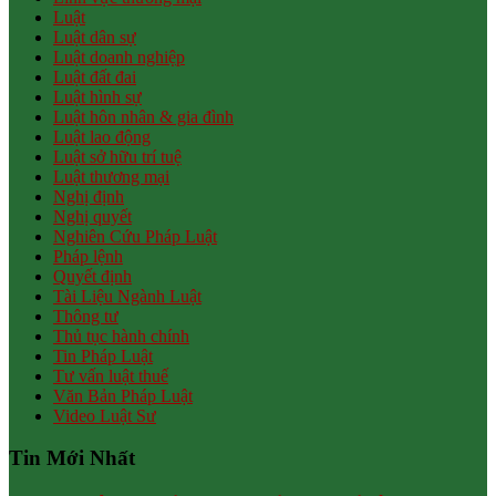
Luật
Luật dân sự
Luật doanh nghiệp
Luật đất đai
Luật hình sự
Luật hôn nhân & gia đình
Luật lao động
Luật sở hữu trí tuệ
Luật thương mại
Nghị định
Nghị quyết
Nghiên Cứu Pháp Luật
Pháp lệnh
Quyết định
Tài Liệu Ngành Luật
Thông tư
Thủ tục hành chính
Tin Pháp Luật
Tư vấn luật thuế
Văn Bản Pháp Luật
Video Luật Sư
Tin Mới Nhất