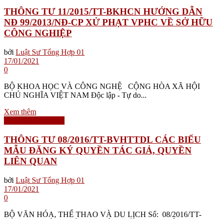
THÔNG TƯ 11/2015/TT-BKHCN HƯỚNG DẪN
NĐ 99/2013/NĐ-CP XỬ PHẠT VPHC VỀ SỞ HỮU
CÔNG NGHIỆP
bởi
Luật Sư Tổng Hợp 01
17/01/2021
0
BỘ KHOA HỌC VÀ CÔNG NGHỆ CỘNG HÒA XÃ HỘI
CHỦ NGHĨA VIỆT NAM Độc lập - Tự do...
Xem thêm
Biểu Mẫu Văn Bản
THÔNG TƯ 08/2016/TT-BVHTTDL CÁC BIỂU
MẪU ĐĂNG KÝ QUYỀN TÁC GIẢ, QUYỀN
LIÊN QUAN
bởi
Luật Sư Tổng Hợp 01
17/01/2021
0
BỘ VĂN HÓA, THỂ THAO VÀ DU LỊCH Số: 08/2016/TT-