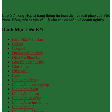
Luật Sư Tổng Hợp là trang thông tin toàn diện về luật pháp của Việt
Nam. Đồng thời tư vấn về luật cho các cá nhân và doanh nghiệp.
Danh Mục Liên Kết
Biểu Mẫu Văn Bản
Chỉ thị
Công văn
Dịch vụ hành chính
Dịch Vụ Pháp Lý
Giải Đáp Pháp Luật
Giới Thiệu
Hiến pháp
Lệnh
Lĩnh vực dân sự
Lĩnh vực doanh nghiệp
Lĩnh vực đất đai
Lĩnh vực hình sự
Lĩnh vực lao động
Lĩnh vực sở hữu trí tuệ
Lĩnh vực thuế
Lĩnh vực thương mại