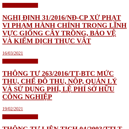
Biểu Mẫu Văn Bản
NGHỊ ĐỊNH 31/2016/NĐ-CP XỬ PHẠT
VI PHẠM HÀNH CHÍNH TRONG LĨNH
VỰC GIỐNG CÂY TRỒNG, BẢO VỆ
VÀ KIỂM DỊCH THỰC VẬT
16/03/2021
Biểu Mẫu Văn Bản
THÔNG TƯ 263/2016/TT-BTC MỨC
THU, CHẾ ĐỘ THU, NỘP, QUẢN LÝ
VÀ SỬ DỤNG PHÍ, LỆ PHÍ SỞ HỮU
CÔNG NGHIỆP
19/02/2021
Biểu Mẫu Văn Bản