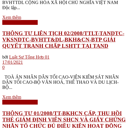
BVHTTDL CỘNG HÒA XÃ HỘI CHỦ NGHĨA VIỆT NAM
Độc lập...
Xem thêm
Biểu Mẫu Văn Bản
THÔNG TƯ LIÊN TỊCH 02/2008/TTLT-TANDTC-
VKSNDTC-BVHTT&DL-BKH&CN-BTP GIẢI
QUYẾT TRANH CHẤP LSHTT TẠI TAND
bởi
Luật Sư Tổng Hợp 01
17/01/2021
0
TOÀ ÁN NHÂN DÂN TỐI CAO-VIỆN KIỂM SÁT NHÂN
DÂN TỐI CAO-BỘ VĂN HOÁ, THỂ THAO VÀ DU LỊCH-
BỘ...
Xem thêm
Biểu Mẫu Văn Bản
THÔNG TƯ 01/2008/TT-BKHCN CẤP, THU HỒI
THẺ GIÁM ĐỊNH VIÊN SHCN VÀ GIẤY CHỨNG
NHẬN TỔ CHỨC ĐỦ ĐIỀU KIỆN HOẠT ĐỘNG