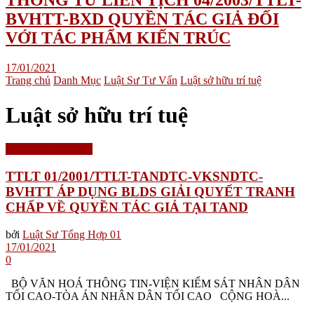
THÔNG TƯ LIÊN TỊCH 04/2003/TTLT-
BVHTT-BXD QUYỀN TÁC GIẢ ĐỐI
VỚI TÁC PHẨM KIẾN TRÚC
17/01/2021
Trang chủ
Danh Mục
Luật Sư Tư Vấn
Luật sở hữu trí tuệ
Luật sở hữu trí tuệ
Biểu Mẫu Văn Bản
TTLT 01/2001/TTLT-TANDTC-VKSNDTC-
BVHTT ÁP DỤNG BLDS GIẢI QUYẾT TRANH
CHẤP VỀ QUYỀN TÁC GIẢ TẠI TAND
bởi
Luật Sư Tổng Hợp 01
17/01/2021
0
BỘ VĂN HOÁ THÔNG TIN-VIỆN KIỂM SÁT NHÂN DÂN
TỐI CAO-TÒA ÁN NHÂN DÂN TỐI CAO CỘNG HOÀ...