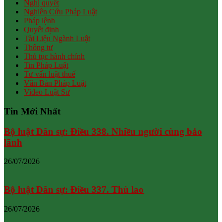
Nghị quyết
Nghiên Cứu Pháp Luật
Pháp lệnh
Quyết định
Tài Liệu Ngành Luật
Thông tư
Thủ tục hành chính
Tin Pháp Luật
Tư vấn luật thuế
Văn Bản Pháp Luật
Video Luật Sư
Tin Mới Nhất
Bộ luật Dân sự: Điều 338. Nhiều người cùng bảo
lãnh
26/07/2026
Bộ luật Dân sự: Điều 337. Thù lao
26/07/2026