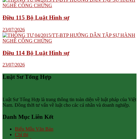
Điều 115 Bộ Luật Hình sự
23/07/2026
Điều 114 Bộ Luật Hình sự
23/07/2026
Luật Sư Tổng Hợp
Luật Sư Tổng Hợp là trang thông tin toàn diện về luật pháp của Việt
Nam. Đồng thời tư vấn về luật cho các cá nhân và doanh nghiệp.
Danh Mục Liên Kết
Biểu Mẫu Văn Bản
Chỉ thị