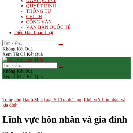
NGHỊ QUYẾT
QUYẾT ĐỊNH
THÔNG TƯ
CHỈ THỊ
CÔNG VĂN
VĂN BẢN QUỐC TẾ
Diễn Đàn Pháp Luật
Không Kết Quả
Xem Tất Cả Kết Quả
Không Kết Quả
Xem Tất Cả Kết Quả
Trang chủ
Danh Mục
Luật Sư Tranh Tụng
Lĩnh vực hôn nhân và
gia đình
Lĩnh vực hôn nhân và gia đình