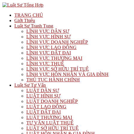
TRANG CHỦ
Giới Thiệu
Luật Sư Tranh Tụng
LĨNH VỰC DÂN SỰ
LĨNH VỰC HÌNH SỰ
LĨNH VỰC DOANH NGHIỆP
LĨNH VỰC LAO ĐỘNG
LĨNH VỰC ĐẤT ĐAI
LĨNH VỰC THƯƠNG MẠI
LĨNH VỰC THUẾ
LĨNH VỰC SỞ HỮU TRÍ TUỆ
LĨNH VỰC HÔN NHÂN VÀ GIA ĐÌNH
THỦ TỤC HÀNH CHÍNH
Luật Sư Tư Vấn
LUẬT DÂN SỰ
LUẬT HÌNH SỰ
LUẬT DOANH NGHIỆP
LUẬT LAO ĐỘNG
LUẬT ĐẤT ĐAI
LUẬT THƯƠNG MẠI
TƯ VẤN LUẬT THUẾ
LUẬT SỞ HỮU TRÍ TUỆ
LUẬT HÔN NHÂN & GIA ĐÌNH