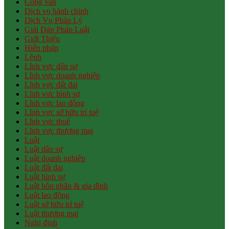
Công văn
Dịch vụ hành chính
Dịch Vụ Pháp Lý
Giải Đáp Pháp Luật
Giới Thiệu
Hiến pháp
Lệnh
Lĩnh vực dân sự
Lĩnh vực doanh nghiệp
Lĩnh vực đất đai
Lĩnh vực hình sự
Lĩnh vực lao động
Lĩnh vực sở hữu trí tuệ
Lĩnh vực thuế
Lĩnh vực thương mại
Luật
Luật dân sự
Luật doanh nghiệp
Luật đất đai
Luật hình sự
Luật hôn nhân & gia đình
Luật lao động
Luật sở hữu trí tuệ
Luật thương mại
Nghị định