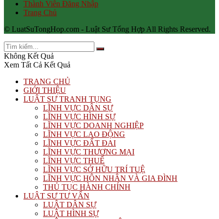
Thành Viên Đăng Nhập
Trang Chủ
© LuatSuTongHop.com - Luật Sư Tổng Hợp All Rights Reserved.
Không Kết Quả
Xem Tất Cả Kết Quả
TRANG CHỦ
GIỚI THIỆU
LUẬT SƯ TRANH TỤNG
LĨNH VỰC DÂN SỰ
LĨNH VỰC HÌNH SỰ
LĨNH VỰC DOANH NGHIỆP
LĨNH VỰC LAO ĐỘNG
LĨNH VỰC ĐẤT ĐAI
LĨNH VỰC THƯƠNG MẠI
LĨNH VỰC THUẾ
LĨNH VỰC SỞ HỮU TRÍ TUỆ
LĨNH VỰC HÔN NHÂN VÀ GIA ĐÌNH
THỦ TỤC HÀNH CHÍNH
LUẬT SƯ TƯ VẤN
LUẬT DÂN SỰ
LUẬT HÌNH SỰ