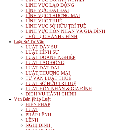
LĨNH VỰC LAO ĐỘNG
LĨNH VỰC ĐẤT ĐAI
LĨNH VỰC THƯƠNG MẠI
LĨNH VỰC THUẾ
LĨNH VỰC SỞ HỮU TRÍ TUỆ
LĨNH VỰC HÔN NHÂN VÀ GIA ĐÌNH
THỦ TỤC HÀNH CHÍNH
Luật Sư Tư Vấn
LUẬT DÂN SỰ
LUẬT HÌNH SỰ
LUẬT DOANH NGHIỆP
LUẬT LAO ĐỘNG
LUẬT ĐẤT ĐAI
LUẬT THƯƠNG MẠI
TƯ VẤN LUẬT THUẾ
LUẬT SỞ HỮU TRÍ TUỆ
LUẬT HÔN NHÂN & GIA ĐÌNH
DỊCH VỤ HÀNH CHÍNH
Văn Bản Pháp Luật
HIẾN PHÁP
LUẬT
PHÁP LỆNH
LỆNH
NGHỊ ĐỊNH