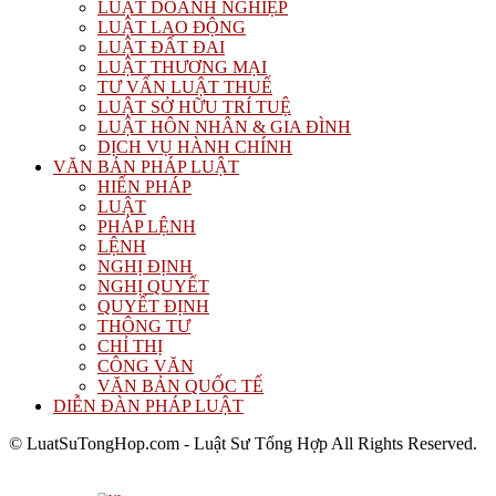
LUẬT DOANH NGHIỆP
LUẬT LAO ĐỘNG
LUẬT ĐẤT ĐAI
LUẬT THƯƠNG MẠI
TƯ VẤN LUẬT THUẾ
LUẬT SỞ HỮU TRÍ TUỆ
LUẬT HÔN NHÂN & GIA ĐÌNH
DỊCH VỤ HÀNH CHÍNH
VĂN BẢN PHÁP LUẬT
HIẾN PHÁP
LUẬT
PHÁP LỆNH
LỆNH
NGHỊ ĐỊNH
NGHỊ QUYẾT
QUYẾT ĐỊNH
THÔNG TƯ
CHỈ THỊ
CÔNG VĂN
VĂN BẢN QUỐC TẾ
DIỄN ĐÀN PHÁP LUẬT
© LuatSuTongHop.com - Luật Sư Tổng Hợp All Rights Reserved.