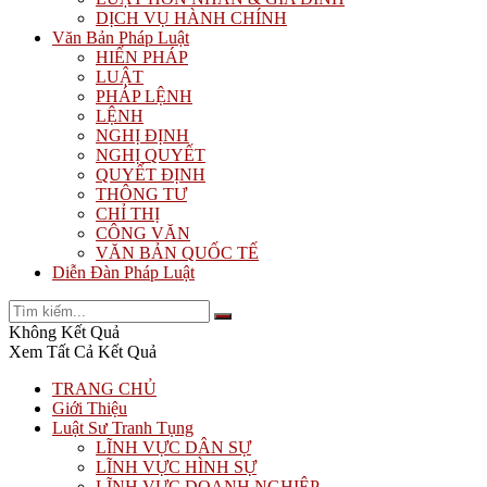
DỊCH VỤ HÀNH CHÍNH
Văn Bản Pháp Luật
HIẾN PHÁP
LUẬT
PHÁP LỆNH
LỆNH
NGHỊ ĐỊNH
NGHỊ QUYẾT
QUYẾT ĐỊNH
THÔNG TƯ
CHỈ THỊ
CÔNG VĂN
VĂN BẢN QUỐC TẾ
Diễn Đàn Pháp Luật
Không Kết Quả
Xem Tất Cả Kết Quả
TRANG CHỦ
Giới Thiệu
Luật Sư Tranh Tụng
LĨNH VỰC DÂN SỰ
LĨNH VỰC HÌNH SỰ
LĨNH VỰC DOANH NGHIỆP