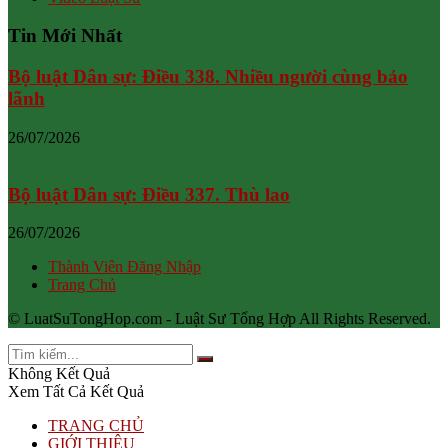
Tin Mới Nhất
Bộ luật Dân sự: Điều 338. Nhiều người cùng bảo
lãnh
26/07/2026
Bộ luật Dân sự: Điều 337. Thù lao
26/07/2026
Thành Viên Đăng Nhập
Trang Chủ
© LuatSuTongHop.com - Luật Sư Tổng Hợp All Rights Reserved.
Không Kết Quả
Xem Tất Cả Kết Quả
TRANG CHỦ
GIỚI THIỆU