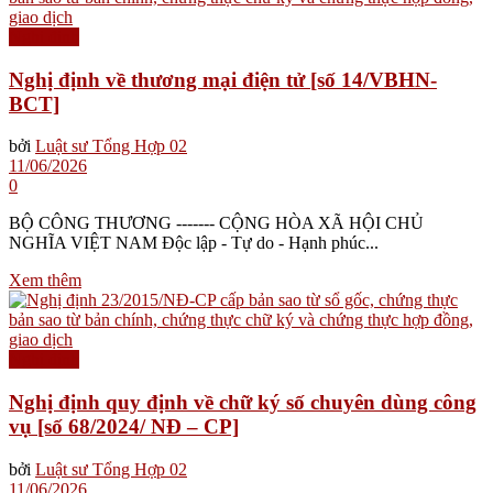
Nghị định
Nghị định về thương mại điện tử [số 14/VBHN-
BCT]
bởi
Luật sư Tổng Hợp 02
11/06/2026
0
BỘ CÔNG THƯƠNG ------- CỘNG HÒA XÃ HỘI CHỦ
NGHĨA VIỆT NAM Độc lập - Tự do - Hạnh phúc...
Xem thêm
Nghị định
Nghị định quy định về chữ ký số chuyên dùng công
vụ [số 68/2024/ NĐ – CP]
bởi
Luật sư Tổng Hợp 02
11/06/2026