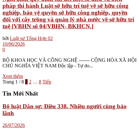
pháp thi hành Luật sở hữu trí tuệ về sở hữu công
nghiệp, bảo vệ quyền sở hữu công nghiệp, quyền
đối với cây trồng và quản lý nhà nước về sở hữu trí
tuệ [VBHN số 04/VBHN- BKHCN.]
bởi
Luật sư Tổng Hợp 02
10/06/2026
0
BỘ KHOA HỌC VÀ CÔNG NGHỆ ------- CỘNG HÒA XÃ HỘI
CHỦ NGHĨA VIỆT NAM Độc lập - Tự do...
Xem thêm
Trang 1 / 8
1
2
…
8
Tiếp
Tin Mới Nhất
Bộ luật Dân sự: Điều 338. Nhiều người cùng bảo
lãnh
26/07/2026