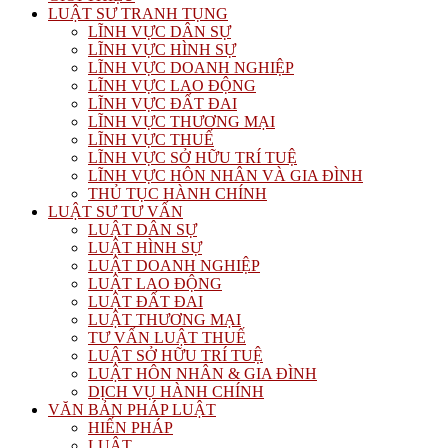
LUẬT SƯ TRANH TỤNG
LĨNH VỰC DÂN SỰ
LĨNH VỰC HÌNH SỰ
LĨNH VỰC DOANH NGHIỆP
LĨNH VỰC LAO ĐỘNG
LĨNH VỰC ĐẤT ĐAI
LĨNH VỰC THƯƠNG MẠI
LĨNH VỰC THUẾ
LĨNH VỰC SỞ HỮU TRÍ TUỆ
LĨNH VỰC HÔN NHÂN VÀ GIA ĐÌNH
THỦ TỤC HÀNH CHÍNH
LUẬT SƯ TƯ VẤN
LUẬT DÂN SỰ
LUẬT HÌNH SỰ
LUẬT DOANH NGHIỆP
LUẬT LAO ĐỘNG
LUẬT ĐẤT ĐAI
LUẬT THƯƠNG MẠI
TƯ VẤN LUẬT THUẾ
LUẬT SỞ HỮU TRÍ TUỆ
LUẬT HÔN NHÂN & GIA ĐÌNH
DỊCH VỤ HÀNH CHÍNH
VĂN BẢN PHÁP LUẬT
HIẾN PHÁP
LUẬT