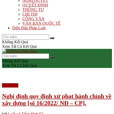
NGHỊ QUYẾT
QUYẾT ĐỊNH
THÔNG TƯ
CHỈ THỊ
CÔNG VĂN
VĂN BẢN QUỐC TẾ
Diễn Đàn Pháp Luật
Không Kết Quả
Xem Tất Cả Kết Quả
Không Kết Quả
Xem Tất Cả Kết Quả
Nghị định
Nghị định quy định xử phạt hành chính về
xây dựng [số 16/2022/ NĐ – CP].
bởi
Luật sư Tổng Hợp 02