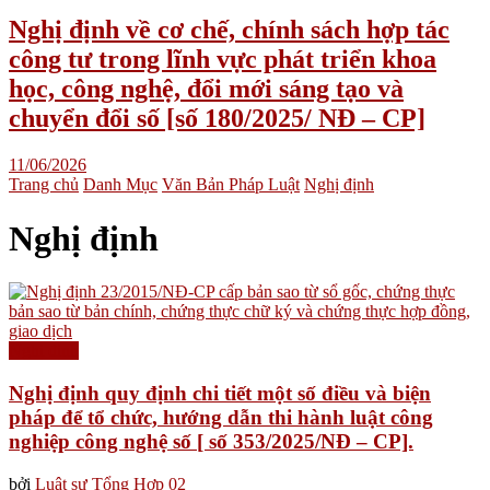
Nghị định về cơ chế, chính sách hợp tác
công tư trong lĩnh vực phát triển khoa
học, công nghệ, đổi mới sáng tạo và
chuyển đổi số [số 180/2025/ NĐ – CP]
11/06/2026
Trang chủ
Danh Mục
Văn Bản Pháp Luật
Nghị định
Nghị định
Nghị định
Nghị định quy định chi tiết một số điều và biện
pháp để tổ chức, hướng dẫn thi hành luật công
nghiệp công nghệ số [ số 353/2025/NĐ – CP].
bởi
Luật sư Tổng Hợp 02