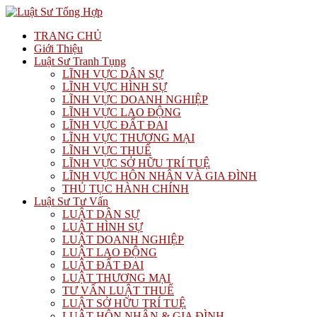
TRANG CHỦ
Giới Thiệu
Luật Sư Tranh Tụng
LĨNH VỰC DÂN SỰ
LĨNH VỰC HÌNH SỰ
LĨNH VỰC DOANH NGHIỆP
LĨNH VỰC LAO ĐỘNG
LĨNH VỰC ĐẤT ĐAI
LĨNH VỰC THƯƠNG MẠI
LĨNH VỰC THUẾ
LĨNH VỰC SỞ HỮU TRÍ TUỆ
LĨNH VỰC HÔN NHÂN VÀ GIA ĐÌNH
THỦ TỤC HÀNH CHÍNH
Luật Sư Tư Vấn
LUẬT DÂN SỰ
LUẬT HÌNH SỰ
LUẬT DOANH NGHIỆP
LUẬT LAO ĐỘNG
LUẬT ĐẤT ĐAI
LUẬT THƯƠNG MẠI
TƯ VẤN LUẬT THUẾ
LUẬT SỞ HỮU TRÍ TUỆ
LUẬT HÔN NHÂN & GIA ĐÌNH