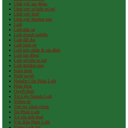
Lĩnh vực lao động
Lĩnh vực sở hữu trí tuệ
Lĩnh vực thuế
Lĩnh vực thương mại
Luật
Luật dân sự
Luật doanh nghiệp
Luật đất đai
Luật hình sự
Luật hôn nhân & gia đình
Luật lao động
Luật sở hữu trí tuệ
Luật thương mại
Nghị định
Nghị quyết
Nghiên Cứu Pháp Luật
Pháp lệnh
Quyết định
Tài Liệu Ngành Luật
Thông tư
Thủ tục hành chính
Tin Pháp Luật
Tư vấn luật thuế
Văn Bản Pháp Luật
Video Luật Sư