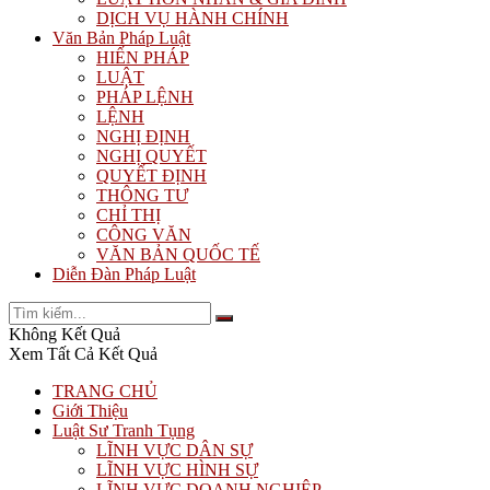
DỊCH VỤ HÀNH CHÍNH
Văn Bản Pháp Luật
HIẾN PHÁP
LUẬT
PHÁP LỆNH
LỆNH
NGHỊ ĐỊNH
NGHỊ QUYẾT
QUYẾT ĐỊNH
THÔNG TƯ
CHỈ THỊ
CÔNG VĂN
VĂN BẢN QUỐC TẾ
Diễn Đàn Pháp Luật
Không Kết Quả
Xem Tất Cả Kết Quả
TRANG CHỦ
Giới Thiệu
Luật Sư Tranh Tụng
LĨNH VỰC DÂN SỰ
LĨNH VỰC HÌNH SỰ
LĨNH VỰC DOANH NGHIỆP