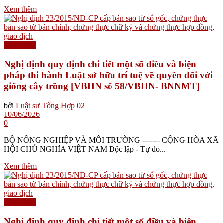
Xem thêm
Nghị định
Nghị định quy định chi tiết một số điều và biện
pháp thi hành Luật sở hữu trí tuệ về quyền đối với
giống cây trồng [VBHN số 58/VBHN- BNNMT]
bởi
Luật sư Tổng Hợp 02
10/06/2026
0
BỘ NÔNG NGHIỆP VÀ MÔI TRƯỜNG ------- CỘNG HÒA XÃ
HỘI CHỦ NGHĨA VIỆT NAM Độc lập - Tự do...
Xem thêm
Nghị định
Nghị định quy định chi tiết một số điều và biện