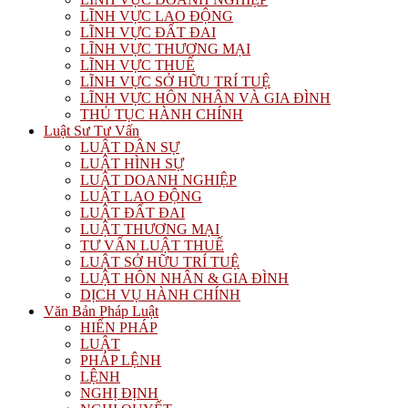
LĨNH VỰC LAO ĐỘNG
LĨNH VỰC ĐẤT ĐAI
LĨNH VỰC THƯƠNG MẠI
LĨNH VỰC THUẾ
LĨNH VỰC SỞ HỮU TRÍ TUỆ
LĨNH VỰC HÔN NHÂN VÀ GIA ĐÌNH
THỦ TỤC HÀNH CHÍNH
Luật Sư Tư Vấn
LUẬT DÂN SỰ
LUẬT HÌNH SỰ
LUẬT DOANH NGHIỆP
LUẬT LAO ĐỘNG
LUẬT ĐẤT ĐAI
LUẬT THƯƠNG MẠI
TƯ VẤN LUẬT THUẾ
LUẬT SỞ HỮU TRÍ TUỆ
LUẬT HÔN NHÂN & GIA ĐÌNH
DỊCH VỤ HÀNH CHÍNH
Văn Bản Pháp Luật
HIẾN PHÁP
LUẬT
PHÁP LỆNH
LỆNH
NGHỊ ĐỊNH