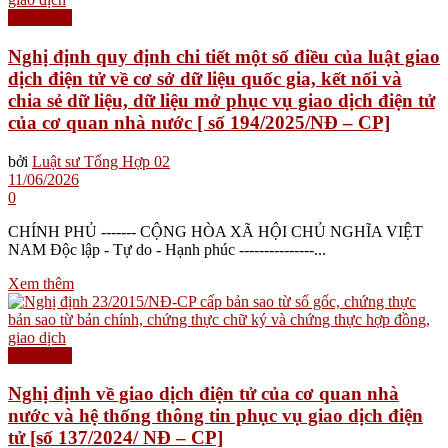
Nghị định
Nghị định quy định chi tiết một số điều của luật giao
dịch điện tử về cơ sở dữ liệu quốc gia, kết nối và
chia sẻ dữ liệu, dữ liệu mở phục vụ giao dịch điện tử
của cơ quan nhà nước [ số 194/2025/NĐ – CP]
bởi
Luật sư Tổng Hợp 02
11/06/2026
0
CHÍNH PHỦ ------- CỘNG HÒA XÃ HỘI CHỦ NGHĨA VIỆT
NAM Độc lập - Tự do - Hạnh phúc ---------------...
Xem thêm
Nghị định
Nghị định về giao dịch điện tử của cơ quan nhà
nước và hệ thống thông tin phục vụ giao dịch điện
tử [số 137/2024/ NĐ – CP]