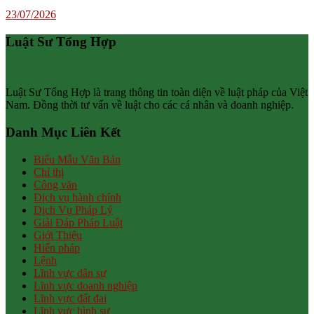
23/07/2026
Luật Sư Tổng Hợp
Luật Sư Tổng Hợp là trang thông tin toàn diện về luật pháp của Việt
Nam. Đồng thời tư vấn về luật cho các cá nhân và doanh nghiệp.
Danh Mục Liên Kết
Biểu Mẫu Văn Bản
Chỉ thị
Công văn
Dịch vụ hành chính
Dịch Vụ Pháp Lý
Giải Đáp Pháp Luật
Giới Thiệu
Hiến pháp
Lệnh
Lĩnh vực dân sự
Lĩnh vực doanh nghiệp
Lĩnh vực đất đai
Lĩnh vực hình sự