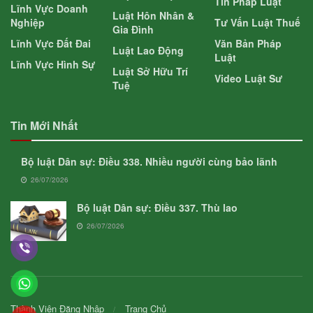
Tin Pháp Luật
Lĩnh Vực Doanh
Luật Hôn Nhân &
Nghiệp
Tư Vấn Luật Thuế
Gia Đình
Lĩnh Vực Đất Đai
Văn Bản Pháp
Luật Lao Động
Luật
Lĩnh Vực Hình Sự
Luật Sở Hữu Trí
Video Luật Sư
Tuệ
Tin Mới Nhất
Bộ luật Dân sự: Điều 338. Nhiều người cùng bảo lãnh
26/07/2026
Bộ luật Dân sự: Điều 337. Thù lao
26/07/2026
Thành Viên Đăng Nhập
Trang Chủ