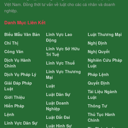
Việt Nam. Đồng thời tư vấn về luật cho các cá nhân và doanh
nghiệp.
Danh Mục Liên Kết
Biểu Mẫu Văn Bản
Lĩnh Vực Lao
Luật Thương Mại
Động
Chỉ Thị
Nghị Định
Lĩnh Vực Sở Hữu
Công Văn
Nghị Quyết
Trí Tuệ
Dịch Vụ Hành
Nghiên Cứu Pháp
Lĩnh Vực Thuế
Chính
Luật
Lĩnh Vực Thương
Dịch Vụ Pháp Lý
Pháp Lệnh
Mại
Giải Đáp Pháp
Quyết Định
Luật
Luật
Tài Liệu Ngành
Luật Dân Sự
Giới Thiệu
Luật
Luật Doanh
Hiến Pháp
Thông Tư
Nghiệp
Lệnh
Thủ Tục Hành
Luật Đất Đai
Chính
Lĩnh Vực Dân Sự
Luật Hình Sự