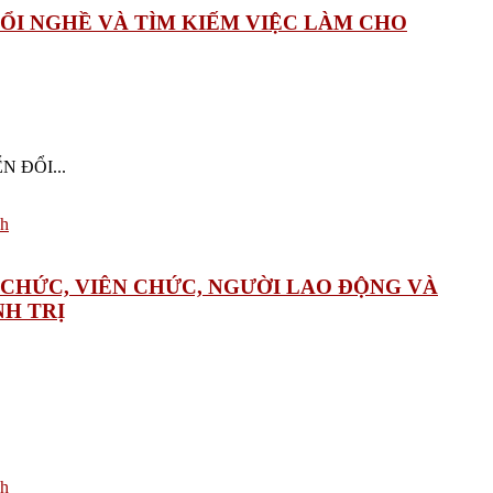
ĐỔI NGHỀ VÀ TÌM KIẾM VIỆC LÀM CHO
N ĐỔI...
NG CHỨC, VIÊN CHỨC, NGƯỜI LAO ĐỘNG VÀ
H TRỊ