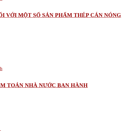
ĐỐI VỚI MỘT SỐ SẢN PHẨM THÉP CÁN NÓNG
KIỂM TOÁN NHÀ NƯỚC BAN HÀNH