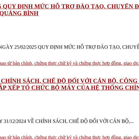
025 QUY ĐỊNH MỨC HỖ TRỢ ĐÀO TẠO, CHUYỂN 
 QUẢNG BÌNH
BND NGÀY 25/02/2025 QUY ĐỊNH MỨC HỖ TRỢ ĐÀO TẠO, CHUYỂ
 VỀ CHÍNH SÁCH, CHẾ ĐỘ ĐỐI VỚI CÁN BỘ, CÔ
P XẾP TỔ CHỨC BỘ MÁY CỦA HỆ THỐNG CHÍN
GÀY 31/12/2024 VỀ CHÍNH SÁCH, CHẾ ĐỘ ĐỐI VỚI CÁN BỘ,...