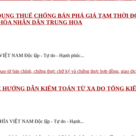
ÁP DỤNG THUẾ CHỐNG BÁN PHÁ GIÁ TẠM THỜI 
 HÒA NHÂN DÂN TRUNG HOA
NAM Độc lập - Tự do - Hạnh phúc...
 VỀ HƯỚNG DẪN KIỂM TOÁN TỪ XA DO TỔNG 
VIỆT NAM Độc lập - Tự do - Hạnh...