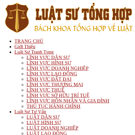
TRANG CHỦ
Giới Thiệu
Luật Sư Tranh Tụng
LĨNH VỰC DÂN SỰ
LĨNH VỰC HÌNH SỰ
LĨNH VỰC DOANH NGHIỆP
LĨNH VỰC LAO ĐỘNG
LĨNH VỰC ĐẤT ĐAI
LĨNH VỰC THƯƠNG MẠI
LĨNH VỰC THUẾ
LĨNH VỰC SỞ HỮU TRÍ TUỆ
LĨNH VỰC HÔN NHÂN VÀ GIA ĐÌNH
THỦ TỤC HÀNH CHÍNH
Luật Sư Tư Vấn
LUẬT DÂN SỰ
LUẬT HÌNH SỰ
LUẬT DOANH NGHIỆP
LUẬT LAO ĐỘNG