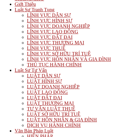
Giới Thiệu
Luật Sư Tranh Tụng
LĨNH VỰC DÂN SỰ
LĨNH VỰC HÌNH SỰ
LĨNH VỰC DOANH NGHIỆP
LĨNH VỰC LAO ĐỘNG
LĨNH VỰC ĐẤT ĐAI
LĨNH VỰC THƯƠNG MẠI
LĨNH VỰC THUẾ
LĨNH VỰC SỞ HỮU TRÍ TUỆ
LĨNH VỰC HÔN NHÂN VÀ GIA ĐÌNH
THỦ TỤC HÀNH CHÍNH
Luật Sư Tư Vấn
LUẬT DÂN SỰ
LUẬT HÌNH SỰ
LUẬT DOANH NGHIỆP
LUẬT LAO ĐỘNG
LUẬT ĐẤT ĐAI
LUẬT THƯƠNG MẠI
TƯ VẤN LUẬT THUẾ
LUẬT SỞ HỮU TRÍ TUỆ
LUẬT HÔN NHÂN & GIA ĐÌNH
DỊCH VỤ HÀNH CHÍNH
Văn Bản Pháp Luật
HIẾN PHÁP