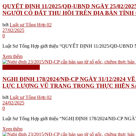
QUYẾT ĐỊNH 11/2025/QĐ-UBND NGÀY 25/02/2
NGƯỜI CÓ ĐẤT THU HỒI TRÊN ĐỊA BÀN TỈNH
bởi
Luật sư Tổng Hợp 02
27/02/2025
0
Luật Sư Tổng Hợp giới thiệu “QUYẾT ĐỊNH 11/2025/QĐ-U
Xem thêm
Thủ tục hành chính
NGHỊ ĐỊNH 178/2024/NĐ-CP NGÀY 31/12/2024
LỰC LƯỢNG VŨ TRANG TRONG THỰC HIỆN SẮ
bởi
Luật sư Tổng Hợp 02
24/02/2025
0
Luật Sư Tổng Hợp giới thiệu “NGHỊ ĐỊNH 178/2024/NĐ-CP N
Xem thêm