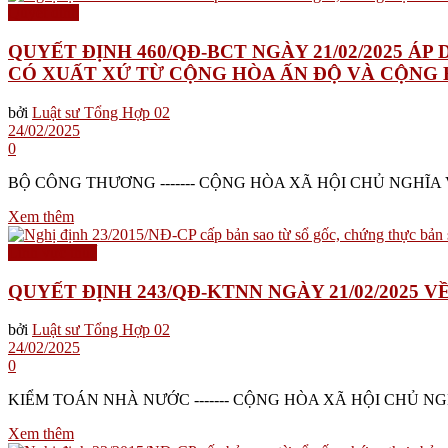
Quyết định
QUYẾT ĐỊNH 460/QĐ-BCT NGÀY 21/02/2025 
CÓ XUẤT XỨ TỪ CỘNG HÒA ẤN ĐỘ VÀ CỘNG
bởi
Luật sư Tổng Hợp 02
24/02/2025
0
BỘ CÔNG THƯƠNG ------- CỘNG HÒA XÃ HỘI CHỦ NGHĨA VIỆT 
Xem thêm
Lĩnh vực thuế
QUYẾT ĐỊNH 243/QĐ-KTNN NGÀY 21/02/2025
bởi
Luật sư Tổng Hợp 02
24/02/2025
0
KIỂM TOÁN NHÀ NƯỚC ------- CỘNG HÒA XÃ HỘI CHỦ NGHĨA 
Xem thêm