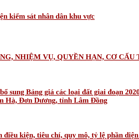
iện kiểm sát nhân dân khu vực
ĂNG, NHIỆM VỤ, QUYỀN HẠN, CƠ CẤU
 sung Bảng giá các loại đất giai đoạn 202
âm Hà, Đơn Dương, tỉnh Lâm Đồng
u kiện, tiêu chí, quy mô, tỷ lệ phần diện 