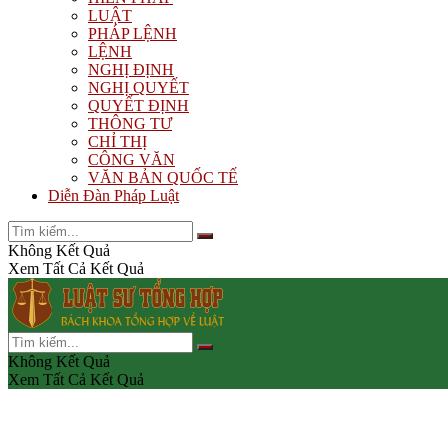
LUẬT
PHÁP LỆNH
LỆNH
NGHỊ ĐỊNH
NGHỊ QUYẾT
QUYẾT ĐỊNH
THÔNG TƯ
CHỈ THỊ
CÔNG VĂN
VĂN BẢN QUỐC TẾ
Diễn Đàn Pháp Luật
Không Kết Quả
Xem Tất Cả Kết Quả
Không Kết Quả
Xem Tất Cả Kết Quả