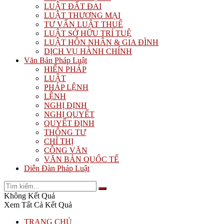
LUẬT ĐẤT ĐAI
LUẬT THƯƠNG MẠI
TƯ VẤN LUẬT THUẾ
LUẬT SỞ HỮU TRÍ TUỆ
LUẬT HÔN NHÂN & GIA ĐÌNH
DỊCH VỤ HÀNH CHÍNH
Văn Bản Pháp Luật
HIẾN PHÁP
LUẬT
PHÁP LỆNH
LỆNH
NGHỊ ĐỊNH
NGHỊ QUYẾT
QUYẾT ĐỊNH
THÔNG TƯ
CHỈ THỊ
CÔNG VĂN
VĂN BẢN QUỐC TẾ
Diễn Đàn Pháp Luật
Không Kết Quả
Xem Tất Cả Kết Quả
TRANG CHỦ