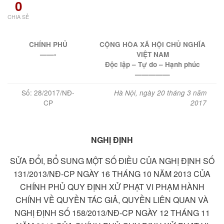
0
CHIA SẺ
CHÍNH PHỦ
CỘNG HÒA XÃ HỘI CHỦ NGHĨA
——-
VIỆT NAM
Độc lập – Tự do – Hạnh phúc
—————
Số: 28/2017/NĐ-
Hà Nội, ngày 20 tháng 3 năm
CP
2017
NGHỊ ĐỊNH
SỬA ĐỔI, BỔ SUNG MỘT SỐ ĐIỀU CỦA NGHỊ ĐỊNH SỐ
131/2013/NĐ-CP NGÀY 16 THÁNG 10 NĂM 2013 CỦA
CHÍNH PHỦ QUY ĐỊNH XỬ PHẠT VI PHẠM HÀNH
CHÍNH VỀ QUYỀN TÁC GIẢ, QUYỀN LIÊN QUAN VÀ
NGHỊ ĐỊNH SỐ 158/2013/NĐ-CP NGÀY 12 THÁNG 11