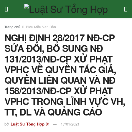
Trang chủ
Biểu Mẫu Văn Bản
NGHỊ ĐỊNH 28/2017 NĐ-CP
SỬA ĐỔI, BỔ SUNG NĐ
131/2013/NĐ-CP XỬ PHẠT
VPHC VỀ QUYỀN TÁC GIẢ,
QUYỀN LIÊN QUAN VÀ NĐ
158/2013/NĐ-CP XỬ PHẠT
VPHC TRONG LĨNH VỰC VH,
TT, DL VÀ QUẢNG CÁO
bởi
Luật Sư Tổng Hợp 01
17/01/2021