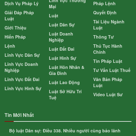
Lĩnh Vực Thương
Dịch Vụ Pháp Lý
Pháp Lệnh
Mại
Giải Đáp Pháp
Quyết Định
Luật
Luật
Tài Liệu Ngành
Luật Dân Sự
Giới Thiệu
Luật
Luật Doanh
Hiến Pháp
Thông Tư
Nghiệp
Lệnh
Thủ Tục Hành
Luật Đất Đai
Chính
Lĩnh Vực Dân Sự
Luật Hình Sự
Tin Pháp Luật
Lĩnh Vực Doanh
Luật Hôn Nhân &
Nghiệp
Tư Vấn Luật Thuế
Gia Đình
Lĩnh Vực Đất Đai
Văn Bản Pháp
Luật Lao Động
Luật
Lĩnh Vực Hình Sự
Luật Sở Hữu Trí
Video Luật Sư
Tuệ
Tin Mới Nhất
Bộ luật Dân sự: Điều 338. Nhiều người cùng bảo lãnh