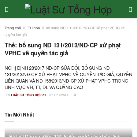
Trang chủ
Từ khóa
bổ sung NĐ 131/2013/NĐ-CP xử phạt VPHC về
quyền tác giả
Thẻ:
bổ sung NĐ 131/2013/NĐ-CP xử phạt
VPHC về quyền tác giả
NGHỊ ĐỊNH 28/2017 NĐ-CP SỬA ĐỔI, BỔ SUNG NĐ
131/2013/NĐ-CP XỬ PHẠT VPHC VỀ QUYỀN TÁC GIẢ, QUYỀN
LIÊN QUAN VÀ NĐ 158/2013/NĐ-CP XỬ PHẠT VPHC TRONG
LĨNH VỰC VH, TT, DL VÀ QUẢNG CÁO
BỞI
LUẬT SƯ TỔNG HỢP 01
17/01/2021
0
Tin Mới Nhất
Bộ luật Dân sự: Điều 338. Nhiều người cùng bảo lãnh