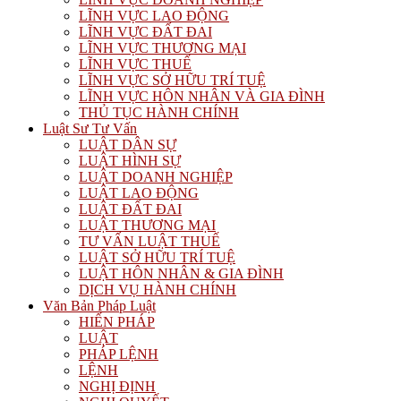
LĨNH VỰC LAO ĐỘNG
LĨNH VỰC ĐẤT ĐAI
LĨNH VỰC THƯƠNG MẠI
LĨNH VỰC THUẾ
LĨNH VỰC SỞ HỮU TRÍ TUỆ
LĨNH VỰC HÔN NHÂN VÀ GIA ĐÌNH
THỦ TỤC HÀNH CHÍNH
Luật Sư Tư Vấn
LUẬT DÂN SỰ
LUẬT HÌNH SỰ
LUẬT DOANH NGHIỆP
LUẬT LAO ĐỘNG
LUẬT ĐẤT ĐAI
LUẬT THƯƠNG MẠI
TƯ VẤN LUẬT THUẾ
LUẬT SỞ HỮU TRÍ TUỆ
LUẬT HÔN NHÂN & GIA ĐÌNH
DỊCH VỤ HÀNH CHÍNH
Văn Bản Pháp Luật
HIẾN PHÁP
LUẬT
PHÁP LỆNH
LỆNH
NGHỊ ĐỊNH