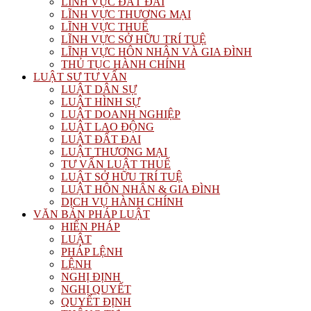
LĨNH VỰC ĐẤT ĐAI
LĨNH VỰC THƯƠNG MẠI
LĨNH VỰC THUẾ
LĨNH VỰC SỞ HỮU TRÍ TUỆ
LĨNH VỰC HÔN NHÂN VÀ GIA ĐÌNH
THỦ TỤC HÀNH CHÍNH
LUẬT SƯ TƯ VẤN
LUẬT DÂN SỰ
LUẬT HÌNH SỰ
LUẬT DOANH NGHIỆP
LUẬT LAO ĐỘNG
LUẬT ĐẤT ĐAI
LUẬT THƯƠNG MẠI
TƯ VẤN LUẬT THUẾ
LUẬT SỞ HỮU TRÍ TUỆ
LUẬT HÔN NHÂN & GIA ĐÌNH
DỊCH VỤ HÀNH CHÍNH
VĂN BẢN PHÁP LUẬT
HIẾN PHÁP
LUẬT
PHÁP LỆNH
LỆNH
NGHỊ ĐỊNH
NGHỊ QUYẾT
QUYẾT ĐỊNH