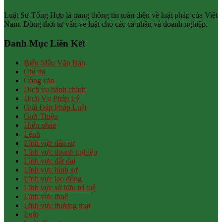
Luật Sư Tổng Hợp là trang thông tin toàn diện về luật pháp của Việt
Nam. Đồng thời tư vấn về luật cho các cá nhân và doanh nghiệp.
Danh Mục Liên Kết
Biểu Mẫu Văn Bản
Chỉ thị
Công văn
Dịch vụ hành chính
Dịch Vụ Pháp Lý
Giải Đáp Pháp Luật
Giới Thiệu
Hiến pháp
Lệnh
Lĩnh vực dân sự
Lĩnh vực doanh nghiệp
Lĩnh vực đất đai
Lĩnh vực hình sự
Lĩnh vực lao động
Lĩnh vực sở hữu trí tuệ
Lĩnh vực thuế
Lĩnh vực thương mại
Luật