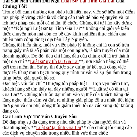
Tại Sao Nên Chọn Đội Ngũ
Luật Sư Tại Tỉnh Gia Lai
Của
Chúng Tôi?
Trong bối cảnh thượng tôn pháp luật hiện nay, việc sở hữu một điểm
tựa pháp lý vững chắc là vô cùng cần thiết để bảo vệ quyền và lợi
ích hợp pháp của mỗi cá nhân, tổ chức. Chúng tôi tự hào xây dựng
một **Đội ngũ Luật sư tại Tỉnh Gia Lai** không chỉ giỏi về kiến
thức chuyên môn mà còn có bề dày kinh nghiệm thực chiến qua
nhiều năm công tác tại địa bàn Tây Nguyên.
Chúng tôi hiểu rằng, mỗi vụ việc pháp lý không chỉ là con số trên
trang giấy mà là số phận của một con người, là tâm huyết của một
doanh nghiệp. Do đó, tiêu chí hàng đầu của chúng tôi là trở thành
một địa chỉ **
Luật sư uy tín tại Gia Lai
**, nơi khách hàng có thể
gửi trọn niềm tin. Sự uy tín được xây dựng từ kết quả công việc
thực tế, từ sự minh bạch trong quy trình tư vấn và sự tận tâm trong
từng bước giải quyết hồ sơ.
Đặc biệt, với tôn chỉ “Thượng tôn pháp luật – Trọn vẹn niềm tin”,
khách hàng sẽ tìm thấy tại đây những người **Luật sư có tâm tại
Gia Lai**. Chúng tôi luôn đặt mình vào vị thế của khách hàng để
lắng nghe, thấu cảm và đưa ra những giải pháp tối ưu nhất, tiết kiệm
thời gian và chi phí, đồng thời giảm thiểu tối đa các xung đột không
đáng có.
Các Lĩnh Vực Tư Vấn Chuyên Sâu
Để đáp ứng sự đa dạng trong nhu cầu pháp lý của người dân và
doanh nghiệp, **
Luật sư tại tỉnh Gia Lai
** của chúng tôi cung cấp
các dịch vụ chuyên sâu trong nhiều lĩnh vực then chốt: