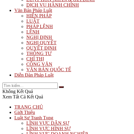
DỊCH VỤ HÀNH CHÍNH
Văn Bản Pháp Luật
HIẾN PHÁP
LUẬT
PHÁP LỆNH
LỆNH
NGHỊ ĐỊNH
NGHỊ QUYẾT
QUYẾT ĐỊNH
THÔNG TƯ
CHỈ THỊ
CÔNG VĂN
VĂN BẢN QUỐC TẾ
Diễn Đàn Pháp Luật
Không Kết Quả
Xem Tất Cả Kết Quả
TRANG CHỦ
Giới Thiệu
Luật Sư Tranh Tụng
LĨNH VỰC DÂN SỰ
LĨNH VỰC HÌNH SỰ
LĨNH VỰC DOANH NGHIỆP