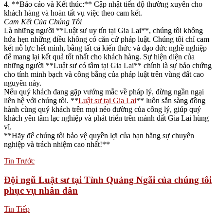
4. **Báo cáo và Kết thúc:** Cập nhật tiến độ thường xuyên cho
khách hàng và hoàn tất vụ việc theo cam kết.
Cam Kết Của Chúng Tôi
Là những người **Luật sư uy tín tại Gia Lai**, chúng tôi không
hứa hẹn những điều không có căn cứ pháp luật. Chúng tôi chỉ cam
kết nỗ lực hết mình, bằng tất cả kiến thức và đạo đức nghề nghiệp
để mang lại kết quả tốt nhất cho khách hàng. Sự hiện diện của
những người **Luật sư có tâm tại Gia Lai** chính là sự bảo chứng
cho tính minh bạch và công bằng của pháp luật trên vùng đất cao
nguyên này.
Nếu quý khách đang gặp vướng mắc về pháp lý, đừng ngần ngại
liên hệ với chúng tôi. **
Luật sư tại Gia Lai
** luôn sẵn sàng đồng
hành cùng quý khách trên mọi nẻo đường của công lý, giúp quý
khách yên tâm lạc nghiệp và phát triển trên mảnh đất Gia Lai hùng
vĩ.
**Hãy để chúng tôi bảo vệ quyền lợi của bạn bằng sự chuyên
nghiệp và trách nhiệm cao nhất!**
Tin Trước
Đội ngũ Luật sư tại Tỉnh Quảng Ngãi của chúng tôi
phục vụ nhân dân
Tin Tiếp