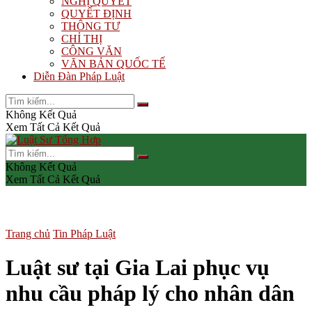
NGHỊ QUYẾT
QUYẾT ĐỊNH
THÔNG TƯ
CHỈ THỊ
CÔNG VĂN
VĂN BẢN QUỐC TẾ
Diễn Đàn Pháp Luật
Không Kết Quả
Xem Tất Cả Kết Quả
Không Kết Quả
Xem Tất Cả Kết Quả
Trang chủ
Tin Pháp Luật
Luật sư tại Gia Lai phục vụ
nhu cầu pháp lý cho nhân dân