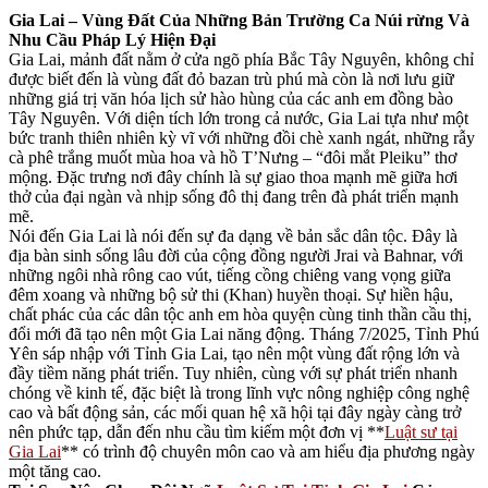
Gia Lai – Vùng Đất Của Những Bản Trường Ca Núi rừng Và
Nhu Cầu Pháp Lý Hiện Đại
Gia Lai, mảnh đất nằm ở cửa ngõ phía Bắc Tây Nguyên, không chỉ
được biết đến là vùng đất đỏ bazan trù phú mà còn là nơi lưu giữ
những giá trị văn hóa lịch sử hào hùng của các anh em đồng bào
Tây Nguyên. Với diện tích lớn trong cả nước, Gia Lai tựa như một
bức tranh thiên nhiên kỳ vĩ với những đồi chè xanh ngát, những rẫy
cà phê trắng muốt mùa hoa và hồ T’Nưng – “đôi mắt Pleiku” thơ
mộng. Đặc trưng nơi đây chính là sự giao thoa mạnh mẽ giữa hơi
thở của đại ngàn và nhịp sống đô thị đang trên đà phát triển mạnh
mẽ.
Nói đến Gia Lai là nói đến sự đa dạng về bản sắc dân tộc. Đây là
địa bàn sinh sống lâu đời của cộng đồng người Jrai và Bahnar, với
những ngôi nhà rông cao vút, tiếng cồng chiêng vang vọng giữa
đêm xoang và những bộ sử thi (Khan) huyền thoại. Sự hiền hậu,
chất phác của các dân tộc anh em hòa quyện cùng tinh thần cầu thị,
đổi mới đã tạo nên một Gia Lai năng động. Tháng 7/2025, Tỉnh Phú
Yên sáp nhập với Tỉnh Gia Lai, tạo nên một vùng đất rộng lớn và
đầy tiềm năng phát triển. Tuy nhiên, cùng với sự phát triển nhanh
chóng về kinh tế, đặc biệt là trong lĩnh vực nông nghiệp công nghệ
cao và bất động sản, các mối quan hệ xã hội tại đây ngày càng trở
nên phức tạp, dẫn đến nhu cầu tìm kiếm một đơn vị **
Luật sư tại
Gia Lai
** có trình độ chuyên môn cao và am hiểu địa phương ngày
một tăng cao.