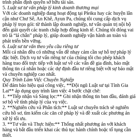
trình phân định quyền sở hữu tài sản.
5.
Luật sư tư vấn pháp lý kinh doanh thương mại
Với các doanh nghiệp đang hoạt động tại Pleiku hay các huyện lân
cận như Chư Sê, An Khê, Ayun Pa, chúng tôi cung cấp dịch vụ
pháp lý trọn gói: từ thành lập doanh nghiệp, tư vấn quản trị nội bộ
đến giải quyết các tranh chấp hợp đồng kinh tế. Chúng tôi đóng vai
trò là “lá chắn” pháp lý, giúp doanh nghiệp vận hành an toàn và
phát triển bền vững.
6.
Luật sư tư vấn theo yêu cầu riêng tư
Mỗi cá nhân đều có những vấn đề nhạy cảm cần sự hỗ trợ pháp lý
đặc biệt. Dịch vụ tư vấn riêng tư của chúng tôi cho phép khách
hàng trao đổi trực tiếp với luật sư về các vấn đề gia đình, bảo mật
thông tin cá nhân hoặc các dự định đầu tư riêng biệt với sự bảo mật
và chuyên nghiệp cao nhất.
Quy Trình Làm Việc Chuyên Nghiệp
Để đảm bảo hiệu quả công việc, **Đội ngũ Luật sư tại Tỉnh Gia
Lai** áp dụng quy trình làm việc 4 bước chặt chẽ:
1. **Tiếp nhận và Sàng lọc:** Ghi nhận thông tin ban đầu, đánh giá
sơ bộ về tính pháp lý của vụ việc.
2. **Nghiên cứu và Phân tích:** Luật sư chuyên trách sẽ nghiên
cứu hồ sơ, tìm kiếm các căn cứ pháp lý và đề xuất các phương án
xử lý tối ưu.
3. **Tư vấn và Thực hiện:** Thống nhất phương án với khách
hàng và bắt đầu triển khai các thủ tục hành chính hoặc tố tụng cần
thiết.