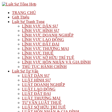
TRANG CHỦ
Giới Thiệu
Luật Sư Tranh Tụng
LĨNH VỰC DÂN SỰ
LĨNH VỰC HÌNH SỰ
LĨNH VỰC DOANH NGHIỆP
LĨNH VỰC LAO ĐỘNG
LĨNH VỰC ĐẤT ĐAI
LĨNH VỰC THƯƠNG MẠI
LĨNH VỰC THUẾ
LĨNH VỰC SỞ HỮU TRÍ TUỆ
LĨNH VỰC HÔN NHÂN VÀ GIA ĐÌNH
THỦ TỤC HÀNH CHÍNH
Luật Sư Tư Vấn
LUẬT DÂN SỰ
LUẬT HÌNH SỰ
LUẬT DOANH NGHIỆP
LUẬT LAO ĐỘNG
LUẬT ĐẤT ĐAI
LUẬT THƯƠNG MẠI
TƯ VẤN LUẬT THUẾ
LUẬT SỞ HỮU TRÍ TUỆ
LUẬT HÔN NHÂN & GIA ĐÌNH