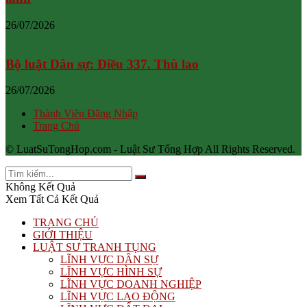
26/07/2026
Bộ luật Dân sự: Điều 337. Thù lao
26/07/2026
Thành Viên Đăng Nhập
Trang Chủ
© LuatSuTongHop.com - Luật Sư Tổng Hợp All Rights Reserved.
Không Kết Quả
Xem Tất Cả Kết Quả
TRANG CHỦ
GIỚI THIỆU
LUẬT SƯ TRANH TỤNG
LĨNH VỰC DÂN SỰ
LĨNH VỰC HÌNH SỰ
LĨNH VỰC DOANH NGHIỆP
LĨNH VỰC LAO ĐỘNG