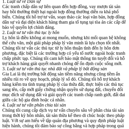
1.
Luật sư về Dân sự
Các tranh chấp dân sự liên quan đến hợp đồng, vay mượn tài sản
hay bồi thường thiệt hại ngoài hợp đồng thường diễn ra khá phổ
biến. Chúng tôi hỗ trợ tư vấn, soạn thảo các loại văn bản, hợp đồng
dân sự và đại diện khách hàng tham gia tố tụng tại tòa án các cấp để
bảo vệ quyền lợi chính đáng.
2.
Luật sư tư vấn thủ tục ly hôn
Ly hôn là điều không ai mong muốn, nhưng khi mối quan hệ không
thể cứu vãn, một giải pháp pháp lý văn minh là lựa chọn tốt nhất.
Chúng tôi tư vấn các thủ tục từ ly hôn thuận tình đến ly hôn đơn
phương, đặc biệt là các trường hợp có yếu tố nước ngoài hoặc tranh
chấp phức tạp. Chúng tôi cam kết bảo mật thông tin tuyệt đối và hỗ
trợ khách hàng giải quyết nhanh chóng để ổn định cuộc sống mới.
3.
Luật sư tư vấn thủ tục nhà đất và pháp lý bất động sản
Gia Lai là thị trường bất động sản tiềm năng nhưng cũng tiềm ẩn
nhiều rủi ro về quy hoạch, pháp lý sổ đỏ. Chúng tôi hỗ trợ khách
hàng kiểm tra tình trạng pháp lý của thửa đất, thực hiện các thủ tục
sang tên, cấp mới giấy chứng nhận quyền sử dụng đất, chuyển đổi
mục đích sử dụng đất và giải quyết các tranh chấp ranh giới, đất đai
giữa các hộ gia đình hoặc cá nhân.
4.
Luật sư tư vấn phân chia tài sản
Chúng tôi cung cấp dịch vụ tư vấn chuyên sâu về phân chia tài sản
trong thời kỳ hôn nhân, tài sản thừa kế theo di chúc hoặc theo pháp
luật. Với sự am hiểu về tập quán địa phương và quy định pháp luật
hiện hành, chúng tôi đảm bảo sự công bằng và hợp pháp trong quá