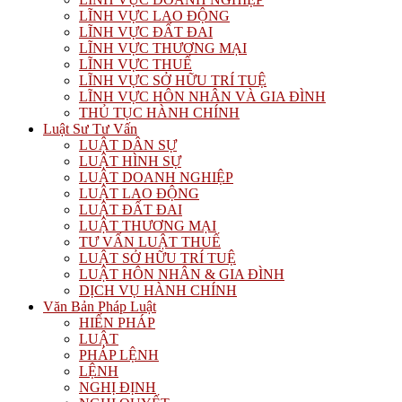
LĨNH VỰC LAO ĐỘNG
LĨNH VỰC ĐẤT ĐAI
LĨNH VỰC THƯƠNG MẠI
LĨNH VỰC THUẾ
LĨNH VỰC SỞ HỮU TRÍ TUỆ
LĨNH VỰC HÔN NHÂN VÀ GIA ĐÌNH
THỦ TỤC HÀNH CHÍNH
Luật Sư Tư Vấn
LUẬT DÂN SỰ
LUẬT HÌNH SỰ
LUẬT DOANH NGHIỆP
LUẬT LAO ĐỘNG
LUẬT ĐẤT ĐAI
LUẬT THƯƠNG MẠI
TƯ VẤN LUẬT THUẾ
LUẬT SỞ HỮU TRÍ TUỆ
LUẬT HÔN NHÂN & GIA ĐÌNH
DỊCH VỤ HÀNH CHÍNH
Văn Bản Pháp Luật
HIẾN PHÁP
LUẬT
PHÁP LỆNH
LỆNH
NGHỊ ĐỊNH