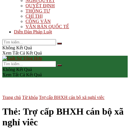
NGHỊ QUYẾT
QUYẾT ĐỊNH
THÔNG TƯ
CHỈ THỊ
CÔNG VĂN
VĂN BẢN QUỐC TẾ
Diễn Đàn Pháp Luật
Không Kết Quả
Xem Tất Cả Kết Quả
Không Kết Quả
Xem Tất Cả Kết Quả
Trang chủ
Từ khóa
Trợ cấp BHXH cán bộ xã nghỉ viêc
Thẻ:
Trợ cấp BHXH cán bộ xã
nghỉ viêc