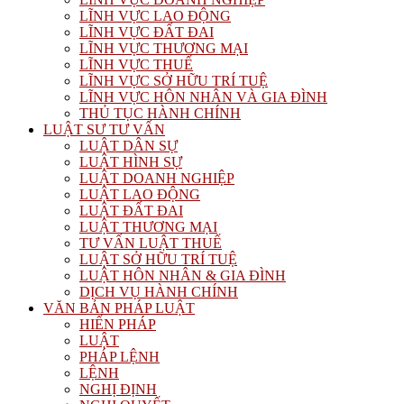
LĨNH VỰC LAO ĐỘNG
LĨNH VỰC ĐẤT ĐAI
LĨNH VỰC THƯƠNG MẠI
LĨNH VỰC THUẾ
LĨNH VỰC SỞ HỮU TRÍ TUỆ
LĨNH VỰC HÔN NHÂN VÀ GIA ĐÌNH
THỦ TỤC HÀNH CHÍNH
LUẬT SƯ TƯ VẤN
LUẬT DÂN SỰ
LUẬT HÌNH SỰ
LUẬT DOANH NGHIỆP
LUẬT LAO ĐỘNG
LUẬT ĐẤT ĐAI
LUẬT THƯƠNG MẠI
TƯ VẤN LUẬT THUẾ
LUẬT SỞ HỮU TRÍ TUỆ
LUẬT HÔN NHÂN & GIA ĐÌNH
DỊCH VỤ HÀNH CHÍNH
VĂN BẢN PHÁP LUẬT
HIẾN PHÁP
LUẬT
PHÁP LỆNH
LỆNH
NGHỊ ĐỊNH