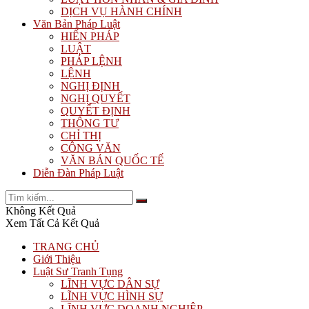
DỊCH VỤ HÀNH CHÍNH
Văn Bản Pháp Luật
HIẾN PHÁP
LUẬT
PHÁP LỆNH
LỆNH
NGHỊ ĐỊNH
NGHỊ QUYẾT
QUYẾT ĐỊNH
THÔNG TƯ
CHỈ THỊ
CÔNG VĂN
VĂN BẢN QUỐC TẾ
Diễn Đàn Pháp Luật
Không Kết Quả
Xem Tất Cả Kết Quả
TRANG CHỦ
Giới Thiệu
Luật Sư Tranh Tụng
LĨNH VỰC DÂN SỰ
LĨNH VỰC HÌNH SỰ
LĨNH VỰC DOANH NGHIỆP