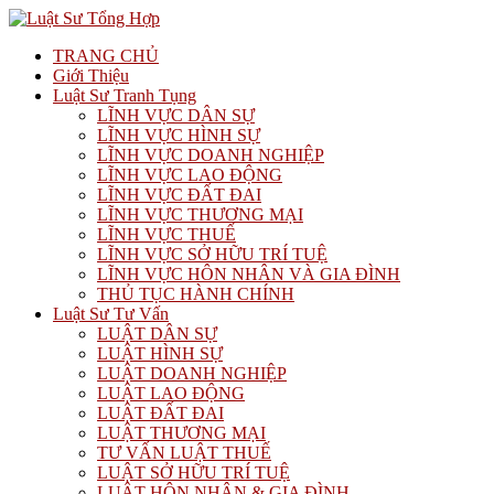
TRANG CHỦ
Giới Thiệu
Luật Sư Tranh Tụng
LĨNH VỰC DÂN SỰ
LĨNH VỰC HÌNH SỰ
LĨNH VỰC DOANH NGHIỆP
LĨNH VỰC LAO ĐỘNG
LĨNH VỰC ĐẤT ĐAI
LĨNH VỰC THƯƠNG MẠI
LĨNH VỰC THUẾ
LĨNH VỰC SỞ HỮU TRÍ TUỆ
LĨNH VỰC HÔN NHÂN VÀ GIA ĐÌNH
THỦ TỤC HÀNH CHÍNH
Luật Sư Tư Vấn
LUẬT DÂN SỰ
LUẬT HÌNH SỰ
LUẬT DOANH NGHIỆP
LUẬT LAO ĐỘNG
LUẬT ĐẤT ĐAI
LUẬT THƯƠNG MẠI
TƯ VẤN LUẬT THUẾ
LUẬT SỞ HỮU TRÍ TUỆ
LUẬT HÔN NHÂN & GIA ĐÌNH