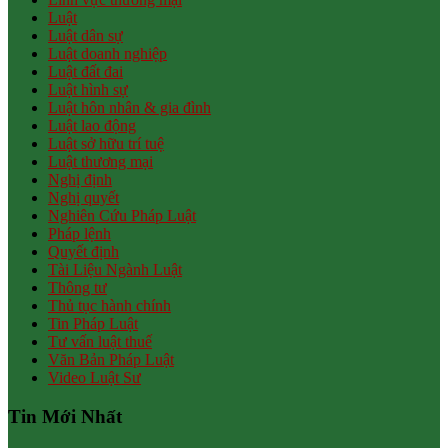
Luật
Luật dân sự
Luật doanh nghiệp
Luật đất đai
Luật hình sự
Luật hôn nhân & gia đình
Luật lao động
Luật sở hữu trí tuệ
Luật thương mại
Nghị định
Nghị quyết
Nghiên Cứu Pháp Luật
Pháp lệnh
Quyết định
Tài Liệu Ngành Luật
Thông tư
Thủ tục hành chính
Tin Pháp Luật
Tư vấn luật thuế
Văn Bản Pháp Luật
Video Luật Sư
Tin Mới Nhất