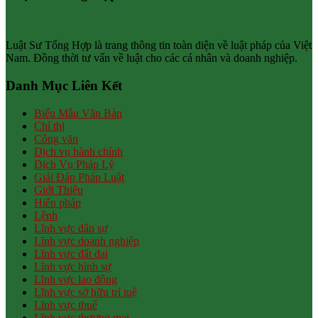
Luật Sư Tổng Hợp là trang thông tin toàn diện về luật pháp của Việt
Nam. Đồng thời tư vấn về luật cho các cá nhân và doanh nghiệp.
Danh Mục Liên Kết
Biểu Mẫu Văn Bản
Chỉ thị
Công văn
Dịch vụ hành chính
Dịch Vụ Pháp Lý
Giải Đáp Pháp Luật
Giới Thiệu
Hiến pháp
Lệnh
Lĩnh vực dân sự
Lĩnh vực doanh nghiệp
Lĩnh vực đất đai
Lĩnh vực hình sự
Lĩnh vực lao động
Lĩnh vực sở hữu trí tuệ
Lĩnh vực thuế
Lĩnh vực thương mại