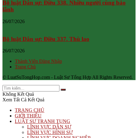
Bộ luật Dân sự: Điều 338. Nhiều người cùng bảo
lãnh
26/07/2026
Bộ luật Dân sự: Điều 337. Thù lao
26/07/2026
Thành Viên Đăng Nhập
Trang Chủ
© LuatSuTongHop.com - Luật Sư Tổng Hợp All Rights Reserved.
Không Kết Quả
Xem Tất Cả Kết Quả
TRANG CHỦ
GIỚI THIỆU
LUẬT SƯ TRANH TỤNG
LĨNH VỰC DÂN SỰ
LĨNH VỰC HÌNH SỰ
LĨNH VỰC DOANH NGHIỆP