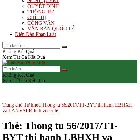
NGHỊ QUYẾT
QUYẾT ĐỊNH
THÔNG TƯ
CHỈ THỊ
CÔNG VĂN
VĂN BẢN QUỐC TẾ
Diễn Đàn Pháp Luật
Không Kết Quả
Xem Tất Cả Kết Quả
Không Kết Quả
Xem Tất Cả Kết Quả
Trang chủ
Từ khóa
Thong tu 56/2017/TT-BYT thi hanh LBHXH
va LANVSLĐ linh vuc y te
Thẻ:
Thong tu 56/2017/TT-
BYT thi hanh LBHXH va