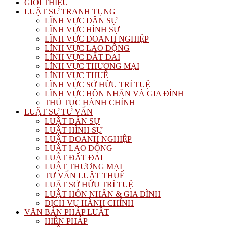
GIỚI THIỆU
LUẬT SƯ TRANH TỤNG
LĨNH VỰC DÂN SỰ
LĨNH VỰC HÌNH SỰ
LĨNH VỰC DOANH NGHIỆP
LĨNH VỰC LAO ĐỘNG
LĨNH VỰC ĐẤT ĐAI
LĨNH VỰC THƯƠNG MẠI
LĨNH VỰC THUẾ
LĨNH VỰC SỞ HỮU TRÍ TUỆ
LĨNH VỰC HÔN NHÂN VÀ GIA ĐÌNH
THỦ TỤC HÀNH CHÍNH
LUẬT SƯ TƯ VẤN
LUẬT DÂN SỰ
LUẬT HÌNH SỰ
LUẬT DOANH NGHIỆP
LUẬT LAO ĐỘNG
LUẬT ĐẤT ĐAI
LUẬT THƯƠNG MẠI
TƯ VẤN LUẬT THUẾ
LUẬT SỞ HỮU TRÍ TUỆ
LUẬT HÔN NHÂN & GIA ĐÌNH
DỊCH VỤ HÀNH CHÍNH
VĂN BẢN PHÁP LUẬT
HIẾN PHÁP