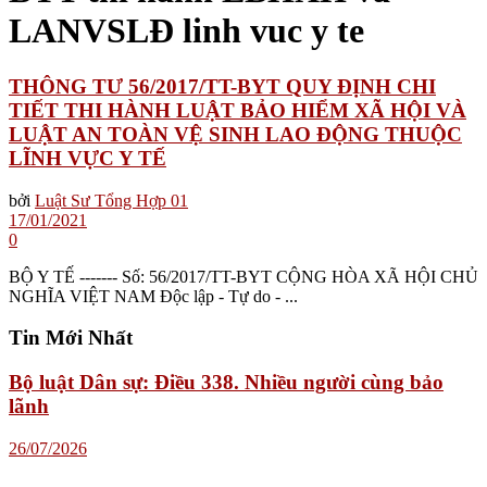
LANVSLĐ linh vuc y te
THÔNG TƯ 56/2017/TT-BYT QUY ĐỊNH CHI
TIẾT THI HÀNH LUẬT BẢO HIỂM XÃ HỘI VÀ
LUẬT AN TOÀN VỆ SINH LAO ĐỘNG THUỘC
LĨNH VỰC Y TẾ
bởi
Luật Sư Tổng Hợp 01
17/01/2021
0
BỘ Y TẾ ------- Số: 56/2017/TT-BYT CỘNG HÒA XÃ HỘI CHỦ
NGHĨA VIỆT NAM Độc lập - Tự do - ...
Tin Mới Nhất
Bộ luật Dân sự: Điều 338. Nhiều người cùng bảo
lãnh
26/07/2026