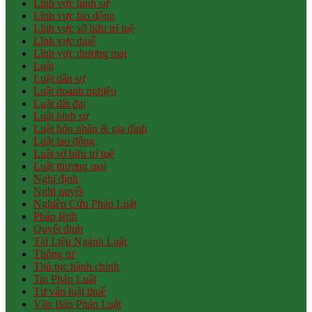
Lĩnh vực hình sự
Lĩnh vực lao động
Lĩnh vực sở hữu trí tuệ
Lĩnh vực thuế
Lĩnh vực thương mại
Luật
Luật dân sự
Luật doanh nghiệp
Luật đất đai
Luật hình sự
Luật hôn nhân & gia đình
Luật lao động
Luật sở hữu trí tuệ
Luật thương mại
Nghị định
Nghị quyết
Nghiên Cứu Pháp Luật
Pháp lệnh
Quyết định
Tài Liệu Ngành Luật
Thông tư
Thủ tục hành chính
Tin Pháp Luật
Tư vấn luật thuế
Văn Bản Pháp Luật