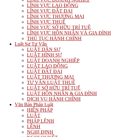
LĨNH VỰC LAO ĐỘNG
LĨNH VỰC ĐẤT ĐAI
LĨNH VỰC THƯƠNG MẠI
LĨNH VỰC THUẾ
LĨNH VỰC SỞ HỮU TRÍ TUỆ
LĨNH VỰC HÔN NHÂN VÀ GIA ĐÌNH
THỦ TỤC HÀNH CHÍNH
Luật Sư Tư Vấn
LUẬT DÂN SỰ
LUẬT HÌNH SỰ
LUẬT DOANH NGHIỆP
LUẬT LAO ĐỘNG
LUẬT ĐẤT ĐAI
LUẬT THƯƠNG MẠI
TƯ VẤN LUẬT THUẾ
LUẬT SỞ HỮU TRÍ TUỆ
LUẬT HÔN NHÂN & GIA ĐÌNH
DỊCH VỤ HÀNH CHÍNH
Văn Bản Pháp Luật
HIẾN PHÁP
LUẬT
PHÁP LỆNH
LỆNH
NGHỊ ĐỊNH