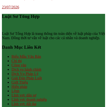
23/07/2026
Luật Sư Tổng Hợp
Luật Sư Tổng Hợp là trang thông tin toàn diện về luật pháp của Việt
Nam. Đồng thời tư vấn về luật cho các cá nhân và doanh nghiệp.
Danh Mục Liên Kết
Biểu Mẫu Văn Bản
Chỉ thị
Công văn
Dịch vụ hành chính
Dịch Vụ Pháp Lý
Giải Đáp Pháp Luật
Giới Thiệu
Hiến pháp
Lệnh
Lĩnh vực dân sự
Lĩnh vực doanh nghiệp
Lĩnh vực đất đai