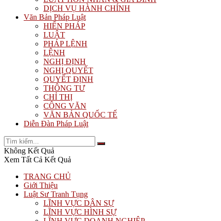
DỊCH VỤ HÀNH CHÍNH
Văn Bản Pháp Luật
HIẾN PHÁP
LUẬT
PHÁP LỆNH
LỆNH
NGHỊ ĐỊNH
NGHỊ QUYẾT
QUYẾT ĐỊNH
THÔNG TƯ
CHỈ THỊ
CÔNG VĂN
VĂN BẢN QUỐC TẾ
Diễn Đàn Pháp Luật
Không Kết Quả
Xem Tất Cả Kết Quả
TRANG CHỦ
Giới Thiệu
Luật Sư Tranh Tụng
LĨNH VỰC DÂN SỰ
LĨNH VỰC HÌNH SỰ
LĨNH VỰC DOANH NGHIỆP