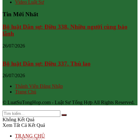
Video Luật Sư
Tin Mới Nhất
Bộ luật Dân sự: Điều 338. Nhiều người cùng bảo
lãnh
26/07/2026
Bộ luật Dân sự: Điều 337. Thù lao
26/07/2026
Thành Viên Đăng Nhập
Trang Chủ
© LuatSuTongHop.com - Luật Sư Tổng Hợp All Rights Reserved.
Không Kết Quả
Xem Tất Cả Kết Quả
TRANG CHỦ