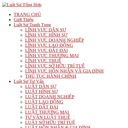
TRANG CHỦ
Giới Thiệu
Luật Sư Tranh Tụng
LĨNH VỰC DÂN SỰ
LĨNH VỰC HÌNH SỰ
LĨNH VỰC DOANH NGHIỆP
LĨNH VỰC LAO ĐỘNG
LĨNH VỰC ĐẤT ĐAI
LĨNH VỰC THƯƠNG MẠI
LĨNH VỰC THUẾ
LĨNH VỰC SỞ HỮU TRÍ TUỆ
LĨNH VỰC HÔN NHÂN VÀ GIA ĐÌNH
THỦ TỤC HÀNH CHÍNH
Luật Sư Tư Vấn
LUẬT DÂN SỰ
LUẬT HÌNH SỰ
LUẬT DOANH NGHIỆP
LUẬT LAO ĐỘNG
LUẬT ĐẤT ĐAI
LUẬT THƯƠNG MẠI
TƯ VẤN LUẬT THUẾ
LUẬT SỞ HỮU TRÍ TUỆ
LUẬT HÔN NHÂN & GIA ĐÌNH