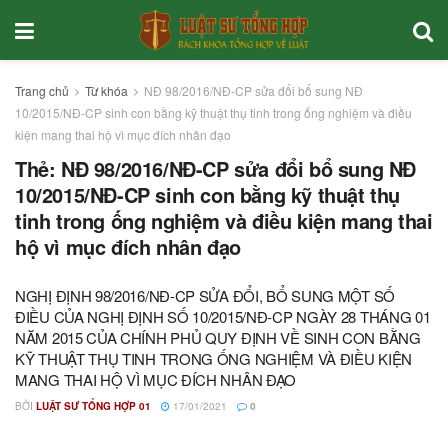
Trang chủ
Từ khóa
NĐ 98/2016/NĐ-CP sửa đổi bổ sung NĐ
10/2015/NĐ-CP sinh con bằng kỹ thuật thụ tinh trong ống nghiệm và điều
kiện mang thai hộ vì mục đích nhân đạo
Thẻ:
NĐ 98/2016/NĐ-CP sửa đổi bổ sung NĐ
10/2015/NĐ-CP sinh con bằng kỹ thuật thụ
tinh trong ống nghiệm và điều kiện mang thai
hộ vì mục đích nhân đạo
NGHỊ ĐỊNH 98/2016/NĐ-CP SỬA ĐỔI, BỔ SUNG MỘT SỐ
ĐIỀU CỦA NGHỊ ĐỊNH SỐ 10/2015/NĐ-CP NGÀY 28 THÁNG 01
NĂM 2015 CỦA CHÍNH PHỦ QUY ĐỊNH VỀ SINH CON BẰNG
KỸ THUẬT THỤ TINH TRONG ỐNG NGHIỆM VÀ ĐIỀU KIỆN
MANG THAI HỘ VÌ MỤC ĐÍCH NHÂN ĐẠO
BỞI
LUẬT SƯ TỔNG HỢP 01
17/01/2021
0