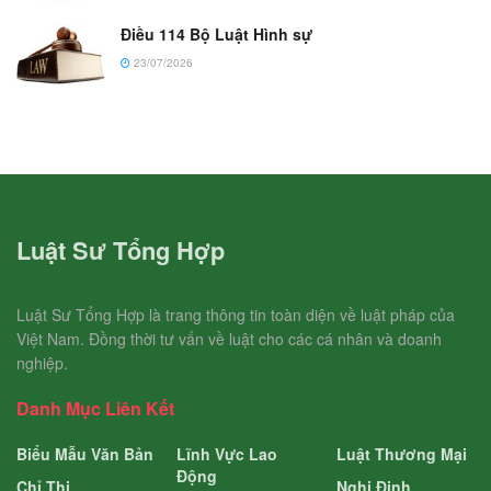
Điều 114 Bộ Luật Hình sự
23/07/2026
Luật Sư Tổng Hợp
Luật Sư Tổng Hợp là trang thông tin toàn diện về luật pháp của
Việt Nam. Đồng thời tư vấn về luật cho các cá nhân và doanh
nghiệp.
Danh Mục Liên Kết
Biểu Mẫu Văn Bản
Lĩnh Vực Lao
Luật Thương Mại
Động
Chỉ Thị
Nghị Định