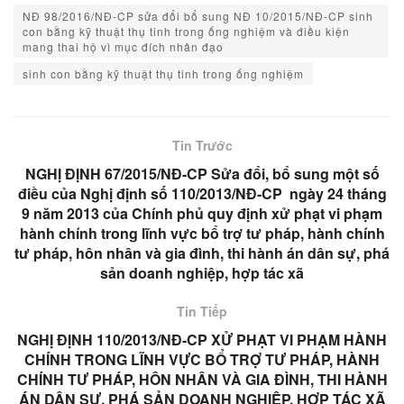
NĐ 98/2016/NĐ-CP sửa đổi bổ sung NĐ 10/2015/NĐ-CP sinh
con bằng kỹ thuật thụ tinh trong ống nghiệm và điều kiện
mang thai hộ vì mục đích nhân đạo
sinh con bằng kỹ thuật thụ tinh trong ống nghiệm
Tin Trước
NGHỊ ĐỊNH 67/2015/NĐ-CP Sửa đổi, bổ sung một số
điều của Nghị định số 110/2013/NĐ-CP ngày 24 tháng
9 năm 2013 của Chính phủ quy định xử phạt vi phạm
hành chính trong lĩnh vực bổ trợ tư pháp, hành chính
tư pháp, hôn nhân và gia đình, thi hành án dân sự, phá
sản doanh nghiệp, hợp tác xã
Tin Tiếp
NGHỊ ĐỊNH 110/2013/NĐ-CP XỬ PHẠT VI PHẠM HÀNH
CHÍNH TRONG LĨNH VỰC BỔ TRỢ TƯ PHÁP, HÀNH
CHÍNH TƯ PHÁP, HÔN NHÂN VÀ GIA ĐÌNH, THI HÀNH
ÁN DÂN SỰ, PHÁ SẢN DOANH NGHIỆP, HỢP TÁC XÃ