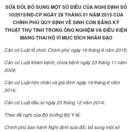
SỬA ĐỔI, BỔ SUNG MỘT SỐ ĐIỀU CỦA NGHỊ ĐỊNH SỐ
10/2015/NĐ-CP NGÀY 28 THÁNG 01 NĂM 2015 CỦA
CHÍNH PHỦ QUY ĐỊNH VỀ SINH CON BẰNG KỸ
THUẬT THỤ TINH TRONG ỐNG NGHIỆM VÀ ĐIỀU KIỆN
MANG THAI HỘ VÌ MỤC ĐÍCH NHÂN ĐẠO
Căn cứ Luật t
ổ
chức Chính phủ ngày 19 tháng 6 năm 2015;
Căn cứ Luật kh
á
m bệnh, chữa bệnh ngày 23 tháng 11 năm
2009;
Căn cứ Luật hôn nhân và gia đình ngày 19 tháng 6 năm
2014;
Căn cứ Luật đầu tư ngày 23 tháng 12 năm 2014;
Theo đề nghị của Bộ t
r
ưởng Bộ Y tế;
Chính phủ ban hành Nghị định sửa đổi, b
ổ
sung một số