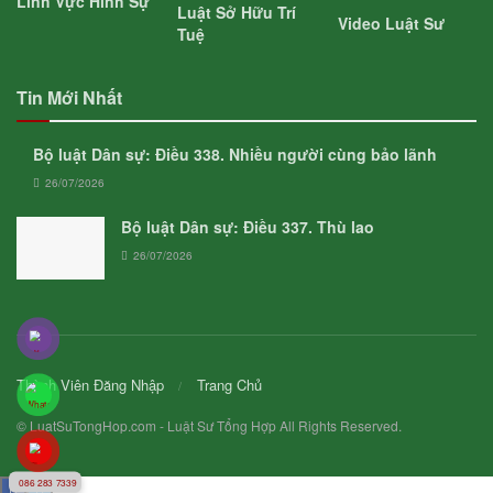
Lĩnh Vực Hình Sự
Luật Sở Hữu Trí
Video Luật Sư
Tuệ
Tin Mới Nhất
Bộ luật Dân sự: Điều 338. Nhiều người cùng bảo lãnh
26/07/2026
Bộ luật Dân sự: Điều 337. Thù lao
26/07/2026
Thành Viên Đăng Nhập
Trang Chủ
© LuatSuTongHop.com - Luật Sư Tổng Hợp All Rights Reserved.
086 283 7339