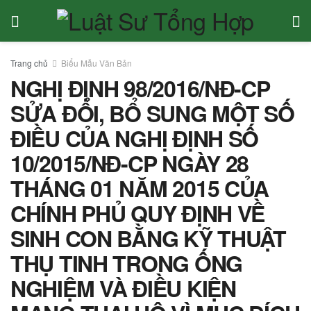
Trang chủ
Biểu Mẫu Văn Bản
NGHỊ ĐỊNH 98/2016/NĐ-CP
SỬA ĐỔI, BỔ SUNG MỘT SỐ
ĐIỀU CỦA NGHỊ ĐỊNH SỐ
10/2015/NĐ-CP NGÀY 28
THÁNG 01 NĂM 2015 CỦA
CHÍNH PHỦ QUY ĐỊNH VỀ
SINH CON BẰNG KỸ THUẬT
THỤ TINH TRONG ỐNG
NGHIỆM VÀ ĐIỀU KIỆN