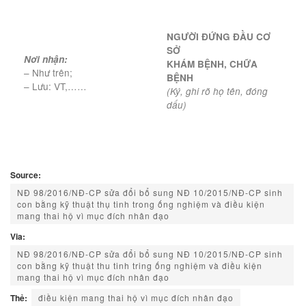
NGƯỜI ĐỨNG ĐẦU CƠ
SỞ
Nơi nhận:
KHÁM BỆNH, CHỮA
– Như trên;
BỆNH
– Lưu: VT,……
(Ký, ghi rõ họ tên, đóng
dấu)
Source:
NĐ 98/2016/NĐ-CP sửa đổi bổ sung NĐ 10/2015/NĐ-CP sinh
con bằng kỹ thuật thụ tinh trong ống nghiệm và điều kiện
mang thai hộ vì mục đích nhân đạo
Via:
NĐ 98/2016/NĐ-CP sửa đổi bổ sung NĐ 10/2015/NĐ-CP sinh
con bằng kỹ thuật thu tinh tring ống nghiệm và điều kiện
mang thai hộ vì mục đích nhân đạo
Thẻ:
điều kiện mang thai hộ vì mục đích nhân đạo