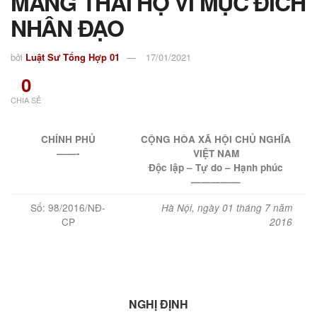
MANG THAI HỘ VÌ MỤC ĐÍCH
NHÂN ĐẠO
bởi
Luật Sư Tổng Hợp 01
17/01/2021
0
CHIA SẺ
CHÍNH PHỦ
CỘNG HÒA XÃ HỘI CHỦ NGHĨA
——-
VIỆT NAM
Độc lập – Tự do – Hạnh phúc
—————
Số: 98/2016/NĐ-
Hà Nội, ngày 01 tháng
7
năm
CP
2016
NGHỊ ĐỊNH