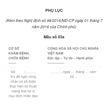
PHỤ LỤC
(Kèm theo Nghị
định s
ố
98/2016/NĐ-CP
ngày 01 tháng 7
năm 2016 của Ch
í
nh phủ)
M
ẫ
u số 03a
CƠ SỞ
CỘNG HÒA XÃ HỘI CHỦ NGHĨA
KHÁM BỆNH,
VIỆT NAM
CHỮA BỆNH
Độc lập – Tự do – Hạnh phúc
——-
—————
Số: /………
………
, ngày
…
tháng
…
năm
V/v đề nghị công
20…
nhận cơ sở được
thực hiện kỹ thuật
mang thai hộ vì
mục đích nhân đạo