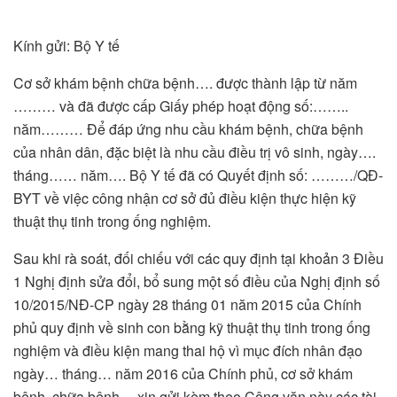
Kính gửi: Bộ Y tế
Cơ sở khám bệnh chữa bệnh…. được thành lập từ năm
……… và đã được cấp Giấy phép hoạt động số:……..
năm……… Để đáp ứng nhu cầu khám bệnh, chữa bệnh
của nhân dân, đặc biệt là nhu cầu điều trị vô sinh, ngày….
tháng…… năm…. Bộ Y tế đã có Quyết định số: ………/QĐ-
BYT về việc công nhận cơ sở đủ điều kiện thực hiện kỹ
thuật thụ tinh trong ống nghiệm.
Sau khi rà soát, đối chiếu với các quy định tại khoản 3 Điều
1 Nghị định sửa đổi, bổ sung một số điều của Nghị định số
10/2015/NĐ-CP ngày 28 tháng 01 năm 2015 của Chính
phủ quy định về sinh con bằng kỹ thuật thụ tinh trong ống
nghiệm và điều kiện mang thai hộ vì mục đích nhân đạo
ngày… tháng… năm 2016 của Chính phủ, cơ sở khám
bệnh, chữa bệnh… xin gửi kèm theo Công văn này các tài