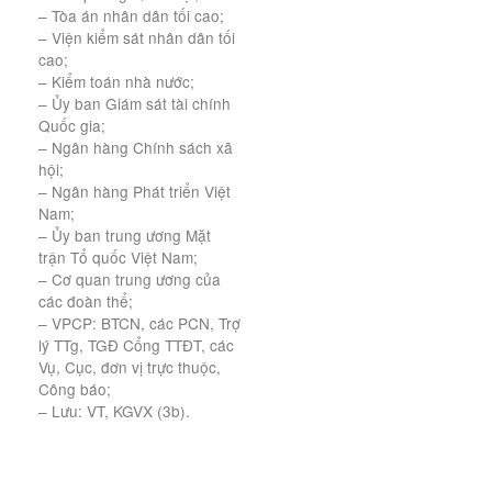
– Tòa án nhân dân tối cao;
– Viện kiểm sát nhân dân tối
cao;
– Kiểm toán nhà nước;
– Ủy ban Giám sát tài chính
Quốc gia;
– Ngân hàng Chính sách xã
hội;
– Ngân hàng Phát triển Việt
Nam;
– Ủy ban trung ương Mặt
trận Tổ quốc Việt Nam;
– Cơ quan trung ương của
các đoàn thể;
– VPCP: BTCN, các PCN, Trợ
lý TTg, TGĐ Cổng TTĐT, các
Vụ, Cục, đơn vị trực thuộc,
Công báo;
– Lưu: VT, KGVX (3b).