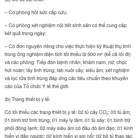
– Có phòng hồi sức cấp cứu;
– Có phòng xét nghiệm nội tiết sinh sản có thể cung cấp
kết quả trong ngày;
– Có đơn nguyên riêng cho việc thực hiện kỹ thuật thụ tinh
trong ống nghiệm diện tích tối thiểu là 500 m
(kể cả lối đi)
2
và các phòng: Tiếp đón bệnh nhân; khám nam, nữ; chọc
hút noãn; lấy tinh trùng; lab nuôi cấy; siêu âm; xét nghiệm
và lọc rửa tinh trùng đáp ứng các tiêu chuẩn theo khuyến
cáo của Tổ chức Y tế thế giới.
(b) Trang thiết bị y tế:
Có tối thiểu các trang thiết bị y tế: 02 tủ cấy CO
; 03 tủ ấm;
2
01 bình trữ tinh trùng; 01 máy ly tâm; 01 tủ sấy; 01 bình trữ
phôi đông lạnh; 02 máy siêu âm có đầu dò âm đạo; 01 kính
hiển vi đảo ngược; 02 kính hiển vi soi nổi; 02 bộ tủ thao tác.