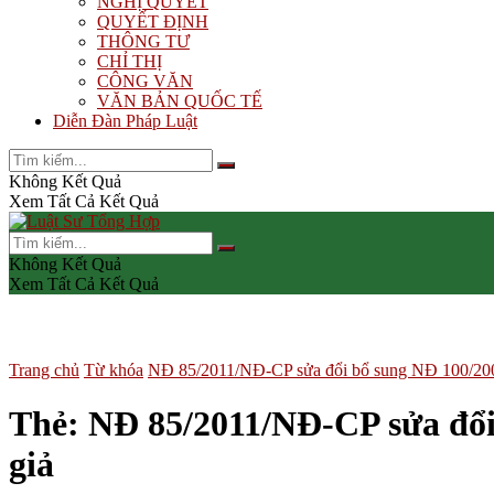
NGHỊ QUYẾT
QUYẾT ĐỊNH
THÔNG TƯ
CHỈ THỊ
CÔNG VĂN
VĂN BẢN QUỐC TẾ
Diễn Đàn Pháp Luật
Không Kết Quả
Xem Tất Cả Kết Quả
Không Kết Quả
Xem Tất Cả Kết Quả
Trang chủ
Từ khóa
NĐ 85/2011/NĐ-CP sửa đổi bổ sung NĐ 100/20
Thẻ:
NĐ 85/2011/NĐ-CP sửa đổ
giả