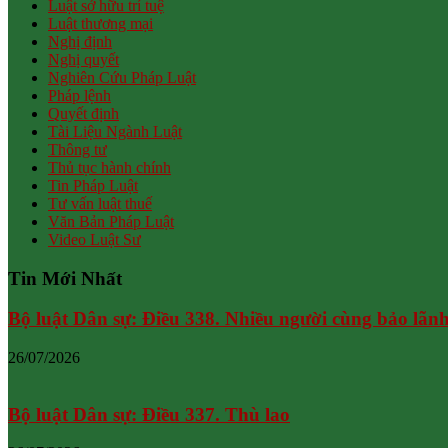
Luật sở hữu trí tuệ
Luật thương mại
Nghị định
Nghị quyết
Nghiên Cứu Pháp Luật
Pháp lệnh
Quyết định
Tài Liệu Ngành Luật
Thông tư
Thủ tục hành chính
Tin Pháp Luật
Tư vấn luật thuế
Văn Bản Pháp Luật
Video Luật Sư
Tin Mới Nhất
Bộ luật Dân sự: Điều 338. Nhiều người cùng bảo lãn
26/07/2026
Bộ luật Dân sự: Điều 337. Thù lao