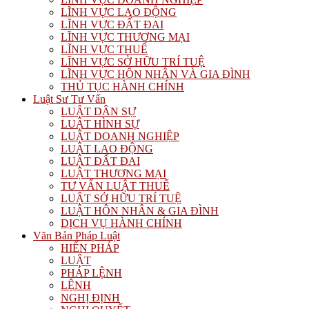
LĨNH VỰC LAO ĐỘNG
LĨNH VỰC ĐẤT ĐAI
LĨNH VỰC THƯƠNG MẠI
LĨNH VỰC THUẾ
LĨNH VỰC SỞ HỮU TRÍ TUỆ
LĨNH VỰC HÔN NHÂN VÀ GIA ĐÌNH
THỦ TỤC HÀNH CHÍNH
Luật Sư Tư Vấn
LUẬT DÂN SỰ
LUẬT HÌNH SỰ
LUẬT DOANH NGHIỆP
LUẬT LAO ĐỘNG
LUẬT ĐẤT ĐAI
LUẬT THƯƠNG MẠI
TƯ VẤN LUẬT THUẾ
LUẬT SỞ HỮU TRÍ TUỆ
LUẬT HÔN NHÂN & GIA ĐÌNH
DỊCH VỤ HÀNH CHÍNH
Văn Bản Pháp Luật
HIẾN PHÁP
LUẬT
PHÁP LỆNH
LỆNH
NGHỊ ĐỊNH