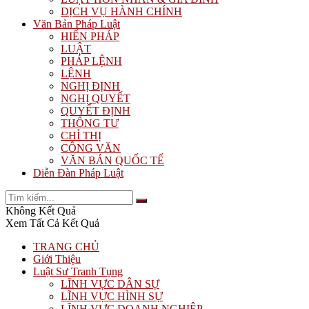
DỊCH VỤ HÀNH CHÍNH
Văn Bản Pháp Luật
HIẾN PHÁP
LUẬT
PHÁP LỆNH
LỆNH
NGHỊ ĐỊNH
NGHỊ QUYẾT
QUYẾT ĐỊNH
THÔNG TƯ
CHỈ THỊ
CÔNG VĂN
VĂN BẢN QUỐC TẾ
Diễn Đàn Pháp Luật
Không Kết Quả
Xem Tất Cả Kết Quả
TRANG CHỦ
Giới Thiệu
Luật Sư Tranh Tụng
LĨNH VỰC DÂN SỰ
LĨNH VỰC HÌNH SỰ
LĨNH VỰC DOANH NGHIỆP