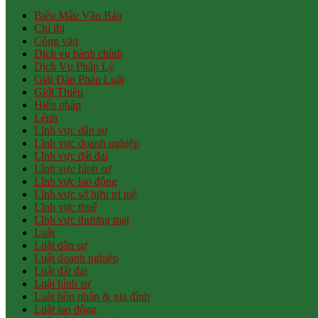
Biểu Mẫu Văn Bản
Chỉ thị
Công văn
Dịch vụ hành chính
Dịch Vụ Pháp Lý
Giải Đáp Pháp Luật
Giới Thiệu
Hiến pháp
Lệnh
Lĩnh vực dân sự
Lĩnh vực doanh nghiệp
Lĩnh vực đất đai
Lĩnh vực hình sự
Lĩnh vực lao động
Lĩnh vực sở hữu trí tuệ
Lĩnh vực thuế
Lĩnh vực thương mại
Luật
Luật dân sự
Luật doanh nghiệp
Luật đất đai
Luật hình sự
Luật hôn nhân & gia đình
Luật lao động