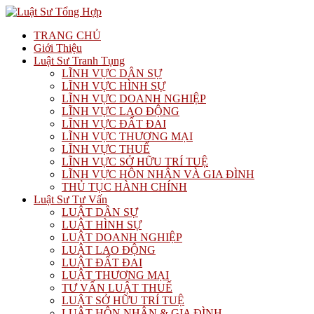
TRANG CHỦ
Giới Thiệu
Luật Sư Tranh Tụng
LĨNH VỰC DÂN SỰ
LĨNH VỰC HÌNH SỰ
LĨNH VỰC DOANH NGHIỆP
LĨNH VỰC LAO ĐỘNG
LĨNH VỰC ĐẤT ĐAI
LĨNH VỰC THƯƠNG MẠI
LĨNH VỰC THUẾ
LĨNH VỰC SỞ HỮU TRÍ TUỆ
LĨNH VỰC HÔN NHÂN VÀ GIA ĐÌNH
THỦ TỤC HÀNH CHÍNH
Luật Sư Tư Vấn
LUẬT DÂN SỰ
LUẬT HÌNH SỰ
LUẬT DOANH NGHIỆP
LUẬT LAO ĐỘNG
LUẬT ĐẤT ĐAI
LUẬT THƯƠNG MẠI
TƯ VẤN LUẬT THUẾ
LUẬT SỞ HỮU TRÍ TUỆ
LUẬT HÔN NHÂN & GIA ĐÌNH