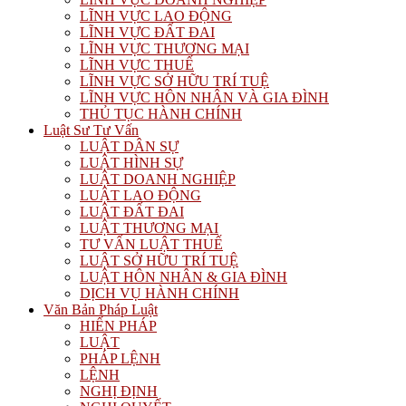
LĨNH VỰC LAO ĐỘNG
LĨNH VỰC ĐẤT ĐAI
LĨNH VỰC THƯƠNG MẠI
LĨNH VỰC THUẾ
LĨNH VỰC SỞ HỮU TRÍ TUỆ
LĨNH VỰC HÔN NHÂN VÀ GIA ĐÌNH
THỦ TỤC HÀNH CHÍNH
Luật Sư Tư Vấn
LUẬT DÂN SỰ
LUẬT HÌNH SỰ
LUẬT DOANH NGHIỆP
LUẬT LAO ĐỘNG
LUẬT ĐẤT ĐAI
LUẬT THƯƠNG MẠI
TƯ VẤN LUẬT THUẾ
LUẬT SỞ HỮU TRÍ TUỆ
LUẬT HÔN NHÂN & GIA ĐÌNH
DỊCH VỤ HÀNH CHÍNH
Văn Bản Pháp Luật
HIẾN PHÁP
LUẬT
PHÁP LỆNH
LỆNH
NGHỊ ĐỊNH