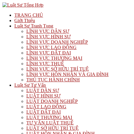
TRANG CHỦ
Giới Thiệu
Luật Sư Tranh Tụng
LĨNH VỰC DÂN SỰ
LĨNH VỰC HÌNH SỰ
LĨNH VỰC DOANH NGHIỆP
LĨNH VỰC LAO ĐỘNG
LĨNH VỰC ĐẤT ĐAI
LĨNH VỰC THƯƠNG MẠI
LĨNH VỰC THUẾ
LĨNH VỰC SỞ HỮU TRÍ TUỆ
LĨNH VỰC HÔN NHÂN VÀ GIA ĐÌNH
THỦ TỤC HÀNH CHÍNH
Luật Sư Tư Vấn
LUẬT DÂN SỰ
LUẬT HÌNH SỰ
LUẬT DOANH NGHIỆP
LUẬT LAO ĐỘNG
LUẬT ĐẤT ĐAI
LUẬT THƯƠNG MẠI
TƯ VẤN LUẬT THUẾ
LUẬT SỞ HỮU TRÍ TUỆ
LUẬT HÔN NHÂN & GIA ĐÌNH