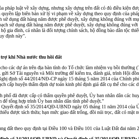
a pháp luật về xây dựng, nhưng xây dựng trên đất có đủ điều kiện đượ
quyền lập biên bản xử lý vi phạm về xây dựng theo quy định của pháp 
 sử dụng đất hàng năm được phê duyệt, xây dựng không đúng với mục 
ạch sử dụng đất hàng năm được phê duyệt, xây dựng không đúng với mụ
 hộ gia đình, cá nhân là đối tượng chính sách, hộ đồng bào dân tộc thi
uy định này”.
 trợ khi Nhà nước thu hồi đất
t cho các dự án trên địa bàn tỉnh do Tổ chức làm nhiệm vụ bồi thường (
i Sở Tài nguyên và Môi trường để kiểm tra, đánh giá, trình Hội đồng
 Nghị định số 44/2014/NĐ-CP ngày 15 tháng 5 năm 2014 của Chính phủ
ạch cấp huyện thẩm định dự toán kinh phí định giá đất cụ thể cho cá
h phố đã được cấp có thẩm quyền phê duyệt, Ủy ban nhân dân các huyện
 để tổng hợp trình Ủy ban nhân dân tỉnh phê duyệt.”
m Quyết định số 35/2014/QĐ-UBND ngày 05 tháng 11 năm 2014 của Ủy
i thiểu được tách thửa; hạn mức giao đất trống, đồi núi trọc, đất có mặ
ng đất theo quy định tại Điều 100 và Điều 101 của Luật Đất đai năm 
 định số 34/2014/QĐ-UBND và Quyết định số 35/2014/QĐ-UBND; 