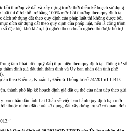
c bồi thường về đất và xây dựng trước thời điểm kế hoạch sử dụng
luật thì được hỗ trợ bằng 100% mức bồi thường theo quy định tại
đích sử dụng đất theo quy định của pháp luật thì không được bồi
c đích sử dụng đất theo quy định của pháp luật, nếu là công trình
ểu số đặc biệt khó khăn, hộ nghèo theo chuẩn nghèo thì được hỗ trợ
Trung tâm Phát triển quỹ đất) thực hiện theo quy định tại Thông tư số
 thẩm định giá đất tỉnh thẩm định và Ủy ban nhân dân tỉnh phê
).
c dự án theo Điểm a, Khoản 1, Điều 6 Thông tư số 74/2015/TT-BTC
, thành phố lập kế hoạch định giá đất cụ thể của năm tiếp theo gửi
 ban nhân dân tỉnh Lai Châu về việc ban hành quy định hạn mức
t nước thuộc nhóm đất chưa sử dụng, đất xây dựng trụ sở cơ quan, đơn
2013.”
bãi bỏ Quyết định số 30/2013/QĐ-UBND của Ủy ban nhân dân