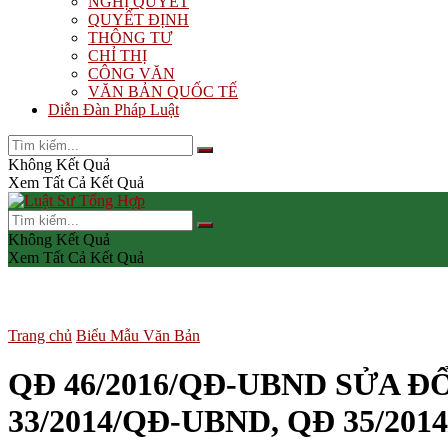
NGHỊ QUYẾT
QUYẾT ĐỊNH
THÔNG TƯ
CHỈ THỊ
CÔNG VĂN
VĂN BẢN QUỐC TẾ
Diễn Đàn Pháp Luật
Không Kết Quả
Xem Tất Cả Kết Quả
Không Kết Quả
Xem Tất Cả Kết Quả
Trang chủ
Biểu Mẫu Văn Bản
QĐ 46/2016/QĐ-UBND SỬA 
33/2014/QĐ-UBND, QĐ 35/20