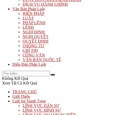
DỊCH VỤ HÀNH CHÍNH
Văn Bản Pháp Luật
HIẾN PHÁP
LUẬT
PHÁP LỆNH
LỆNH
NGHỊ ĐỊNH
NGHỊ QUYẾT
QUYẾT ĐỊNH
THÔNG TƯ
CHỈ THỊ
CÔNG VĂN
VĂN BẢN QUỐC TẾ
Diễn Đàn Pháp Luật
Không Kết Quả
Xem Tất Cả Kết Quả
TRANG CHỦ
Giới Thiệu
Luật Sư Tranh Tụng
LĨNH VỰC DÂN SỰ
LĨNH VỰC HÌNH SỰ
LĨNH VỰC DOANH NGHIỆP