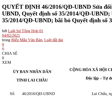
QUYẾT ĐỊNH 46/2016/QĐ-UBND Sửa đổi, bổ
UBND, Quyết định số 35/2014/QĐ-UBND; bã
35/2014/QĐ-UBND; bãi bỏ Quyết định số 
bởi
Luật Sư Tổng Hợp 01
04/02/2021
trong
Biểu Mẫu Văn Bản
,
Luật đất đai
0
0
CHIA SẺ
0
XEM
CỘNG HÒA XÃ HỘI C
ỦY BAN NHÂN DÂN
Độc lập – Tự d
TỈNH LAI CHÂU
Số: 46/2016/QĐ-UBND
Lai Châu, 