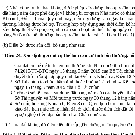
“c) Nhà, công trình khác không được phép xây dựng theo quy định củ
đất hàng năm được phê duyệt và không bị cơ quan Nhà nước có thẩm 
Khoản 1, Điều 11 của Quy định này; nếu xây dựng sau ngày kế hoạch
thường, không được hỗ trợ. Trường hợp xây dựng sau thời điểm kế ho
xây dựng thiết yếu phục vụ nhu cầu sinh hoạt tối thiểu hàng ngày của
bằng 50% mức bồi thường theo quy định tại Khoản 1, Điều 11 của Q
(b) Điều 24 được sửa đổi, bổ sung như sau:
“Điều 24. Xác định giá đất cụ thể làm căn cứ tính bồi thường, hỗ
Giá đất cụ thể để tính tiền bồi thường khi Nhà nước thu hồi đấ
74/2015/TT-BTC ngày 15 tháng 5 năm 2015 của Bộ Tài chính, gử
duyệt (trừ trường hợp quy định tại Điểm b, Khoản 2, Điều 18
Sở Tài chính tổ chức thẩm định hoặc Phòng Tài chính – Kế ho
ngày 15 tháng 5 năm 2015 của Bộ Tài chính.
Trên cơ sở kế hoạch sử dụng đất hàng năm của các huyện, thàn
Sở Tài nguyên và Môi trường trước ngày 30 tháng 12 hằng năm
Sửa đổi, bổ sung Khoản 6, Điều 8 của Quy định ban hành kè
giao đất, hạn mức công nhận đất ở; kích thước diện tích đất tố
vị sự nghiệp trên địa bàn tỉnh Lai Châu như sau:
“6. Thửa đất không đủ điều kiện để cấp giấy chứng nhận quyền sử dụ
Điều 2. Bãi bỏ các Điều
của Quy định ban hành kèm theo Quyết