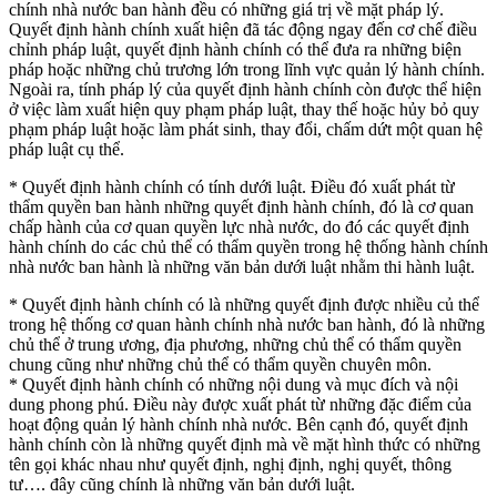
chính nhà nước ban hành đều có những giá trị về mặt pháp lý.
Quyết định hành chính xuất hiện đã tác động ngay đến cơ chế điều
chỉnh pháp luật, quyết định hành chính có thể đưa ra những biện
pháp hoặc những chủ trương lớn trong lĩnh vực quản lý hành chính.
Ngoài ra, tính pháp lý của quyết định hành chính còn được thể hiện
ở việc làm xuất hiện quy phạm pháp luật, thay thế hoặc hủy bỏ quy
phạm pháp luật hoặc làm phát sinh, thay đổi, chấm dứt một quan hệ
pháp luật cụ thể.
* Quyết định hành chính có tính dưới luật. Điều đó xuất phát từ
thẩm quyền ban hành những quyết định hành chính, đó là cơ quan
chấp hành của cơ quan quyền lực nhà nước, do đó các quyết định
hành chính do các chủ thể có thẩm quyền trong hệ thống hành chính
nhà nước ban hành là những văn bản dưới luật nhằm thi hành luật.
* Quyết định hành chính có là những quyết định được nhiều củ thể
trong hệ thống cơ quan hành chính nhà nước ban hành, đó là những
chủ thể ở trung ương, địa phương, những chủ thể có thẩm quyền
chung cũng như những chủ thể có thẩm quyền chuyên môn.
* Quyết định hành chính có những nội dung và mục đích và nội
dung phong phú. Điều này được xuất phát từ những đặc điểm của
hoạt động quản lý hành chính nhà nước. Bên cạnh đó, quyết định
hành chính còn là những quyết định mà về mặt hình thức có những
tên gọi khác nhau như quyết định, nghị định, nghị quyết, thông
tư…. đây cũng chính là những văn bản dưới luật.