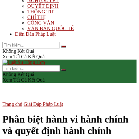
NGHỊ QUYẾT
QUYẾT ĐỊNH
THÔNG TƯ
CHỈ THỊ
CÔNG VĂN
VĂN BẢN QUỐC TẾ
Diễn Đàn Pháp Luật
Không Kết Quả
Xem Tất Cả Kết Quả
Không Kết Quả
Xem Tất Cả Kết Quả
Trang chủ
Giải Đáp Pháp Luật
Phân biệt hành vi hành chính
và quyết định hành chính