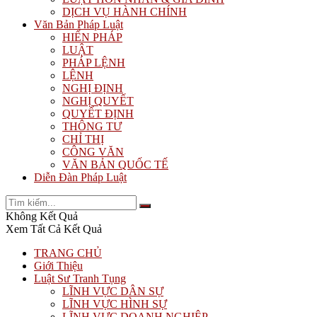
DỊCH VỤ HÀNH CHÍNH
Văn Bản Pháp Luật
HIẾN PHÁP
LUẬT
PHÁP LỆNH
LỆNH
NGHỊ ĐỊNH
NGHỊ QUYẾT
QUYẾT ĐỊNH
THÔNG TƯ
CHỈ THỊ
CÔNG VĂN
VĂN BẢN QUỐC TẾ
Diễn Đàn Pháp Luật
Không Kết Quả
Xem Tất Cả Kết Quả
TRANG CHỦ
Giới Thiệu
Luật Sư Tranh Tụng
LĨNH VỰC DÂN SỰ
LĨNH VỰC HÌNH SỰ
LĨNH VỰC DOANH NGHIỆP