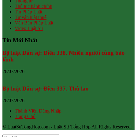
Thông tư
Thủ tục hành chính
Tin Pháp Luật
Tư vấn luật thuế
Văn Bản Pháp Luật
Video Luật Sư
Tin Mới Nhất
Bộ luật Dân sự: Điều 338. Nhiều người cùng bảo
lãnh
26/07/2026
Bộ luật Dân sự: Điều 337. Thù lao
26/07/2026
Thành Viên Đăng Nhập
Trang Chủ
© LuatSuTongHop.com - Luật Sư Tổng Hợp All Rights Reserved.