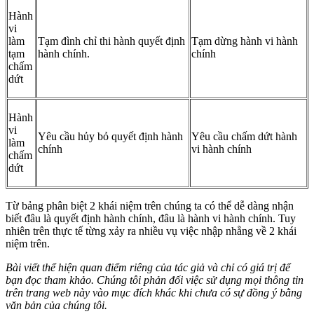
Hành
vi
làm
Tạm đình chỉ thi hành quyết định
Tạm dừng hành vi hành
tạm
hành chính.
chính
chấm
dứt
Hành
vi
Yêu cầu hủy bỏ quyết định hành
Yêu cầu chấm dứt hành
làm
chính
vi hành chính
chấm
dứt
Từ bảng phân biệt 2 khái niệm trên chúng ta có thể dễ dàng nhận
biết đâu là quyết định hành chính, đâu là hành vi hành chính. Tuy
nhiên trên thực tế từng xảy ra nhiều vụ việc nhập nhằng về 2 khái
niệm trên.
Bài viết thể hiện quan điểm riêng của tác giả và chỉ có giá trị để
bạn đọc tham khảo. Chúng tôi phản đối việc sử dụng mọi thông tin
trên trang web này vào mục đích khác khi chưa có sự đồng ý bằng
văn bản của chúng tôi.