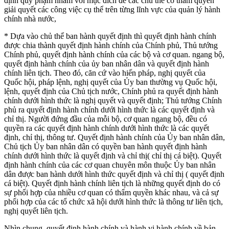
định quy phạm nhằm với mục đích để các chủ thể có thẩm quyền
giải quyết các công việc cụ thể trên từng lĩnh vực của quản lý hành
chính nhà nước,
* Dựa vào chủ thể ban hành quyết định thì quyết định hành chính
được chia thành quyết định hành chính của Chính phủ, Thủ tướng
Chính phủ, quyết định hành chính của các bộ và cơ quan. ngang bộ,
quyết định hành chính của ủy ban nhân dân và quyết định hành
chính liên tịch. Theo đó, căn cứ vào hiến pháp, nghị quyết của
Quốc hội, pháp lệnh, nghị quyết của Ủy ban thường vụ Quốc hội,
lệnh, quyết định của Chủ tịch nước, Chính phủ ra quyết định hành
chính dưới hình thức là nghị quyết và quyết định; Thủ tướng Chính
phủ ra quyết định hành chính dưới hình thức là các quyết định và
chỉ thị. Người đứng đầu của mỗi bộ, cơ quan ngang bộ, đều có
quyền ra các quyết định hành chính dưới hình thức là các quyết
định, chỉ thị, thông tư. Quyết định hành chính của Ủy ban nhân dân,
Chủ tịch Ủy ban nhân dân có quyền ban hành quyết định hành
chính dưới hình thức là quyết định và chỉ thị( chỉ thị cá biệt). Quyết
định hành chính của các cơ quan chuyên môn thuộc Ủy ban nhân
dân được ban hành dưới hình thức quyết định và chỉ thị ( quyết định
cá biệt). Quyết định hành chính liên tịch là những quyết định do có
sự phối hợp của nhiều cơ quan có thẩm quyền khác nhau, và cả sự
phối hợp của các tổ chức xã hội dưới hình thức là thông tư liên tịch,
nghị quyết liên tịch.
Nhìn chung, quyết định hành chính và hành vi hành chính về bản