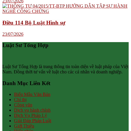
23/07/2026
Điều 114 Bộ Luật Hình sự
23/07/2026
Luật Sư Tổng Hợp
Luật Sư Tổng Hợp là trang thông tin toàn diện về luật pháp của Việt
Nam. Đồng thời tư vấn về luật cho các cá nhân và doanh nghiệp.
Danh Mục Liên Kết
Biểu Mẫu Văn Bản
Chỉ thị
Công văn
Dịch vụ hành chính
Dịch Vụ Pháp Lý
Giải Đáp Pháp Luật
Giới Thiệu