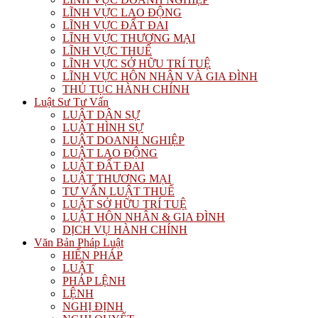
LĨNH VỰC LAO ĐỘNG
LĨNH VỰC ĐẤT ĐAI
LĨNH VỰC THƯƠNG MẠI
LĨNH VỰC THUẾ
LĨNH VỰC SỞ HỮU TRÍ TUỆ
LĨNH VỰC HÔN NHÂN VÀ GIA ĐÌNH
THỦ TỤC HÀNH CHÍNH
Luật Sư Tư Vấn
LUẬT DÂN SỰ
LUẬT HÌNH SỰ
LUẬT DOANH NGHIỆP
LUẬT LAO ĐỘNG
LUẬT ĐẤT ĐAI
LUẬT THƯƠNG MẠI
TƯ VẤN LUẬT THUẾ
LUẬT SỞ HỮU TRÍ TUỆ
LUẬT HÔN NHÂN & GIA ĐÌNH
DỊCH VỤ HÀNH CHÍNH
Văn Bản Pháp Luật
HIẾN PHÁP
LUẬT
PHÁP LỆNH
LỆNH
NGHỊ ĐỊNH