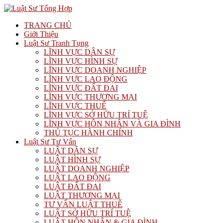
TRANG CHỦ
Giới Thiệu
Luật Sư Tranh Tụng
LĨNH VỰC DÂN SỰ
LĨNH VỰC HÌNH SỰ
LĨNH VỰC DOANH NGHIỆP
LĨNH VỰC LAO ĐỘNG
LĨNH VỰC ĐẤT ĐAI
LĨNH VỰC THƯƠNG MẠI
LĨNH VỰC THUẾ
LĨNH VỰC SỞ HỮU TRÍ TUỆ
LĨNH VỰC HÔN NHÂN VÀ GIA ĐÌNH
THỦ TỤC HÀNH CHÍNH
Luật Sư Tư Vấn
LUẬT DÂN SỰ
LUẬT HÌNH SỰ
LUẬT DOANH NGHIỆP
LUẬT LAO ĐỘNG
LUẬT ĐẤT ĐAI
LUẬT THƯƠNG MẠI
TƯ VẤN LUẬT THUẾ
LUẬT SỞ HỮU TRÍ TUỆ
LUẬT HÔN NHÂN & GIA ĐÌNH