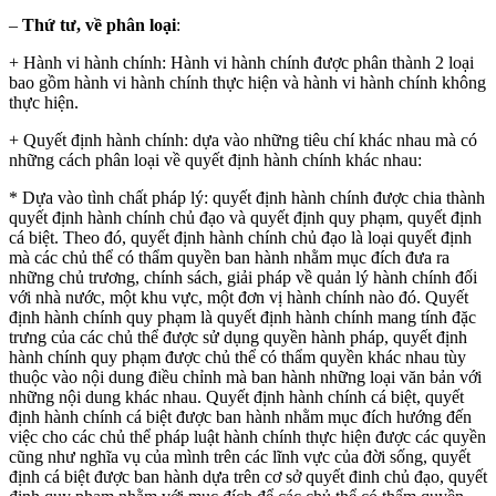
–
Thứ tư, về phân loại
:
+ Hành vi hành chính: Hành vi hành chính được phân thành 2 loại
bao gồm hành vi hành chính thực hiện và hành vi hành chính không
thực hiện.
+ Quyết định hành chính: dựa vào những tiêu chí khác nhau mà có
những cách phân loại về quyết định hành chính khác nhau:
* Dựa vào tình chất pháp lý: quyết định hành chính được chia thành
quyết định hành chính chủ đạo và quyết định quy phạm, quyết định
cá biệt. Theo đó, quyết định hành chính chủ đạo là loại quyết định
mà các chủ thể có thẩm quyền ban hành nhằm mục đích đưa ra
những chủ trương, chính sách, giải pháp về quản lý hành chính đối
với nhà nước, một khu vực, một đơn vị hành chính nào đó. Quyết
định hành chính quy phạm là quyết định hành chính mang tính đặc
trưng của các chủ thể được sử dụng quyền hành pháp, quyết định
hành chính quy phạm được chủ thể có thẩm quyền khác nhau tùy
thuộc vào nội dung điều chỉnh mà ban hành những loại văn bản với
những nội dung khác nhau. Quyết định hành chính cá biệt, quyết
định hành chính cá biệt được ban hành nhằm mục đích hướng đến
việc cho các chủ thể pháp luật hành chính thực hiện được các quyền
cũng như nghĩa vụ của mình trên các lĩnh vực của đời sống, quyết
định cá biệt được ban hành dựa trên cơ sở quyết đinh chủ đạo, quyết