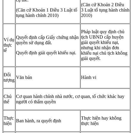
(Căn cứ Khoản 2 Điều
(Căn cứ Khoản 1 Điều 3 Luật tố
3 Luật tố tụng hành chính
tụng hành chính 2010)
2010)
Pháp luật quy định chủ
tịch UBND cấp huyện
Quyết định cấp Giấy chứng nhận
Ví dụ
giải quyết khiếu nại,
quyền sử dụng đất.
thực
nhưng khi nhận đơn
tế
Quyết định giải quyết khiếu nại.
khiếu nại chủ tịch không
giải quyết.
Đối
Văn bản
Hành vi
tượng
Chủ
Cơ quan hành chính nhà nước, cơ quan, tổ chức khác hay
thể
người có thẩm quyền
Thực
Thực hiện hay không
Ban hành, ra quyết định
hiện
thực hiện