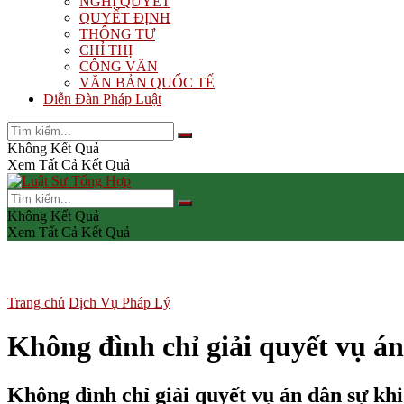
NGHỊ QUYẾT
QUYẾT ĐỊNH
THÔNG TƯ
CHỈ THỊ
CÔNG VĂN
VĂN BẢN QUỐC TẾ
Diễn Đàn Pháp Luật
Không Kết Quả
Xem Tất Cả Kết Quả
Không Kết Quả
Xem Tất Cả Kết Quả
Trang chủ
Dịch Vụ Pháp Lý
Không đình chỉ giải quyết vụ á
Không đình chỉ giải quyết vụ án dân sự kh