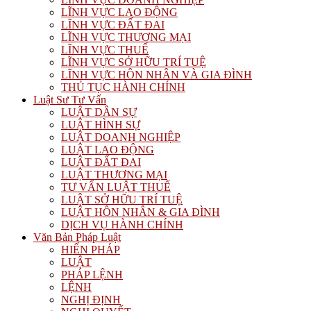
LĨNH VỰC LAO ĐỘNG
LĨNH VỰC ĐẤT ĐAI
LĨNH VỰC THƯƠNG MẠI
LĨNH VỰC THUẾ
LĨNH VỰC SỞ HỮU TRÍ TUỆ
LĨNH VỰC HÔN NHÂN VÀ GIA ĐÌNH
THỦ TỤC HÀNH CHÍNH
Luật Sư Tư Vấn
LUẬT DÂN SỰ
LUẬT HÌNH SỰ
LUẬT DOANH NGHIỆP
LUẬT LAO ĐỘNG
LUẬT ĐẤT ĐAI
LUẬT THƯƠNG MẠI
TƯ VẤN LUẬT THUẾ
LUẬT SỞ HỮU TRÍ TUỆ
LUẬT HÔN NHÂN & GIA ĐÌNH
DỊCH VỤ HÀNH CHÍNH
Văn Bản Pháp Luật
HIẾN PHÁP
LUẬT
PHÁP LỆNH
LỆNH
NGHỊ ĐỊNH