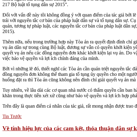
217 Bộ luật tố tụng dân sự 2015”.
Đối với vấn đề này tôi không đồng ý với quan điểm của tác giả bởi l
trái với nguyên tắc cơ bản của pháp luật dân sự và tố tụng dân sự. Cụ
quán, tương tự pháp luật, các nguyên tắc cơ bản của pháp luật dân 
2015).
Thêm nữa, nếu trong trường hợp này Tòa án ra quyết định đình chỉ g
vụ án dân sự trong cùng Bộ luật, đương sự vẫn có quyền khởi kiện yêu 
quyết vụ án nếu các đồng nguyên đơn khác khởi kiện lại vụ án. Do vậy
việc bảo vệ quyền và lợi ích chính đáng của mình.
Bởi vì những lẽ đó, thiết nghĩ các Tòa án cần quán triệt nguyên tắc 
đồng nguyên đơn không thể tham gia tố tụng ủy quyền cho một người
huống đặt ra thì Tòa án cũng không nên đình chỉ giải quyết vụ án mà v
Tuy nhiên, về lâu dài các cơ quan nhà nước có thẩm quyền cần ban 
khăn trong thực tiễn xét xử cũng như bảo vệ quyền và lợi ích hợp ph
Trên đây là quan điểm cá nhân của tác giả, rất mong nhận được trao 
Tin Trước
Về tính hiệu lực của các cam kết, thỏa thuận dân sự 