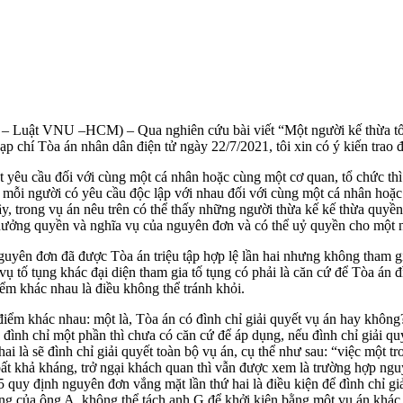
ật VNU –HCM) – Qua nghiên cứu bài viết “Một người kế thừa tố tụ
p chí Tòa án nhân dân điện tử ngày 22/7/2021, tôi xin có ý kiến trao đ
t yêu cầu đối với cùng một cá nhân hoặc cùng một cơ quan, tổ chức t
 mỗi người có yêu cầu độc lập với nhau đối với cùng một cá nhân hoặ
 trong vụ án nêu trên có thể thấy những người thừa kế kế thừa quyền 
ưởng quyền và nghĩa vụ của nguyên đơn và có thể uỷ quyền cho một ng
guyên đơn đã được Tòa án triệu tập hợp lệ lần hai nhưng không tham gi
tố tụng khác đại diện tham gia tố tụng có phải là căn cứ để Tòa án đì
iểm khác nhau là điều không thể tránh khỏi.
điểm khác nhau: một là, Tòa án có đình chỉ giải quyết vụ án hay không?;
 đình chỉ một phần thì chưa có căn cứ để áp dụng, nếu đình chỉ giải q
ai là sẽ đình chỉ giải quyết toàn bộ vụ án, cụ thể như sau: “việc một 
ất khả kháng, trở ngại khách quan thì vẫn được xem là trường hợp nguy
5 quy định nguyên đơn vắng mặt lần thứ hai là điều kiện để đình chỉ g
ụng của ông A, không thể tách anh G để khởi kiện bằng một vụ án khác