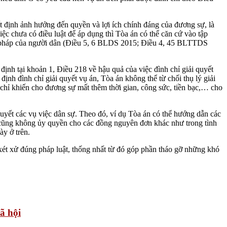
ết định ảnh hưởng đến quyền và lợi ích chính đáng của đương sự, là
iệc chưa có điều luật để áp dụng thì Tòa án có thể căn cứ vào tập
hợp pháp của người dân (Điều 5, 6 BLDS 2015; Điều 4, 45 BLTTDS
ịnh tại khoản 1, Điều 218 về hậu quả của việc đình chỉ giải quyết
ịnh đình chỉ giải quyết vụ án, Tòa án không thể từ chối thụ lý giải
n chỉ khiến cho đương sự mất thêm thời gian, công sức, tiền bạc,… cho
 quyết các vụ việc dân sự. Theo đó, ví dụ Tòa án có thể hướng dẫn các
 cũng không ủy quyền cho các đồng nguyên đơn khác như trong tình
ày ở trên.
ét xử đúng pháp luật, thống nhất từ đó góp phần tháo gỡ những khó
ã hội