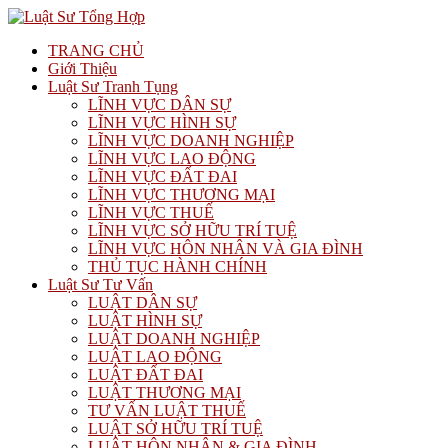
TRANG CHỦ
Giới Thiệu
Luật Sư Tranh Tụng
LĨNH VỰC DÂN SỰ
LĨNH VỰC HÌNH SỰ
LĨNH VỰC DOANH NGHIỆP
LĨNH VỰC LAO ĐỘNG
LĨNH VỰC ĐẤT ĐAI
LĨNH VỰC THƯƠNG MẠI
LĨNH VỰC THUẾ
LĨNH VỰC SỞ HỮU TRÍ TUỆ
LĨNH VỰC HÔN NHÂN VÀ GIA ĐÌNH
THỦ TỤC HÀNH CHÍNH
Luật Sư Tư Vấn
LUẬT DÂN SỰ
LUẬT HÌNH SỰ
LUẬT DOANH NGHIỆP
LUẬT LAO ĐỘNG
LUẬT ĐẤT ĐAI
LUẬT THƯƠNG MẠI
TƯ VẤN LUẬT THUẾ
LUẬT SỞ HỮU TRÍ TUỆ
LUẬT HÔN NHÂN & GIA ĐÌNH