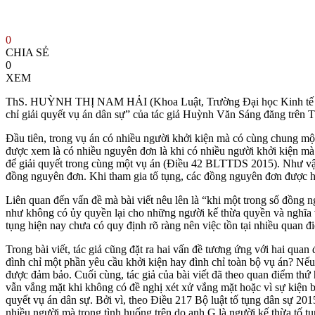
0
CHIA SẺ
0
XEM
ThS. HUỲNH THỊ NAM HẢI (Khoa Luật, Trường Đại học Kinh tế – Lu
chỉ giải quyết vụ án dân sự” của tác giả Huỳnh Văn Sáng đăng trên Tạ
Đầu tiên, trong vụ án có nhiều người khởi kiện mà có cùng chung mộ
được xem là có nhiều nguyên đơn là khi có nhiều người khởi kiện mà
để giải quyết trong cùng một vụ án (Điều 42 BLTTDS 2015). Như vậy,
đồng nguyên đơn. Khi tham gia tố tụng, các đồng nguyên đơn được h
Liên quan đến vấn đề mà bài viết nêu lên là “khi một trong số đồng n
như không có ủy quyền lại cho những người kế thừa quyền và nghĩa vụ 
tụng hiện nay chưa có quy định rõ ràng nên việc tồn tại nhiều quan đ
Trong bài viết, tác giả cũng đặt ra hai vấn đề tương ứng với hai quan 
đình chỉ một phần yêu cầu khởi kiện hay đình chỉ toàn bộ vụ án? Nếu
được đảm bảo. Cuối cùng, tác giả của bài viết đã theo quan điểm thứ h
vẫn vắng mặt khi không có đề nghị xét xử vắng mặt hoặc vì sự kiện b
quyết vụ án dân sự. Bởi vì, theo Điều 217 Bộ luật tố tụng dân sự 201
nhiều người mà trong tình huống trên do anh G là người kế thừa tố t