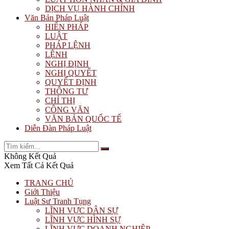
DỊCH VỤ HÀNH CHÍNH
Văn Bản Pháp Luật
HIẾN PHÁP
LUẬT
PHÁP LỆNH
LỆNH
NGHỊ ĐỊNH
NGHỊ QUYẾT
QUYẾT ĐỊNH
THÔNG TƯ
CHỈ THỊ
CÔNG VĂN
VĂN BẢN QUỐC TẾ
Diễn Đàn Pháp Luật
Không Kết Quả
Xem Tất Cả Kết Quả
TRANG CHỦ
Giới Thiệu
Luật Sư Tranh Tụng
LĨNH VỰC DÂN SỰ
LĨNH VỰC HÌNH SỰ
LĨNH VỰC DOANH NGHIỆP