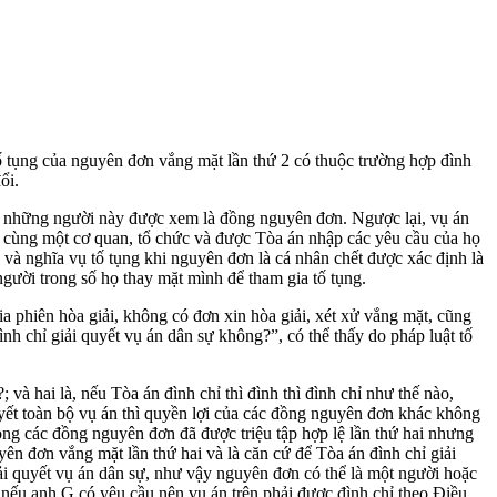
ng của nguyên đơn vắng mặt lần thứ 2 có thuộc trường hợp đình
ổi.
hì những người này được xem là đồng nguyên đơn. Ngược lại, vụ án
c cùng một cơ quan, tổ chức và được Tòa án nhập các yêu cầu của họ
và nghĩa vụ tố tụng khi nguyên đơn là cá nhân chết được xác định là
ười trong số họ thay mặt mình để tham gia tố tụng.
a phiên hòa giải, không có đơn xin hòa giải, xét xử vắng mặt, cũng
nh chỉ giải quyết vụ án dân sự không?”, có thể thấy do pháp luật tố
 và hai là, nếu Tòa án đình chỉ thì đình thì đình chỉ như thế nào,
uyết toàn bộ vụ án thì quyền lợi của các đồng nguyên đơn khác không
trong các đồng nguyên đơn đã được triệu tập hợp lệ lần thứ hai nhưng
ên đơn vắng mặt lần thứ hai và là căn cứ để Tòa án đình chỉ giải
iải quyết vụ án dân sự, như vậy nguyên đơn có thể là một người hoặc
 nếu anh G có yêu cầu nên vụ án trên phải được đình chỉ theo Điều