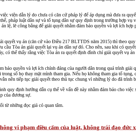
ẽ việc viện dẫn lý do chưa có căn cứ pháp lý để áp dụng mà đưa ra quy
 thể, pháp luật dân sự và tố tụng dân sự quy định trong trường hợp vụ v
sự, án lệ, lẽ công bằng để giải quyết nhằm đảm bảo quyền và lợi ích 
iải quyết vụ án (căn cứ vào Điều 217 BLTTDS năm 2015) thì theo quy đ
cầu Tòa án giải quyết lại vụ án dân sự đó. Cho nên, sau khi có quyết đ
, có thể thấy rằng việc Tòa án ra quyết định đình chỉ giải quyết vụ á
đảm bảo quyền và lợi ích chính đáng của người dân trong quá trình giải
 trong số họ thay mặt mình tham gia. Nếu họ không tham gia tố tụng,
ẫn nên tiếp tục giải quyết theo thủ tục chung vì những lý do đã trình b
hành quy định hướng dẫn cụ thể về vấn đề này nhằm đảm bảo cho việc x
áp của đương sự.
đổi từ những đọc giả có quan tâm.
không vi phạm điều cấm của luật, không trái đạo đức x