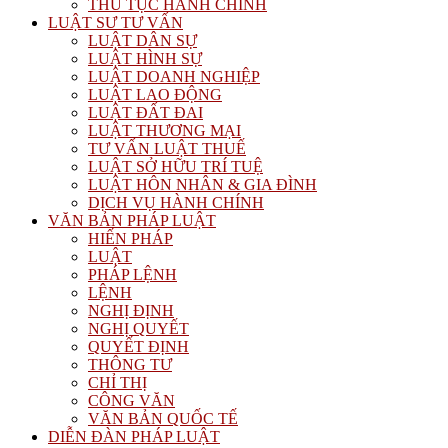
THỦ TỤC HÀNH CHÍNH
LUẬT SƯ TƯ VẤN
LUẬT DÂN SỰ
LUẬT HÌNH SỰ
LUẬT DOANH NGHIỆP
LUẬT LAO ĐỘNG
LUẬT ĐẤT ĐAI
LUẬT THƯƠNG MẠI
TƯ VẤN LUẬT THUẾ
LUẬT SỞ HỮU TRÍ TUỆ
LUẬT HÔN NHÂN & GIA ĐÌNH
DỊCH VỤ HÀNH CHÍNH
VĂN BẢN PHÁP LUẬT
HIẾN PHÁP
LUẬT
PHÁP LỆNH
LỆNH
NGHỊ ĐỊNH
NGHỊ QUYẾT
QUYẾT ĐỊNH
THÔNG TƯ
CHỈ THỊ
CÔNG VĂN
VĂN BẢN QUỐC TẾ
DIỄN ĐÀN PHÁP LUẬT