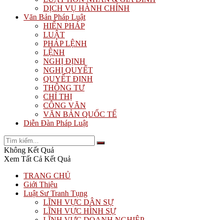
DỊCH VỤ HÀNH CHÍNH
Văn Bản Pháp Luật
HIẾN PHÁP
LUẬT
PHÁP LỆNH
LỆNH
NGHỊ ĐỊNH
NGHỊ QUYẾT
QUYẾT ĐỊNH
THÔNG TƯ
CHỈ THỊ
CÔNG VĂN
VĂN BẢN QUỐC TẾ
Diễn Đàn Pháp Luật
Không Kết Quả
Xem Tất Cả Kết Quả
TRANG CHỦ
Giới Thiệu
Luật Sư Tranh Tụng
LĨNH VỰC DÂN SỰ
LĨNH VỰC HÌNH SỰ
LĨNH VỰC DOANH NGHIỆP