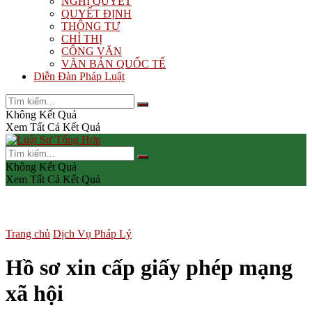
NGHỊ QUYẾT
QUYẾT ĐỊNH
THÔNG TƯ
CHỈ THỊ
CÔNG VĂN
VĂN BẢN QUỐC TẾ
Diễn Đàn Pháp Luật
Không Kết Quả
Xem Tất Cả Kết Quả
Không Kết Quả
Xem Tất Cả Kết Quả
Trang chủ
Dịch Vụ Pháp Lý
Hồ sơ xin cấp giấy phép mạng
xã hội