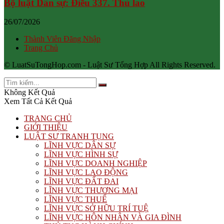
Bộ luật Dân sự: Điều 337. Thù lao
26/07/2026
Thành Viên Đăng Nhập
Trang Chủ
© LuatSuTongHop.com - Luật Sư Tổng Hợp All Rights Reserved.
Không Kết Quả
Xem Tất Cả Kết Quả
TRANG CHỦ
GIỚI THIỆU
LUẬT SƯ TRANH TỤNG
LĨNH VỰC DÂN SỰ
LĨNH VỰC HÌNH SỰ
LĨNH VỰC DOANH NGHIỆP
LĨNH VỰC LAO ĐỘNG
LĨNH VỰC ĐẤT ĐAI
LĨNH VỰC THƯƠNG MẠI
LĨNH VỰC THUẾ
LĨNH VỰC SỞ HỮU TRÍ TUỆ
LĨNH VỰC HÔN NHÂN VÀ GIA ĐÌNH