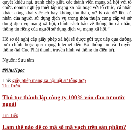
quyết khiếu nại, tranh chấp giữa các thành viên mạng xã hội với tổ
chức, doanh nghiệp thiết lập mạng xã hội hoặc với tổ chức, cá nhân
khác; công khai việc có hay không thu thập, xử lý các dữ liệu cá
nhân của người sử dụng dịch vụ trong thỏa thuận cung cấp và sử
dụng dịch vụ mạng xã hội; chính sách bảo vệ thông tin cá nhân,
thông tin riêng của người sử dụng dịch vụ mạng xã hội.”
Hồ sơ đề nghị cấp giấy phép xã hội sẽ được gửi trực tiếp qua đường
bưu chính hoặc qua mạng Internet đến Bộ thông tin và Truyền
thông (tại Cục Phát thanh, truyền hình và thông tin điện tử).
Nguồn: Sưu tầm
#NhưNgọc
Thẻ:
giấy phép mạng xã hội
luật sư tổng hợp
Tin Trước
Thủ tục thành lập công ty 100% vốn đầu tư nước
ngoài
Tin Tiếp
Làm thế nào để có mã số mã vạch trên sản phẩm?