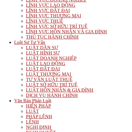
LĨNH VỰC LAO ĐỘNG
LĨNH VỰC ĐẤT ĐAI
LĨNH VỰC THƯƠNG MẠI
LĨNH VỰC THUẾ
LĨNH VỰC SỞ HỮU TRÍ TUỆ
LĨNH VỰC HÔN NHÂN VÀ GIA ĐÌNH
THỦ TỤC HÀNH CHÍNH
Luật Sư Tư Vấn
LUẬT DÂN SỰ
LUẬT HÌNH SỰ
LUẬT DOANH NGHIỆP
LUẬT LAO ĐỘNG
LUẬT ĐẤT ĐAI
LUẬT THƯƠNG MẠI
TƯ VẤN LUẬT THUẾ
LUẬT SỞ HỮU TRÍ TUỆ
LUẬT HÔN NHÂN & GIA ĐÌNH
DỊCH VỤ HÀNH CHÍNH
Văn Bản Pháp Luật
HIẾN PHÁP
LUẬT
PHÁP LỆNH
LỆNH
NGHỊ ĐỊNH