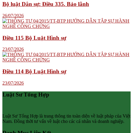
Bộ luật Dân sự: Điều 335. Bảo lãnh
26/07/2026
Điều 115 Bộ Luật Hình sự
23/07/2026
Điều 114 Bộ Luật Hình sự
23/07/2026
Luật Sư Tổng Hợp
Luật Sư Tổng Hợp là trang thông tin toàn diện về luật pháp của Việt
Nam. Đồng thời tư vấn về luật cho các cá nhân và doanh nghiệp.
Danh Mục Liên Kết