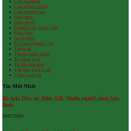
Luật lao động
Luật sở hữu trí tuệ
Luật thương mại
Nghị định
Nghị quyết
Nghiên Cứu Pháp Luật
Pháp lệnh
Quyết định
Tài Liệu Ngành Luật
Thông tư
Thủ tục hành chính
Tin Pháp Luật
Tư vấn luật thuế
Văn Bản Pháp Luật
Video Luật Sư
Tin Mới Nhất
Bộ luật Dân sự: Điều 338. Nhiều người cùng bảo
lãnh
26/07/2026