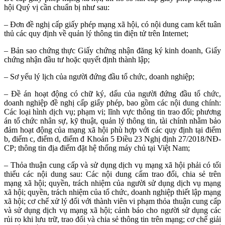
hội Quý vị cần chuẩn bị như sau:
– Đơn đề nghị cấp giấy phép mạng xã hội, có nội dung cam kết tuân
thủ các quy định về quản lý thông tin điện tử trên Internet;
– Bản sao chứng thực Giấy chứng nhận đăng ký kinh doanh, Giấy
chứng nhận đầu tư hoặc quyết định thành lập;
– Sơ yếu lý lịch của người đứng đầu tổ chức, doanh nghiệp;
– Đề án hoạt động có chữ ký, dấu của người đứng đầu tổ chức,
doanh nghiệp đề nghị cấp giấy phép, bao gồm các nội dung chính:
Các loại hình dịch vụ; phạm vi; lĩnh vực thông tin trao đổi; phương
án tổ chức nhân sự, kỹ thuật, quản lý thông tin, tài chính nhằm bảo
đảm hoạt động của mạng xã hội phù hợp với các quy định tại điểm
b, điểm c, điểm d, điểm đ Khoản 5 Điều 23 Nghị định 27/2018/NĐ-
CP; thông tin địa điểm đặt hệ thống máy chủ tại Việt Nam;
– Thỏa thuận cung cấp và sử dụng dịch vụ mạng xã hội phải có tối
thiểu các nội dung sau: Các nội dung cấm trao đổi, chia sẻ trên
mạng xã hội; quyền, trách nhiệm của người sử dụng dịch vụ mạng
xã hội; quyền, trách nhiệm của tổ chức, doanh nghiệp thiết lập mạng
xã hội; cơ chế xử lý đối với thành viên vi phạm thỏa thuận cung cấp
và sử dụng dịch vụ mạng xã hội; cảnh báo cho người sử dụng các
rủi ro khi lưu trữ, trao đổi và chia sẻ thông tin trên mạng; cơ chế giải