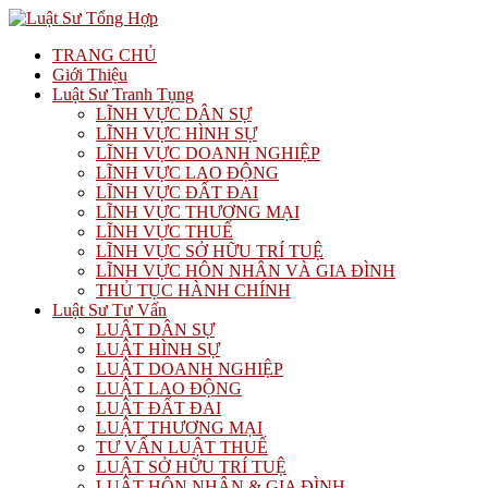
TRANG CHỦ
Giới Thiệu
Luật Sư Tranh Tụng
LĨNH VỰC DÂN SỰ
LĨNH VỰC HÌNH SỰ
LĨNH VỰC DOANH NGHIỆP
LĨNH VỰC LAO ĐỘNG
LĨNH VỰC ĐẤT ĐAI
LĨNH VỰC THƯƠNG MẠI
LĨNH VỰC THUẾ
LĨNH VỰC SỞ HỮU TRÍ TUỆ
LĨNH VỰC HÔN NHÂN VÀ GIA ĐÌNH
THỦ TỤC HÀNH CHÍNH
Luật Sư Tư Vấn
LUẬT DÂN SỰ
LUẬT HÌNH SỰ
LUẬT DOANH NGHIỆP
LUẬT LAO ĐỘNG
LUẬT ĐẤT ĐAI
LUẬT THƯƠNG MẠI
TƯ VẤN LUẬT THUẾ
LUẬT SỞ HỮU TRÍ TUỆ
LUẬT HÔN NHÂN & GIA ĐÌNH