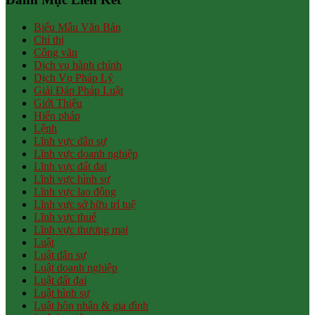
Biểu Mẫu Văn Bản
Chỉ thị
Công văn
Dịch vụ hành chính
Dịch Vụ Pháp Lý
Giải Đáp Pháp Luật
Giới Thiệu
Hiến pháp
Lệnh
Lĩnh vực dân sự
Lĩnh vực doanh nghiệp
Lĩnh vực đất đai
Lĩnh vực hình sự
Lĩnh vực lao động
Lĩnh vực sở hữu trí tuệ
Lĩnh vực thuế
Lĩnh vực thương mại
Luật
Luật dân sự
Luật doanh nghiệp
Luật đất đai
Luật hình sự
Luật hôn nhân & gia đình