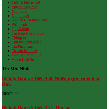
Luật sở hữu trí tuệ
Luật thương mại
Nghị định
Nghị quyết
Nghiên Cứu Pháp Luật
Pháp lệnh
Quyết định
Tài Liệu Ngành Luật
Thông tư
Thủ tục hành chính
Tin Pháp Luật
Tư vấn luật thuế
Văn Bản Pháp Luật
Video Luật Sư
Tin Mới Nhất
Bộ luật Dân sự: Điều 338. Nhiều người cùng bảo
lãnh
26/07/2026
Bộ luật Dân sự: Điều 337. Thù lao