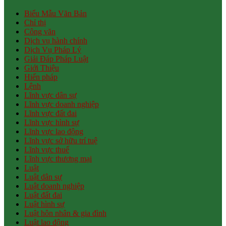
Biểu Mẫu Văn Bản
Chỉ thị
Công văn
Dịch vụ hành chính
Dịch Vụ Pháp Lý
Giải Đáp Pháp Luật
Giới Thiệu
Hiến pháp
Lệnh
Lĩnh vực dân sự
Lĩnh vực doanh nghiệp
Lĩnh vực đất đai
Lĩnh vực hình sự
Lĩnh vực lao động
Lĩnh vực sở hữu trí tuệ
Lĩnh vực thuế
Lĩnh vực thương mại
Luật
Luật dân sự
Luật doanh nghiệp
Luật đất đai
Luật hình sự
Luật hôn nhân & gia đình
Luật lao động