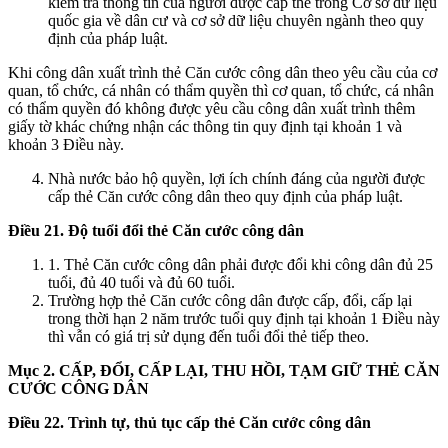
kiểm tra thông tin của người được cấp thẻ trong Cơ sở dữ liệu
quốc gia về dân cư và cơ sở dữ liệu chuyên ngành theo quy
định của pháp luật.
Khi công dân xuất trình thẻ Căn cước công dân theo yêu cầu của cơ
quan, tổ chức, cá nhân có thẩm quyền thì cơ quan, tổ chức, cá nhân
có thẩm quyền đó không được yêu cầu công dân xuất trình thêm
giấy tờ khác chứng nhận các thông tin quy định tại khoản 1 và
khoản 3 Điều này.
Nhà nước bảo hộ quyền, lợi ích chính đáng của người được
cấp thẻ Căn cước công dân theo quy định của pháp luật.
Điều 21. Độ tuổi đổi thẻ Căn cước công dân
1. Thẻ Căn cước công dân phải được đổi khi công dân đủ 25
tuổi, đủ 40 tuổi và đủ 60 tuổi.
Trường hợp thẻ Căn cước công dân được cấp, đổi, cấp lại
trong thời hạn 2 năm trước tuổi quy định tại khoản 1 Điều này
thì vẫn có giá trị sử dụng đến tuổi đổi thẻ tiếp theo.
Mục 2. CẤP, ĐỔI, CẤP LẠI, THU HỒI, TẠM GIỮ THẺ CĂN
CƯỚC CÔNG DÂN
Điều 22. Trình tự, thủ tục cấp thẻ Căn cước công dân