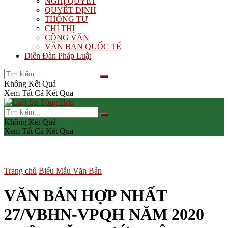
NGHỊ QUYẾT
QUYẾT ĐỊNH
THÔNG TƯ
CHỈ THỊ
CÔNG VĂN
VĂN BẢN QUỐC TẾ
Diễn Đàn Pháp Luật
Không Kết Quả
Xem Tất Cả Kết Quả
Không Kết Quả
Xem Tất Cả Kết Quả
Trang chủ
Biểu Mẫu Văn Bản
VĂN BẢN HỢP NHẤT
27/VBHN-VPQH NĂM 2020