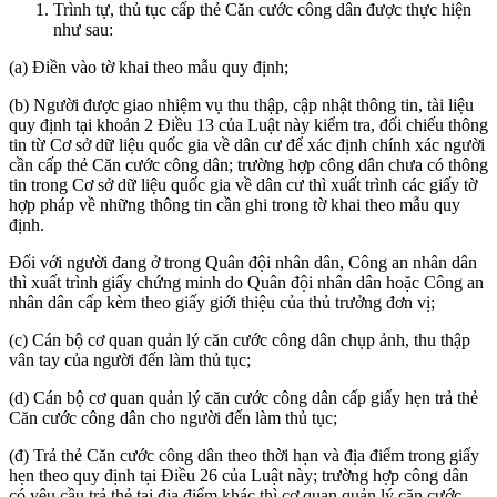
Trình tự, thủ tục cấp thẻ Căn cước công dân được thực hiện
như sau:
(a) Điền vào tờ khai theo mẫu quy định;
(b) Người được giao nhiệm vụ thu thập, cập nhật thông tin, tài liệu
quy định tại khoản 2 Điều 13 của Luật này kiểm tra, đối chiếu thông
tin từ Cơ sở dữ liệu quốc gia về dân cư để xác định chính xác người
cần cấp thẻ Căn cước công dân; trường hợp công dân chưa có thông
tin trong Cơ sở dữ liệu quốc gia về dân cư thì xuất trình các giấy tờ
hợp pháp về những thông tin cần ghi trong tờ khai theo mẫu quy
định.
Đối với người đang ở trong Quân đội nhân dân, Công an nhân dân
thì xuất trình giấy chứng minh do Quân đội nhân dân hoặc Công an
nhân dân cấp kèm theo giấy giới thiệu của thủ trưởng đơn vị;
(c) Cán bộ cơ quan quản lý căn cước công dân chụp ảnh, thu thập
vân tay của người đến làm thủ tục;
(d) Cán bộ cơ quan quản lý căn cước công dân cấp giấy hẹn trả thẻ
Căn cước công dân cho người đến làm thủ tục;
(đ) Trả thẻ Căn cước công dân theo thời hạn và địa điểm trong giấy
hẹn theo quy định tại Điều 26 của Luật này; trường hợp công dân
có yêu cầu trả thẻ tại địa điểm khác thì cơ quan quản lý căn cước