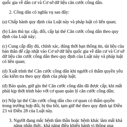
quốc gia về dân cư và Cơ sở dữ liệu căn cước công dân.
Công dân có nghĩa vụ sau đây:
(a) Chấp hành quy định của Luật này và pháp luật có liên quan;
(b) Làm thủ tục cấp, đổi, cấp lại thẻ Căn cước công dân theo quy
định của Luật này;
(c) Cung cấp đầy đủ, chính xác, đúng thời hạn thông tin, tài liệu của
bản thân để cập nhật vào Cơ sở dữ liệu quốc gia về dân cư và Cơ sở
dữ liệu căn cước công dân theo quy định của Luật này và pháp luật
có liên quan;
(d) Xuất trình thẻ Căn cước công dân khi người có thẩm quyền yêu
cầu kiểm tra theo quy định của pháp luật;
(đ) Bảo quản, giữ gìn thẻ Căn cước công dân đã được cấp; khi mất
phải kịp thời trình báo với cơ quan quản lý căn cước công dân;
(e) Nộp lại thẻ Căn cước công dân cho cơ quan có thẩm quyền
trong trường hợp đổi, bị thu hồi, tạm giữ thẻ theo quy định tại Điều
23 và Điều 28 của Luật này.
Người đang mắc bệnh tâm thần hoặc bệnh khác làm mất khả
năng nhận thức, khả năng điều khiển hành vi thông qua