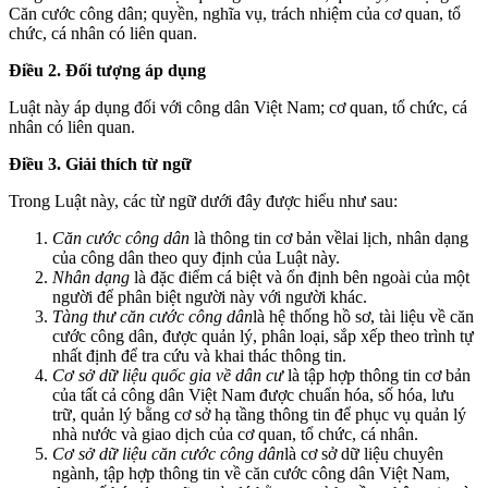
Căn cước công dân; quyền, nghĩa vụ, trách nhiệm của cơ quan, tổ
chức, cá nhân có liên quan.
Điều 2. Đối tượng áp dụng
Luật này áp dụng đối với công dân Việt Nam; cơ quan, tổ chức, cá
nhân có liên quan.
Điều 3. Giải thích từ ngữ
Trong Luật này, các từ ngữ dưới đây được hiểu như sau:
Căn cước công dân
là thông tin cơ bản vềlai lịch, nhân dạng
của công dân
theo quy định của Luật này.
Nhân dạng
là đặc điểm cá biệt và ổn định bên ngoài của một
người để phân biệt người này với người khác.
Tàng thư căn cước công dân
là hệ thống hồ sơ, tài liệu về căn
cước công dân, được quản lý, phân loại, sắp xếp theo trình tự
nhất định để tra cứu và khai thác thông tin.
Cơ sở dữ liệu quốc gia về dân cư
là tập hợp thông tin cơ bản
của tất cả công dân Việt Nam được chuẩn hóa, số hóa, lưu
trữ, quản lý bằng cơ sở hạ tầng thông tin để phục vụ quản lý
nhà nước và giao dịch của cơ quan, tổ chức, cá nhân.
Cơ sở dữ liệu căn cước công dân
là cơ sở dữ liệu chuyên
ngành, tập hợp thông tin về căn cước công dân Việt Nam,