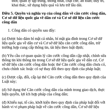
thời; quản lý tập trung, thống nhất, chặt chẽ, an toàn; duy trì,
khai thác, sử dụng hiệu quả và lưu trữ lâu dài.
Điều 5. Quyền và nghĩa vụ của công dân về căn cước công dân,
Cơ sở dữ liệu quốc gia về dân cư và Cơ sở dữ liệu căn cước
công dân
Công dân có quyền sau đây:
(a) Được bảo đảm bí mật cá nhân, bí mật gia đình trong Cơ sở dữ
liệu quốc gia về dân cư và Cơ sở dữ liệu căn cước công dân, trừ
trường hợp cung cấp thông tin, tài liệu theo luật định;
(b) Yêu cầu cơ quan quản lý căn cước công dân cập nhật, chỉnh sửa
thông tin khi thông tin trong Cơ sở dữ liệu quốc gia về dân cư, Cơ
sở dữ liệu căn cước công dân hoặc thẻ Căn cước công dân chưa có,
chưa chính xác hoặc có sự thay đổi theo quy định của pháp luật;
(c) Được cấp, đổi, cấp lại thẻ Căn cước công dân theo quy định của
Luật này;
(d) Sử dụng thẻ Căn cước công dân của mình trong giao dịch, thực
hiện quyền, lợi ích hợp pháp của công dân;
(đ) Khiếu nại, tố cáo, khởi kiện theo quy định của pháp luật đối với
hành vi vi phạm pháp luật về căn cước công dân, Cơ sở dữ liệu