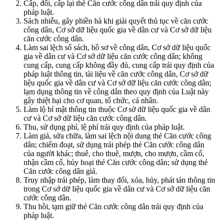
Cấp, đổi, cấp lại thẻ Căn cước công dân trái quy định của
pháp luật.
Sách nhiễu, gây phiền hà khi giải quyết thủ tục về căn cước
công dân, Cơ sở dữ liệu quốc gia về dân cư và Cơ sở dữ liệu
căn cước công dân.
Làm sai lệch sổ sách, hồ sơ về công dân, Cơ sở dữ liệu quốc
gia về dân cư và Cơ sở dữ liệu căn cước công dân; không
cung cấp, cung cấp không đầy đủ, cung cấp trái quy định của
pháp luật thông tin, tài liệu về căn cước công dân, Cơ sở dữ
liệu quốc gia về dân cư và Cơ sở dữ liệu căn cước công dân;
lạm dụng thông tin về công dân theo quy định của Luật này
gây thiệt hại cho cơ quan, tổ chức, cá nhân.
Làm lộ bí mật thông tin thuộc Cơ sở dữ liệu quốc gia về dân
cư và Cơ sở dữ liệu căn cước công dân.
Thu, sử dụng phí, lệ phí trái quy định của pháp luật.
Làm giả, sửa chữa, làm sai lệch nội dung thẻ Căn cước công
dân; chiếm đoạt, sử dụng trái phép thẻ Căn cước công dân
của người khác; thuê, cho thuê, mượn, cho mượn, cầm cố,
nhận cầm cố, hủy hoại thẻ Căn cước công dân; sử dụng thẻ
Căn cước công dân giả.
Truy nhập trái phép, làm thay đổi, xóa, hủy, phát tán thông tin
trong Cơ sở dữ liệu quốc gia về dân cư và Cơ sở dữ liệu căn
cước công dân.
Thu hồi, tạm giữ thẻ Căn cước công dân trái quy định của
pháp luật.