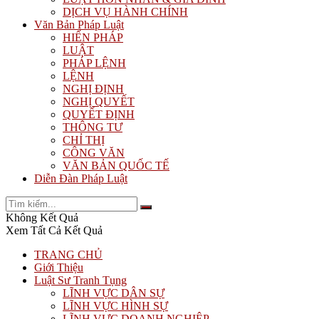
DỊCH VỤ HÀNH CHÍNH
Văn Bản Pháp Luật
HIẾN PHÁP
LUẬT
PHÁP LỆNH
LỆNH
NGHỊ ĐỊNH
NGHỊ QUYẾT
QUYẾT ĐỊNH
THÔNG TƯ
CHỈ THỊ
CÔNG VĂN
VĂN BẢN QUỐC TẾ
Diễn Đàn Pháp Luật
Không Kết Quả
Xem Tất Cả Kết Quả
TRANG CHỦ
Giới Thiệu
Luật Sư Tranh Tụng
LĨNH VỰC DÂN SỰ
LĨNH VỰC HÌNH SỰ
LĨNH VỰC DOANH NGHIỆP