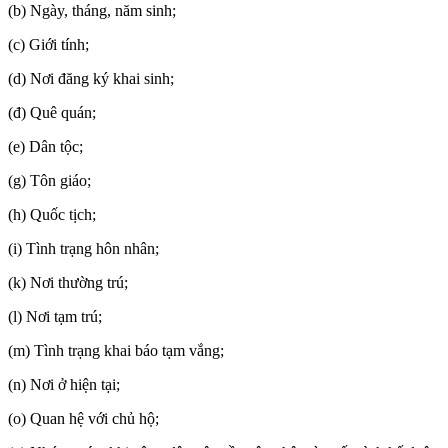
(b) Ngày, tháng, năm sinh;
(c) Giới tính;
(d) Nơi đăng ký khai sinh;
(đ) Quê quán;
(e) Dân tộc;
(g) Tôn giáo;
(h) Quốc tịch;
(i) Tình trạng hôn nhân;
(k) Nơi thường trú;
(l) Nơi tạm trú;
(m) Tình trạng khai báo tạm vắng;
(n) Nơi ở hiện tại;
(o) Quan hệ với chủ hộ;