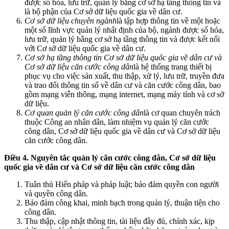
được số hóa, lưu trữ, quản lý bằng cơ sở hạ tầng thông tin và
là bộ phận của Cơ sở dữ liệu quốc gia về dân cư.
Cơ sở dữ liệu chuyên ngành
là tập hợp thông tin về một hoặc
một số lĩnh vực quản lý nhất định của bộ, ngành được số hóa,
lưu trữ, quản lý bằng cơ sở hạ tầng thông tin và được kết nối
với Cơ sở dữ liệu quốc gia về dân cư.
Cơ sở hạ tầng thông tin
Cơ sở dữ liệu quốc gia về dân cư và
Cơ sở dữ liệu căn cước công dân
là hệ thống trang thiết bị
phục vụ cho việc sản xuất, thu thập, xử lý, lưu trữ, truyền đưa
và trao đổi thông tin số về dân cư và căn cước công dân, bao
gồm mạng viễn thông, mạng internet, mạng máy tính và cơ sở
dữ liệu.
Cơ quan quản lý căn cước công dân
là cơ quan chuyên trách
thuộc Công an nhân dân, làm nhiệm vụ quản lý căn cước
công dân, Cơ sở dữ liệu quốc gia về dân cư và Cơ sở dữ liệu
căn cước công dân.
Điều 4. Nguyên tắc quản lý căn cước công dân, Cơ sở dữ liệu
quốc gia về dân cư và Cơ sở dữ liệu căn cước công dân
Tuân thủ Hiến pháp và pháp luật; bảo đảm quyền con người
và quyền công dân.
Bảo đảm công khai, minh bạch trong quản lý, thuận tiện cho
công dân.
Thu thập, cập nhật thông tin, tài liệu đầy đủ, chính xác, kịp