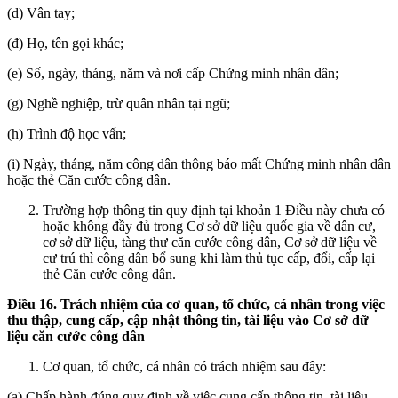
(d) Vân tay;
(đ) Họ, tên gọi khác;
(e) Số, ngày, tháng, năm và nơi cấp Chứng minh nhân dân;
(g) Nghề nghiệp, trừ quân nhân tại ngũ;
(h) Trình độ học vấn;
(i) Ngày, tháng, năm công dân thông báo mất Chứng minh nhân dân
hoặc thẻ Căn cước công dân.
Trường hợp thông tin quy định tại khoản 1 Điều này chưa có
hoặc không đầy đủ trong Cơ sở dữ liệu quốc gia về dân cư,
cơ sở dữ liệu, tàng thư căn cước công dân, Cơ sở dữ liệu về
cư trú thì công dân bổ sung khi làm thủ tục cấp, đổi, cấp lại
thẻ Căn cước công dân.
Điều 16. Trách nhiệm của cơ quan, tổ chức, cá nhân trong việc
thu thập, cung cấp, cập nhật thông tin, tài liệu vào Cơ sở dữ
liệu căn cước công dân
Cơ quan, tổ chức, cá nhân có trách nhiệm sau đây:
(a) Chấp hành đúng quy định về việc cung cấp thông tin, tài liệu