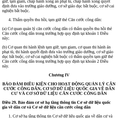
giữ, tạm giam, chấp hành xong án phạt tù, chấp hành xong quyết
định đưa vào trường giáo dưỡng, cơ sở giáo dục bắt buộc, cơ sở cai
nghiện bắt buộc.
Thẩm quyền thu hồi, tạm giữ thẻ Căn cước công dân:
(a) Cơ quan quản lý căn cước công dân có thẩm quyền thu hồi thẻ
Căn cước công dân trong trường hợp quy định tại khoản 1 Điều
này;
(b) Cơ quan thi hành lệnh tạm giữ, tạm giam, cơ quan thi hành án
phạt tù, thi hành quyết định đưa vào trường giáo dưỡng, cơ sở giáo
dục bắt buộc, cơ sở cai nghiện bắt buộc có thẩm quyền tạm giữ thẻ
Căn cước công dân trong trường hợp quy định tại khoản 2 Điều
này.
Chương IV
BẢO ĐẢM ĐIỀU KIỆN CHO HOẠT ĐỘNG QUẢN LÝ CĂN
CƯỚC CÔNG DÂN, CƠ SỞ DỮ LIỆU QUỐC GIA VỀ DÂN
CƯ VÀ CƠ SỞ DỮ LIỆU CĂN CƯỚC CÔNG DÂN
Điều 29. Bảo đảm cơ sở hạ tầng thông tin Cơ sở dữ liệu quốc
gia về dân cư và Cơ sở dữ liệu căn cước công dân
Cơ sở hạ tầng thông tin Cơ sở dữ liệu quốc gia về dân cư và