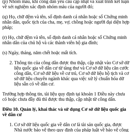
(p) Nhóm máu, khi công dân yêu cầu cập nhật và xuất trình kết luận
về xét nghiệm xác định nhóm máu của người đó;
(q) Họ, chữ đệm và tên, số định danh cá nhân hoặc số Chứng minh
nhân dân, quốc tịch của cha, mẹ, vợ, chồng hoặc người đại diện hợp
pháp;
(r) Họ, chữ đệm và tên, số định danh cá nhân hoặc số Chứng minh
nhân dân của chủ hộ và các thành viên hộ gia đình;
(s) Ngày, tháng, năm chết hoặc mất tích.
Thông tin của công dân được thu thập, cập nhật vào Cơ sở dữ
liệu quốc gia về dân cư từ tàng thư và Cơ sở dữ liệu căn cước
công dân, Cơ sở dữ liệu về cư trú, Cơ sở dữ liệu hộ tịch và cơ
sở dữ liệu chuyên ngành khác qua việc xử lý chuẩn hóa dữ
liệu sẵn có về dân cư.
Trường hợp thông tin, tài liệu quy định tại khoản 1 Điều này chưa
có hoặc chưa đầy đủ thì được thu thập, cập nhật từ công dân.
Điều
10. Quản lý, khai thác và sử dụng Cơ sở dữ liệu quốc gia
về dân cư
Cơ sở dữ liệu quốc gia về dân cư là tài sản quốc gia, được
Nhà nước bảo vệ theo quy định của pháp luật về bảo vệ công