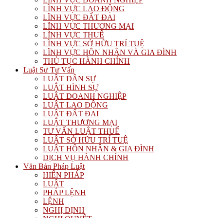
LĨNH VỰC LAO ĐỘNG
LĨNH VỰC ĐẤT ĐAI
LĨNH VỰC THƯƠNG MẠI
LĨNH VỰC THUẾ
LĨNH VỰC SỞ HỮU TRÍ TUỆ
LĨNH VỰC HÔN NHÂN VÀ GIA ĐÌNH
THỦ TỤC HÀNH CHÍNH
Luật Sư Tư Vấn
LUẬT DÂN SỰ
LUẬT HÌNH SỰ
LUẬT DOANH NGHIỆP
LUẬT LAO ĐỘNG
LUẬT ĐẤT ĐAI
LUẬT THƯƠNG MẠI
TƯ VẤN LUẬT THUẾ
LUẬT SỞ HỮU TRÍ TUỆ
LUẬT HÔN NHÂN & GIA ĐÌNH
DỊCH VỤ HÀNH CHÍNH
Văn Bản Pháp Luật
HIẾN PHÁP
LUẬT
PHÁP LỆNH
LỆNH
NGHỊ ĐỊNH