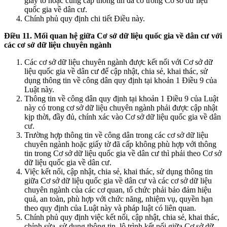
giấy tờ hoặc cung cấp thông tin đã có trong Cơ sở dữ liệu
quốc gia về dân cư.
Chính phủ quy định chi tiết Điều này.
Điều 11. Mối quan hệ giữa Cơ sở dữ liệu quốc gia về dân cư với
các cơ sở dữ liệu chuyên ngành
Các cơ sở dữ liệu chuyên ngành được kết nối với Cơ sở dữ
liệu quốc gia về dân cư để cập nhật, chia sẻ, khai thác, sử
dụng thông tin về công dân quy định tại khoản 1 Điều 9 của
Luật này.
Thông tin về công dân quy định tại khoản 1 Điều 9 của Luật
này có trong cơ sở dữ liệu chuyên ngành phải được cập nhật
kịp thời, đầy đủ, chính xác vào Cơ sở dữ liệu quốc gia về dân
cư.
Trường hợp thông tin về công dân trong các cơ sở dữ liệu
chuyên ngành hoặc giấy tờ đã cấp không phù hợp với thông
tin trong Cơ sở dữ liệu quốc gia về dân cư thì phải theo Cơ sở
dữ liệu quốc gia về dân cư.
Việc kết nối, cập nhật, chia sẻ, khai thác, sử dụng thông tin
giữa Cơ sở dữ liệu quốc gia về dân cư và các cơ sở dữ liệu
chuyên ngành của các cơ quan, tổ chức phải bảo đảm hiệu
quả, an toàn, phù hợp với chức năng, nhiệm vụ, quyền hạn
theo quy định của Luật này và pháp luật có liên quan.
Chính phủ quy định việc kết nối, cập nhật, chia sẻ, khai thác,
chỉnh sửa, sử dụng thông tin, lộ trình kết nối giữa Cơ sở dữ