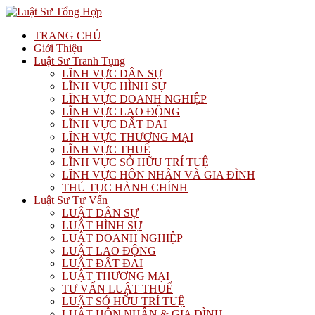
TRANG CHỦ
Giới Thiệu
Luật Sư Tranh Tụng
LĨNH VỰC DÂN SỰ
LĨNH VỰC HÌNH SỰ
LĨNH VỰC DOANH NGHIỆP
LĨNH VỰC LAO ĐỘNG
LĨNH VỰC ĐẤT ĐAI
LĨNH VỰC THƯƠNG MẠI
LĨNH VỰC THUẾ
LĨNH VỰC SỞ HỮU TRÍ TUỆ
LĨNH VỰC HÔN NHÂN VÀ GIA ĐÌNH
THỦ TỤC HÀNH CHÍNH
Luật Sư Tư Vấn
LUẬT DÂN SỰ
LUẬT HÌNH SỰ
LUẬT DOANH NGHIỆP
LUẬT LAO ĐỘNG
LUẬT ĐẤT ĐAI
LUẬT THƯƠNG MẠI
TƯ VẤN LUẬT THUẾ
LUẬT SỞ HỮU TRÍ TUỆ
LUẬT HÔN NHÂN & GIA ĐÌNH