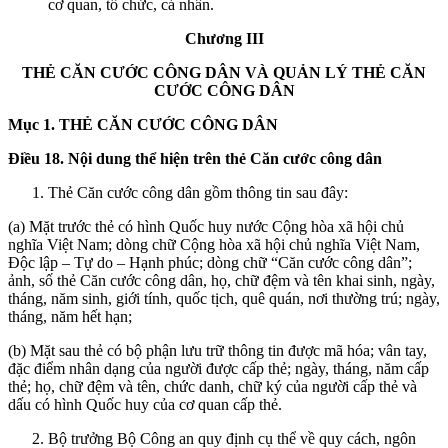
cơ quan, tổ chức, cá nhân.
Chương III
THẺ CĂN CƯỚC CÔNG DÂN VÀ QUẢN LÝ THẺ CĂN
CƯỚC CÔNG DÂN
Mục 1. THẺ CĂN CƯỚC CÔNG DÂN
Điều 18. Nội dung thể hiện trên thẻ Căn cước công dân
Thẻ Căn cước công dân gồm thông tin sau đây:
(a) Mặt trước thẻ có hình Quốc huy nước Cộng hòa xã hội chủ
nghĩa Việt Nam; dòng chữ Cộng hòa xã hội chủ nghĩa Việt Nam,
Độc lập – Tự do – Hạnh phúc; dòng chữ “Căn cước công dân”;
ảnh, số thẻ Căn cước công dân, họ, chữ đệm và tên khai sinh, ngày,
tháng, năm sinh, giới tính, quốc tịch, quê quán, nơi thường trú; ngày,
tháng, năm hết hạn;
(b) Mặt sau thẻ có bộ phận lưu trữ thông tin được mã hóa; vân tay,
đặc điểm nhân dạng của người được cấp thẻ; ngày, tháng, năm cấp
thẻ; họ, chữ đệm và tên, chức danh, chữ ký của người cấp thẻ và
dấu có hình Quốc huy của cơ quan cấp thẻ.
Bộ trưởng Bộ Công an quy định cụ thể về quy cách, ngôn