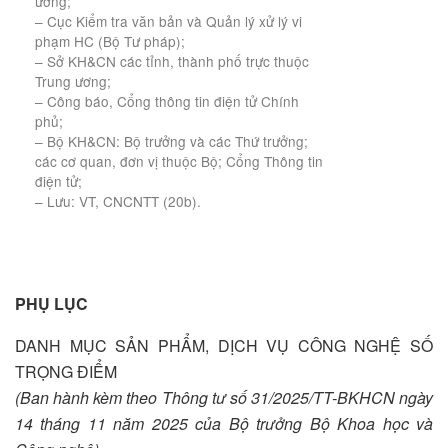
ương;
– Cục Kiểm tra văn bản và Quản lý xử lý vi
phạm HC (Bộ Tư pháp);
– Sở KH&CN các tỉnh, thành phố trực thuộc
Trung ương;
– Công báo, Cổng thông tin điện tử Chính
phủ;
– Bộ KH&CN: Bộ trưởng và các Thứ trưởng;
các cơ quan, đơn vị thuộc Bộ; Cổng Thông tin
điện tử;
– Lưu: VT, CNCNTT (20b).
PHỤ LỤC
DANH MỤC SẢN PHẨM, DỊCH VỤ CÔNG NGHỆ SỐ
TRỌNG ĐIỂM
(Ban hành kèm theo Thông tư số 31/2025/TT-BKHCN ngày
14 tháng 11 năm 2025 của Bộ trưởng Bộ Khoa học và