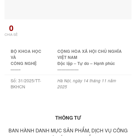
0
CHIA SẺ
BỘ KHOA HỌC
CỘNG HÒA XÃ HỘI CHỦ NGHĨA
VÀ
VIỆT NAM
CÔNG NGHỆ
Độc lập – Tự do – Hạnh phúc
——-
—————
Số: 31/2025/TT-
Hà Nội, ngày 14 tháng 11 năm
BKHCN
2025
THÔNG TƯ
BAN HÀNH DANH MỤC SẢN PHẨM, DỊCH VỤ CÔNG