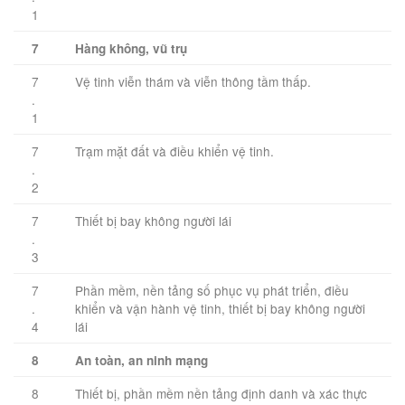
1
7
Hàng không, vũ trụ
7
Vệ tinh viễn thám và viễn thông tầm thấp.
.
1
7
Trạm mặt đất và điều khiển vệ tinh.
.
2
7
Thiết bị bay không người lái
.
3
7
Phần mềm, nền tảng số phục vụ phát triển, điều
.
khiển và vận hành vệ tinh, thiết bị bay không người
4
lái
8
An toàn, an ninh mạng
8
Thiết bị, phần mềm nền tảng định danh và xác thực