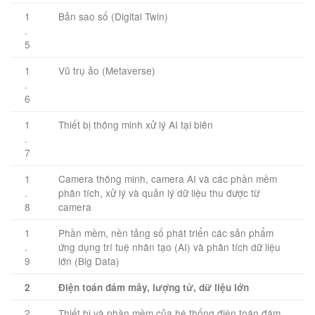
1
Bản sao số (Digital Twin)
.
5
1
Vũ trụ ảo (Metaverse)
.
6
1
Thiết bị thông minh xử lý AI tại biên
.
7
1
Camera thông minh, camera AI và các phần mềm
.
phân tích, xử lý và quản lý dữ liệu thu được từ
8
camera
1
Phần mềm, nền tảng số phát triển các sản phẩm
.
ứng dụng trí tuệ nhân tạo (AI) và phân tích dữ liệu
9
lớn (Big Data)
2
Điện toán đám mây, lượng tử, dữ liệu lớn
2
Thiết bị và phần mềm của hệ thống điện toán đám