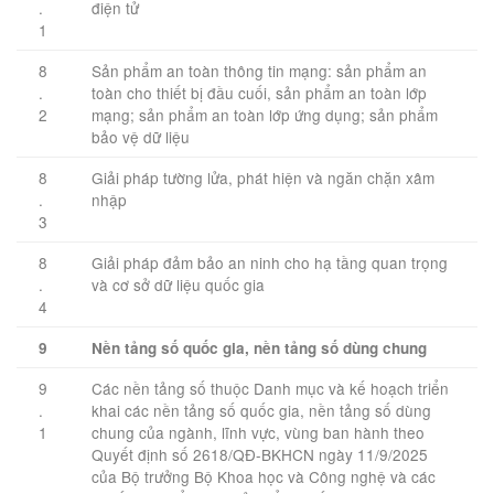
.
điện tử
1
8
Sản phẩm an toàn thông tin mạng: sản phẩm an
.
toàn cho thiết bị đầu cuối, sản phẩm an toàn lớp
2
mạng; sản phẩm an toàn lớp ứng dụng; sản phẩm
bảo vệ dữ liệu
8
Giải pháp tường lửa, phát hiện và ngăn chặn xâm
.
nhập
3
8
Giải pháp đảm bảo an ninh cho hạ tầng quan trọng
.
và cơ sở dữ liệu quốc gia
4
9
Nền tảng số quốc gia, nền tảng số dùng chung
9
Các nền tảng số thuộc Danh mục và kế hoạch triển
.
khai các nền tảng số quốc gia, nền tảng số dùng
1
chung của ngành, lĩnh vực, vùng ban hành theo
Quyết định số 2618/QĐ-BKHCN ngày 11/9/2025
của Bộ trưởng Bộ Khoa học và Công nghệ và các