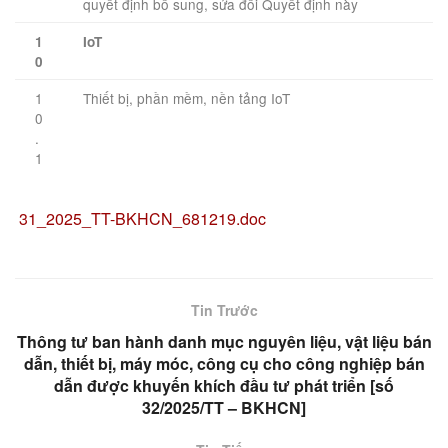
quyết định bổ sung, sửa đổi Quyết định này
1
IoT
0
1
Thiết bị, phần mềm, nền tảng IoT
0
.
1
31_2025_TT-BKHCN_681219.doc
Tin Trước
Thông tư ban hành danh mục nguyên liệu, vật liệu bán
dẫn, thiết bị, máy móc, công cụ cho công nghiệp bán
dẫn được khuyến khích đầu tư phát triển [số
32/2025/TT – BKHCN]