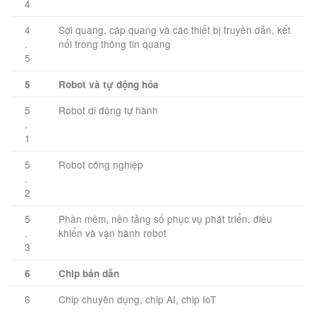
4
4
Sợi quang, cáp quang và các thiết bị truyền dẫn, kết
.
nối trong thông tin quang
5
5
Robot và tự động hóa
5
Robot di động tự hành
.
1
5
Robot công nghiệp
.
2
5
Phần mềm, nền tảng số phục vụ phát triển, điều
.
khiển và vận hành robot
3
6
Chip bán dẫn
6
Chip chuyên dụng, chip AI, chip IoT
.