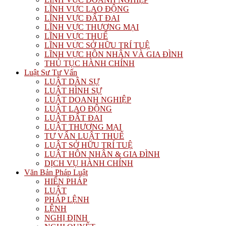
LĨNH VỰC LAO ĐỘNG
LĨNH VỰC ĐẤT ĐAI
LĨNH VỰC THƯƠNG MẠI
LĨNH VỰC THUẾ
LĨNH VỰC SỞ HỮU TRÍ TUỆ
LĨNH VỰC HÔN NHÂN VÀ GIA ĐÌNH
THỦ TỤC HÀNH CHÍNH
Luật Sư Tư Vấn
LUẬT DÂN SỰ
LUẬT HÌNH SỰ
LUẬT DOANH NGHIỆP
LUẬT LAO ĐỘNG
LUẬT ĐẤT ĐAI
LUẬT THƯƠNG MẠI
TƯ VẤN LUẬT THUẾ
LUẬT SỞ HỮU TRÍ TUỆ
LUẬT HÔN NHÂN & GIA ĐÌNH
DỊCH VỤ HÀNH CHÍNH
Văn Bản Pháp Luật
HIẾN PHÁP
LUẬT
PHÁP LỆNH
LỆNH
NGHỊ ĐỊNH