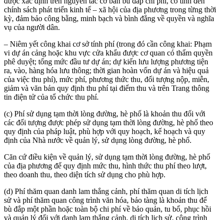
được xác định trên nguyên tắc cơ bản bù đắp chi phí, có tính đến
chính sách phát triển kinh tế – xã hội của địa phương trong từng thời
kỳ, đảm bảo công bằng, minh bạch và bình đẳng về quyền và nghĩa
vụ của người dân.
– Niêm yết công khai cơ sở tính phí (trong đó cần công khai: Phạm
vi dự án cảng hoặc khu vực cửa khẩu được cơ quan có thẩm quyền
phê duyệt; tổng mức đầu tư dự án; dự kiến lưu lượng phương tiện
ra, vào, hàng hóa lưu thông; thời gian hoàn vốn dự án và hiệu quả
của việc thu phí), mức phí, phương thức thu, đối tượng nộp, miễn,
giảm và văn bản quy định thu phí tại điểm thu và trên Trang thông
tin điện tử của tổ chức thu phí.
(c) Phí sử dụng tạm thời lòng đường, hè phố là khoản thu đối với
các đối tượng được phép sử dụng tạm thời lòng đường, hè phố theo
quy định của pháp luật, phù hợp với quy hoạch, kế hoạch và quy
định của Nhà nước về quản lý, sử dụng lòng đường, hè phố.
Căn cứ điều kiện về quản lý, sử dụng tạm thời lòng đường, hè phố
của địa phương để quy định mức thu, hình thức thu phí theo lượt,
theo doanh thu, theo diện tích sử dụng cho phù hợp.
(d) Phí thăm quan danh lam thắng cảnh, phí thăm quan di tích lịch
sử và phí thăm quan công trình văn hóa, bảo tàng là khoản thu để
bù đắp một phần hoặc toàn bộ chi phí về bảo quản, tu bổ, phục hồi
và quản lý đối với danh lam thắng cảnh, di tích lịch sử, công trình