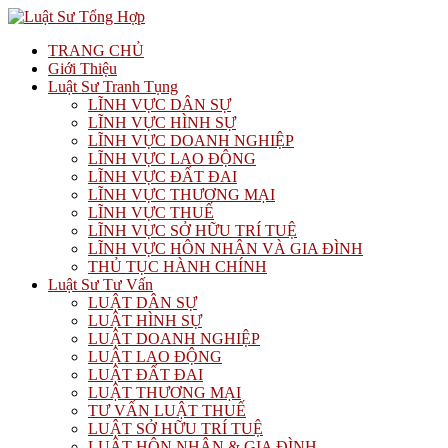
TRANG CHỦ
Giới Thiệu
Luật Sư Tranh Tụng
LĨNH VỰC DÂN SỰ
LĨNH VỰC HÌNH SỰ
LĨNH VỰC DOANH NGHIỆP
LĨNH VỰC LAO ĐỘNG
LĨNH VỰC ĐẤT ĐAI
LĨNH VỰC THƯƠNG MẠI
LĨNH VỰC THUẾ
LĨNH VỰC SỞ HỮU TRÍ TUỆ
LĨNH VỰC HÔN NHÂN VÀ GIA ĐÌNH
THỦ TỤC HÀNH CHÍNH
Luật Sư Tư Vấn
LUẬT DÂN SỰ
LUẬT HÌNH SỰ
LUẬT DOANH NGHIỆP
LUẬT LAO ĐỘNG
LUẬT ĐẤT ĐAI
LUẬT THƯƠNG MẠI
TƯ VẤN LUẬT THUẾ
LUẬT SỞ HỮU TRÍ TUỆ
LUẬT HÔN NHÂN & GIA ĐÌNH