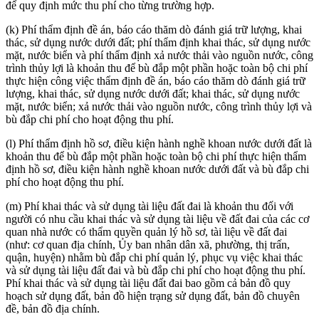
để quy định mức thu phí cho từng trường hợp.
(k) Phí thẩm định đề án, báo cáo thăm dò đánh giá trữ lượng, khai
thác, sử dụng nước dưới đất; phí thẩm định khai thác, sử dụng nước
mặt, nước biển và phí thẩm định xả nước thải vào nguồn nước, công
trình thủy lợi là khoản thu để bù đắp một phần hoặc toàn bộ chi phí
thực hiện công việc thẩm định đề án, báo cáo thăm dò đánh giá trữ
lượng, khai thác, sử dụng nước dưới đất; khai thác, sử dụng nước
mặt, nước biển; xả nước thải vào nguồn nước, công trình thủy lợi và
bù đắp chi phí cho hoạt động thu phí.
(l) Phí thẩm định hồ sơ, điều kiện hành nghề khoan nước dưới đất là
khoản thu để bù đắp một phần hoặc toàn bộ chi phí thực hiện thẩm
định hồ sơ, điều kiện hành nghề khoan nước dưới đất và bù đắp chi
phí cho hoạt động thu phí.
(m) Phí khai thác và sử dụng tài liệu đất đai là khoản thu đối với
người có nhu cầu khai thác và sử dụng tài liệu về đất đai của các cơ
quan nhà nước có thẩm quyền quản lý hồ sơ, tài liệu về đất đai
(như: cơ quan địa chính, Ủy ban nhân dân xã, phường, thị trấn,
quận, huyện) nhằm bù đắp chi phí quản lý, phục vụ việc khai thác
và sử dụng tài liệu đất đai và bù đắp chi phí cho hoạt động thu phí.
Phí khai thác và sử dụng tài liệu đất đai bao gồm cả bản đồ quy
hoạch sử dụng đất, bản đồ hiện trạng sử dụng đất, bản đồ chuyên
đề, bản đồ địa chính.