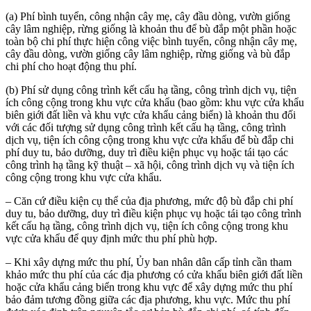
(a) Phí bình tuyển, công nhận cây mẹ, cây đầu dòng, vườn giống
cây lâm nghiệp, rừng giống là khoản thu để bù đắp một phần hoặc
toàn bộ chi phí thực hiện công việc bình tuyển, công nhận cây mẹ,
cây đầu dòng, vườn giống cây lâm nghiệp, rừng giống và bù đắp
chi phí cho hoạt động thu phí.
(b) Phí sử dụng công trình kết cấu hạ tầng, công trình dịch vụ, tiện
ích công cộng trong khu vực cửa khẩu (bao gồm: khu vực cửa khẩu
biên giới đất liền và khu vực cửa khẩu cảng biển) là khoản thu đối
với các đối tượng sử dụng công trình kết cấu hạ tầng, công trình
dịch vụ, tiện ích công cộng trong khu vực cửa khẩu để bù đắp chi
phí duy tu, bảo dưỡng, duy trì điều kiện phục vụ hoặc tái tạo các
công trình hạ tầng kỹ thuật – xã hội, công trình dịch vụ và tiện ích
công cộng trong khu vực cửa khẩu.
– Căn cứ điều kiện cụ thể của địa phương, mức độ bù đắp chi phí
duy tu, bảo dưỡng, duy trì điều kiện phục vụ hoặc tái tạo công trình
kết cấu hạ tầng, công trình dịch vụ, tiện ích công cộng trong khu
vực cửa khẩu để quy định mức thu phí phù hợp.
– Khi xây dựng mức thu phí, Ủy ban nhân dân cấp tỉnh cần tham
khảo mức thu phí của các địa phương có cửa khẩu biên giới đất liền
hoặc cửa khẩu cảng biển trong khu vực để xây dựng mức thu phí
bảo đảm tương đồng giữa các địa phương, khu vực. Mức thu phí