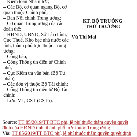
– Kiểm toán Nhà nước;
– Các Bộ, cơ quan ngang Bộ, cơ
quan thuộc Chính phủ;
– Ban Nội chính Trung ương;
KT. BỘ TRƯỞNG
– Cơ quan Trung ương của các
THỨ TRƯỞNG
đoàn thể;
– HĐND, UBND, Sở Tài chính,
Vũ Thị Mai
Cục Thuế, Kho bạc nhà nước các
tỉnh, thành phố trực thuộc Trung
ương;
– Công báo;
– Cổng Thông tin điện tử Chính
phủ;
– Cục Kiểm tra văn bản (Bộ Tư
pháp);
– Các đơn vị thuộc Bộ Tài chính;
– Cổng Thông tin điện tử Bộ Tài
chính;
– Lưu: VT, CST (CST5).
Source:
TT 85/2019/TT-BTC phí, lệ phí thuộc thẩm quyền quyết
định của HĐND tỉnh, thành phố trực thuộc Trung ương
Via:
TT 85/2019/TT-BTC phí, lệ phí thuộc thẩm quyền quyết định