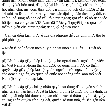
đúng hạn, không đúng hạn, đăng ký lại khai tử); kết hôn (bao gồm:
đăng ký kết hôn mới, đăng ký lại kết hôn); giám hộ, chấm dứt giám
hộ; nhận cha, mẹ, con; thay đổi, cải chính hộ tịch cho người từ đủ
14 tuổi trở lên cư trú ở trong nước; xác định lại dân tộc; thay đổi, cải
chính, bổ sung hộ tịch có yếu tố nước ngoài; ghi vào sổ hộ tịch việc
hộ tịch của công dân Việt Nam đã được giải quyết tại cơ quan có
thẩm quyền của nước ngoài; đăng ký hộ tịch khác.
– Căn cứ điều kiện thực tế của địa phương để quy định mức thu lệ
phí phù hợp.
– Miễn lệ phí hộ tịch theo quy định tại khoản 1 Điều 11 Luật hộ
tịch.
(d) Lệ phí cấp giấy phép lao động cho người nước ngoài làm việc
tại Việt Nam là khoản thu khi được cơ quan nhà nước có thẩm
quyền cấp giấy phép lao động cho người nước ngoài làm việc tại
các doanh nghiệp, cơ quan, tổ chức hoạt động trên lãnh thổ Việt
Nam (bao gồm cả cấp lại).
(đ) Lệ phí cấp giấy chứng nhận quyền sử dụng đất, quyền sở hữu
nhà, tài sản gắn liền với đất là khoản thu mà tổ chức, hộ gia đình, cá
nhân phải nộp khi được cơ quan nhà nước có thẩm quyền cấp giấy
chứng nhận quyền sử dụng đất, quyền sở hữu nhà, tài sản gắn liền
với đất.