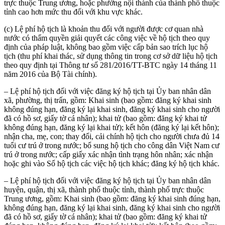
trực thuộc Trung ương, hoặc phường nội thành của thành phố thuộc
tỉnh cao hơn mức thu đối với khu vực khác.
(c) Lệ phí hộ tịch là khoản thu đối với người được cơ quan nhà
nước có thẩm quyền giải quyết các công việc về hộ tịch theo quy
định của pháp luật, không bao gồm việc cấp bản sao trích lục hộ
tịch (thu phí khai thác, sử dụng thông tin trong cơ sở dữ liệu hộ tịch
theo quy định tại Thông tư số 281/2016/TT-BTC ngày 14 tháng 11
năm 2016 của Bộ Tài chính).
– Lệ phí hộ tịch đối với việc đăng ký hộ tịch tại Ủy ban nhân dân
xã, phường, thị trấn, gồm: Khai sinh (bao gồm: đăng ký khai sinh
không đúng hạn, đăng ký lại khai sinh, đăng ký khai sinh cho người
đã có hồ sơ, giấy tờ cá nhân); khai tử (bao gồm: đăng ký khai tử
không đúng hạn, đăng ký lại khai tử); kết hôn (đăng ký lại kết hôn);
nhận cha, mẹ, con; thay đổi, cải chính hộ tịch cho người chưa đủ 14
tuổi cư trú ở trong nước; bổ sung hộ tịch cho công dân Việt Nam cư
trú ở trong nước; cấp giấy xác nhận tình trạng hôn nhân; xác nhận
hoặc ghi vào Sổ hộ tịch các việc hộ tịch khác; đăng ký hộ tịch khác.
– Lệ phí hộ tịch đối với việc đăng ký hộ tịch tại Ủy ban nhân dân
huyện, quận, thị xã, thành phố thuộc tỉnh, thành phố trực thuộc
Trung ương, gồm: Khai sinh (bao gồm: đăng ký khai sinh đúng hạn,
không đúng hạn, đăng ký lại khai sinh, đăng ký khai sinh cho người
đã có hồ sơ, giấy tờ cá nhân); khai tử (bao gồm: đăng ký khai tử