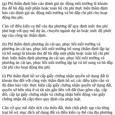
(g) Phí thẩm định báo cáo đánh giá tác động môi trường là khoản
thu để bù đắp một phần hoặc toàn bộ chi phí thực hiện thẩm định
báo cáo đánh giá tác động môi trường và bù đắp chi phí cho hoạt
động thu phí.
Căn cứ điều kiện cụ thể của địa phương để quy định mức thu phí
phù hợp với quy mô dự án, chuyên ngành dự án hoặc mức độ phức
tạp của công tác thẩm định.
(h) Phí thẩm định phương án cải tạo, phục hồi môi trường và
phương án cải tạo, phục hồi môi trường bổ sung (thẩm định lập lại
và bổ sung) là khoản thu để bù đắp một phần hoặc toàn bộ chi phí
thực hiện thẩm định phương án cải tạo, phục hồi môi trường và
phương án cải tạo, phục hồi môi trường lập lại và bổ sung và bù đắp
chi phí cho hoạt động thu phí.
(i) Phí thẩm định hồ sơ cấp giấy chứng nhận quyền sử dụng đất là
khoản thu đối với công việc thẩm định hồ sơ, các điều kiện cần và
đủ đảm bảo việc thực hiện cấp giấy chứng nhận quyền sử dụng đất,
quyền sở hữu nhà ở và tài sản gắn liền với đất (bao gồm cấp, cấp
đổi, cấp lại giấy chứng nhận và chứng nhận biến động vào giấy
chứng nhận đã cấp) theo quy định của pháp luật.
Căn cứ quy mô diện tích của thửa đất, tính chất phức tạp của từng
loại hồ sơ, mục đích sử dụng đất và điều kiện cụ thể của địa phương