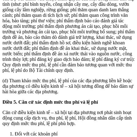
tỉnh (như: phí bình tuyển, công nhận cây mẹ, cây đầu dòng, vườn
giống cây lâm nghiệp, rừng giống; phí thăm quan danh lam thắng
cảnh; phí thăm quan di tích lịch sử; phí thăm quan công trình văn
hóa, bảo tàng; phí thư viện; phí thẩm định báo cáo đánh giá tác
động môi trường; phí thẩm định phương án cải tạo, phục hồi môi
trường và phương án cải tạo, phục hồi môi trường bổ sung; phí thẩm
định đề án, báo cáo thăm dò đánh giá trữ lượng, khai thác, sử dụng
nước dưới đất; phí thẩm định hồ sơ, điều kiện hành nghề khoan
nước dưới đất; phí thẩm định đề án khai thác, sử dụng nước mặt,
nước biển; phí thẩm định đề án xả nước thải vào nguồn nước, công
trình thủy lợi; phí đăng ký giao dịch bảo đảm; lệ phí đăng ký cư trú):
Quy định mức thu phí, lệ phí cần đảm bảo tương quan với mức thu
phí, lệ phí do Bộ Tài chính quy định.
(d) Tham khảo mức thu phí, lệ phí của các địa phương liền kề hoặc
địa phương có điều kiện kinh tế – xã hội tương đồng để bảo đảm sự
hài hòa giữa các địa phương.
Điều 5. Căn cứ xác định mức thu phí và lệ phí
Căn cứ điều kiện kinh tế – xã hội tại địa phương nơi phát sinh hoạt
động cung cấp dịch vụ, thu phí, lệ phí, Hội đồng nhân dân cấp tỉnh
quy định mức thu phí, lệ phí phù hợp.
Đối với các khoản phí