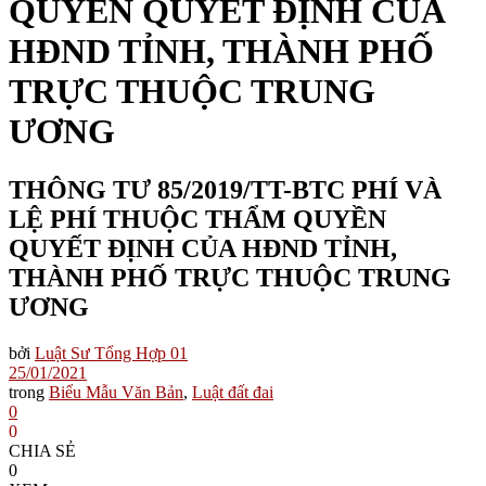
QUYỀN QUYẾT ĐỊNH CỦA
HĐND TỈNH, THÀNH PHỐ
TRỰC THUỘC TRUNG
ƯƠNG
THÔNG TƯ 85/2019/TT-BTC PHÍ VÀ
LỆ PHÍ THUỘC THẨM QUYỀN
QUYẾT ĐỊNH CỦA HĐND TỈNH,
THÀNH PHỐ TRỰC THUỘC TRUNG
ƯƠNG
bởi
Luật Sư Tổng Hợp 01
25/01/2021
trong
Biểu Mẫu Văn Bản
,
Luật đất đai
0
0
CHIA SẺ
0