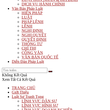
DỊCH VỤ HÀNH CHÍNH
Văn Bản Pháp Luật
HIẾN PHÁP
LUẬT
PHÁP LỆNH
LỆNH
NGHỊ ĐỊNH
NGHỊ QUYẾT
QUYẾT ĐỊNH
THÔNG TƯ
CHỈ THỊ
CÔNG VĂN
VĂN BẢN QUỐC TẾ
Diễn Đàn Pháp Luật
Không Kết Quả
Xem Tất Cả Kết Quả
TRANG CHỦ
Giới Thiệu
Luật Sư Tranh Tụng
LĨNH VỰC DÂN SỰ
LĨNH VỰC HÌNH SỰ
LĨNH VỰC DOANH NGHIỆP