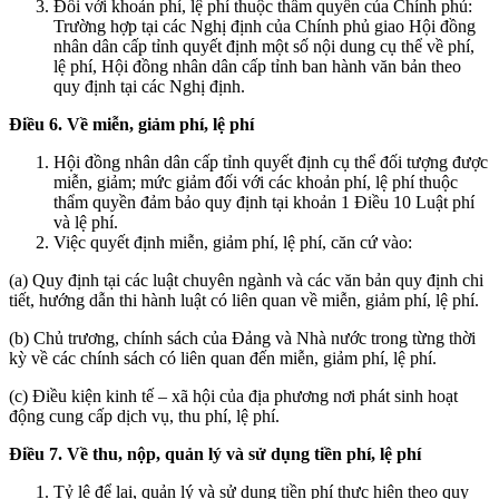
Đối với khoản phí, lệ phí thuộc thẩm quyền của Chính phủ:
Trường hợp tại các Nghị định của Chính phủ giao Hội đồng
nhân dân cấp tỉnh quyết định một số nội dung cụ thể về phí,
lệ phí, Hội đồng nhân dân cấp tỉnh ban hành văn bản theo
quy định tại các Nghị định.
Điều 6. Về miễn, giảm phí, lệ phí
Hội đồng nhân dân cấp tỉnh quyết định cụ thể đối tượng được
miễn, giảm; mức giảm đối với các khoản phí, lệ phí thuộc
thẩm quyền đảm bảo quy định tại khoản 1 Điều 10 Luật phí
và lệ phí.
Việc quyết định miễn, giảm phí, lệ phí, căn cứ vào:
(a) Quy định tại các luật chuyên ngành và các văn bản quy định chi
tiết, hướng dẫn thi hành luật có liên quan về miễn, giảm phí, lệ phí.
(b) Chủ trương, chính sách của Đảng và Nhà nước trong từng thời
kỳ về các chính sách có liên quan đến miễn, giảm phí, lệ phí.
(c) Điều kiện kinh tế – xã hội của địa phương nơi phát sinh hoạt
động cung cấp dịch vụ, thu phí, lệ phí.
Đi
ều 7. V
ề thu, nộp, quản lý và sử dụng ti
ền phí, lệ phí
Tỷ lệ để lại, quản lý và sử dụng tiền phí thực hiện theo quy