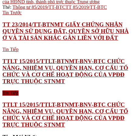
của HĐND tỉnh, thành phố trực thuộc Trung ương
Thẻ:
Thông tư 85/2019/TT-BTC
TT 85/2019/TT-BTC
Tin Trước
TT 23/2014/TT-BTNMT GIẤY CHỨNG NHẬN
QUYỀN SỬ DỤNG ĐẤT, QUYỀN SỞ HỮU NHÀ
Ở VÀ TÀI SẢN KHÁC GẮN LIỀN VỚI ĐẤT
Tin Tiếp
TTLT 15/2015/TTLT-BTNMT-BNV-BTC CHỨC
NĂNG, NHIỆM VỤ, QUYỀN HẠN, CƠ CẤU TỔ
CHỨC VÀ CƠ CHẾ HOẠT ĐỘNG CỦA VPĐĐ
TRỰC THUỘC STNMT
Tin Tiếp
TTLT 15/2015/TTLT-BTNMT-BNV-BTC CHỨC
NĂNG, NHIỆM VỤ, QUYỀN HẠN, CƠ CẤU TỔ
CHỨC VÀ CƠ CHẾ HOẠT ĐỘNG CỦA VPĐĐ
TRỰC THUỘC STNMT