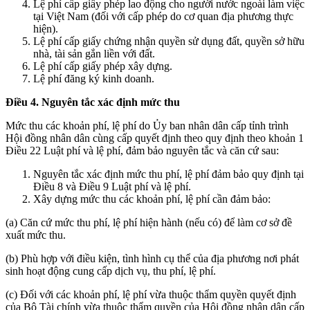
Lệ phí cấp giấy phép lao động cho người nước ngoài làm việc
tại Việt Nam (đối với cấp phép do cơ quan địa phương thực
hiện).
Lệ phí cấp giấy chứng nhận quyền sử dụng đất, quyền sở hữu
nhà, tài sản gắn liền với đất.
Lệ phí cấp giấy phép xây dựng.
Lệ phí đăng ký kinh doanh.
Điều 4. Nguyên tắc xác đị
nh mức thu
Mức thu các khoản phí, lệ phí do Ủy ban nhân dân cấp tỉnh trình
Hội đồng nhân dân cùng cấp quyết định theo quy định theo khoản 1
Điều 22 Luật phí và lệ phí, đảm bảo nguyên tắc và căn cứ sau:
Nguyên tắc xác định mức thu phí, lệ phí đảm bảo quy định tại
Điều 8 và Điều 9 Luật phí và lệ phí.
Xây dựng mức thu các khoản phí, lệ phí cần đảm bảo:
(a) Căn cứ mức thu phí, lệ phí hiện hành (nếu có) để làm cơ sở đề
xuất mức thu.
(b) Phù hợp với điều kiện, tình hình cụ thể của địa phương nơi phát
sinh hoạt động cung cấp dịch vụ, thu phí, lệ phí.
(c) Đối với các khoản phí, lệ phí vừa thuộc thẩm quyền quyết định
của Bộ Tài chính vừa thuộc thẩm quyền của Hội đồng nhân dân cấp