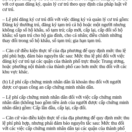
với cơ quan đăng ký, quản lý cư trú theo quy định của pháp luật về
cư trú.
– Lệ phí đăng ký cư trú đối với việc đăng ký và quản lý cư trú gồm:
Đăng ký thường trú, đăng ký tạm trú cả hộ hoặc một người nhưng
không cấp sổ hộ khẩu, sổ tạm trú; cấp mới, cấp lại, cấp đổi sổ hộ
khẩu; sổ tạm trú cho hộ gia đình, cho cá nhân; điều chỉnh những
thay đổi trong sổ hộ khẩu, sổ tạm trú; gia hạn tạm trú.
– Căn cứ điều kiện thực tế của địa phương để quy định mức thu lệ
phí phù hợp, đảm bảo nguyên tắc sau: Mức thu lệ phí đối với việc
đăng ký cư trú tại các quận của thành phố trực thuộc Trung ương,
hoặc phường nội thành của thành phố cao hơn mức thu đối với các
khu vực khác.
(b) Lệ phí cấp chứng minh nhân dân là khoản thu đối với người
được cơ quan công an cấp chứng minh nhân dân.
– Lệ phí cấp chứng minh nhân dân đối với việc cấp chứng minh
nhân dân (không bao gồm tiền ảnh của người được cấp chứng minh
nhân dân) gồm: Cấp lần đầu, cấp lại, cấp đổi.
– Căn cứ vào điều kiện thực tế của địa phương để quy định mức thu
lệ phí phù hợp, nhưng phải đảm bảo nguyên tắc sau: Mức thu đối
với các việc cấp chứng minh nhân dân tại các quận của thành phố