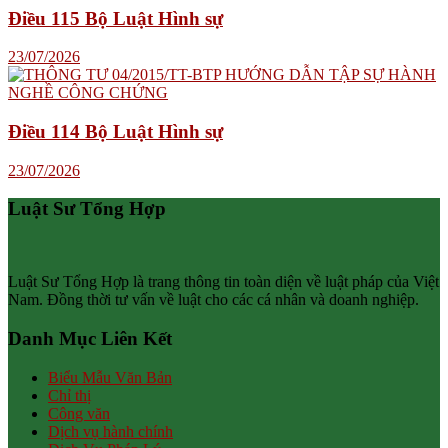
Điều 115 Bộ Luật Hình sự
23/07/2026
Điều 114 Bộ Luật Hình sự
23/07/2026
Luật Sư Tổng Hợp
Luật Sư Tổng Hợp là trang thông tin toàn diện về luật pháp của Việt
Nam. Đồng thời tư vấn về luật cho các cá nhân và doanh nghiệp.
Danh Mục Liên Kết
Biểu Mẫu Văn Bản
Chỉ thị
Công văn
Dịch vụ hành chính