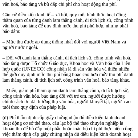
văn hoá, bảo tàng và bù đắp chi phí cho hoạt động thu phí.
Căn cứ điều kiện kinh tế – xã hội, quy mô, hình thức hoạt động
thăm quan của từng danh lam thắng cảnh, di tích lịch sử, công trình
văn hoá, bảo tàng để quy định mức thu phí phù hợp, nhưng phải
bảo đảm:
– Mức thu được áp dụng thống nhất đối với người Việt Nam và
người nước ngoài.
– Đối với danh lam thắng cảnh, di tích lịch sử, công trình văn hoá,
bảo tàng được Tổ chức Giáo dục, Khoa học và Văn hóa của Liên
hợp quốc (UNESCO) công nhận là di sản văn hóa và thiên nhiên
thế giới quy định mức thu phí bằng hoặc cao hơn mức thu phí danh
lam thắng cảnh, di tích lịch sử, công trình văn hoá, bảo tàng khác.
– Miễn, giảm phí thăm quan danh lam thắng cảnh, di tích lịch sử,
công trình văn hóa, bảo tàng đối với trẻ em, người được hưởng
chính sách ưu đãi hưởng thụ văn hóa, người khuyết tật, người cao
tuổi theo quy định của pháp luật.
(đ) Phí thẩm định cấp giấy chứng nhận đủ điều kiện kinh doanh
hoạt động cơ sở thể thao, câu lạc bộ thể thao chuyên nghiệp là
khoản thu để bù đắp một phần hoặc toàn bộ chi phí thực hiện công
việc thẩm định cấp giấy chứng nhận đủ điều kiện kinh doanh hoạt