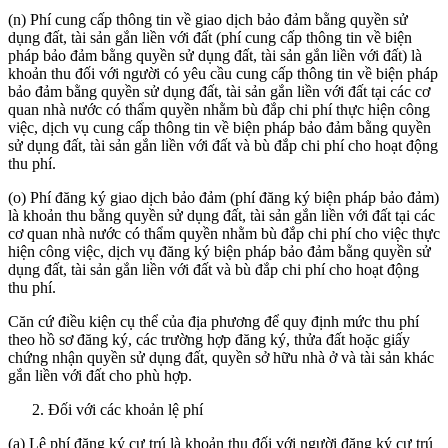
(n) Phí cung cấp thông tin về giao dịch bảo đảm bằng quyền sử
dụng đất, tài sản gắn liền với đất (phí cung cấp thông tin về biện
pháp bảo đảm bằng quyền sử dụng đất, tài sản gắn liền với đất) là
khoản thu đối với người có yêu cầu cung cấp thông tin về biện pháp
bảo đảm bằng quyền sử dụng đất, tài sản gắn liền với đất tại các cơ
quan nhà nước có thẩm quyền nhằm bù đắp chi phí thực hiện công
việc, dịch vụ cung cấp thông tin về biện pháp bảo đảm bằng quyền
sử dụng đất, tài sản gắn liền với đất và bù đắp chi phí cho hoạt động
thu phí.
(o) Phí đăng ký giao dịch bảo đảm (phí đăng ký biện pháp bảo đảm)
là khoản thu bằng quyền sử dụng đất, tài sản gắn liền với đất tại các
cơ quan nhà nước có thẩm quyền nhằm bù đắp chi phí cho việc thực
hiện công việc, dịch vụ đăng ký biện pháp bảo đảm bằng quyền sử
dụng đất, tài sản gắn liền với đất và bù đắp chi phí cho hoạt động
thu phí.
Căn cứ điều kiện cụ thể của địa phương để quy định mức thu phí
theo hồ sơ đăng ký, các trường hợp đăng ký, thửa đất hoặc giấy
chứng nhận quyền sử dụng đất, quyền sở hữu nhà ở và tài sản khác
gắn liền với đất cho phù hợp.
Đối với các khoản lệ phí
(a) Lệ phí đăng ký cư trú là khoản thu đối với người đăng ký cư trú