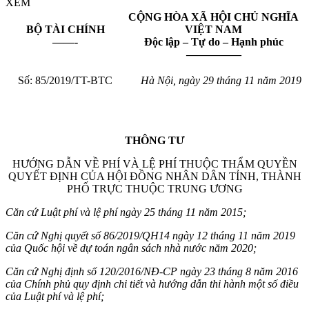
XEM
CỘNG HÒA XÃ HỘI CHỦ NGHĨA
BỘ TÀI CHÍNH
VIỆT NAM
——-
Độc lập – Tự do – Hạnh phúc
—————
Số: 85/2019/TT-BTC
Hà Nội, ngày 29
tháng 11
năm 2019
THÔNG TƯ
HƯỚNG DẪN VỀ PHÍ VÀ LỆ PHÍ THUỘC THẨM QUYỀN
QUYẾT ĐỊNH CỦA HỘI ĐỒNG NHÂN DÂN TỈNH, THÀNH
PHỐ TRỰC THUỘC TRUNG ƯƠNG
Că
n cứ Luật phí
và lệ phí ngày 25 tháng 11 năm 2015;
Căn cứ Nghị quyết số 86/2019/QH14 ngày 12 tháng 11 năm 2019
của Quố
c hội về dự toán ngân sách nhà nước năm 2020;
Căn cứ Nghị định số 1
20/2016/NĐ-CP ngày 23 thá
ng 8 năm 2016
của Chính phủ quy định chi tiết và hướng dẫn thi hành một số điều
của Luật phí và lệ phí
;