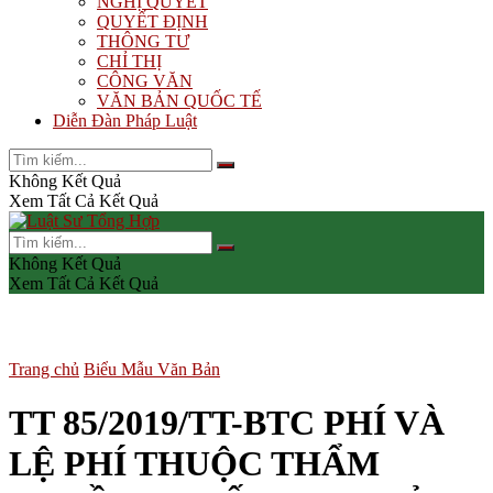
NGHỊ QUYẾT
QUYẾT ĐỊNH
THÔNG TƯ
CHỈ THỊ
CÔNG VĂN
VĂN BẢN QUỐC TẾ
Diễn Đàn Pháp Luật
Không Kết Quả
Xem Tất Cả Kết Quả
Không Kết Quả
Xem Tất Cả Kết Quả
Trang chủ
Biểu Mẫu Văn Bản
TT 85/2019/TT-BTC PHÍ VÀ
LỆ PHÍ THUỘC THẨM