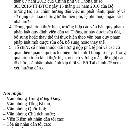
tháng 7 năm 2013 của Chính phủ và Thông tư số
303/2016/TT-BTC ngày 15 tháng 11 năm 2016 của Bộ
trưởng Bộ Tài chính hướng dẫn việc in, phát hành, quản lý và
sử dụng các loại chứng từ thu tiền phí, lệ phí thuộc ngân sách
nhà nước.
Trong quá trình thực hiện, trường hợp các văn bản quy phạm
pháp luật quy định viện dẫn tại Thông tư này được sửa đổi,
bổ sung hoặc thay thế thì thực hiện theo văn bản quy phạm
pháp luật mới được sửa đổi, bổ sung hoặc thay thế.
Tổ chức, cá nhân thuộc đối tượng nộp phí, lệ phí và các cơ
quan liên quan chịu trách nhiệm thi hành Thông tư này. Trong
quá trình triển khai thực hiện, nếu có vướng mắc, đề nghị các
tổ chức, cá nhân phản ánh kịp thời về Bộ Tài chính để xem
xét, hướng dẫn./.
Nơi nhận:
– Văn phòng Trung ương Đảng;
– Văn phòng Tổng Bí thư;
– Văn phòng Quốc hội;
– Văn phòng Chủ tịch nước;
– Viện Kiểm sát nhân dân tối cao;
– Tòa án nhân dân tối cao;