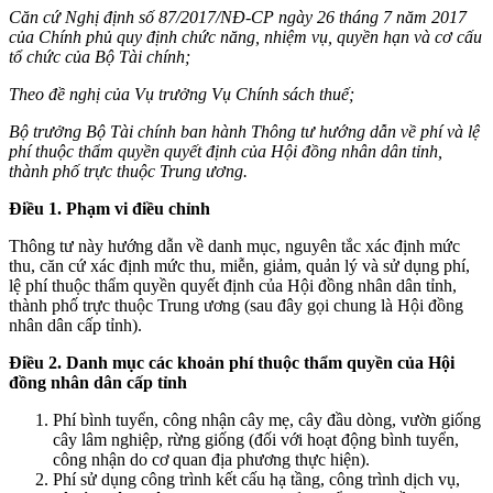
Căn cứ Nghị định số
87/2017/NĐ-CP ngày 26 tháng 7 năm 2017
của Chính phủ quy định chức năng, nhiệm vụ, quyền hạn và cơ cấu
tổ chức của Bộ Tài chính;
Theo đề nghị của Vụ trưởng Vụ Chính sách thuế;
Bộ trưởng Bộ Tài chí
nh ban hành Thông tư hướng dẫn về phí và lệ
phí thuộc thẩ
m quyền quyết định của Hội đồng nhân dân tỉnh,
thành phố trực thuộc Trung ương.
Đi
ều 1. Phạ
m vi
điều chỉnh
Thông tư này hướng dẫn về danh mục, nguyên tắc xác định mức
thu, căn cứ xác định mức thu, miễn, giảm, quản lý và sử dụng phí,
lệ phí thuộc thẩm quyền quyết định của Hội đồng nhân dân tỉnh,
thành phố trực thuộc Trung ương (sau đây gọi chung là Hội đồng
nhân dân cấp tỉnh).
Điều 2. Danh mục các khoản phí thuộc thẩm quyền của Hội
đồng nhân dân cấp tỉnh
Phí bình tuyển, công nhận cây mẹ, cây đầu dòng, vườn giống
cây lâm nghiệp, rừng giống (đối với hoạt động bình tuyển,
công nhận do cơ quan địa phương thực hiện).
Phí sử dụng công trình kết cấu hạ tầng, công trình dịch vụ,