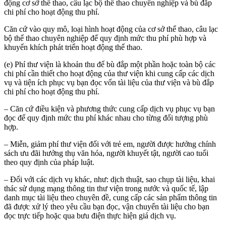
động cơ sở thể thao, câu lạc bộ thể thao chuyên nghiệp và bù đắp
chi phí cho hoạt động thu phí.
Căn cứ vào quy mô, loại hình hoạt động của cơ sở thể thao, câu lạc
bộ thể thao chuyên nghiệp để quy định mức thu phí phù hợp và
khuyến khích phát triển hoạt động thể thao.
(e) Phí thư viện là khoản thu để bù đắp một phần hoặc toàn bộ các
chi phí cần thiết cho hoạt động của thư viện khi cung cấp các dịch
vụ và tiện ích phục vụ bạn đọc vốn tài liệu của thư viện và bù đắp
chi phí cho hoạt động thu phí.
– Căn cứ điều kiện và phương thức cung cấp dịch vụ phục vụ bạn
đọc để quy định mức thu phí khác nhau cho từng đối tượng phù
hợp.
– Miễn, giảm phí thư viện đối với trẻ em, người được hưởng chính
sách ưu đãi hưởng thụ văn hóa, người khuyết tật, người cao tuổi
theo quy định của pháp luật.
– Đối với các dịch vụ khác, như: dịch thuật, sao chụp tài liệu, khai
thác sử dụng mạng thông tin thư viện trong nước và quốc tế, lập
danh mục tài liệu theo chuyên đề, cung cấp các sản phẩm thông tin
đã được xử lý theo yêu cầu bạn đọc, vận chuyển tài liệu cho bạn
đọc trực tiếp hoặc qua bưu điện thực hiện giá dịch vụ.