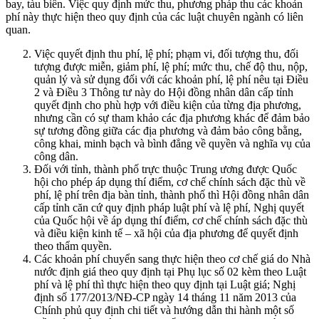
bay, tàu biển. Việc quy định mức thu, phương pháp thu các khoản
phí này thực hiện theo quy định của các luật chuyên ngành có liên
quan.
Việc quyết định thu phí, lệ phí; phạm vi, đối tượng thu, đối
tượng được miễn, giảm phí, lệ phí; mức thu, chế độ thu, nộp,
quản lý và sử dụng đối với các khoản phí, lệ phí nêu tại Điều
2 và Điều 3 Thông tư này do Hội đồng nhân dân cấp tỉnh
quyết định cho phù hợp với điều kiện của từng địa phương,
nhưng cần có sự tham khảo các địa phương khác để đảm bảo
sự tương đồng giữa các địa phương và đảm bảo công bằng,
công khai, minh bạch và bình đẳng về quyền và nghĩa vụ của
công dân.
Đối với tỉnh, thành phố trực thuộc Trung ương được Quốc
hội cho phép áp dụng thí điểm, cơ chế chính sách đặc thù về
phí, lệ phí trên địa bàn tỉnh, thành phố thì Hội đồng nhân dân
cấp tỉnh căn cứ quy định pháp luật phí và lệ phí, Nghị quyết
của Quốc hội về áp dụng thí điểm, cơ chế chính sách đặc thù
và điều kiện kinh tế – xã hội của địa phương để quyết định
theo thẩm quyền.
Các khoản phí chuyển sang thực hiện theo cơ chế giá do Nhà
nước định giá theo quy định tại Phụ lục số 02 kèm theo Luật
phí và lệ phí thì thực hiện theo quy định tại Luật giá; Nghị
định số 177/2013/NĐ-CP ngày 14 tháng 11 năm 2013 của
Chính phủ quy định chi tiết và hướng dẫn thi hành một số