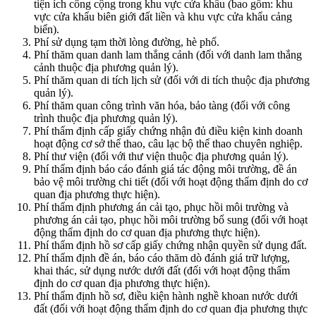
tiện ích công cộng trong khu vực cửa khẩu (bao gồm: khu
vực cửa khẩu biên giới đất liền và khu vực cửa khẩu cảng
biển).
Phí sử dụng tạm thời lòng đường, hè phố.
Phí thăm quan danh lam thắng cảnh (đối với danh lam thắng
cảnh thuộc địa phương quản lý).
Phí thăm quan di tích lịch sử (đối với di tích thuộc địa phương
quản lý).
Phí thăm quan công trình văn hóa, bảo tàng (đối với công
trình thuộc địa phương quản lý).
Phí thẩm định cấp giấy chứng nhận đủ điều kiện kinh doanh
hoạt động cơ sở thể thao, câu lạc bộ thể thao chuyên nghiệp.
Phí thư viện (đối với thư viện thuộc địa phương quản lý).
Phí thẩm định báo cáo đánh giá tác động môi trường, đề án
bảo vệ môi trường chi tiết (đối với hoạt động thẩm định do cơ
quan địa phương thực hiện).
Phí thẩm định phương án cải tạo, phục hồi môi trường và
phương án cải tạo, phục hồi môi trường bổ sung (đối với hoạt
động thẩm định do cơ quan địa phương thực hiện).
Phí thẩm định hồ sơ cấp giấy chứng nhận quyền sử dụng đất.
Phí thẩm định đề án, báo cáo thăm dò đánh giá trữ lượng,
khai thác, sử dụng nước dưới đất (đối với hoạt động thẩm
định do cơ quan địa phương thực hiện).
Phí thẩm định hồ sơ, điều kiện hành nghề khoan nước dưới
đất (đối với hoạt động thẩm định do cơ quan địa phương thực