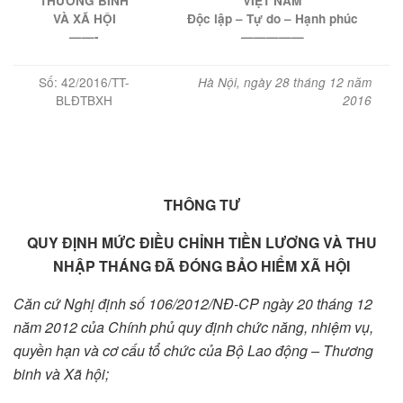
THƯƠNG BINH
VIỆT NAM
VÀ XÃ HỘI
Độc lập – Tự do – Hạnh phúc
——-
—————
Số: 42/2016/TT-
Hà Nội, ngày
28
tháng
12
năm
BLĐTBXH
2016
THÔNG TƯ
QUY ĐỊNH MỨC ĐIỀU CHỈNH TIỀN LƯƠNG VÀ THU
NHẬP THÁNG ĐÃ ĐÓNG BẢO HIỂM XÃ HỘI
Căn cứ Nghị định số 106/2012/NĐ-CP ngày 20 tháng 12
năm 2012 của Ch
í
nh phủ quy định chức năng, nhiệm vụ,
quy
ề
n hạn và cơ cấu t
ổ
chức của Bộ Lao động – Thương
b
i
nh và Xã hội;