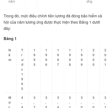
năm
ứng
Trong đó, mức điều chỉnh tiền lương đã đóng bảo hiểm xã
hội của năm tương ứng được thực hiện theo Bảng 1 dưới
đây:
Bảng 1
N
T
1
1
1
1
1
2
2
ă
r
9
9
9
9
9
0
0
m
ư
9
9
9
9
9
0
0
ớ
5
6
7
8
9
0
1
c
1
9
9
5
M
4
3
3
3
3
3
3
3
ứ
,
,
,
,
,
,
,
,
c
4
7
5
4
1
0
0
1