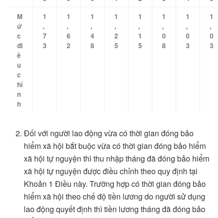
M
1
1
1
1
1
1
1
1
ứ
,
,
,
,
,
,
,
,
c
7
6
4
2
1
0
0
0
đi
3
2
8
5
5
8
3
3
ề
u
c
hỉ
n
h
Đối với người lao động vừa có thời gian đóng bảo
hiểm xã hội bắt buộc vừa có thời gian đóng bảo hiểm
xã hội tự nguyện thì thu nhập tháng đã đóng bảo hiểm
xã hội tự nguyện được điều chỉnh theo quy định tại
Khoản 1 Điều này. Trường hợp có thời gian đóng bảo
hiểm xã hội theo chế độ tiền lương do người sử dụng
lao động quyết định thì tiền lương tháng đã đóng bảo