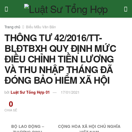
Trang chủ
Biểu Mẫu Văn Bản
THÔNG TƯ 42/2016/TT-
BLĐTBXH QUY ĐỊNH MỨC
ĐIỀU CHỈNH TIỀN LƯƠNG
VÀ THU NHẬP THÁNG ĐÃ
ĐÓNG BẢO HIỂM XÃ HỘI
bởi
Luật Sư Tổng Hợp 01
17/01/2021
0
CHIA SẺ
BỘ LAO ĐỘNG –
CỘNG HÒA XÃ HỘI CHỦ NGHĨA