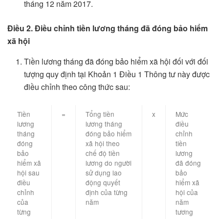
tháng 12 năm 2017.
Điều 2. Điều chỉnh tiền lương tháng đã đóng bảo hiểm
xã hội
Tiền lương tháng đã đóng bảo hiểm xã hội đối với đối
tượng quy định tại Khoản 1 Điều 1 Thông tư này được
điều chỉnh theo công thức sau:
Tiền
=
Tổng tiền
x
Mức
lương
lương tháng
điều
tháng
đóng bảo hiểm
chỉnh
đóng
xã hội theo
tiền
bảo
chế độ tiền
lương
hiểm xã
lương do người
đã đóng
hội sau
sử dụng lao
bảo
điều
động quyết
hiểm xã
chỉnh
định của từng
hội của
của
năm
năm
từng
tương