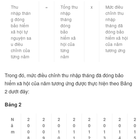
Thu
=
Tổng thu
x
Mức điều
nhập thán
nhập
chỉnh thu
g đóng
tháng
nhập
bảo hiểm
đóng
tháng đã
xã hội tự
bảo
đóng bảo
nguyện sa
hiểm xã
hiểm xã hội
u điều
hội của
của năm
chỉnh của
từng
tương ứng
từng năm
năm
Trong đó, mức điều chỉnh thu nhập tháng đã đóng bảo
hiểm xã hội của năm tương ứng được thực hiện theo Bảng
2 dưới đây:
Bảng 2
N
2
2
2
2
2
2
2
2
ă
0
0
0
0
0
0
0
0
m
0
0
1
1
1
1
1
1
8
9
0
1
2
3
4
5