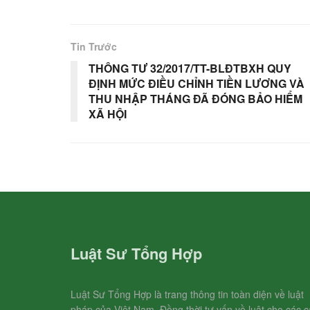
Tin Trước
THÔNG TƯ 32/2017/TT-BLĐTBXH QUY
ĐỊNH MỨC ĐIỀU CHỈNH TIỀN LƯƠNG VÀ
THU NHẬP THÁNG ĐÃ ĐÓNG BẢO HIỂM
XÃ HỘI
Luật Sư Tổng Hợp
Luật Sư Tổng Hợp là trang thông tin toàn diện về luật
pháp của Việt Nam. Đồng thời tư vấn về luật cho các c