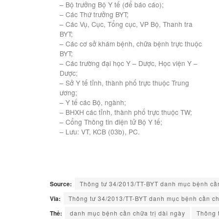
– Bộ trưởng Bộ Y tế (để báo cáo);
– Các Thứ trưởng BYT;
– Các Vụ, Cục, Tổng cục, VP Bộ, Thanh tra
BYT;
– Các cơ sở khám bệnh, chữa bệnh trực thuộc
BYT;
– Các trường đại học Y – Dược, Học viện Y –
Dược;
– Sở Y tế tỉnh, thành phố trực thuộc Trung
ương;
– Y tế các Bộ, ngành;
– BHXH các tỉnh, thành phố trực thuộc TW;
– Cổng Thông tin điện tử Bộ Y tế;
– Lưu: VT, KCB (03b), PC.
Source:
Thông tư 34/2013/TT-BYT danh mục bệnh cần
Via:
Thông tư 34/2013/TT-BYT danh mục bệnh cần chữ
Thẻ:
danh mục bệnh cần chữa trị dài ngày
Thông 