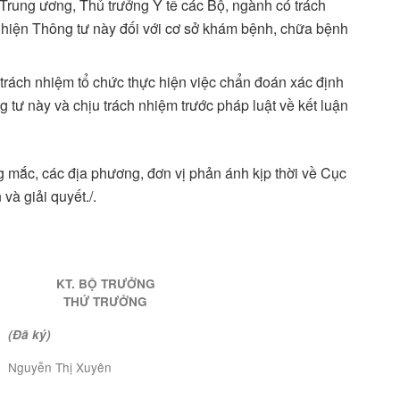
 Trung ương, Thủ trưởng Y tế các Bộ, ngành có trách
c hiện Thông tư này đối với cơ sở khám bệnh, chữa bệnh
rách nhiệm tổ chức thực hiện việc chẩn đoán xác định
tư này và chịu trách nhiệm trước pháp luật về kết luận
g mắc, các địa phương, đơn vị phản ánh kịp thời về Cục
à giải quyết./.
KT. BỘ TRƯỞNG
THỨ TRƯỞNG
(Đã ký)
Nguyễn Thị Xuyên