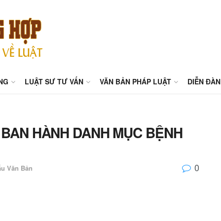
NG
LUẬT SƯ TƯ VẤN
VĂN BẢN PHÁP LUẬT
DIỄN ĐÀN
T BAN HÀNH DANH MỤC BỆNH
0
ẫu Văn Bản