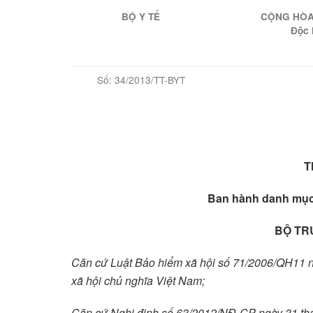
BỘ Y TẾ
CỘNG HÒA 
Độc 
Số: 34/2013/TT-BYT
T
Ban hành danh mục 
BỘ TR
Căn cứ Luật Bảo hiểm xã hội số 71/2006/QH11 
xã hội chủ nghĩa Việt Nam;
Căn cứ Nghị định số 63/2012/NĐ-CP ngày 31 th