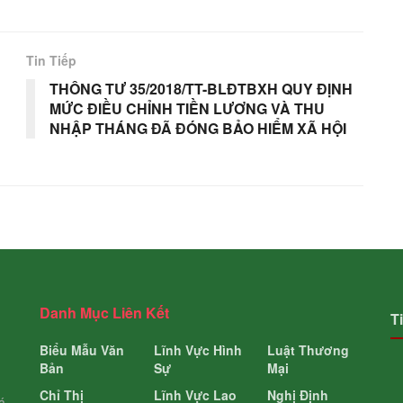
Tin Tiếp
THÔNG TƯ 35/2018/TT-BLĐTBXH QUY ĐỊNH
MỨC ĐIỀU CHỈNH TIỀN LƯƠNG VÀ THU
NHẬP THÁNG ĐÃ ĐÓNG BẢO HIỂM XÃ HỘI
Danh Mục Liên Kết
T
Biểu Mẫu Văn
Lĩnh Vực Hình
Luật Thương
Bản
Sự
Mại
Chỉ Thị
Lĩnh Vực Lao
Nghị Định
á