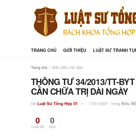
TRANG CHỦ
GIỚI THIỆU
LUẬT SƯ TRANH TỤ
Trang chủ
Biểu Mẫu Văn Bản
THÔNG TƯ 34/2013/TT-BY
CẦN CHỮA TRỊ DÀI NGÀY
bởi
Luật Sư Tổng Hợp 01
17/01/2021
trong
Biểu M
0
0
CHIA SẺ
XEM