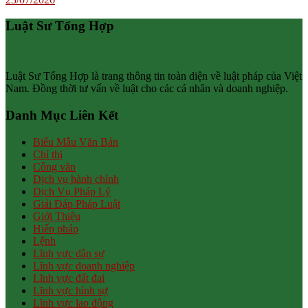
Luật Sư Tổng Hợp
Luật Sư Tổng Hợp là trang thông tin toàn diện về luật pháp của Việt
Nam. Đồng thời tư vấn về luật cho các cá nhân và doanh nghiệp.
Danh Mục Liên Kết
Biểu Mẫu Văn Bản
Chỉ thị
Công văn
Dịch vụ hành chính
Dịch Vụ Pháp Lý
Giải Đáp Pháp Luật
Giới Thiệu
Hiến pháp
Lệnh
Lĩnh vực dân sự
Lĩnh vực doanh nghiệp
Lĩnh vực đất đai
Lĩnh vực hình sự
Lĩnh vực lao động