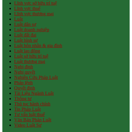
Lĩnh vực sở hữu trí tuệ
Lĩnh vực thuế
Lĩnh vực thương mại
Luật
Luật dân sự
Luật doanh nghiệp
Luật đất đai
Luật hình sự
Luật hôn nhân & gia đình
Luật lao động
Luật sở hữu trí tuệ
Luật thương mại
Nghị định
Nghị quyết
Nghiên Cứu Pháp Luật
Pháp lệnh
Quyết định
Tài Liệu Ngành Luật
Thông tư
Thủ tục hành chính
Tin Pháp Luật
Tư vấn luật thuế
Văn Bản Pháp Luật
Video Luật Sư