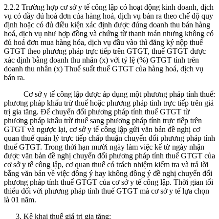
2.2.2 Trường hợp cơ sở y tế công lập có hoạt động kinh doanh, dịch
vụ có đầy đủ hoá đơn của hàng hoá, dịch vụ bán ra theo chế độ quy
định hoặc có đủ điều kiện xác định được đúng doanh thu bán hàng
hoá, dịch vụ như hợp đồng và chứng từ thanh toán nhưng không có
đủ hoá đơn mua hàng hóa, dịch vụ đầu vào thì đăng ký nộp thuế
GTGT theo phương pháp trực tiếp trên GTGT, thuế GTGT được
xác định bằng doanh thu nhân (x) với tỷ lệ (%) GTGT tính trên
doanh thu nhân (x) Thuế suất thuế GTGT của hàng hoá, dịch vụ
bán ra.
Cơ sở y tế công lập được áp dụng một phương pháp tính thuế:
phương pháp khấu trừ thuế hoặc phương pháp tính trực tiếp trên giá
trị gia tăng. Để chuyển đổi phương pháp tính thuế GTGT từ
phương pháp khấu trừ thuế sang phương pháp tính trực tiếp trên
GTGT và ngược lại, cơ sở y tế công lập gửi văn bản đề nghị cơ
quan thuế quản lý trực tiếp chấp thuận chuyển đổi phương pháp tính
thuế GTGT. Trong thời hạn mười ngày làm việc kể từ ngày nhận
được văn bản đề nghị chuyển đổi phương pháp tính thuế GTGT của
cơ sở y tế công lập, cơ quan thuế có trách nhiệm kiểm tra và trả lời
bằng văn bản về việc đồng ý hay không đồng ý đề nghị chuyển đổi
phương pháp tính thuế GTGT của cơ sở y tế công lập. Thời gian tối
thiểu đối với phương pháp tính thuế GTGT mà cơ sở y tế lựa chọn
là 01 năm.
Kê khai thuế giá trị gia tăng: