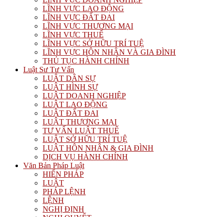
LĨNH VỰC LAO ĐỘNG
LĨNH VỰC ĐẤT ĐAI
LĨNH VỰC THƯƠNG MẠI
LĨNH VỰC THUẾ
LĨNH VỰC SỞ HỮU TRÍ TUỆ
LĨNH VỰC HÔN NHÂN VÀ GIA ĐÌNH
THỦ TỤC HÀNH CHÍNH
Luật Sư Tư Vấn
LUẬT DÂN SỰ
LUẬT HÌNH SỰ
LUẬT DOANH NGHIỆP
LUẬT LAO ĐỘNG
LUẬT ĐẤT ĐAI
LUẬT THƯƠNG MẠI
TƯ VẤN LUẬT THUẾ
LUẬT SỞ HỮU TRÍ TUỆ
LUẬT HÔN NHÂN & GIA ĐÌNH
DỊCH VỤ HÀNH CHÍNH
Văn Bản Pháp Luật
HIẾN PHÁP
LUẬT
PHÁP LỆNH
LỆNH
NGHỊ ĐỊNH