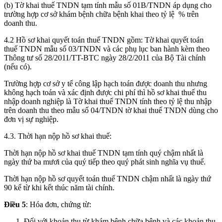
(b) Tờ khai thuế TNDN tạm tính mẫu số 01B/TNDN áp dụng cho
trường hợp cơ sở khám bệnh chữa bệnh khai theo tỷ lệ % trên
doanh thu.
4.2 Hồ sơ khai quyết toán thuế TNDN gồm: Tờ khai quyết toán
thuế TNDN mẫu số 03/TNDN và các phụ lục ban hành kèm theo
Thông tư số 28/2011/TT-BTC ngày 28/2/2011 của Bộ Tài chính
(nếu có).
Trường hợp cơ sở y tế công lập hạch toán được doanh thu nhưng
không hạch toán và xác định được chi phí thì hồ sơ khai thuế thu
nhập doanh nghiệp là Tờ khai thuế TNDN tính theo tỷ lệ thu nhập
trên doanh thu theo mẫu số 04/TNDN tờ khai thuế TNDN dùng cho
đơn vị sự nghiệp.
4.3. Thời hạn nộp hồ sơ khai thuế:
Thời hạn nộp hồ sơ khai thuế TNDN tạm tính quý chậm nhất là
ngày thứ ba mươi của quý tiếp theo quý phát sinh nghĩa vụ thuế.
Thời hạn nộp hồ sơ quyết toán thuế TNDN chậm nhất là ngày thứ
90 kể từ khi kết thúc năm tài chính.
Điều 5
: Hóa đơn, chứng từ:
Đối với khoản thu từ khám bệnh chữa bệnh và các khoản thu