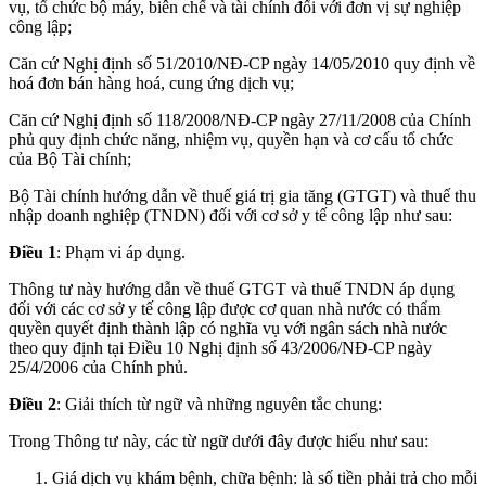
vụ, tổ chức bộ máy, biên chế và tài chính đối với đơn vị sự nghiệp
công lập;
Căn cứ Nghị định số 51/2010/NĐ-CP ngày 14/05/2010 quy định về
hoá đơn bán hàng hoá, cung ứng dịch vụ;
Căn cứ Nghị định số 118/2008/NĐ-CP ngày 27/11/2008 của Chính
phủ quy định chức năng, nhiệm vụ, quyền hạn và cơ cấu tổ chức
của Bộ Tài chính;
Bộ Tài chính hướng dẫn về thuế giá trị gia tăng (GTGT) và thuế thu
nhập doanh nghiệp (TNDN) đối với cơ sở y tế công lập như sau:
Điều 1
: Phạm vi áp dụng.
Thông tư này hướng dẫn về thuế GTGT và thuế TNDN áp dụng
đối với các cơ sở y tế công lập được cơ quan nhà nước có thẩm
quyền quyết định thành lập có nghĩa vụ với ngân sách nhà nước
theo quy định tại Điều 10 Nghị định số 43/2006/NĐ-CP ngày
25/4/2006 của Chính phủ.
Điều 2
: Giải thích từ ngữ và những nguyên tắc chung:
Trong Thông tư này, các từ ngữ dưới đây được hiểu như sau:
Giá dịch vụ khám bệnh, chữa bệnh: là số tiền phải trả cho mỗi