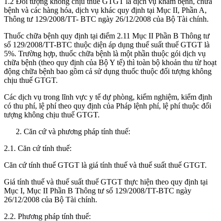
1.2 Đối tượng không chịu thuế GTGT là dịch vụ khám bệnh, chữa
bệnh và các hàng hóa, dịch vụ khác quy định tại Mục II, Phần A,
Thông tư 129/2008/TT- BTC ngày 26/12/2008 của Bộ Tài chính.
Thuốc chữa bệnh quy định tại điểm 2.11 Mục II Phần B Thông tư
số 129/2008/TT-BTC thuộc diện áp dụng thuế suất thuế GTGT là
5%. Trường hợp, thuốc chữa bệnh là một phần thuộc gói dịch vụ
chữa bệnh (theo quy định của Bộ Y tế) thì toàn bộ khoản thu từ hoạt
động chữa bệnh bao gồm cả sử dụng thuốc thuộc đối tượng không
chịu thuế GTGT.
Các dịch vụ trong lĩnh vực y tế dự phòng, kiểm nghiệm, kiểm định
có thu phí, lệ phí theo quy định của Pháp lệnh phí, lệ phí thuộc đối
tượng không chịu thuế GTGT.
Căn cứ và phương pháp tính thuế:
2.1. Căn cứ tính thuế:
Căn cứ tính thuế GTGT là giá tính thuế và thuế suất thuế GTGT.
Giá tính thuế và thuế suất thuế GTGT thực hiện theo quy định tại
Mục I, Mục II Phần B Thông tư số 129/2008/TT-BTC ngày
26/12/2008 của Bộ Tài chính.
2.2. Phương pháp tính thuế: