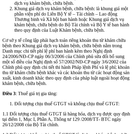
dịch vụ khám bệnh, chữa bệnh.
Khung giá dịch vụ khám bệnh, chữa bệnh: là khung giá một
phần viện phí do Liên Bộ Y tế – Tài chính – Lao động
Thương binh và Xã hội ban hành hoặc Khung giá dịch vụ
khám bệnh, chữa bệnh do Bộ Tài chính và Bộ Y tế ban hành
theo quy định của Luật Khám bệnh, chữa bệnh.
Cơ sở y tế công lập phải hạch toán riêng khoản thu từ khám chữa
bệnh theo Khung giá dịch vụ khám bệnh, chữa bệnh nằm trong
Danh mục chi tiết phí lệ phí ban hành kèm theo Nghị định
24/2006/NĐ-CP ngày 06/3/2006 của Chính phủ sửa đổi bổ sung
một số điều của Nghị định số 57/2002/NĐ-CP ngày 3/6/2002 của
Chính phủ quy định chi tiết thi hành Pháp lệnh Phí và lệ phí; khoản
thu từ khám chữa bệnh khác và các khoản thu từ các hoạt động sản
xuất, kinh doanh khác theo quy định của pháp luật ngoài hoạt động
khám bệnh, chữa bệnh.
Điều 3
: Thuế giá trị gia tăng:
Đối tượng chịu thuế GTGT và không chịu thuế GTGT:
1.1 Đối tượng chịu thuế GTGT là hàng hóa, dịch vụ được quy định
tại điểm 1, Mục I, Phần A, Thông tư 129 /2008/TT- BTC ngày
26/12/2008 của Bộ Tài chính.