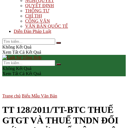
NGHỊ QUYẾT
QUYẾT ĐỊNH
THÔNG TƯ
CHỈ THỊ
CÔNG VĂN
VĂN BẢN QUỐC TẾ
Diễn Đàn Pháp Luật
Không Kết Quả
Xem Tất Cả Kết Quả
Không Kết Quả
Xem Tất Cả Kết Quả
Trang chủ
Biểu Mẫu Văn Bản
TT 128/2011/TT-BTC THUẾ
GTGT VÀ THUẾ TNDN ĐỐI