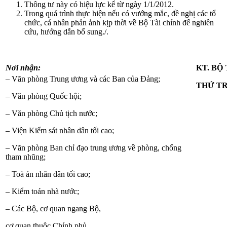
Thông tư này có hiệu lực kể từ ngày 1/1/2012.
Trong quá trình thực hiện nếu có vướng mắc, đề nghị các tổ
chức, cá nhân phản ảnh kịp thời về Bộ Tài chính để nghiên
cứu, hướng dẫn bổ sung./.
Nơi nhận:
KT. BỘ
– Văn phòng Trung ương và các Ban của Đảng;
THỨ T
– Văn phòng Quốc hội;
– Văn phòng Chủ tịch nước;
– Viện Kiểm sát nhân dân tối cao;
– Văn phòng Ban chỉ đạo trung ương về phòng, chống
tham nhũng;
– Toà án nhân dân tối cao;
– Kiểm toán nhà nước;
– Các Bộ, cơ quan ngang Bộ,
cơ quan thuộc Chính phủ,