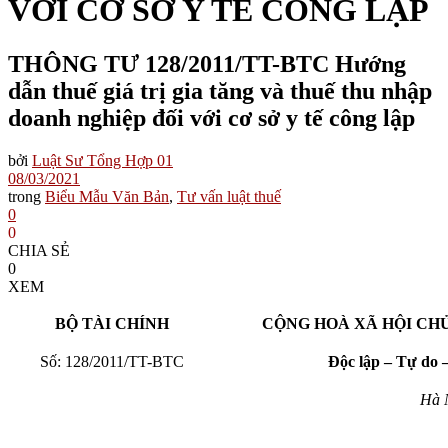
VỚI CƠ SỞ Y TẾ CÔNG LẬP
THÔNG TƯ 128/2011/TT-BTC Hướng
dẫn thuế giá trị gia tăng và thuế thu nhập
doanh nghiệp đối với cơ sở y tế công lập
bởi
Luật Sư Tổng Hợp 01
08/03/2021
trong
Biểu Mẫu Văn Bản
,
Tư vấn luật thuế
0
0
CHIA SẺ
0
XEM
BỘ TÀI CHÍNH
CỘNG HOÀ XÃ HỘI CH
Số: 128/2011/TT-BTC
Độc lập – Tự do 
Hà Nộ