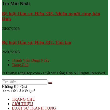
Tin Mới Nhất
Bộ luật Dân sự: Điều 338. Nhiều người cùng bảo
lãnh
26/07/2026
Bộ luật Dân sự: Điều 337. Thù lao
26/07/2026
Thành Viên Đăng Nhập
Trang Chủ
© LuatSuTongHop.com - Luật Sư Tổng Hợp All Rights Reserved.
Không Kết Quả
Xem Tất Cả Kết Quả
TRANG CHỦ
GIỚI THIỆU
LUẬT SƯ TRANH TỤNG