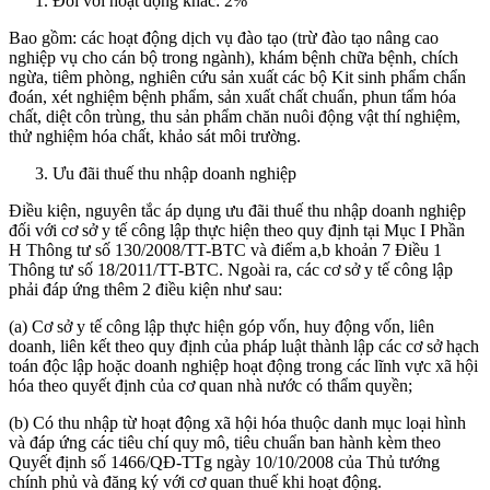
Đối với hoạt động khác: 2%
Bao gồm: các hoạt động dịch vụ đào tạo (trừ đào tạo nâng cao
nghiệp vụ cho cán bộ trong ngành), khám bệnh chữa bệnh, chích
ngừa, tiêm phòng, nghiên cứu sản xuất các bộ Kit sinh phẩm chẩn
đoán, xét nghiệm bệnh phẩm, sản xuất chất chuẩn, phun tẩm hóa
chất, diệt côn trùng, thu sản phẩm chăn nuôi động vật thí nghiệm,
thử nghiệm hóa chất, khảo sát môi trường.
Ưu đãi thuế thu nhập doanh nghiệp
Điều kiện, nguyên tắc áp dụng ưu đãi thuế thu nhập doanh nghiệp
đối với cơ sở y tế công lập thực hiện theo quy định tại Mục I Phần
H Thông tư số 130/2008/TT-BTC và điểm a,b khoản 7 Điều 1
Thông tư số 18/2011/TT-BTC. Ngoài ra, các cơ sở y tế công lập
phải đáp ứng thêm 2 điều kiện như sau:
(a) Cơ sở y tế công lập thực hiện góp vốn, huy động vốn, liên
doanh, liên kết theo quy định của pháp luật thành lập các cơ sở hạch
toán độc lập hoặc doanh nghiệp hoạt động trong các lĩnh vực xã hội
hóa theo quyết định của cơ quan nhà nước có thẩm quyền;
(b) Có thu nhập từ hoạt động xã hội hóa thuộc danh mục loại hình
và đáp ứng các tiêu chí quy mô, tiêu chuẩn ban hành kèm theo
Quyết định số 1466/QĐ-TTg ngày 10/10/2008 của Thủ tướng
chính phủ và đăng ký với cơ quan thuế khi hoạt động.