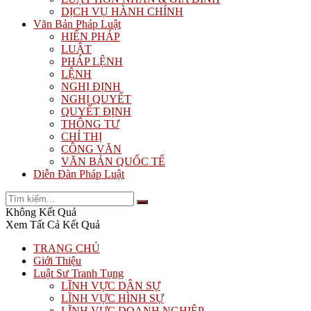
DỊCH VỤ HÀNH CHÍNH
Văn Bản Pháp Luật
HIẾN PHÁP
LUẬT
PHÁP LỆNH
LỆNH
NGHỊ ĐỊNH
NGHỊ QUYẾT
QUYẾT ĐỊNH
THÔNG TƯ
CHỈ THỊ
CÔNG VĂN
VĂN BẢN QUỐC TẾ
Diễn Đàn Pháp Luật
Không Kết Quả
Xem Tất Cả Kết Quả
TRANG CHỦ
Giới Thiệu
Luật Sư Tranh Tụng
LĨNH VỰC DÂN SỰ
LĨNH VỰC HÌNH SỰ
LĨNH VỰC DOANH NGHIỆP