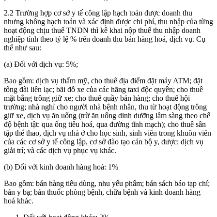
2.2 Trường hợp cơ sở y tế công lập hạch toán được doanh thu
nhưng không hạch toán và xác định được chi phí, thu nhập của từng
hoạt động chịu thuế TNDN thì kê khai nộp thuế thu nhập doanh
nghiệp tính theo tỷ lệ % trên doanh thu bán hàng hoá, dịch vụ. Cụ
thể như sau:
(a) Đối với dịch vụ: 5%;
Bao gồm: dịch vụ thẩm mỹ, cho thuê địa điểm đặt máy ATM; đặt
tổng đài liên lạc; bãi đỗ xe của các hãng taxi độc quyền; cho thuê
mặt bằng trông giữ xe; cho thuê quầy bán hàng; cho thuê hội
trường; nhà nghỉ cho người nhà bệnh nhân, thu từ hoạt động trông
giữ xe, dịch vụ ăn uống (trừ ăn uống dinh dưỡng lâm sàng theo chế
độ bệnh tật: qua ống tiêu hoá, qua đường tĩnh mạch); cho thuê sân
tập thể thao, dịch vụ nhà ở cho học sinh, sinh viên trong khuôn viên
của các cơ sở y tế công lập, cơ sở đào tạo cán bộ y, dược; dịch vụ
giải trí; và các dịch vụ phục vụ khác.
(b) Đối với kinh doanh hàng hoá: 1%
Bao gồm: bán hàng tiêu dùng, nhu yếu phẩm; bán sách báo tạp chí;
bán y bạ; bán thuốc phòng bệnh, chữa bệnh và kinh doanh hàng
hoá khác.