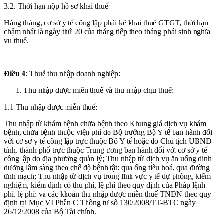
3.2. Thời hạn nộp hồ sơ khai thuế:
Hàng tháng, cơ sở y tế công lập phải kê khai thuế GTGT, thời hạn
chậm nhất là ngày thứ 20 của tháng tiếp theo tháng phát sinh nghĩa
vụ thuế.
Điều 4
: Thuế thu nhập doanh nghiệp:
Thu nhập được miễn thuế và thu nhập chịu thuế:
1.1 Thu nhập được miễn thuế:
Thu nhập từ khám bệnh chữa bệnh theo Khung giá dịch vụ khám
bệnh, chữa bệnh thuộc viện phí do Bộ trưởng Bộ Y tế ban hành đối
với cơ sơ y tế công lập trực thuộc Bô Y tế hoặc do Chủ tịch UBND
tỉnh, thành phố trực thuộc Trung ương ban hành đối với cơ sở y tế
công lập do địa phương quản lý; Thu nhập từ dịch vụ ăn uống dinh
dưỡng lâm sàng theo chế độ bệnh tật: qua ống tiêu hoá, qua đường
tĩnh mạch; Thu nhập từ dịch vụ trong lĩnh vực y tế dự phòng, kiểm
nghiệm, kiểm định có thu phí, lệ phí theo quy định của Pháp lệnh
phí, lệ phí; và các khoản thu nhập được miễn thuế TNDN theo quy
định tại Mục VI Phần C Thông tư số 130/2008/TT-BTC ngày
26/12/2008 của Bộ Tài chính.