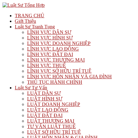
TRANG CHỦ
Giới Thiệu
Luật Sư Tranh Tụng
LĨNH VỰC DÂN SỰ
LĨNH VỰC HÌNH SỰ
LĨNH VỰC DOANH NGHIỆP
LĨNH VỰC LAO ĐỘNG
LĨNH VỰC ĐẤT ĐAI
LĨNH VỰC THƯƠNG MẠI
LĨNH VỰC THUẾ
LĨNH VỰC SỞ HỮU TRÍ TUỆ
LĨNH VỰC HÔN NHÂN VÀ GIA ĐÌNH
THỦ TỤC HÀNH CHÍNH
Luật Sư Tư Vấn
LUẬT DÂN SỰ
LUẬT HÌNH SỰ
LUẬT DOANH NGHIỆP
LUẬT LAO ĐỘNG
LUẬT ĐẤT ĐAI
LUẬT THƯƠNG MẠI
TƯ VẤN LUẬT THUẾ
LUẬT SỞ HỮU TRÍ TUỆ
LUẬT HÔN NHÂN & GIA ĐÌNH