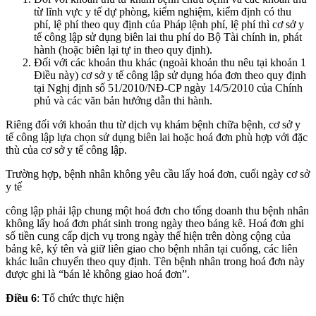
từ lĩnh vực y tế dự phòng, kiểm nghiệm, kiểm định có thu
phí, lệ phí theo quy định của Pháp lệnh phí, lệ phí thì cơ sở y
tế công lập sử dụng biên lai thu phí do Bộ Tài chính in, phát
hành (hoặc biên lại tự in theo quy định).
Đối với các khoản thu khác (ngoài khoản thu nêu tại khoản 1
Điều này) cơ sở y tế công lập sử dụng hóa đơn theo quy định
tại Nghị định số 51/2010/NĐ-CP ngày 14/5/2010 của Chính
phủ và các văn bản hướng dẫn thi hành.
Riêng đối với khoản thu từ dịch vụ khám bệnh chữa bệnh, cơ sở y
tế công lập lựa chọn sử dụng biên lai hoặc hoá đơn phù hợp với đặc
thù của cơ sở y tế công lập.
Trường hợp, bệnh nhân không yêu cầu lấy hoá đơn, cuối ngày cơ sở
y tế
công lập phải lập chung một hoá đơn cho tổng doanh thu bệnh nhân
không lấy hoá đơn phát sinh trong ngày theo bảng kê. Hoá đơn ghi
số tiền cung cấp dịch vụ trong ngày thể hiện trên dòng cộng của
bảng kê, ký tên và giữ liên giao cho bệnh nhân tại cuống, các liên
khác luân chuyển theo quy định. Tên bệnh nhân trong hoá đơn này
được ghi là “bán lẻ không giao hoá đơn”.
Điều 6
: Tổ chức thực hiện