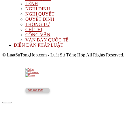
LỆNH
NGHỊ ĐỊNH
NGHỊ QUYẾT
QUYẾT ĐỊNH
THÔNG TƯ
CHỈ THỊ
CÔNG VĂN
VĂN BẢN QUỐC TẾ
DIỄN ĐÀN PHÁP LUẬT
© LuatSuTongHop.com - Luật Sư Tổng Hợp All Rights Reserved.
086 283 7339