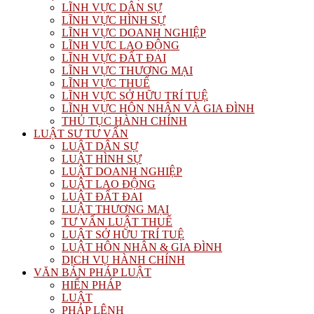
LĨNH VỰC DÂN SỰ
LĨNH VỰC HÌNH SỰ
LĨNH VỰC DOANH NGHIỆP
LĨNH VỰC LAO ĐỘNG
LĨNH VỰC ĐẤT ĐAI
LĨNH VỰC THƯƠNG MẠI
LĨNH VỰC THUẾ
LĨNH VỰC SỞ HỮU TRÍ TUỆ
LĨNH VỰC HÔN NHÂN VÀ GIA ĐÌNH
THỦ TỤC HÀNH CHÍNH
LUẬT SƯ TƯ VẤN
LUẬT DÂN SỰ
LUẬT HÌNH SỰ
LUẬT DOANH NGHIỆP
LUẬT LAO ĐỘNG
LUẬT ĐẤT ĐAI
LUẬT THƯƠNG MẠI
TƯ VẤN LUẬT THUẾ
LUẬT SỞ HỮU TRÍ TUỆ
LUẬT HÔN NHÂN & GIA ĐÌNH
DỊCH VỤ HÀNH CHÍNH
VĂN BẢN PHÁP LUẬT
HIẾN PHÁP
LUẬT
PHÁP LỆNH