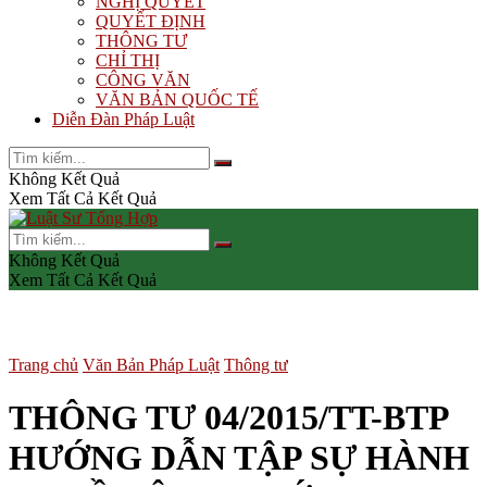
NGHỊ QUYẾT
QUYẾT ĐỊNH
THÔNG TƯ
CHỈ THỊ
CÔNG VĂN
VĂN BẢN QUỐC TẾ
Diễn Đàn Pháp Luật
Không Kết Quả
Xem Tất Cả Kết Quả
Không Kết Quả
Xem Tất Cả Kết Quả
Trang chủ
Văn Bản Pháp Luật
Thông tư
THÔNG TƯ 04/2015/TT-BTP
HƯỚNG DẪN TẬP SỰ HÀNH