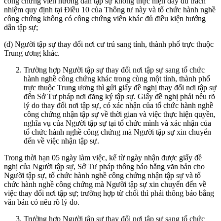
công chứng viên hướng dẫn tập sự không thực hiện đầy đủ trách
nhiệm quy định tại Điều 10 của Thông tư này và tổ chức hành nghề
công chứng không có công chứng viên khác đủ điều kiện hướng
dẫn tập sự;
(d) Người tập sự thay đổi nơi cư trú sang tỉnh, thành phố trực thuộc
Trung ương khác.
Trường hợp Người tập sự thay đổi nơi tập sự sang tổ chức
hành nghề công chứng khác trong cùng một tỉnh, thành phố
trực thuộc Trung ương thì gửi giấy đề nghị thay đổi nơi tập sự
đến Sở Tư pháp nơi đăng ký tập sự. Giấy đề nghị phải nêu rõ
lý do thay đổi nơi tập sự, có xác nhận của tổ chức hành nghề
công chứng nhận tập sự về thời gian và việc thực hiện quyền,
nghĩa vụ của Người tập sự tại tổ chức mình và xác nhận của
tổ chức hành nghề công chứng mà Người tập sự xin chuyển
đến về việc nhận tập sự.
Trong thời hạn 05 ngày làm việc, kể từ ngày nhận được giấy đề
nghị của Người tập sự, Sở Tư pháp thông báo bằng văn bản cho
Người tập sự, tổ chức hành nghề công chứng nhận tập sự và tổ
chức hành nghề công chứng mà Người tập sự xin chuyển đến về
việc thay đổi nơi tập sự; trường hợp từ chối thì phải thông báo bằng
văn bản có nêu rõ lý do.
Trường hợp Người tập sự thay đổi nơi tập sự sang tổ chức