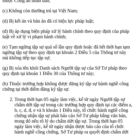
thuộc Công an nhân dân;
(c) Không còn thường trú tại Việt Nam;
(d) Bị kết án và bản án đã có hiệu lực pháp luật;
(đ) Bị áp dụng biện pháp xử lý hành chính theo quy định của pháp
luật về xử lý vi phạm hành chính;
(e) Tạm ngừng tập sự quá số lần quy định hoặc đã hết thời hạn tạm
ngừng tập sự theo quy định tại khoản 2 Điều 5 của Thông tư này
mà không tiếp tục tập sự;
(g) Bị xóa tên khỏi Danh sách Người tập sự của Sở Tư pháp theo
quy định tại khoản 1 Điều 30 của Thông tư này;
(h) Thuộc trường hợp không được đăng ký tập sự hành nghề công
chứng tại thời điểm đăng ký tập sự.
Trong thời hạn 05 ngày làm việc, kể từ ngày Người tập sự
chấm dứt tập sự trong các trường hợp quy định tại các điểm a,
b, c, d, đ, e và h khoản 1 Điều này, tổ chức hành nghề công
chứng nhận tập sự phải báo cáo Sở Tư pháp bằng văn bản,
trong đó nêu rõ lý do chấm dứt tập sự. Trong thời hạn 05
ngày làm việc, kể từ ngày nhận được báo cáo của tổ chức
hành nghề công chứng, Sở Tư pháp ra quyết định chấm dứt