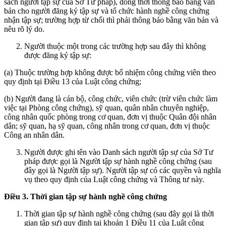
sách người tập sự của Sở Tư pháp), đồng thời thông báo bằng văn
bản cho người đăng ký tập sự và tổ chức hành nghề công chứng
nhận tập sự; trường hợp từ chối thì phải thông báo bằng văn bản và
nêu rõ lý do.
Người thuộc một trong các trường hợp sau đây thì không
được đăng ký tập sự:
(a) Thuộc trường hợp không được bổ nhiệm công chứng viên theo
quy định tại Điều 13 của Luật công chứng;
(b) Người đang là cán bộ, công chức, viên chức (trừ viên chức làm
việc tại Phòng công chứng), sỹ quan, quân nhân chuyên nghiệp,
công nhân quốc phòng trong cơ quan, đơn vị thuộc Quân đội nhân
dân; sỹ quan, hạ sỹ quan, công nhân trong cơ quan, đơn vị thuộc
Công an nhân dân.
Người được ghi tên vào Danh sách người tập sự của Sở Tư
pháp được gọi là Người tập sự hành nghề công chứng (sau
đây gọi là Người tập sự). Người tập sự có các quyền và nghĩa
vụ theo quy định của Luật công chứng và Thông tư này.
Điều 3. Thời gian tập sự hành nghề công chứng
Thời gian tập sự hành nghề công chứng (sau đây gọi là thời
gian tập sự) quy định tại khoản 1 Điều 11 của Luật công