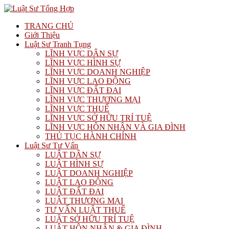
TRANG CHỦ
Giới Thiệu
Luật Sư Tranh Tụng
LĨNH VỰC DÂN SỰ
LĨNH VỰC HÌNH SỰ
LĨNH VỰC DOANH NGHIỆP
LĨNH VỰC LAO ĐỘNG
LĨNH VỰC ĐẤT ĐAI
LĨNH VỰC THƯƠNG MẠI
LĨNH VỰC THUẾ
LĨNH VỰC SỞ HỮU TRÍ TUỆ
LĨNH VỰC HÔN NHÂN VÀ GIA ĐÌNH
THỦ TỤC HÀNH CHÍNH
Luật Sư Tư Vấn
LUẬT DÂN SỰ
LUẬT HÌNH SỰ
LUẬT DOANH NGHIỆP
LUẬT LAO ĐỘNG
LUẬT ĐẤT ĐAI
LUẬT THƯƠNG MẠI
TƯ VẤN LUẬT THUẾ
LUẬT SỞ HỮU TRÍ TUỆ
LUẬT HÔN NHÂN & GIA ĐÌNH