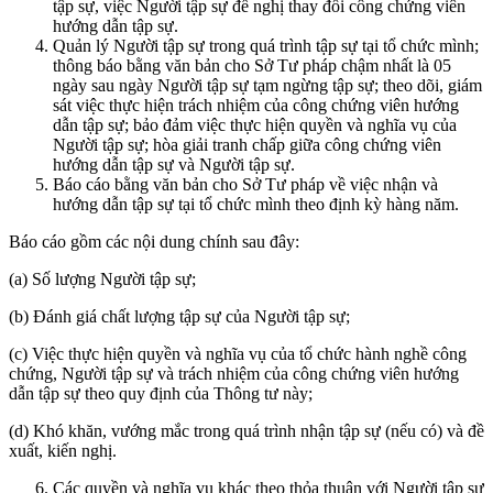
tập sự, việc Người tập sự đề nghị thay đổi công chứng viên
hướng dẫn tập sự.
Quản lý Người tập sự trong quá trình tập sự tại tổ chức mình;
thông báo bằng văn bản cho Sở Tư pháp chậm nhất là 05
ngày sau ngày Người tập sự tạm ngừng tập sự; theo dõi, giám
sát việc thực hiện trách nhiệm của công chứng viên hướng
dẫn tập sự; bảo đảm việc thực hiện quyền và nghĩa vụ của
Người tập sự; hòa giải tranh chấp giữa công chứng viên
hướng dẫn tập sự và Người tập sự.
Báo cáo bằng văn bản cho Sở Tư pháp về việc nhận và
hướng dẫn tập sự tại tổ chức mình theo định kỳ hàng năm.
Báo cáo gồm các nội dung chính sau đây:
(a) Số lượng Người tập sự;
(b) Đánh giá chất lượng tập sự của Người tập sự;
(c) Việc thực hiện quyền và nghĩa vụ của tổ chức hành nghề công
chứng, Người tập sự và trách nhiệm của công chứng viên hướng
dẫn tập sự theo quy định của Thông tư này;
(d) Khó khăn, vướng mắc trong quá trình nhận tập sự (nếu có) và đề
xuất, kiến nghị.
Các quyền và nghĩa vụ khác theo thỏa thuận với Người tập sự