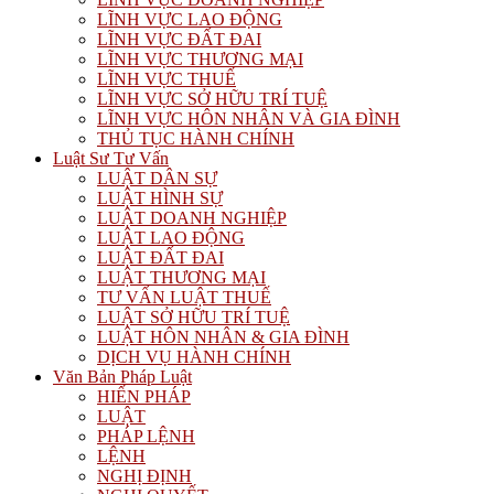
LĨNH VỰC LAO ĐỘNG
LĨNH VỰC ĐẤT ĐAI
LĨNH VỰC THƯƠNG MẠI
LĨNH VỰC THUẾ
LĨNH VỰC SỞ HỮU TRÍ TUỆ
LĨNH VỰC HÔN NHÂN VÀ GIA ĐÌNH
THỦ TỤC HÀNH CHÍNH
Luật Sư Tư Vấn
LUẬT DÂN SỰ
LUẬT HÌNH SỰ
LUẬT DOANH NGHIỆP
LUẬT LAO ĐỘNG
LUẬT ĐẤT ĐAI
LUẬT THƯƠNG MẠI
TƯ VẤN LUẬT THUẾ
LUẬT SỞ HỮU TRÍ TUỆ
LUẬT HÔN NHÂN & GIA ĐÌNH
DỊCH VỤ HÀNH CHÍNH
Văn Bản Pháp Luật
HIẾN PHÁP
LUẬT
PHÁP LỆNH
LỆNH
NGHỊ ĐỊNH