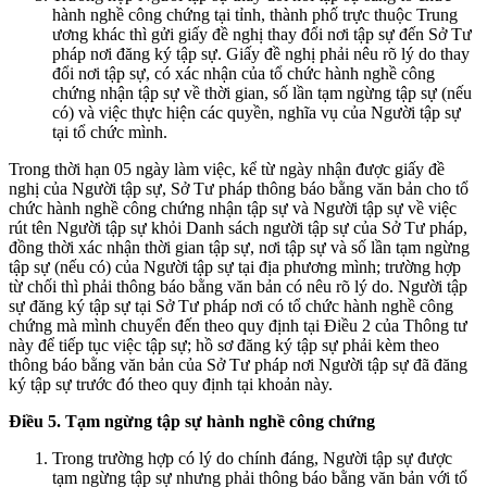
hành nghề công chứng tại tỉnh, thành phố trực thuộc Trung
ương khác thì gửi giấy đề nghị thay đổi nơi tập sự đến Sở Tư
pháp nơi đăng ký tập sự. Giấy đề nghị phải nêu rõ lý do thay
đổi nơi tập sự, có xác nhận của tổ chức hành nghề công
chứng nhận tập sự về thời gian, số lần tạm ngừng tập sự (nếu
có) và việc thực hiện các quyền, nghĩa vụ của Người tập sự
tại tổ chức mình.
Trong thời hạn 05 ngày làm việc, kể từ ngày nhận được giấy đề
nghị của Người tập sự, Sở Tư pháp thông báo bằng văn bản cho tổ
chức hành nghề công chứng nhận tập sự và Người tập sự về việc
rút tên Người tập sự khỏi Danh sách người tập sự của Sở Tư pháp,
đồng thời xác nhận thời gian tập sự, nơi tập sự và số lần tạm ngừng
tập sự (nếu có) của Người tập sự tại địa phương mình; trường hợp
từ chối thì phải thông báo bằng văn bản có nêu rõ lý do. Người tập
sự đăng ký tập sự tại Sở Tư pháp nơi có tổ chức hành nghề công
chứng mà mình chuyển đến theo quy định tại Điều 2 của Thông tư
này để tiếp tục việc tập sự; hồ sơ đăng ký tập sự phải kèm theo
thông báo bằng văn bản của Sở Tư pháp nơi Người tập sự đã đăng
ký tập sự trước đó theo quy định tại khoản này.
Điều 5. Tạm ngừng tập sự hành nghề công chứng
Trong trường hợp có lý do chính đáng, Người tập sự được
tạm ngừng tập sự nhưng phải thông báo bằng văn bản với tổ