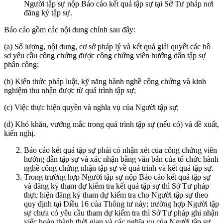
Người tập sự nộp Báo cáo kết quả tập sự tại Sở Tư pháp nơi
đăng ký tập sự.
Báo cáo gồm các nội dung chính sau đây:
(a) Số lượng, nội dung, cơ sở pháp lý và kết quả giải quyết các hồ
sơ yêu cầu công chứng được công chứng viên hướng dẫn tập sự
phân công;
(b) Kiến thức pháp luật, kỹ năng hành nghề công chứng và kinh
nghiệm thu nhận được từ quá trình tập sự;
(c) Việc thực hiện quyền và nghĩa vụ của Người tập sự;
(d) Khó khăn, vướng mắc trong quá trình tập sự (nếu có) và đề xuất,
kiến nghị.
Báo cáo kết quả tập sự phải có nhận xét của công chứng viên
hướng dẫn tập sự và xác nhận bằng văn bản của tổ chức hành
nghề công chứng nhận tập sự về quá trình và kết quả tập sự.
Trong trường hợp Người tập sự nộp Báo cáo kết quả tập sự
và đăng ký tham dự kiểm tra kết quả tập sự thì Sở Tư pháp
thực hiện đăng ký tham dự kiểm tra cho Người tập sự theo
quy định tại Điều 16 của Thông tư này; trường hợp Người tập
sự chưa có yêu cầu tham dự kiểm tra thì Sở Tư pháp ghi nhận
việc hoàn thành thời gian và các nghĩa vụ của Người tập sự