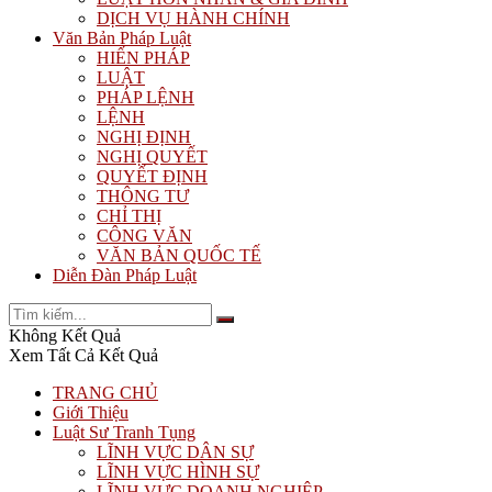
DỊCH VỤ HÀNH CHÍNH
Văn Bản Pháp Luật
HIẾN PHÁP
LUẬT
PHÁP LỆNH
LỆNH
NGHỊ ĐỊNH
NGHỊ QUYẾT
QUYẾT ĐỊNH
THÔNG TƯ
CHỈ THỊ
CÔNG VĂN
VĂN BẢN QUỐC TẾ
Diễn Đàn Pháp Luật
Không Kết Quả
Xem Tất Cả Kết Quả
TRANG CHỦ
Giới Thiệu
Luật Sư Tranh Tụng
LĨNH VỰC DÂN SỰ
LĨNH VỰC HÌNH SỰ
LĨNH VỰC DOANH NGHIỆP