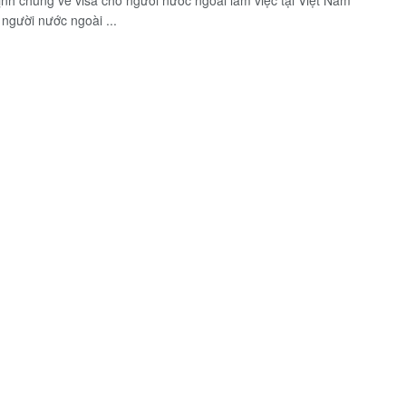
ịnh chung về visa cho người nước ngoài làm việc tại Việt Nam
 người nước ngoài ...