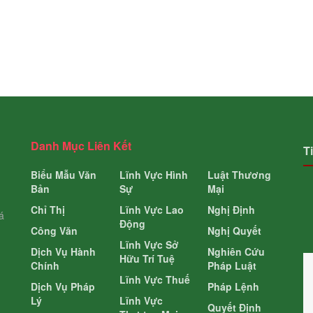
Danh Mục Liên Kết
T
Biểu Mẫu Văn
Lĩnh Vực Hình
Luật Thương
Bản
Sự
Mại
Chỉ Thị
Lĩnh Vực Lao
Nghị Định
á
Động
Công Văn
Nghị Quyết
Lĩnh Vực Sở
Dịch Vụ Hành
Nghiên Cứu
Hữu Trí Tuệ
Chính
Pháp Luật
Lĩnh Vực Thuế
Dịch Vụ Pháp
Pháp Lệnh
Lý
Lĩnh Vực
Quyết Định