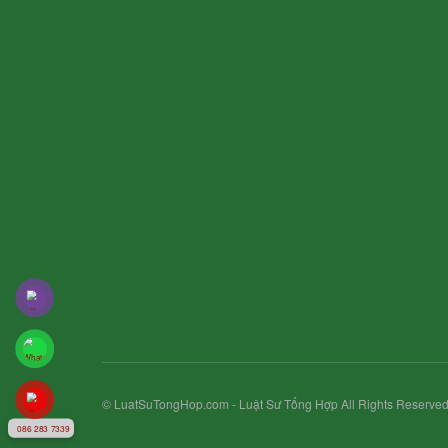
© LuatSuTongHop.com - Luật Sư Tổng Hợp All Rights Reserved
086 283 7339