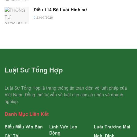
Điều 114 Bộ Luật Hình sự
23/07/2026
Luật Sư Tổng Hợp
Luật Sư Tổng Hợp là trang thông tin toàn diện về luật pháp của
Việt Nam. Đồng thời tư vấn về luật cho các cá nhân và doanh
nghiệp.
Danh Mục Liên Kết
Biểu Mẫu Văn Bản
Lĩnh Vực Lao
Luật Thương Mại
Động
Chỉ Thị
Nghị Định