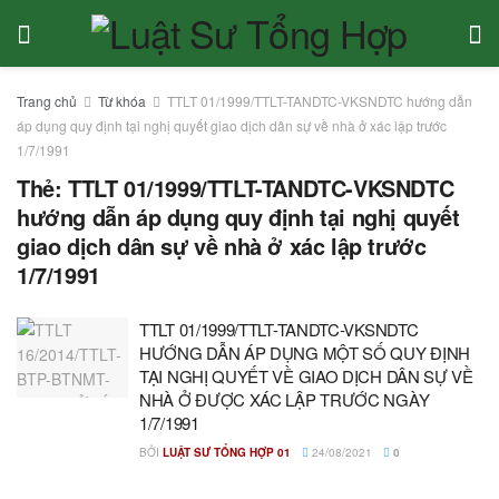
Trang chủ
Từ khóa
TTLT 01/1999/TTLT-TANDTC-VKSNDTC hướng dẫn
áp dụng quy định tại nghị quyết giao dịch dân sự về nhà ở xác lập trước
1/7/1991
Thẻ:
TTLT 01/1999/TTLT-TANDTC-VKSNDTC
hướng dẫn áp dụng quy định tại nghị quyết
giao dịch dân sự về nhà ở xác lập trước
1/7/1991
TTLT 01/1999/TTLT-TANDTC-VKSNDTC
HƯỚNG DẪN ÁP DỤNG MỘT SỐ QUY ĐỊNH
TẠI NGHỊ QUYẾT VỀ GIAO DỊCH DÂN SỰ VỀ
NHÀ Ở ĐƯỢC XÁC LẬP TRƯỚC NGÀY
1/7/1991
BỞI
LUẬT SƯ TỔNG HỢP 01
24/08/2021
0