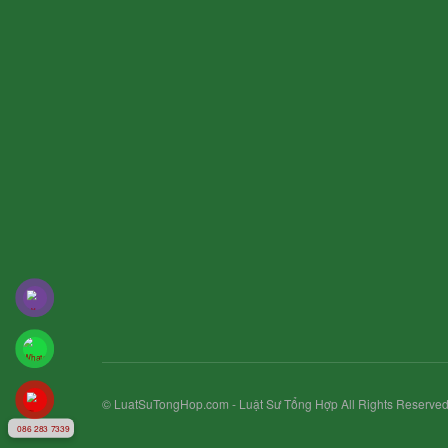
© LuatSuTongHop.com - Luật Sư Tổng Hợp All Rights Reserved
086 283 7339