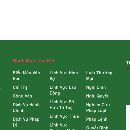
Danh Mục Liên Kết
T
Biểu Mẫu Văn
Lĩnh Vực Hình
Luật Thương
Bản
Sự
Mại
Chỉ Thị
Lĩnh Vực Lao
Nghị Định
á
Động
Công Văn
Nghị Quyết
Lĩnh Vực Sở
Dịch Vụ Hành
Nghiên Cứu
Hữu Trí Tuệ
Chính
Pháp Luật
Lĩnh Vực Thuế
Dịch Vụ Pháp
Pháp Lệnh
Lý
Lĩnh Vực
Quyết Định