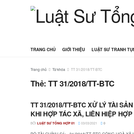
TRANG CHỦ
GIỚI THIỆU
LUẬT SƯ TRANH TỤ
Trang chủ
Từ khóa
TT 31/2018/TT-BTC
Thẻ:
TT 31/2018/TT-BTC
TT 31/2018/TT-BTC XỬ LÝ TÀI S
KHI HỢP TÁC XÃ, LIÊN HIỆP HỢP
BỞI
03/03/2021
LUẬT SƯ TỔNG HỢP 01
0