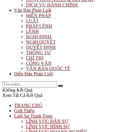
DỊCH VỤ HÀNH CHÍNH
Văn Bản Pháp Luật
HIẾN PHÁP
LUẬT
PHÁP LỆNH
LỆNH
NGHỊ ĐỊNH
NGHỊ QUYẾT
QUYẾT ĐỊNH
THÔNG TƯ
CHỈ THỊ
CÔNG VĂN
VĂN BẢN QUỐC TẾ
Diễn Đàn Pháp Luật
Không Kết Quả
Xem Tất Cả Kết Quả
TRANG CHỦ
Giới Thiệu
Luật Sư Tranh Tụng
LĨNH VỰC DÂN SỰ
LĨNH VỰC HÌNH SỰ
LĨNH VỰC DOANH NGHIỆP