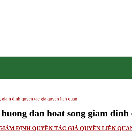
am dinh quyen tac gia quyen lien quan
ong dan hoat song giam dinh qu
 GIÁM ĐỊNH QUYỀN TÁC GIẢ QUYỀN LIÊN QUA