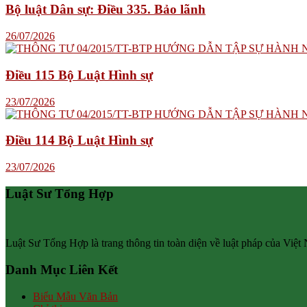
Bộ luật Dân sự: Điều 335. Bảo lãnh
26/07/2026
Điều 115 Bộ Luật Hình sự
23/07/2026
Điều 114 Bộ Luật Hình sự
23/07/2026
Luật Sư Tổng Hợp
Luật Sư Tổng Hợp là trang thông tin toàn diện về luật pháp của Việt
Danh Mục Liên Kết
Biểu Mẫu Văn Bản