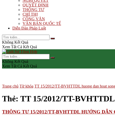
NGHỊ QUYẾT
QUYẾT ĐỊNH
THÔNG TƯ
CHỈ THỊ
CÔNG VĂN
VĂN BẢN QUỐC TẾ
Diễn Đàn Pháp Luật
Không Kết Quả
Xem Tất Cả Kết Quả
Không Kết Quả
Xem Tất Cả Kết Quả
Trang chủ
Từ khóa
TT 15/2012/TT-BVHTTDL huong dan hoat song gi
Thẻ:
TT 15/2012/TT-BVHTTDL hu
THÔNG TƯ 15/2012/TT-BVHTTDL HƯỚNG DẪN