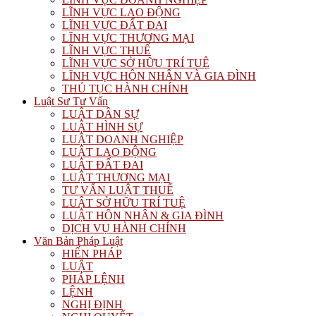
LĨNH VỰC LAO ĐỘNG
LĨNH VỰC ĐẤT ĐAI
LĨNH VỰC THƯƠNG MẠI
LĨNH VỰC THUẾ
LĨNH VỰC SỞ HỮU TRÍ TUỆ
LĨNH VỰC HÔN NHÂN VÀ GIA ĐÌNH
THỦ TỤC HÀNH CHÍNH
Luật Sư Tư Vấn
LUẬT DÂN SỰ
LUẬT HÌNH SỰ
LUẬT DOANH NGHIỆP
LUẬT LAO ĐỘNG
LUẬT ĐẤT ĐAI
LUẬT THƯƠNG MẠI
TƯ VẤN LUẬT THUẾ
LUẬT SỞ HỮU TRÍ TUỆ
LUẬT HÔN NHÂN & GIA ĐÌNH
DỊCH VỤ HÀNH CHÍNH
Văn Bản Pháp Luật
HIẾN PHÁP
LUẬT
PHÁP LỆNH
LỆNH
NGHỊ ĐỊNH