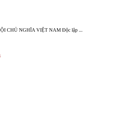
CHỦ NGHĨA VIỆT NAM Độc lập ...
h