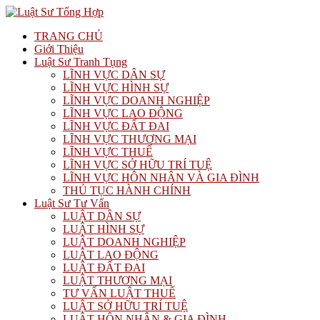
TRANG CHỦ
Giới Thiệu
Luật Sư Tranh Tụng
LĨNH VỰC DÂN SỰ
LĨNH VỰC HÌNH SỰ
LĨNH VỰC DOANH NGHIỆP
LĨNH VỰC LAO ĐỘNG
LĨNH VỰC ĐẤT ĐAI
LĨNH VỰC THƯƠNG MẠI
LĨNH VỰC THUẾ
LĨNH VỰC SỞ HỮU TRÍ TUỆ
LĨNH VỰC HÔN NHÂN VÀ GIA ĐÌNH
THỦ TỤC HÀNH CHÍNH
Luật Sư Tư Vấn
LUẬT DÂN SỰ
LUẬT HÌNH SỰ
LUẬT DOANH NGHIỆP
LUẬT LAO ĐỘNG
LUẬT ĐẤT ĐAI
LUẬT THƯƠNG MẠI
TƯ VẤN LUẬT THUẾ
LUẬT SỞ HỮU TRÍ TUỆ
LUẬT HÔN NHÂN & GIA ĐÌNH