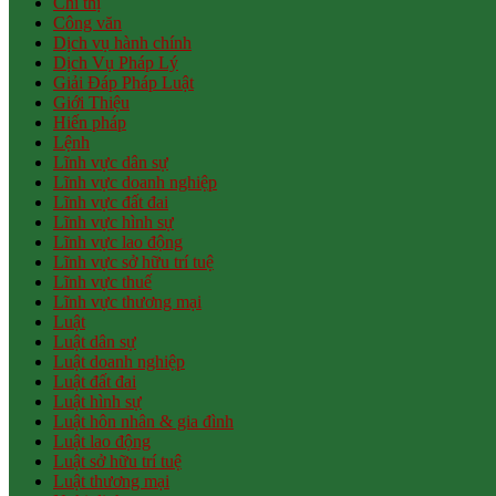
Chỉ thị
Công văn
Dịch vụ hành chính
Dịch Vụ Pháp Lý
Giải Đáp Pháp Luật
Giới Thiệu
Hiến pháp
Lệnh
Lĩnh vực dân sự
Lĩnh vực doanh nghiệp
Lĩnh vực đất đai
Lĩnh vực hình sự
Lĩnh vực lao động
Lĩnh vực sở hữu trí tuệ
Lĩnh vực thuế
Lĩnh vực thương mại
Luật
Luật dân sự
Luật doanh nghiệp
Luật đất đai
Luật hình sự
Luật hôn nhân & gia đình
Luật lao động
Luật sở hữu trí tuệ
Luật thương mại