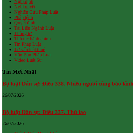
Nghị định
Nghị quyết
Nghiên Cứu Pháp Luật
Pháp lệnh
Quyết định
Tài Liệu Ngành Luật
Thông tư
Thủ tục hành chính
Tin Pháp Luật
Tư vấn luật thuế
Văn Bản Pháp Luật
Video Luật Sư
Tin Mới Nhất
Bộ luật Dân sự: Điều 338. Nhiều người cùng bảo lãn
26/07/2026
Bộ luật Dân sự: Điều 337. Thù lao
26/07/2026