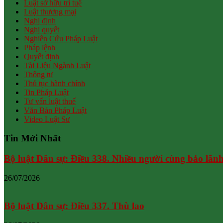
Luật sở hữu trí tuệ
Luật thương mại
Nghị định
Nghị quyết
Nghiên Cứu Pháp Luật
Pháp lệnh
Quyết định
Tài Liệu Ngành Luật
Thông tư
Thủ tục hành chính
Tin Pháp Luật
Tư vấn luật thuế
Văn Bản Pháp Luật
Video Luật Sư
Tin Mới Nhất
Bộ luật Dân sự: Điều 338. Nhiều người cùng bảo lãn
26/07/2026
Bộ luật Dân sự: Điều 337. Thù lao