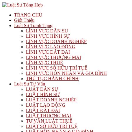
TRANG CHỦ
Giới Thiệu
Luật Sư Tranh Tụng
LĨNH VỰC DÂN SỰ
LĨNH VỰC HÌNH SỰ
LĨNH VỰC DOANH NGHIỆP
LĨNH VỰC LAO ĐỘNG
LĨNH VỰC ĐẤT ĐAI
LĨNH VỰC THƯƠNG MẠI
LĨNH VỰC THUẾ
LĨNH VỰC SỞ HỮU TRÍ TUỆ
LĨNH VỰC HÔN NHÂN VÀ GIA ĐÌNH
THỦ TỤC HÀNH CHÍNH
Luật Sư Tư Vấn
LUẬT DÂN SỰ
LUẬT HÌNH SỰ
LUẬT DOANH NGHIỆP
LUẬT LAO ĐỘNG
LUẬT ĐẤT ĐAI
LUẬT THƯƠNG MẠI
TƯ VẤN LUẬT THUẾ
LUẬT SỞ HỮU TRÍ TUỆ
LUẬT HÔN NHÂN & GIA ĐÌNH