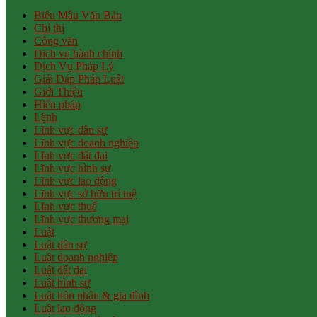
Biểu Mẫu Văn Bản
Chỉ thị
Công văn
Dịch vụ hành chính
Dịch Vụ Pháp Lý
Giải Đáp Pháp Luật
Giới Thiệu
Hiến pháp
Lệnh
Lĩnh vực dân sự
Lĩnh vực doanh nghiệp
Lĩnh vực đất đai
Lĩnh vực hình sự
Lĩnh vực lao động
Lĩnh vực sở hữu trí tuệ
Lĩnh vực thuế
Lĩnh vực thương mại
Luật
Luật dân sự
Luật doanh nghiệp
Luật đất đai
Luật hình sự
Luật hôn nhân & gia đình
Luật lao động