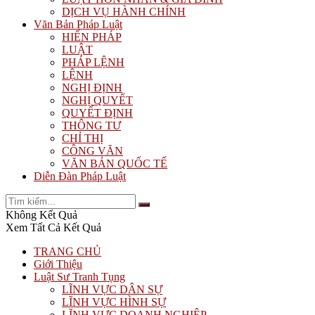
DỊCH VỤ HÀNH CHÍNH
Văn Bản Pháp Luật
HIẾN PHÁP
LUẬT
PHÁP LỆNH
LỆNH
NGHỊ ĐỊNH
NGHỊ QUYẾT
QUYẾT ĐỊNH
THÔNG TƯ
CHỈ THỊ
CÔNG VĂN
VĂN BẢN QUỐC TẾ
Diễn Đàn Pháp Luật
Không Kết Quả
Xem Tất Cả Kết Quả
TRANG CHỦ
Giới Thiệu
Luật Sư Tranh Tụng
LĨNH VỰC DÂN SỰ
LĨNH VỰC HÌNH SỰ
LĨNH VỰC DOANH NGHIỆP