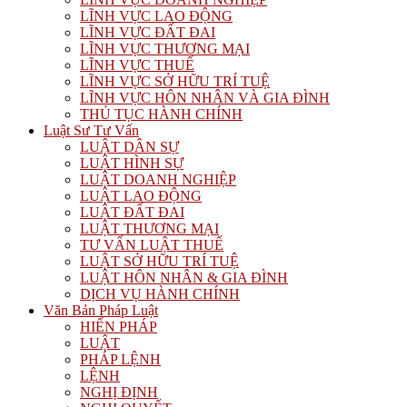
LĨNH VỰC LAO ĐỘNG
LĨNH VỰC ĐẤT ĐAI
LĨNH VỰC THƯƠNG MẠI
LĨNH VỰC THUẾ
LĨNH VỰC SỞ HỮU TRÍ TUỆ
LĨNH VỰC HÔN NHÂN VÀ GIA ĐÌNH
THỦ TỤC HÀNH CHÍNH
Luật Sư Tư Vấn
LUẬT DÂN SỰ
LUẬT HÌNH SỰ
LUẬT DOANH NGHIỆP
LUẬT LAO ĐỘNG
LUẬT ĐẤT ĐAI
LUẬT THƯƠNG MẠI
TƯ VẤN LUẬT THUẾ
LUẬT SỞ HỮU TRÍ TUỆ
LUẬT HÔN NHÂN & GIA ĐÌNH
DỊCH VỤ HÀNH CHÍNH
Văn Bản Pháp Luật
HIẾN PHÁP
LUẬT
PHÁP LỆNH
LỆNH
NGHỊ ĐỊNH