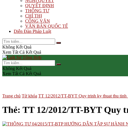
NGHỊ QUYẾT
QUYẾT ĐỊNH
THÔNG TƯ
CHỈ THỊ
CÔNG VĂN
VĂN BẢN QUỐC TẾ
Diễn Đàn Pháp Luật
Không Kết Quả
Xem Tất Cả Kết Quả
Không Kết Quả
Xem Tất Cả Kết Quả
Trang chủ
Từ khóa
TT 12/2012/TT-BYT Quy trinh ky thuat thu tinh n
Thẻ:
TT 12/2012/TT-BYT Quy tri