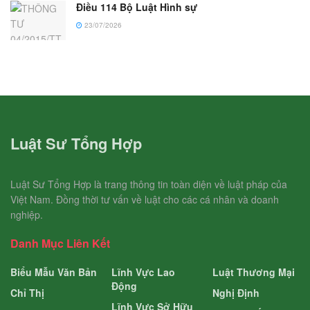
Điều 114 Bộ Luật Hình sự
23/07/2026
Luật Sư Tổng Hợp
Luật Sư Tổng Hợp là trang thông tin toàn diện về luật pháp của
Việt Nam. Đồng thời tư vấn về luật cho các cá nhân và doanh
nghiệp.
Danh Mục Liên Kết
Biểu Mẫu Văn Bản
Lĩnh Vực Lao
Luật Thương Mại
Động
Chỉ Thị
Nghị Định
Lĩnh Vực Sở Hữu