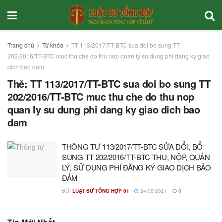
Trang chủ
Từ khóa
TT 113/2017/TT-BTC sua doi bo sung TT
202/2016/TT-BTC muc thu che do thu nop quan ly su dung phi dang ky giao
dich bao dam
Thẻ:
TT 113/2017/TT-BTC sua doi bo sung TT
202/2016/TT-BTC muc thu che do thu nop
quan ly su dung phi dang ky giao dich bao
dam
THÔNG TƯ 113/2017/TT-BTC SỬA ĐỔI, BỔ
SUNG TT 202/2016/TT-BTC THU, NỘP, QUẢN
LÝ, SỬ DỤNG PHÍ ĐĂNG KÝ GIAO DỊCH BẢO
ĐẢM
BỞI
LUẬT SƯ TỔNG HỢP 01
24/08/2021
0