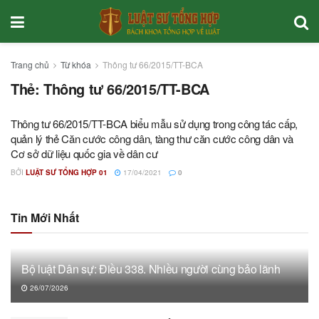
Trang chủ
Từ khóa
Thông tư 66/2015/TT-BCA
Thẻ:
Thông tư 66/2015/TT-BCA
Thông tư 66/2015/TT-BCA biểu mẫu sử dụng trong công tác cấp,
quản lý thẻ Căn cước công dân, tàng thư căn cước công dân và
Cơ sở dữ liệu quốc gia về dân cư
BỞI
LUẬT SƯ TỔNG HỢP 01
17/04/2021
0
Tin Mới Nhất
Bộ luật Dân sự: Điều 338. Nhiều người cùng bảo lãnh
26/07/2026