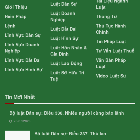
Tài Liệu Ngành
Luật Dân Sự
Giới Thiệu
Luật
Luật Doanh
Hiến Pháp
Thông Tư
Nghiệp
Lệnh
Thủ Tục Hành
Luật Đất Đai
Chính
Lĩnh Vực Dân Sự
Luật Hình Sự
Tin Pháp Luật
Lĩnh Vực Doanh
Luật Hôn Nhân &
Nghiệp
Tư Vấn Luật Thuế
Gia Đình
Lĩnh Vực Đất Đai
Văn Bản Pháp
Luật Lao Động
Luật
Lĩnh Vực Hình Sự
Luật Sở Hữu Trí
Video Luật Sư
Tuệ
Tin Mới Nhất
Bộ luật Dân sự: Điều 338. Nhiều người cùng bảo lãnh
26/07/2026
Bộ luật Dân sự: Điều 337. Thù lao