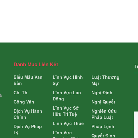
Danh Mục Liên Kết
T
Biểu Mẫu Văn
Lĩnh Vực Hình
Luật Thương
Bản
Sự
Mại
Chỉ Thị
Lĩnh Vực Lao
Nghị Định
á
Động
Công Văn
Nghị Quyết
Lĩnh Vực Sở
Dịch Vụ Hành
Nghiên Cứu
Hữu Trí Tuệ
Chính
Pháp Luật
Lĩnh Vực Thuế
Dịch Vụ Pháp
Pháp Lệnh
Lý
Lĩnh Vực
Quyết Định