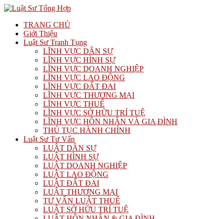
TRANG CHỦ
Giới Thiệu
Luật Sư Tranh Tụng
LĨNH VỰC DÂN SỰ
LĨNH VỰC HÌNH SỰ
LĨNH VỰC DOANH NGHIỆP
LĨNH VỰC LAO ĐỘNG
LĨNH VỰC ĐẤT ĐAI
LĨNH VỰC THƯƠNG MẠI
LĨNH VỰC THUẾ
LĨNH VỰC SỞ HỮU TRÍ TUỆ
LĨNH VỰC HÔN NHÂN VÀ GIA ĐÌNH
THỦ TỤC HÀNH CHÍNH
Luật Sư Tư Vấn
LUẬT DÂN SỰ
LUẬT HÌNH SỰ
LUẬT DOANH NGHIỆP
LUẬT LAO ĐỘNG
LUẬT ĐẤT ĐAI
LUẬT THƯƠNG MẠI
TƯ VẤN LUẬT THUẾ
LUẬT SỞ HỮU TRÍ TUỆ
LUẬT HÔN NHÂN & GIA ĐÌNH