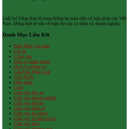
Luật Sư Tổng Hợp là trang thông tin toàn diện về luật pháp của Việt
Nam. Đồng thời tư vấn về luật cho các cá nhân và doanh nghiệp.
Danh Mục Liên Kết
Biểu Mẫu Văn Bản
Chỉ thị
Công văn
Dịch vụ hành chính
Dịch Vụ Pháp Lý
Giải Đáp Pháp Luật
Giới Thiệu
Hiến pháp
Lệnh
Lĩnh vực dân sự
Lĩnh vực doanh nghiệp
Lĩnh vực đất đai
Lĩnh vực hình sự
Lĩnh vực lao động
Lĩnh vực sở hữu trí tuệ
Lĩnh vực thuế
Lĩnh vực thương mại