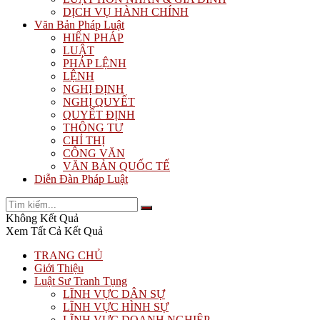
DỊCH VỤ HÀNH CHÍNH
Văn Bản Pháp Luật
HIẾN PHÁP
LUẬT
PHÁP LỆNH
LỆNH
NGHỊ ĐỊNH
NGHỊ QUYẾT
QUYẾT ĐỊNH
THÔNG TƯ
CHỈ THỊ
CÔNG VĂN
VĂN BẢN QUỐC TẾ
Diễn Đàn Pháp Luật
Không Kết Quả
Xem Tất Cả Kết Quả
TRANG CHỦ
Giới Thiệu
Luật Sư Tranh Tụng
LĨNH VỰC DÂN SỰ
LĨNH VỰC HÌNH SỰ
LĨNH VỰC DOANH NGHIỆP