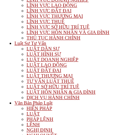
LĨNH VỰC LAO ĐỘNG
LĨNH VỰC ĐẤT ĐAI
LĨNH VỰC THƯƠNG MẠI
LĨNH VỰC THUẾ
LĨNH VỰC SỞ HỮU TRÍ TUỆ
LĨNH VỰC HÔN NHÂN VÀ GIA ĐÌNH
THỦ TỤC HÀNH CHÍNH
Luật Sư Tư Vấn
LUẬT DÂN SỰ
LUẬT HÌNH SỰ
LUẬT DOANH NGHIỆP
LUẬT LAO ĐỘNG
LUẬT ĐẤT ĐAI
LUẬT THƯƠNG MẠI
TƯ VẤN LUẬT THUẾ
LUẬT SỞ HỮU TRÍ TUỆ
LUẬT HÔN NHÂN & GIA ĐÌNH
DỊCH VỤ HÀNH CHÍNH
Văn Bản Pháp Luật
HIẾN PHÁP
LUẬT
PHÁP LỆNH
LỆNH
NGHỊ ĐỊNH