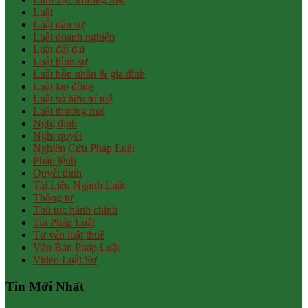
Luật
Luật dân sự
Luật doanh nghiệp
Luật đất đai
Luật hình sự
Luật hôn nhân & gia đình
Luật lao động
Luật sở hữu trí tuệ
Luật thương mại
Nghị định
Nghị quyết
Nghiên Cứu Pháp Luật
Pháp lệnh
Quyết định
Tài Liệu Ngành Luật
Thông tư
Thủ tục hành chính
Tin Pháp Luật
Tư vấn luật thuế
Văn Bản Pháp Luật
Video Luật Sư
Tin Mới Nhất