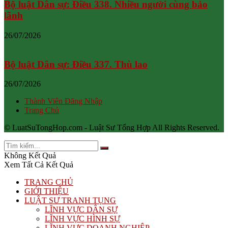
Bộ luật Dân sự: Điều 338. Nhiều người cùng bảo
lãnh
26/07/2026
Bộ luật Dân sự: Điều 337. Thù lao
26/07/2026
Thành Viên Đăng Nhập
Trang Chủ
© LuatSuTongHop.com - Luật Sư Tổng Hợp All Rights Reserved.
Không Kết Quả
Xem Tất Cả Kết Quả
TRANG CHỦ
GIỚI THIỆU
LUẬT SƯ TRANH TỤNG
LĨNH VỰC DÂN SỰ
LĨNH VỰC HÌNH SỰ
LĨNH VỰC DOANH NGHIỆP