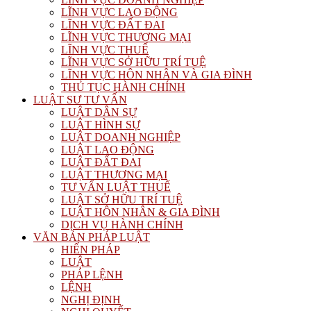
LĨNH VỰC LAO ĐỘNG
LĨNH VỰC ĐẤT ĐAI
LĨNH VỰC THƯƠNG MẠI
LĨNH VỰC THUẾ
LĨNH VỰC SỞ HỮU TRÍ TUỆ
LĨNH VỰC HÔN NHÂN VÀ GIA ĐÌNH
THỦ TỤC HÀNH CHÍNH
LUẬT SƯ TƯ VẤN
LUẬT DÂN SỰ
LUẬT HÌNH SỰ
LUẬT DOANH NGHIỆP
LUẬT LAO ĐỘNG
LUẬT ĐẤT ĐAI
LUẬT THƯƠNG MẠI
TƯ VẤN LUẬT THUẾ
LUẬT SỞ HỮU TRÍ TUỆ
LUẬT HÔN NHÂN & GIA ĐÌNH
DỊCH VỤ HÀNH CHÍNH
VĂN BẢN PHÁP LUẬT
HIẾN PHÁP
LUẬT
PHÁP LỆNH
LỆNH
NGHỊ ĐỊNH