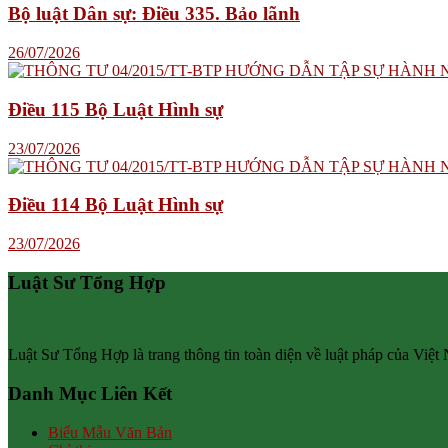
Bộ luật Dân sự: Điều 335. Bảo lãnh
26/07/2026
Điều 115 Bộ Luật Hình sự
23/07/2026
Điều 114 Bộ Luật Hình sự
23/07/2026
Luật Sư Tổng Hợp
Luật Sư Tổng Hợp là trang thông tin toàn diện về luật pháp của Việt
Danh Mục Liên Kết
Biểu Mẫu Văn Bản