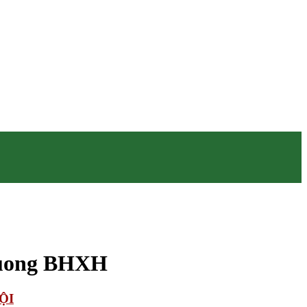
huong BHXH
ỘI