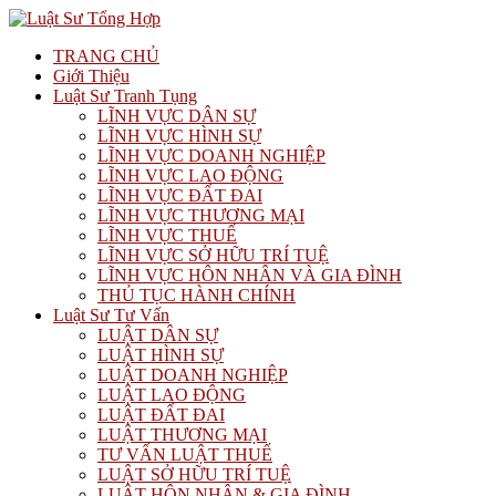
TRANG CHỦ
Giới Thiệu
Luật Sư Tranh Tụng
LĨNH VỰC DÂN SỰ
LĨNH VỰC HÌNH SỰ
LĨNH VỰC DOANH NGHIỆP
LĨNH VỰC LAO ĐỘNG
LĨNH VỰC ĐẤT ĐAI
LĨNH VỰC THƯƠNG MẠI
LĨNH VỰC THUẾ
LĨNH VỰC SỞ HỮU TRÍ TUỆ
LĨNH VỰC HÔN NHÂN VÀ GIA ĐÌNH
THỦ TỤC HÀNH CHÍNH
Luật Sư Tư Vấn
LUẬT DÂN SỰ
LUẬT HÌNH SỰ
LUẬT DOANH NGHIỆP
LUẬT LAO ĐỘNG
LUẬT ĐẤT ĐAI
LUẬT THƯƠNG MẠI
TƯ VẤN LUẬT THUẾ
LUẬT SỞ HỮU TRÍ TUỆ
LUẬT HÔN NHÂN & GIA ĐÌNH