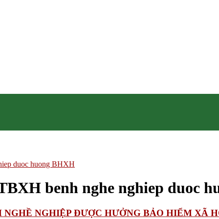
hiep duoc huong BHXH
ĐTBXH benh nghe nghiep duoc 
NH NGHỀ NGHIỆP ĐƯỢC HƯỞNG BẢO HIỂM XÃ H