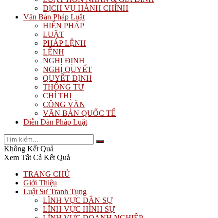
DỊCH VỤ HÀNH CHÍNH
Văn Bản Pháp Luật
HIẾN PHÁP
LUẬT
PHÁP LỆNH
LỆNH
NGHỊ ĐỊNH
NGHỊ QUYẾT
QUYẾT ĐỊNH
THÔNG TƯ
CHỈ THỊ
CÔNG VĂN
VĂN BẢN QUỐC TẾ
Diễn Đàn Pháp Luật
Không Kết Quả
Xem Tất Cả Kết Quả
TRANG CHỦ
Giới Thiệu
Luật Sư Tranh Tụng
LĨNH VỰC DÂN SỰ
LĨNH VỰC HÌNH SỰ
LĨNH VỰC DOANH NGHIỆP