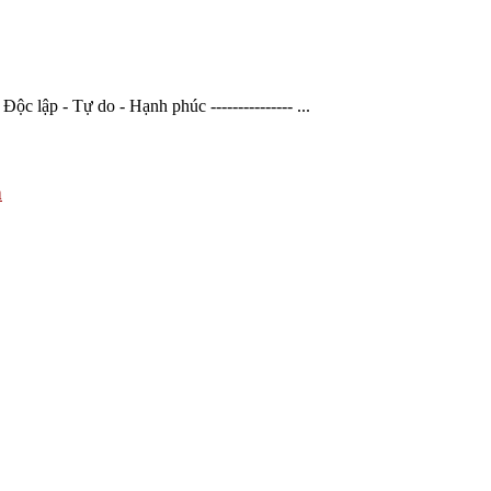
- Tự do - Hạnh phúc --------------- ...
h