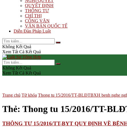
NGHỊ QUYẾT
QUYẾT ĐỊNH
THÔNG TƯ
CHỈ THỊ
CÔNG VĂN
VĂN BẢN QUỐC TẾ
Diễn Đàn Pháp Luật
Không Kết Quả
Xem Tất Cả Kết Quả
Không Kết Quả
Xem Tất Cả Kết Quả
Trang chủ
Từ khóa
Thong tu 15/2016/TT-BLĐTBXH benh nghe ng
Thẻ:
Thong tu 15/2016/TT-BL
THÔNG TƯ 15/2016/TT-BYT QUY ĐỊNH VỀ BỆ