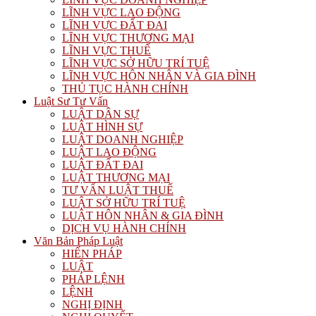
LĨNH VỰC LAO ĐỘNG
LĨNH VỰC ĐẤT ĐAI
LĨNH VỰC THƯƠNG MẠI
LĨNH VỰC THUẾ
LĨNH VỰC SỞ HỮU TRÍ TUỆ
LĨNH VỰC HÔN NHÂN VÀ GIA ĐÌNH
THỦ TỤC HÀNH CHÍNH
Luật Sư Tư Vấn
LUẬT DÂN SỰ
LUẬT HÌNH SỰ
LUẬT DOANH NGHIỆP
LUẬT LAO ĐỘNG
LUẬT ĐẤT ĐAI
LUẬT THƯƠNG MẠI
TƯ VẤN LUẬT THUẾ
LUẬT SỞ HỮU TRÍ TUỆ
LUẬT HÔN NHÂN & GIA ĐÌNH
DỊCH VỤ HÀNH CHÍNH
Văn Bản Pháp Luật
HIẾN PHÁP
LUẬT
PHÁP LỆNH
LỆNH
NGHỊ ĐỊNH