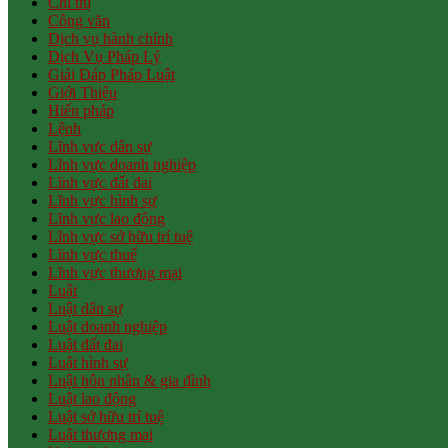
Chỉ thị
Công văn
Dịch vụ hành chính
Dịch Vụ Pháp Lý
Giải Đáp Pháp Luật
Giới Thiệu
Hiến pháp
Lệnh
Lĩnh vực dân sự
Lĩnh vực doanh nghiệp
Lĩnh vực đất đai
Lĩnh vực hình sự
Lĩnh vực lao động
Lĩnh vực sở hữu trí tuệ
Lĩnh vực thuế
Lĩnh vực thương mại
Luật
Luật dân sự
Luật doanh nghiệp
Luật đất đai
Luật hình sự
Luật hôn nhân & gia đình
Luật lao động
Luật sở hữu trí tuệ
Luật thương mại