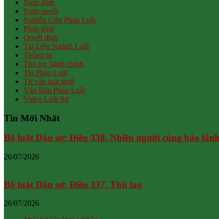
Nghị định
Nghị quyết
Nghiên Cứu Pháp Luật
Pháp lệnh
Quyết định
Tài Liệu Ngành Luật
Thông tư
Thủ tục hành chính
Tin Pháp Luật
Tư vấn luật thuế
Văn Bản Pháp Luật
Video Luật Sư
Tin Mới Nhất
Bộ luật Dân sự: Điều 338. Nhiều người cùng bảo lãn
26/07/2026
Bộ luật Dân sự: Điều 337. Thù lao
26/07/2026