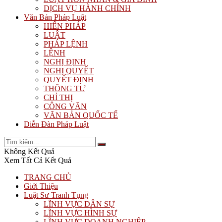
DỊCH VỤ HÀNH CHÍNH
Văn Bản Pháp Luật
HIẾN PHÁP
LUẬT
PHÁP LỆNH
LỆNH
NGHỊ ĐỊNH
NGHỊ QUYẾT
QUYẾT ĐỊNH
THÔNG TƯ
CHỈ THỊ
CÔNG VĂN
VĂN BẢN QUỐC TẾ
Diễn Đàn Pháp Luật
Không Kết Quả
Xem Tất Cả Kết Quả
TRANG CHỦ
Giới Thiệu
Luật Sư Tranh Tụng
LĨNH VỰC DÂN SỰ
LĨNH VỰC HÌNH SỰ
LĨNH VỰC DOANH NGHIỆP