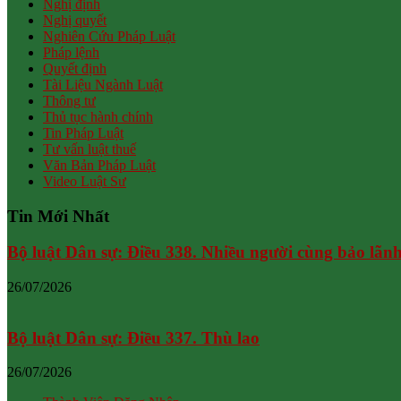
Nghị định
Nghị quyết
Nghiên Cứu Pháp Luật
Pháp lệnh
Quyết định
Tài Liệu Ngành Luật
Thông tư
Thủ tục hành chính
Tin Pháp Luật
Tư vấn luật thuế
Văn Bản Pháp Luật
Video Luật Sư
Tin Mới Nhất
Bộ luật Dân sự: Điều 338. Nhiều người cùng bảo lãn
26/07/2026
Bộ luật Dân sự: Điều 337. Thù lao
26/07/2026