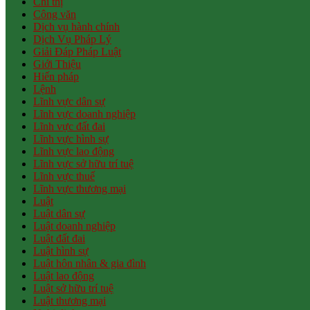
Chỉ thị
Công văn
Dịch vụ hành chính
Dịch Vụ Pháp Lý
Giải Đáp Pháp Luật
Giới Thiệu
Hiến pháp
Lệnh
Lĩnh vực dân sự
Lĩnh vực doanh nghiệp
Lĩnh vực đất đai
Lĩnh vực hình sự
Lĩnh vực lao động
Lĩnh vực sở hữu trí tuệ
Lĩnh vực thuế
Lĩnh vực thương mại
Luật
Luật dân sự
Luật doanh nghiệp
Luật đất đai
Luật hình sự
Luật hôn nhân & gia đình
Luật lao động
Luật sở hữu trí tuệ
Luật thương mại