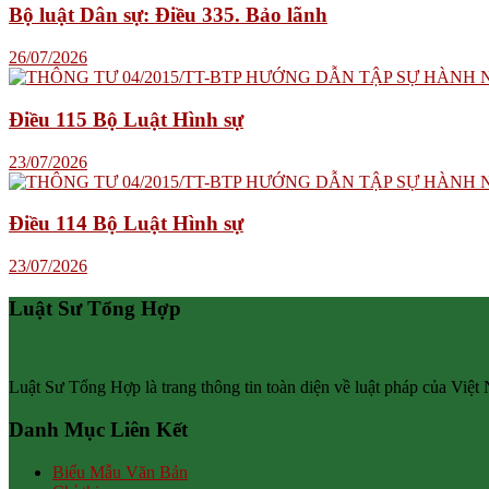
Bộ luật Dân sự: Điều 335. Bảo lãnh
26/07/2026
Điều 115 Bộ Luật Hình sự
23/07/2026
Điều 114 Bộ Luật Hình sự
23/07/2026
Luật Sư Tổng Hợp
Luật Sư Tổng Hợp là trang thông tin toàn diện về luật pháp của Việt
Danh Mục Liên Kết
Biểu Mẫu Văn Bản