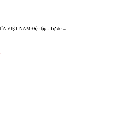
ỆT NAM Độc lập - Tự do ...
h