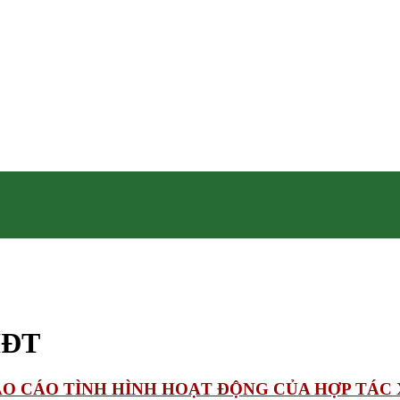
HĐT
BÁO CÁO TÌNH HÌNH HOẠT ĐỘNG CỦA HỢP TÁC