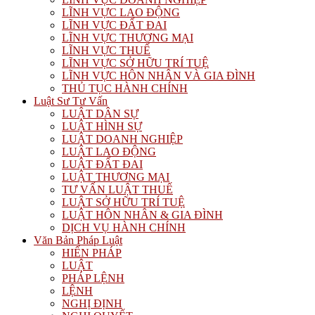
LĨNH VỰC LAO ĐỘNG
LĨNH VỰC ĐẤT ĐAI
LĨNH VỰC THƯƠNG MẠI
LĨNH VỰC THUẾ
LĨNH VỰC SỞ HỮU TRÍ TUỆ
LĨNH VỰC HÔN NHÂN VÀ GIA ĐÌNH
THỦ TỤC HÀNH CHÍNH
Luật Sư Tư Vấn
LUẬT DÂN SỰ
LUẬT HÌNH SỰ
LUẬT DOANH NGHIỆP
LUẬT LAO ĐỘNG
LUẬT ĐẤT ĐAI
LUẬT THƯƠNG MẠI
TƯ VẤN LUẬT THUẾ
LUẬT SỞ HỮU TRÍ TUỆ
LUẬT HÔN NHÂN & GIA ĐÌNH
DỊCH VỤ HÀNH CHÍNH
Văn Bản Pháp Luật
HIẾN PHÁP
LUẬT
PHÁP LỆNH
LỆNH
NGHỊ ĐỊNH