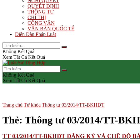
NGHỊ QUYẾT
QUYẾT ĐỊNH
THÔNG TƯ
CHỈ THỊ
CÔNG VĂN
VĂN BẢN QUỐC TẾ
Diễn Đàn Pháp Luật
Không Kết Quả
Xem Tất Cả Kết Quả
Không Kết Quả
Xem Tất Cả Kết Quả
Trang chủ
Từ khóa
Thông tư 03/2014/TT-BKHĐT
Thẻ:
Thông tư 03/2014/TT-BK
TT 03/2014/TT-BKHĐT ĐĂNG KÝ VÀ CHẾ ĐỘ 