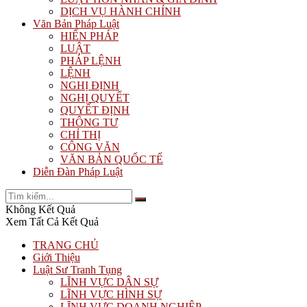
DỊCH VỤ HÀNH CHÍNH
Văn Bản Pháp Luật
HIẾN PHÁP
LUẬT
PHÁP LỆNH
LỆNH
NGHỊ ĐỊNH
NGHỊ QUYẾT
QUYẾT ĐỊNH
THÔNG TƯ
CHỈ THỊ
CÔNG VĂN
VĂN BẢN QUỐC TẾ
Diễn Đàn Pháp Luật
Không Kết Quả
Xem Tất Cả Kết Quả
TRANG CHỦ
Giới Thiệu
Luật Sư Tranh Tụng
LĨNH VỰC DÂN SỰ
LĨNH VỰC HÌNH SỰ
LĨNH VỰC DOANH NGHIỆP