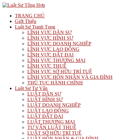
TRANG CHỦ
Giới Thiệu
Luật Sư Tranh Tụng
LĨNH VỰC DÂN SỰ
LĨNH VỰC HÌNH SỰ
LĨNH VỰC DOANH NGHIỆP
LĨNH VỰC LAO ĐỘNG
LĨNH VỰC ĐẤT ĐAI
LĨNH VỰC THƯƠNG MẠI
LĨNH VỰC THUẾ
LĨNH VỰC SỞ HỮU TRÍ TUỆ
LĨNH VỰC HÔN NHÂN VÀ GIA ĐÌNH
THỦ TỤC HÀNH CHÍNH
Luật Sư Tư Vấn
LUẬT DÂN SỰ
LUẬT HÌNH SỰ
LUẬT DOANH NGHIỆP
LUẬT LAO ĐỘNG
LUẬT ĐẤT ĐAI
LUẬT THƯƠNG MẠI
TƯ VẤN LUẬT THUẾ
LUẬT SỞ HỮU TRÍ TUỆ
LUẬT HÔN NHÂN & GIA ĐÌNH