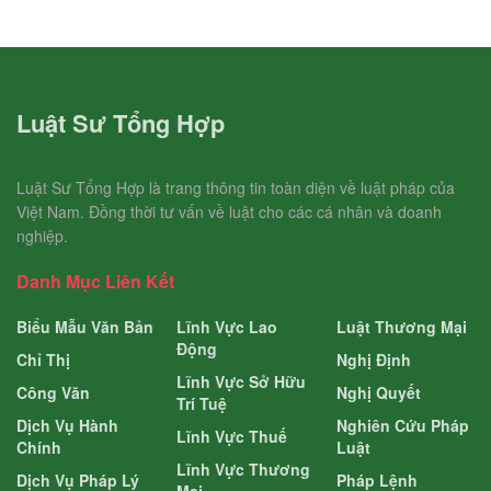
Luật Sư Tổng Hợp
Luật Sư Tổng Hợp là trang thông tin toàn diện về luật pháp của
Việt Nam. Đồng thời tư vấn về luật cho các cá nhân và doanh
nghiệp.
Danh Mục Liên Kết
Biểu Mẫu Văn Bản
Lĩnh Vực Lao
Luật Thương Mại
Động
Chỉ Thị
Nghị Định
Lĩnh Vực Sở Hữu
Công Văn
Nghị Quyết
Trí Tuệ
Dịch Vụ Hành
Nghiên Cứu Pháp
Lĩnh Vực Thuế
Chính
Luật
Lĩnh Vực Thương
Dịch Vụ Pháp Lý
Pháp Lệnh
Mại