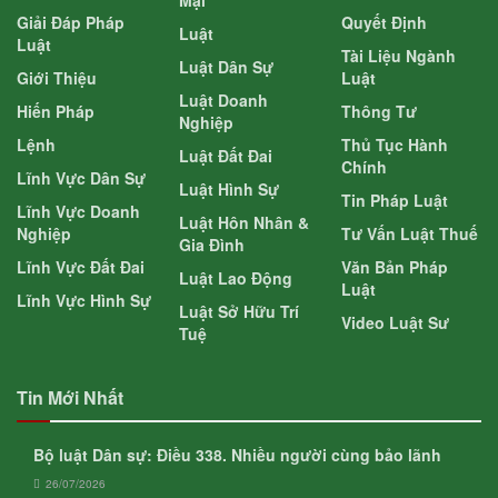
Giải Đáp Pháp
Quyết Định
Luật
Luật
Tài Liệu Ngành
Luật Dân Sự
Giới Thiệu
Luật
Luật Doanh
Hiến Pháp
Thông Tư
Nghiệp
Lệnh
Thủ Tục Hành
Luật Đất Đai
Chính
Lĩnh Vực Dân Sự
Luật Hình Sự
Tin Pháp Luật
Lĩnh Vực Doanh
Luật Hôn Nhân &
Nghiệp
Tư Vấn Luật Thuế
Gia Đình
Lĩnh Vực Đất Đai
Văn Bản Pháp
Luật Lao Động
Luật
Lĩnh Vực Hình Sự
Luật Sở Hữu Trí
Video Luật Sư
Tuệ
Tin Mới Nhất
Bộ luật Dân sự: Điều 338. Nhiều người cùng bảo lãnh
26/07/2026