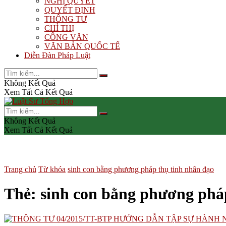
NGHỊ QUYẾT
QUYẾT ĐỊNH
THÔNG TƯ
CHỈ THỊ
CÔNG VĂN
VĂN BẢN QUỐC TẾ
Diễn Đàn Pháp Luật
Không Kết Quả
Xem Tất Cả Kết Quả
Không Kết Quả
Xem Tất Cả Kết Quả
Trang chủ
Từ khóa
sinh con bằng phương pháp thụ tinh nhân đạo
Thẻ:
sinh con bằng phương phá