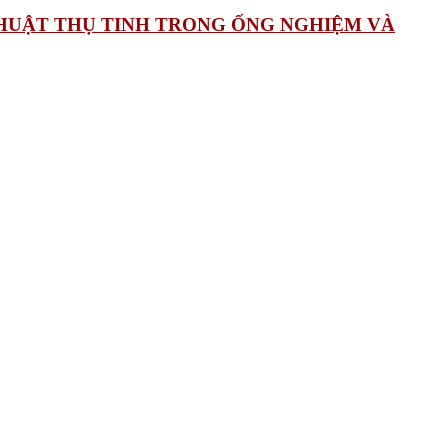
 THUẬT THỤ TINH TRONG ỐNG NGHIỆM VÀ