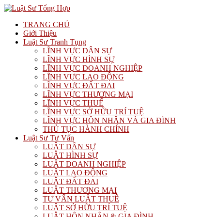
TRANG CHỦ
Giới Thiệu
Luật Sư Tranh Tụng
LĨNH VỰC DÂN SỰ
LĨNH VỰC HÌNH SỰ
LĨNH VỰC DOANH NGHIỆP
LĨNH VỰC LAO ĐỘNG
LĨNH VỰC ĐẤT ĐAI
LĨNH VỰC THƯƠNG MẠI
LĨNH VỰC THUẾ
LĨNH VỰC SỞ HỮU TRÍ TUỆ
LĨNH VỰC HÔN NHÂN VÀ GIA ĐÌNH
THỦ TỤC HÀNH CHÍNH
Luật Sư Tư Vấn
LUẬT DÂN SỰ
LUẬT HÌNH SỰ
LUẬT DOANH NGHIỆP
LUẬT LAO ĐỘNG
LUẬT ĐẤT ĐAI
LUẬT THƯƠNG MẠI
TƯ VẤN LUẬT THUẾ
LUẬT SỞ HỮU TRÍ TUỆ
LUẬT HÔN NHÂN & GIA ĐÌNH