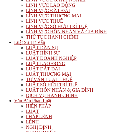
LĨNH VỰC LAO ĐỘNG
LĨNH VỰC ĐẤT ĐAI
LĨNH VỰC THƯƠNG MẠI
LĨNH VỰC THUẾ
LĨNH VỰC SỞ HỮU TRÍ TUỆ
LĨNH VỰC HÔN NHÂN VÀ GIA ĐÌNH
THỦ TỤC HÀNH CHÍNH
Luật Sư Tư Vấn
LUẬT DÂN SỰ
LUẬT HÌNH SỰ
LUẬT DOANH NGHIỆP
LUẬT LAO ĐỘNG
LUẬT ĐẤT ĐAI
LUẬT THƯƠNG MẠI
TƯ VẤN LUẬT THUẾ
LUẬT SỞ HỮU TRÍ TUỆ
LUẬT HÔN NHÂN & GIA ĐÌNH
DỊCH VỤ HÀNH CHÍNH
Văn Bản Pháp Luật
HIẾN PHÁP
LUẬT
PHÁP LỆNH
LỆNH
NGHỊ ĐỊNH