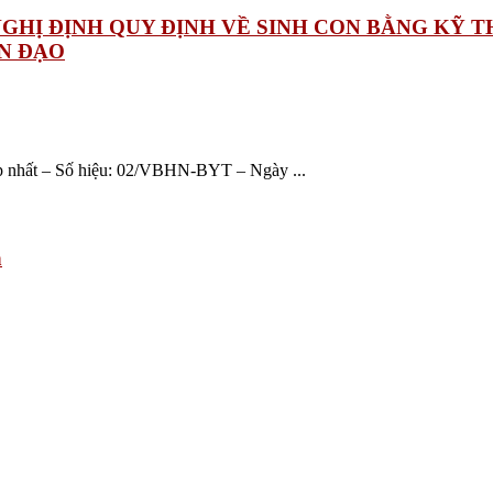
NGHỊ ĐỊNH QUY ĐỊNH VỀ SINH CON BẰNG KỸ
ÂN ĐẠO
ợp nhất – Số hiệu: 02/VBHN-BYT – Ngày ...
h