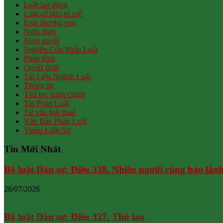
Luật lao động
Luật sở hữu trí tuệ
Luật thương mại
Nghị định
Nghị quyết
Nghiên Cứu Pháp Luật
Pháp lệnh
Quyết định
Tài Liệu Ngành Luật
Thông tư
Thủ tục hành chính
Tin Pháp Luật
Tư vấn luật thuế
Văn Bản Pháp Luật
Video Luật Sư
Tin Mới Nhất
Bộ luật Dân sự: Điều 338. Nhiều người cùng bảo lãn
26/07/2026
Bộ luật Dân sự: Điều 337. Thù lao