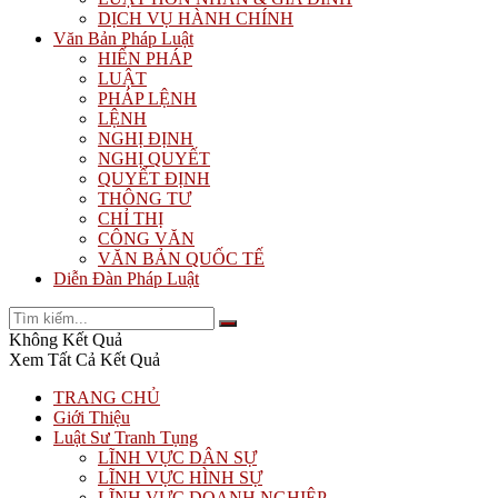
DỊCH VỤ HÀNH CHÍNH
Văn Bản Pháp Luật
HIẾN PHÁP
LUẬT
PHÁP LỆNH
LỆNH
NGHỊ ĐỊNH
NGHỊ QUYẾT
QUYẾT ĐỊNH
THÔNG TƯ
CHỈ THỊ
CÔNG VĂN
VĂN BẢN QUỐC TẾ
Diễn Đàn Pháp Luật
Không Kết Quả
Xem Tất Cả Kết Quả
TRANG CHỦ
Giới Thiệu
Luật Sư Tranh Tụng
LĨNH VỰC DÂN SỰ
LĨNH VỰC HÌNH SỰ
LĨNH VỰC DOANH NGHIỆP