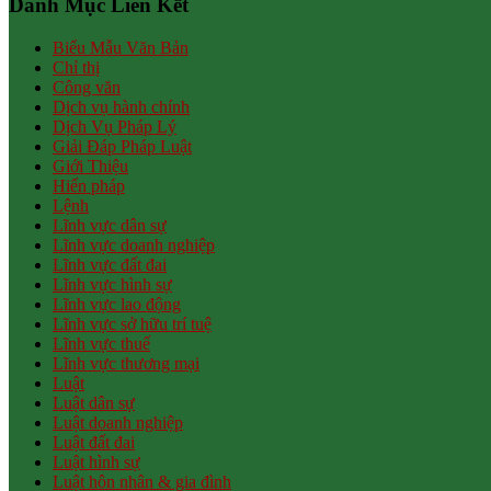
Danh Mục Liên Kết
Biểu Mẫu Văn Bản
Chỉ thị
Công văn
Dịch vụ hành chính
Dịch Vụ Pháp Lý
Giải Đáp Pháp Luật
Giới Thiệu
Hiến pháp
Lệnh
Lĩnh vực dân sự
Lĩnh vực doanh nghiệp
Lĩnh vực đất đai
Lĩnh vực hình sự
Lĩnh vực lao động
Lĩnh vực sở hữu trí tuệ
Lĩnh vực thuế
Lĩnh vực thương mại
Luật
Luật dân sự
Luật doanh nghiệp
Luật đất đai
Luật hình sự
Luật hôn nhân & gia đình