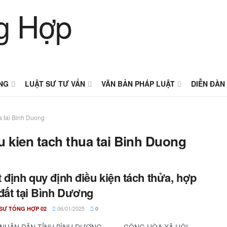
NG
LUẬT SƯ TƯ VẤN
VĂN BẢN PHÁP LUẬT
DIỄN ĐÀN
a tai Binh Duong
u kien tach thua tai Binh Duong
 định quy định điều kiện tách thửa, hợp
đất tại Bình Dương
06/01/2025
SƯ TỔNG HỢP 02
0