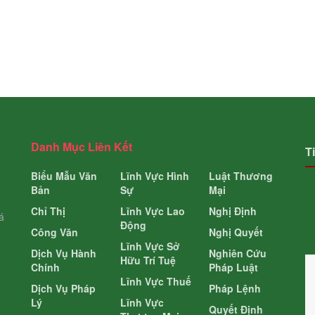
Danh Mục Liên Kết
T
Biểu Mẫu Văn
Lĩnh Vực Hình
Luật Thương
Bản
Sự
Mại
Chỉ Thị
Lĩnh Vực Lao
Nghị Định
á
Động
Công Văn
Nghị Quyết
Lĩnh Vực Sở
Dịch Vụ Hành
Nghiên Cứu
Hữu Trí Tuệ
Chính
Pháp Luật
Lĩnh Vực Thuế
Dịch Vụ Pháp
Pháp Lệnh
Lý
Lĩnh Vực
Quyết Định