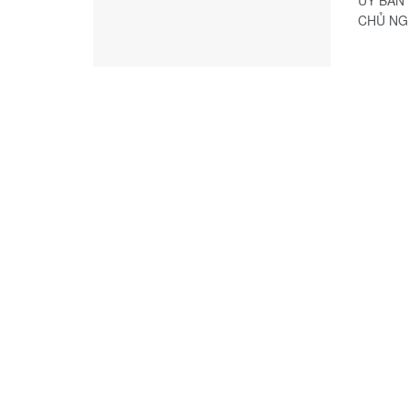
ỦY BAN 
CHỦ NGH