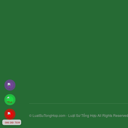
© LuatSuTongHop.com - Luật Sư Tổng Hợp All Rights Reserved
086 283 7339