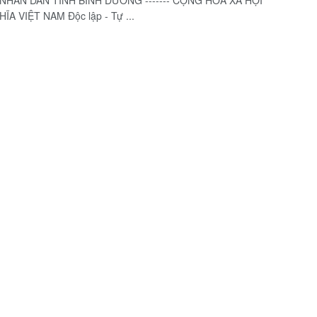
NHÂN DÂN TỈNH BÌNH DƯƠNG ------- CỘNG HÒA XÃ HỘI
ĨA VIỆT NAM Độc lập - Tự ...