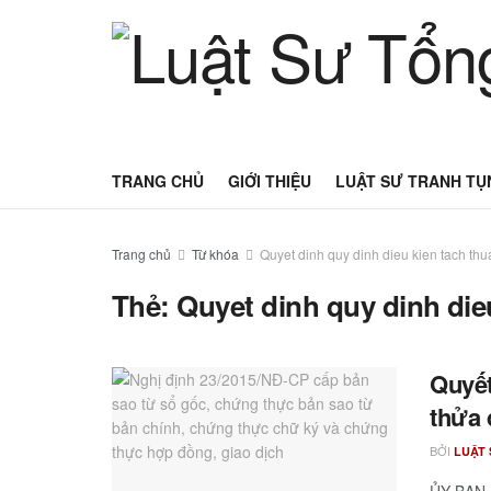
TRANG CHỦ
GIỚI THIỆU
LUẬT SƯ TRANH TỤ
Trang chủ
Từ khóa
Quyet dinh quy dinh dieu kien tach thu
Thẻ:
Quyet dinh quy dinh die
Quyết
thửa 
BỞI
LUẬT 