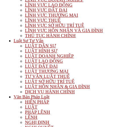
LĨNH VỰC LAO ĐỘNG
LĨNH VỰC ĐẤT ĐAI
LĨNH VỰC THƯƠNG MẠI
LĨNH VỰC THUẾ
LĨNH VỰC SỞ HỮU TRÍ TUỆ
LĨNH VỰC HÔN NHÂN VÀ GIA ĐÌNH
THỦ TỤC HÀNH CHÍNH
Luật Sư Tư Vấn
LUẬT DÂN SỰ
LUẬT HÌNH SỰ
LUẬT DOANH NGHIỆP
LUẬT LAO ĐỘNG
LUẬT ĐẤT ĐAI
LUẬT THƯƠNG MẠI
TƯ VẤN LUẬT THUẾ
LUẬT SỞ HỮU TRÍ TUỆ
LUẬT HÔN NHÂN & GIA ĐÌNH
DỊCH VỤ HÀNH CHÍNH
Văn Bản Pháp Luật
HIẾN PHÁP
LUẬT
PHÁP LỆNH
LỆNH
NGHỊ ĐỊNH