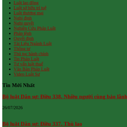
Luật lao động
Luật sở hữu trí tuệ
Luật thương mại
Nghị định
Nghị quyết
Nghiên Cứu Pháp Luật
Pháp lệnh
Quyết định
Tài Liệu Ngành Luật
Thông tư
Thủ tục hành chính
Tin Pháp Luật
Tư vấn luật thuế
Văn Bản Pháp Luật
Video Luật Sư
Tin Mới Nhất
Bộ luật Dân sự: Điều 338. Nhiều người cùng bảo lãn
26/07/2026
Bộ luật Dân sự: Điều 337. Thù lao