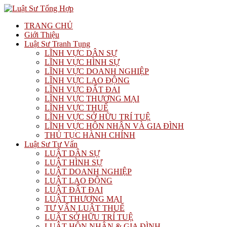
TRANG CHỦ
Giới Thiệu
Luật Sư Tranh Tụng
LĨNH VỰC DÂN SỰ
LĨNH VỰC HÌNH SỰ
LĨNH VỰC DOANH NGHIỆP
LĨNH VỰC LAO ĐỘNG
LĨNH VỰC ĐẤT ĐAI
LĨNH VỰC THƯƠNG MẠI
LĨNH VỰC THUẾ
LĨNH VỰC SỞ HỮU TRÍ TUỆ
LĨNH VỰC HÔN NHÂN VÀ GIA ĐÌNH
THỦ TỤC HÀNH CHÍNH
Luật Sư Tư Vấn
LUẬT DÂN SỰ
LUẬT HÌNH SỰ
LUẬT DOANH NGHIỆP
LUẬT LAO ĐỘNG
LUẬT ĐẤT ĐAI
LUẬT THƯƠNG MẠI
TƯ VẤN LUẬT THUẾ
LUẬT SỞ HỮU TRÍ TUỆ
LUẬT HÔN NHÂN & GIA ĐÌNH