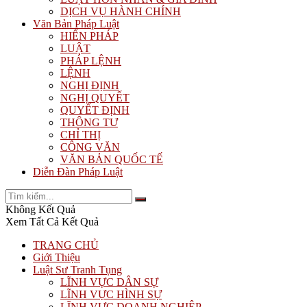
DỊCH VỤ HÀNH CHÍNH
Văn Bản Pháp Luật
HIẾN PHÁP
LUẬT
PHÁP LỆNH
LỆNH
NGHỊ ĐỊNH
NGHỊ QUYẾT
QUYẾT ĐỊNH
THÔNG TƯ
CHỈ THỊ
CÔNG VĂN
VĂN BẢN QUỐC TẾ
Diễn Đàn Pháp Luật
Không Kết Quả
Xem Tất Cả Kết Quả
TRANG CHỦ
Giới Thiệu
Luật Sư Tranh Tụng
LĨNH VỰC DÂN SỰ
LĨNH VỰC HÌNH SỰ
LĨNH VỰC DOANH NGHIỆP