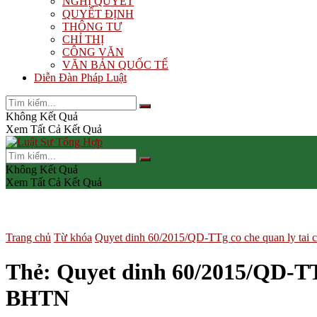
NGHỊ QUYẾT
QUYẾT ĐỊNH
THÔNG TƯ
CHỈ THỊ
CÔNG VĂN
VĂN BẢN QUỐC TẾ
Diễn Đàn Pháp Luật
Không Kết Quả
Xem Tất Cả Kết Quả
Không Kết Quả
Xem Tất Cả Kết Quả
Trang chủ
Từ khóa
Quyet dinh 60/2015/QD-TTg co che quan ly ta
Thẻ:
Quyet dinh 60/2015/QD-TT
BHTN