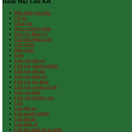
Danh Mục Liên Kết
Biểu Mẫu Văn Bản
Chỉ thị
Công văn
Dịch vụ hành chính
Dịch Vụ Pháp Lý
Giải Đáp Pháp Luật
Giới Thiệu
Hiến pháp
Lệnh
Lĩnh vực dân sự
Lĩnh vực doanh nghiệp
Lĩnh vực đất đai
Lĩnh vực hình sự
Lĩnh vực lao động
Lĩnh vực sở hữu trí tuệ
Lĩnh vực thuế
Lĩnh vực thương mại
Luật
Luật dân sự
Luật doanh nghiệp
Luật đất đai
Luật hình sự
Luật hôn nhân & gia đình