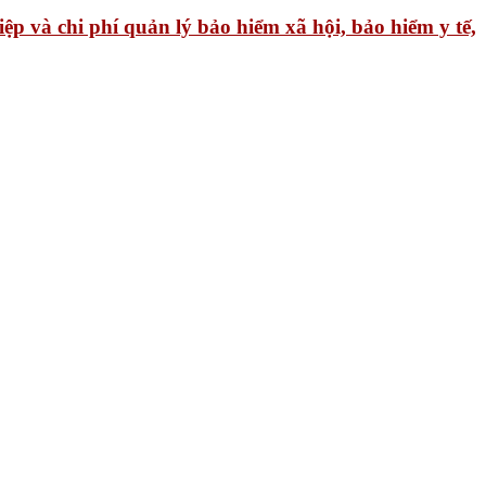
p và chi phí quản lý bảo hiểm xã hội, bảo hiểm y tế,