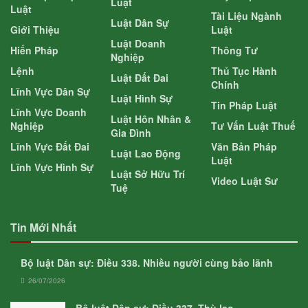
Luật
Luật
Tài Liệu Ngành
Luật Dân Sự
Giới Thiệu
Luật
Luật Doanh
Hiến Pháp
Thông Tư
Nghiệp
Lệnh
Thủ Tục Hành
Luật Đất Đai
Chính
Lĩnh Vực Dân Sự
Luật Hình Sự
Tin Pháp Luật
Lĩnh Vực Doanh
Luật Hôn Nhân &
Nghiệp
Tư Vấn Luật Thuế
Gia Đình
Lĩnh Vực Đất Đai
Văn Bản Pháp
Luật Lao Động
Luật
Lĩnh Vực Hình Sự
Luật Sở Hữu Trí
Video Luật Sư
Tuệ
Tin Mới Nhất
Bộ luật Dân sự: Điều 338. Nhiều người cùng bảo lãnh
26/07/2026
Bộ luật Dân sự: Điều 337. Thù lao