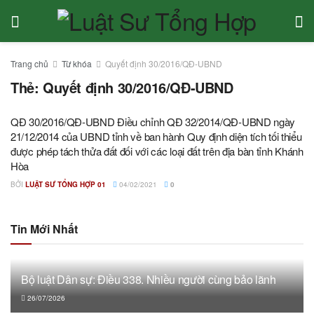
Trang chủ
Từ khóa
Quyết định 30/2016/QĐ-UBND
Thẻ:
Quyết định 30/2016/QĐ-UBND
QĐ 30/2016/QĐ-UBND Điều chỉnh QĐ 32/2014/QĐ-UBND ngày
21/12/2014 của UBND tỉnh về ban hành Quy định diện tích tối thiểu
được phép tách thửa đất đối với các loại đất trên địa bàn tỉnh Khánh
Hòa
BỞI
LUẬT SƯ TỔNG HỢP 01
04/02/2021
0
Tin Mới Nhất
Bộ luật Dân sự: Điều 338. Nhiều người cùng bảo lãnh
26/07/2026