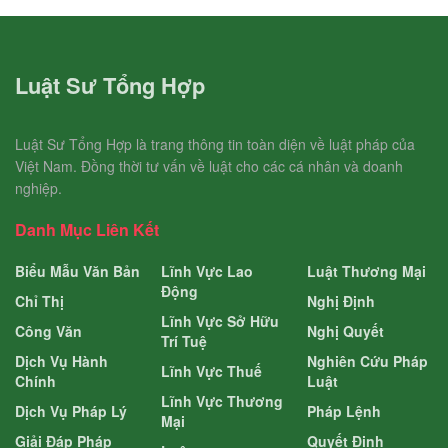
Luật Sư Tổng Hợp
Luật Sư Tổng Hợp là trang thông tin toàn diện về luật pháp của
Việt Nam. Đồng thời tư vấn về luật cho các cá nhân và doanh
nghiệp.
Danh Mục Liên Kết
Biểu Mẫu Văn Bản
Lĩnh Vực Lao
Luật Thương Mại
Động
Chỉ Thị
Nghị Định
Lĩnh Vực Sở Hữu
Công Văn
Nghị Quyết
Trí Tuệ
Dịch Vụ Hành
Nghiên Cứu Pháp
Lĩnh Vực Thuế
Chính
Luật
Lĩnh Vực Thương
Dịch Vụ Pháp Lý
Pháp Lệnh
Mại
Giải Đáp Pháp
Quyết Định