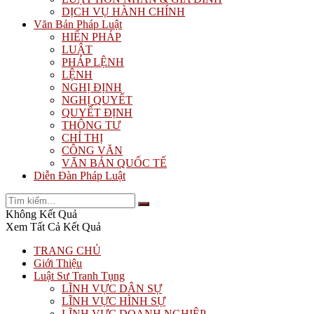
DỊCH VỤ HÀNH CHÍNH
Văn Bản Pháp Luật
HIẾN PHÁP
LUẬT
PHÁP LỆNH
LỆNH
NGHỊ ĐỊNH
NGHỊ QUYẾT
QUYẾT ĐỊNH
THÔNG TƯ
CHỈ THỊ
CÔNG VĂN
VĂN BẢN QUỐC TẾ
Diễn Đàn Pháp Luật
Không Kết Quả
Xem Tất Cả Kết Quả
TRANG CHỦ
Giới Thiệu
Luật Sư Tranh Tụng
LĨNH VỰC DÂN SỰ
LĨNH VỰC HÌNH SỰ
LĨNH VỰC DOANH NGHIỆP