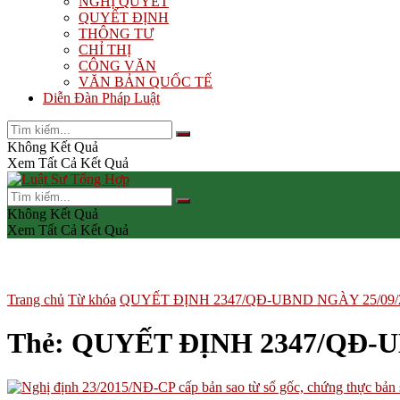
NGHỊ QUYẾT
QUYẾT ĐỊNH
THÔNG TƯ
CHỈ THỊ
CÔNG VĂN
VĂN BẢN QUỐC TẾ
Diễn Đàn Pháp Luật
Không Kết Quả
Xem Tất Cả Kết Quả
Không Kết Quả
Xem Tất Cả Kết Quả
Trang chủ
Từ khóa
QUYẾT ĐỊNH 2347/QĐ-UBND NGÀY 25/09/
Thẻ:
QUYẾT ĐỊNH 2347/QĐ-U