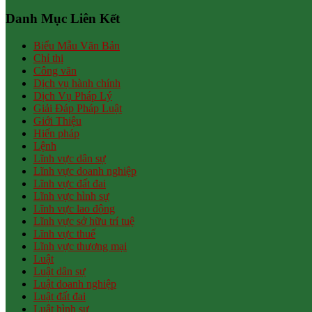
Danh Mục Liên Kết
Biểu Mẫu Văn Bản
Chỉ thị
Công văn
Dịch vụ hành chính
Dịch Vụ Pháp Lý
Giải Đáp Pháp Luật
Giới Thiệu
Hiến pháp
Lệnh
Lĩnh vực dân sự
Lĩnh vực doanh nghiệp
Lĩnh vực đất đai
Lĩnh vực hình sự
Lĩnh vực lao động
Lĩnh vực sở hữu trí tuệ
Lĩnh vực thuế
Lĩnh vực thương mại
Luật
Luật dân sự
Luật doanh nghiệp
Luật đất đai
Luật hình sự