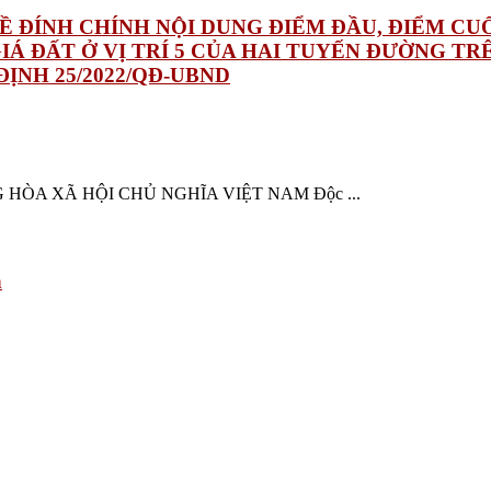
 VỀ ĐÍNH CHÍNH NỘI DUNG ĐIỂM ĐẦU, ĐIỂM 
IÁ ĐẤT Ở VỊ TRÍ 5 CỦA HAI TUYẾN ĐƯỜNG TR
NH 25/2022/QĐ-UBND
G HÒA XÃ HỘI CHỦ NGHĨA VIỆT NAM Độc ...
h