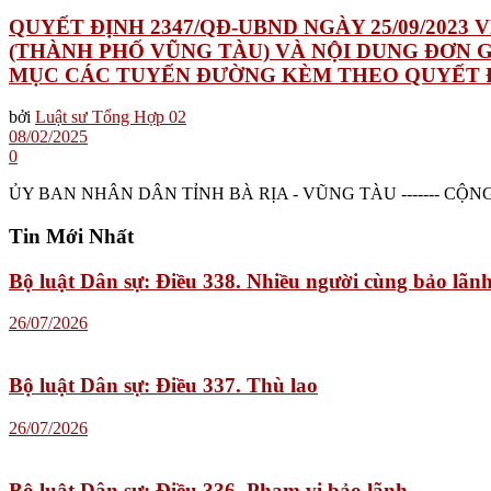
QUYẾT ĐỊNH 2347/QĐ-UBND NGÀY 25/09/2023
(THÀNH PHỐ VŨNG TÀU) VÀ NỘI DUNG ĐƠN G
MỤC CÁC TUYẾN ĐƯỜNG KÈM THEO QUYẾT ĐỊ
bởi
Luật sư Tổng Hợp 02
08/02/2025
0
ỦY BAN NHÂN DÂN TỈNH BÀ RỊA - VŨNG TÀU ------- CỘN
Tin Mới Nhất
Bộ luật Dân sự: Điều 338. Nhiều người cùng bảo lãn
26/07/2026
Bộ luật Dân sự: Điều 337. Thù lao
26/07/2026
Bộ luật Dân sự: Điều 336. Phạm vi bảo lãnh