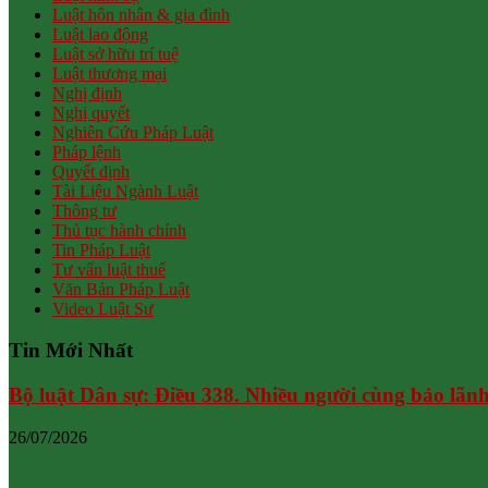
Luật hôn nhân & gia đình
Luật lao động
Luật sở hữu trí tuệ
Luật thương mại
Nghị định
Nghị quyết
Nghiên Cứu Pháp Luật
Pháp lệnh
Quyết định
Tài Liệu Ngành Luật
Thông tư
Thủ tục hành chính
Tin Pháp Luật
Tư vấn luật thuế
Văn Bản Pháp Luật
Video Luật Sư
Tin Mới Nhất
Bộ luật Dân sự: Điều 338. Nhiều người cùng bảo lãn
26/07/2026