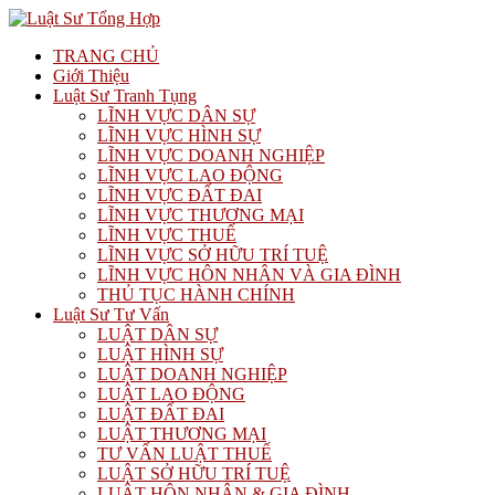
TRANG CHỦ
Giới Thiệu
Luật Sư Tranh Tụng
LĨNH VỰC DÂN SỰ
LĨNH VỰC HÌNH SỰ
LĨNH VỰC DOANH NGHIỆP
LĨNH VỰC LAO ĐỘNG
LĨNH VỰC ĐẤT ĐAI
LĨNH VỰC THƯƠNG MẠI
LĨNH VỰC THUẾ
LĨNH VỰC SỞ HỮU TRÍ TUỆ
LĨNH VỰC HÔN NHÂN VÀ GIA ĐÌNH
THỦ TỤC HÀNH CHÍNH
Luật Sư Tư Vấn
LUẬT DÂN SỰ
LUẬT HÌNH SỰ
LUẬT DOANH NGHIỆP
LUẬT LAO ĐỘNG
LUẬT ĐẤT ĐAI
LUẬT THƯƠNG MẠI
TƯ VẤN LUẬT THUẾ
LUẬT SỞ HỮU TRÍ TUỆ
LUẬT HÔN NHÂN & GIA ĐÌNH