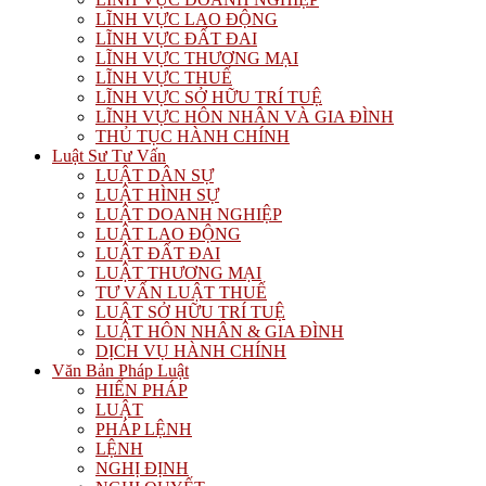
LĨNH VỰC LAO ĐỘNG
LĨNH VỰC ĐẤT ĐAI
LĨNH VỰC THƯƠNG MẠI
LĨNH VỰC THUẾ
LĨNH VỰC SỞ HỮU TRÍ TUỆ
LĨNH VỰC HÔN NHÂN VÀ GIA ĐÌNH
THỦ TỤC HÀNH CHÍNH
Luật Sư Tư Vấn
LUẬT DÂN SỰ
LUẬT HÌNH SỰ
LUẬT DOANH NGHIỆP
LUẬT LAO ĐỘNG
LUẬT ĐẤT ĐAI
LUẬT THƯƠNG MẠI
TƯ VẤN LUẬT THUẾ
LUẬT SỞ HỮU TRÍ TUỆ
LUẬT HÔN NHÂN & GIA ĐÌNH
DỊCH VỤ HÀNH CHÍNH
Văn Bản Pháp Luật
HIẾN PHÁP
LUẬT
PHÁP LỆNH
LỆNH
NGHỊ ĐỊNH