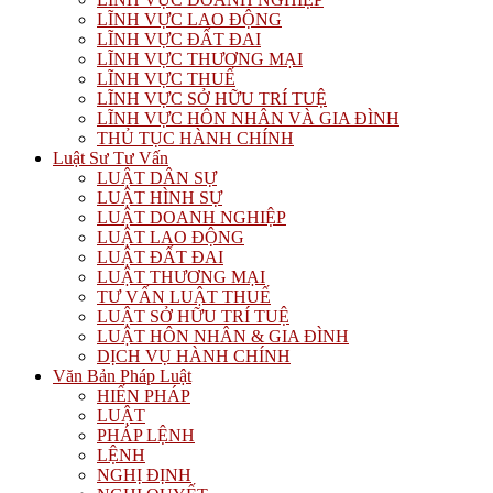
LĨNH VỰC LAO ĐỘNG
LĨNH VỰC ĐẤT ĐAI
LĨNH VỰC THƯƠNG MẠI
LĨNH VỰC THUẾ
LĨNH VỰC SỞ HỮU TRÍ TUỆ
LĨNH VỰC HÔN NHÂN VÀ GIA ĐÌNH
THỦ TỤC HÀNH CHÍNH
Luật Sư Tư Vấn
LUẬT DÂN SỰ
LUẬT HÌNH SỰ
LUẬT DOANH NGHIỆP
LUẬT LAO ĐỘNG
LUẬT ĐẤT ĐAI
LUẬT THƯƠNG MẠI
TƯ VẤN LUẬT THUẾ
LUẬT SỞ HỮU TRÍ TUỆ
LUẬT HÔN NHÂN & GIA ĐÌNH
DỊCH VỤ HÀNH CHÍNH
Văn Bản Pháp Luật
HIẾN PHÁP
LUẬT
PHÁP LỆNH
LỆNH
NGHỊ ĐỊNH