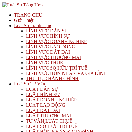
TRANG CHỦ
Giới Thiệu
Luật Sư Tranh Tụng
LĨNH VỰC DÂN SỰ
LĨNH VỰC HÌNH SỰ
LĨNH VỰC DOANH NGHIỆP
LĨNH VỰC LAO ĐỘNG
LĨNH VỰC ĐẤT ĐAI
LĨNH VỰC THƯƠNG MẠI
LĨNH VỰC THUẾ
LĨNH VỰC SỞ HỮU TRÍ TUỆ
LĨNH VỰC HÔN NHÂN VÀ GIA ĐÌNH
THỦ TỤC HÀNH CHÍNH
Luật Sư Tư Vấn
LUẬT DÂN SỰ
LUẬT HÌNH SỰ
LUẬT DOANH NGHIỆP
LUẬT LAO ĐỘNG
LUẬT ĐẤT ĐAI
LUẬT THƯƠNG MẠI
TƯ VẤN LUẬT THUẾ
LUẬT SỞ HỮU TRÍ TUỆ
LUẬT HÔN NHÂN & GIA ĐÌNH