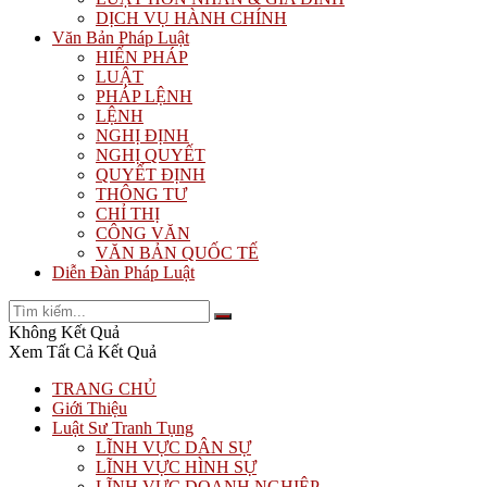
DỊCH VỤ HÀNH CHÍNH
Văn Bản Pháp Luật
HIẾN PHÁP
LUẬT
PHÁP LỆNH
LỆNH
NGHỊ ĐỊNH
NGHỊ QUYẾT
QUYẾT ĐỊNH
THÔNG TƯ
CHỈ THỊ
CÔNG VĂN
VĂN BẢN QUỐC TẾ
Diễn Đàn Pháp Luật
Không Kết Quả
Xem Tất Cả Kết Quả
TRANG CHỦ
Giới Thiệu
Luật Sư Tranh Tụng
LĨNH VỰC DÂN SỰ
LĨNH VỰC HÌNH SỰ
LĨNH VỰC DOANH NGHIỆP