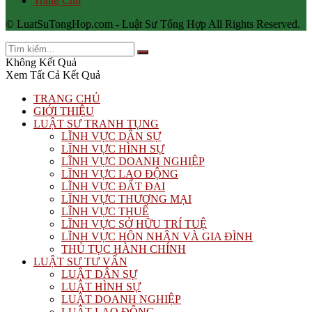
Trang Chủ
© LuatSuTongHop.com - Luật Sư Tổng Hợp All Rights Reserved.
Không Kết Quả
Xem Tất Cả Kết Quả
TRANG CHỦ
GIỚI THIỆU
LUẬT SƯ TRANH TỤNG
LĨNH VỰC DÂN SỰ
LĨNH VỰC HÌNH SỰ
LĨNH VỰC DOANH NGHIỆP
LĨNH VỰC LAO ĐỘNG
LĨNH VỰC ĐẤT ĐAI
LĨNH VỰC THƯƠNG MẠI
LĨNH VỰC THUẾ
LĨNH VỰC SỞ HỮU TRÍ TUỆ
LĨNH VỰC HÔN NHÂN VÀ GIA ĐÌNH
THỦ TỤC HÀNH CHÍNH
LUẬT SƯ TƯ VẤN
LUẬT DÂN SỰ
LUẬT HÌNH SỰ
LUẬT DOANH NGHIỆP
LUẬT LAO ĐỘNG