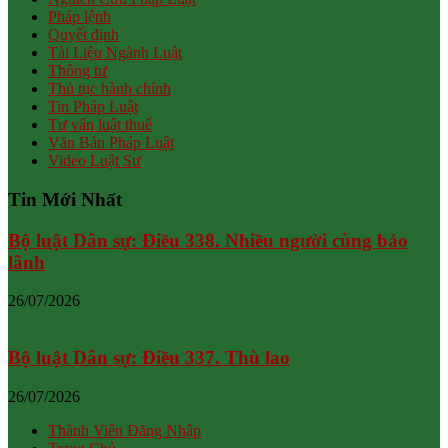
Pháp lệnh
Quyết định
Tài Liệu Ngành Luật
Thông tư
Thủ tục hành chính
Tin Pháp Luật
Tư vấn luật thuế
Văn Bản Pháp Luật
Video Luật Sư
Tin Mới Nhất
Bộ luật Dân sự: Điều 338. Nhiều người cùng bảo
lãnh
26/07/2026
Bộ luật Dân sự: Điều 337. Thù lao
26/07/2026
Thành Viên Đăng Nhập