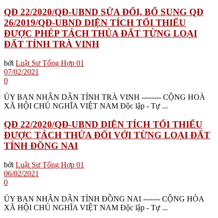
QĐ 22/2020/QĐ-UBND SỬA ĐỔI, BỔ SUNG QĐ
26/2019/QĐ-UBND DIỆN TÍCH TỐI THIỂU
ĐƯỢC PHÉP TÁCH THỦA ĐẤT TỪNG LOẠI
ĐẤT TỈNH TRÀ VINH
bởi
Luật Sư Tổng Hợp 01
07/02/2021
0
ỦY BAN NHÂN DÂN TỈNH TRÀ VINH -------- CỘNG HOÀ
XÃ HỘI CHỦ NGHĨA VIỆT NAM Độc lập - Tự ...
QĐ 22/2020/QĐ-UBND DIỆN TÍCH TỐI THIỂU
ĐƯỢC TÁCH THỬA ĐỐI VỚI TỪNG LOẠI ĐẤT
TỈNH ĐỒNG NAI
bởi
Luật Sư Tổng Hợp 01
06/02/2021
0
ỦY BAN NHÂN DÂN TỈNH ĐỒNG NAI ------- CỘNG HÒA
XÃ HỘI CHỦ NGHĨA VIỆT NAM Độc lập - Tự ...