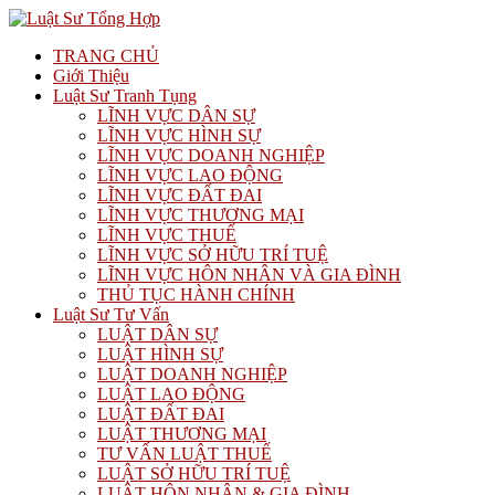
TRANG CHỦ
Giới Thiệu
Luật Sư Tranh Tụng
LĨNH VỰC DÂN SỰ
LĨNH VỰC HÌNH SỰ
LĨNH VỰC DOANH NGHIỆP
LĨNH VỰC LAO ĐỘNG
LĨNH VỰC ĐẤT ĐAI
LĨNH VỰC THƯƠNG MẠI
LĨNH VỰC THUẾ
LĨNH VỰC SỞ HỮU TRÍ TUỆ
LĨNH VỰC HÔN NHÂN VÀ GIA ĐÌNH
THỦ TỤC HÀNH CHÍNH
Luật Sư Tư Vấn
LUẬT DÂN SỰ
LUẬT HÌNH SỰ
LUẬT DOANH NGHIỆP
LUẬT LAO ĐỘNG
LUẬT ĐẤT ĐAI
LUẬT THƯƠNG MẠI
TƯ VẤN LUẬT THUẾ
LUẬT SỞ HỮU TRÍ TUỆ
LUẬT HÔN NHÂN & GIA ĐÌNH