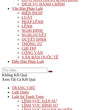
DỊCH VỤ HÀNH CHÍNH
Văn Bản Pháp Luật
HIẾN PHÁP
LUẬT
PHÁP LỆNH
LỆNH
NGHỊ ĐỊNH
NGHỊ QUYẾT
QUYẾT ĐỊNH
THÔNG TƯ
CHỈ THỊ
CÔNG VĂN
VĂN BẢN QUỐC TẾ
Diễn Đàn Pháp Luật
Không Kết Quả
Xem Tất Cả Kết Quả
TRANG CHỦ
Giới Thiệu
Luật Sư Tranh Tụng
LĨNH VỰC DÂN SỰ
LĨNH VỰC HÌNH SỰ
LĨNH VỰC DOANH NGHIỆP