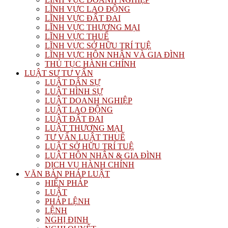
LĨNH VỰC LAO ĐỘNG
LĨNH VỰC ĐẤT ĐAI
LĨNH VỰC THƯƠNG MẠI
LĨNH VỰC THUẾ
LĨNH VỰC SỞ HỮU TRÍ TUỆ
LĨNH VỰC HÔN NHÂN VÀ GIA ĐÌNH
THỦ TỤC HÀNH CHÍNH
LUẬT SƯ TƯ VẤN
LUẬT DÂN SỰ
LUẬT HÌNH SỰ
LUẬT DOANH NGHIỆP
LUẬT LAO ĐỘNG
LUẬT ĐẤT ĐAI
LUẬT THƯƠNG MẠI
TƯ VẤN LUẬT THUẾ
LUẬT SỞ HỮU TRÍ TUỆ
LUẬT HÔN NHÂN & GIA ĐÌNH
DỊCH VỤ HÀNH CHÍNH
VĂN BẢN PHÁP LUẬT
HIẾN PHÁP
LUẬT
PHÁP LỆNH
LỆNH
NGHỊ ĐỊNH