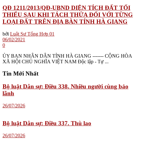
QĐ 1211/2013/QĐ-UBND DIỆN TÍCH ĐẤT TỐI
THIỂU SAU KHI TÁCH THỬA ĐỐI VỚI TỪNG
LOẠI ĐẤT TRÊN ĐỊA BÀN TỈNH HÀ GIANG
bởi
Luật Sư Tổng Hợp 01
06/02/2021
0
ỦY BAN NHÂN DÂN TỈNH HÀ GIANG ------- CỘNG HÒA
XÃ HỘI CHỦ NGHĨA VIỆT NAM Độc lập - Tự ...
Tin Mới Nhất
Bộ luật Dân sự: Điều 338. Nhiều người cùng bảo
lãnh
26/07/2026
Bộ luật Dân sự: Điều 337. Thù lao
26/07/2026