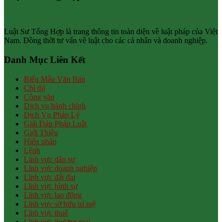
Luật Sư Tổng Hợp là trang thông tin toàn diện về luật pháp của Việt
Nam. Đồng thời tư vấn về luật cho các cá nhân và doanh nghiệp.
Danh Mục Liên Kết
Biểu Mẫu Văn Bản
Chỉ thị
Công văn
Dịch vụ hành chính
Dịch Vụ Pháp Lý
Giải Đáp Pháp Luật
Giới Thiệu
Hiến pháp
Lệnh
Lĩnh vực dân sự
Lĩnh vực doanh nghiệp
Lĩnh vực đất đai
Lĩnh vực hình sự
Lĩnh vực lao động
Lĩnh vực sở hữu trí tuệ
Lĩnh vực thuế
Lĩnh vực thương mại