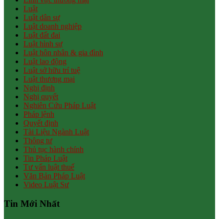
Luật
Luật dân sự
Luật doanh nghiệp
Luật đất đai
Luật hình sự
Luật hôn nhân & gia đình
Luật lao động
Luật sở hữu trí tuệ
Luật thương mại
Nghị định
Nghị quyết
Nghiên Cứu Pháp Luật
Pháp lệnh
Quyết định
Tài Liệu Ngành Luật
Thông tư
Thủ tục hành chính
Tin Pháp Luật
Tư vấn luật thuế
Văn Bản Pháp Luật
Video Luật Sư
Tin Mới Nhất