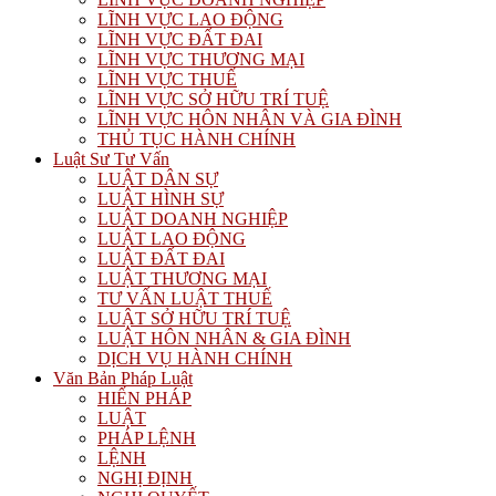
LĨNH VỰC LAO ĐỘNG
LĨNH VỰC ĐẤT ĐAI
LĨNH VỰC THƯƠNG MẠI
LĨNH VỰC THUẾ
LĨNH VỰC SỞ HỮU TRÍ TUỆ
LĨNH VỰC HÔN NHÂN VÀ GIA ĐÌNH
THỦ TỤC HÀNH CHÍNH
Luật Sư Tư Vấn
LUẬT DÂN SỰ
LUẬT HÌNH SỰ
LUẬT DOANH NGHIỆP
LUẬT LAO ĐỘNG
LUẬT ĐẤT ĐAI
LUẬT THƯƠNG MẠI
TƯ VẤN LUẬT THUẾ
LUẬT SỞ HỮU TRÍ TUỆ
LUẬT HÔN NHÂN & GIA ĐÌNH
DỊCH VỤ HÀNH CHÍNH
Văn Bản Pháp Luật
HIẾN PHÁP
LUẬT
PHÁP LỆNH
LỆNH
NGHỊ ĐỊNH