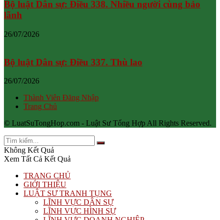
Bộ luật Dân sự: Điều 338. Nhiều người cùng bảo
lãnh
26/07/2026
Bộ luật Dân sự: Điều 337. Thù lao
26/07/2026
Thành Viên Đăng Nhập
Trang Chủ
© LuatSuTongHop.com - Luật Sư Tổng Hợp All Rights Reserved.
Không Kết Quả
Xem Tất Cả Kết Quả
TRANG CHỦ
GIỚI THIỆU
LUẬT SƯ TRANH TỤNG
LĨNH VỰC DÂN SỰ
LĨNH VỰC HÌNH SỰ
LĨNH VỰC DOANH NGHIỆP