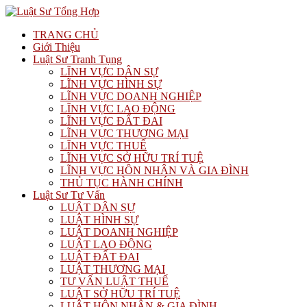
TRANG CHỦ
Giới Thiệu
Luật Sư Tranh Tụng
LĨNH VỰC DÂN SỰ
LĨNH VỰC HÌNH SỰ
LĨNH VỰC DOANH NGHIỆP
LĨNH VỰC LAO ĐỘNG
LĨNH VỰC ĐẤT ĐAI
LĨNH VỰC THƯƠNG MẠI
LĨNH VỰC THUẾ
LĨNH VỰC SỞ HỮU TRÍ TUỆ
LĨNH VỰC HÔN NHÂN VÀ GIA ĐÌNH
THỦ TỤC HÀNH CHÍNH
Luật Sư Tư Vấn
LUẬT DÂN SỰ
LUẬT HÌNH SỰ
LUẬT DOANH NGHIỆP
LUẬT LAO ĐỘNG
LUẬT ĐẤT ĐAI
LUẬT THƯƠNG MẠI
TƯ VẤN LUẬT THUẾ
LUẬT SỞ HỮU TRÍ TUỆ
LUẬT HÔN NHÂN & GIA ĐÌNH