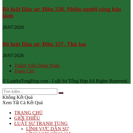
Bộ luật Dân sự: Điều 338. Nhiều người cùng bảo
lãnh
26/07/2026
Bộ luật Dân sự: Điều 337. Thù lao
26/07/2026
Thành Viên Đăng Nhập
Trang Chủ
© LuatSuTongHop.com - Luật Sư Tổng Hợp All Rights Reserved.
Không Kết Quả
Xem Tất Cả Kết Quả
TRANG CHỦ
GIỚI THIỆU
LUẬT SƯ TRANH TỤNG
LĨNH VỰC DÂN SỰ