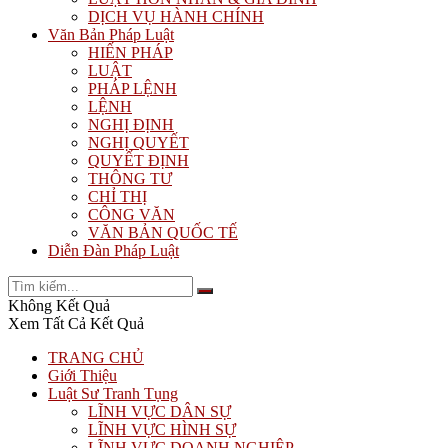
DỊCH VỤ HÀNH CHÍNH
Văn Bản Pháp Luật
HIẾN PHÁP
LUẬT
PHÁP LỆNH
LỆNH
NGHỊ ĐỊNH
NGHỊ QUYẾT
QUYẾT ĐỊNH
THÔNG TƯ
CHỈ THỊ
CÔNG VĂN
VĂN BẢN QUỐC TẾ
Diễn Đàn Pháp Luật
Không Kết Quả
Xem Tất Cả Kết Quả
TRANG CHỦ
Giới Thiệu
Luật Sư Tranh Tụng
LĨNH VỰC DÂN SỰ
LĨNH VỰC HÌNH SỰ
LĨNH VỰC DOANH NGHIỆP