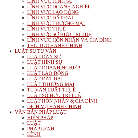
LĨNH VỰC HÌNH SỰ
LĨNH VỰC DOANH NGHIỆP
LĨNH VỰC LAO ĐỘNG
LĨNH VỰC ĐẤT ĐAI
LĨNH VỰC THƯƠNG MẠI
LĨNH VỰC THUẾ
LĨNH VỰC SỞ HỮU TRÍ TUỆ
LĨNH VỰC HÔN NHÂN VÀ GIA ĐÌNH
THỦ TỤC HÀNH CHÍNH
LUẬT SƯ TƯ VẤN
LUẬT DÂN SỰ
LUẬT HÌNH SỰ
LUẬT DOANH NGHIỆP
LUẬT LAO ĐỘNG
LUẬT ĐẤT ĐAI
LUẬT THƯƠNG MẠI
TƯ VẤN LUẬT THUẾ
LUẬT SỞ HỮU TRÍ TUỆ
LUẬT HÔN NHÂN & GIA ĐÌNH
DỊCH VỤ HÀNH CHÍNH
VĂN BẢN PHÁP LUẬT
HIẾN PHÁP
LUẬT
PHÁP LỆNH
LỆNH