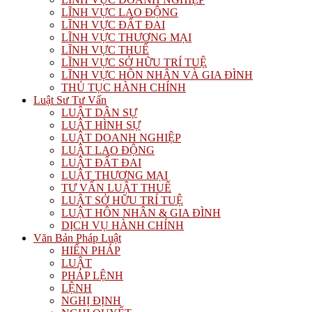
LĨNH VỰC LAO ĐỘNG
LĨNH VỰC ĐẤT ĐAI
LĨNH VỰC THƯƠNG MẠI
LĨNH VỰC THUẾ
LĨNH VỰC SỞ HỮU TRÍ TUỆ
LĨNH VỰC HÔN NHÂN VÀ GIA ĐÌNH
THỦ TỤC HÀNH CHÍNH
Luật Sư Tư Vấn
LUẬT DÂN SỰ
LUẬT HÌNH SỰ
LUẬT DOANH NGHIỆP
LUẬT LAO ĐỘNG
LUẬT ĐẤT ĐAI
LUẬT THƯƠNG MẠI
TƯ VẤN LUẬT THUẾ
LUẬT SỞ HỮU TRÍ TUỆ
LUẬT HÔN NHÂN & GIA ĐÌNH
DỊCH VỤ HÀNH CHÍNH
Văn Bản Pháp Luật
HIẾN PHÁP
LUẬT
PHÁP LỆNH
LỆNH
NGHỊ ĐỊNH