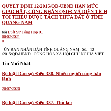
QUYẾT ĐỊNH 12/2015/QĐ-UBND HẠN MỨC
GIAO ĐẤT, CÔNG NHẬN QSDĐ VÀ DIỆN TÍCH
TỐI THIỂU ĐƯỢC TÁCH THỬA ĐẤT Ở TỈNH
QUẢNG NAM
bởi
Luật Sư Tổng Hợp 01
06/02/2021
0
ỦY BAN NHÂN DÂN TỈNH QUẢNG NAM Số: 12
/2015/QĐ-UBND CỘNG HÒA XÃ HỘI CHỦ NGHĨA VIỆT ...
Tin Mới Nhất
Bộ luật Dân sự: Điều 338. Nhiều người cùng bảo
lãnh
26/07/2026
Bộ luật Dân sự: Điều 337. Thù lao