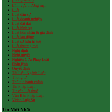
Lĩnh vực thuế
Lĩnh vực thương mại
Luật
Luật dân sự
Luật doanh nghiệp
Luật đất đai
Luật hình sự
Luật hôn nhân & gia đình
Luật lao động
Luật sở hữu trí tuệ
Luật thương mại
Nghị định
Nghị quyết
Nghiên Cứu Pháp Luật
Pháp lệnh
Quyết định
Tài Liệu Ngành Luật
Thông tư
Thủ tục hành chính
Tin Pháp Luật
Tư vấn luật thuế
Văn Bản Pháp Luật
Video Luật Sư
Tin Mới Nhất