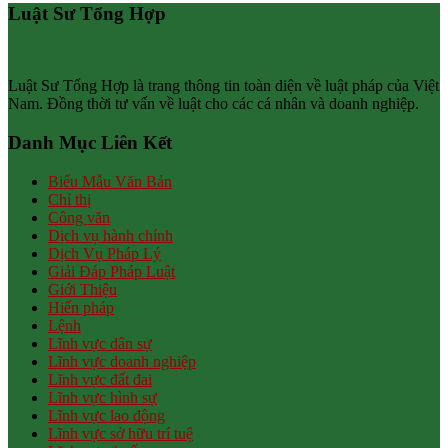
Luật Sư Tổng Hợp
Luật Sư Tổng Hợp là trang thông tin toàn diện về luật pháp của Việt
Nam. Đồng thời tư vấn về luật cho các cá nhân và doanh nghiệp.
Danh Mục Liên Kết
Biểu Mẫu Văn Bản
Chỉ thị
Công văn
Dịch vụ hành chính
Dịch Vụ Pháp Lý
Giải Đáp Pháp Luật
Giới Thiệu
Hiến pháp
Lệnh
Lĩnh vực dân sự
Lĩnh vực doanh nghiệp
Lĩnh vực đất đai
Lĩnh vực hình sự
Lĩnh vực lao động
Lĩnh vực sở hữu trí tuệ