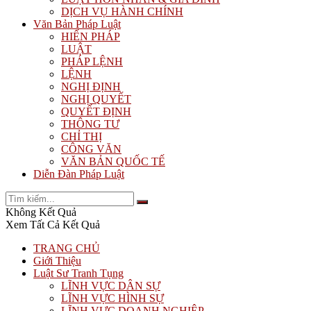
DỊCH VỤ HÀNH CHÍNH
Văn Bản Pháp Luật
HIẾN PHÁP
LUẬT
PHÁP LỆNH
LỆNH
NGHỊ ĐỊNH
NGHỊ QUYẾT
QUYẾT ĐỊNH
THÔNG TƯ
CHỈ THỊ
CÔNG VĂN
VĂN BẢN QUỐC TẾ
Diễn Đàn Pháp Luật
Không Kết Quả
Xem Tất Cả Kết Quả
TRANG CHỦ
Giới Thiệu
Luật Sư Tranh Tụng
LĨNH VỰC DÂN SỰ
LĨNH VỰC HÌNH SỰ
LĨNH VỰC DOANH NGHIỆP