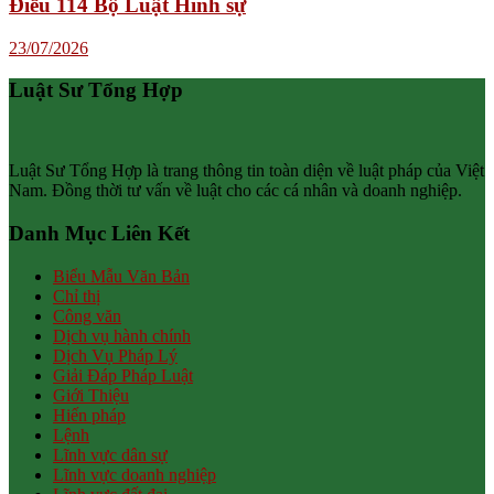
Điều 114 Bộ Luật Hình sự
23/07/2026
Luật Sư Tổng Hợp
Luật Sư Tổng Hợp là trang thông tin toàn diện về luật pháp của Việt
Nam. Đồng thời tư vấn về luật cho các cá nhân và doanh nghiệp.
Danh Mục Liên Kết
Biểu Mẫu Văn Bản
Chỉ thị
Công văn
Dịch vụ hành chính
Dịch Vụ Pháp Lý
Giải Đáp Pháp Luật
Giới Thiệu
Hiến pháp
Lệnh
Lĩnh vực dân sự
Lĩnh vực doanh nghiệp