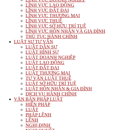
LĨNH VỰC LAO ĐỘNG
LĨNH VỰC ĐẤT ĐAI
LĨNH VỰC THƯƠNG MẠI
LĨNH VỰC THUẾ
LĨNH VỰC SỞ HỮU TRÍ TUỆ
LĨNH VỰC HÔN NHÂN VÀ GIA ĐÌNH
THỦ TỤC HÀNH CHÍNH
LUẬT SƯ TƯ VẤN
LUẬT DÂN SỰ
LUẬT HÌNH SỰ
LUẬT DOANH NGHIỆP
LUẬT LAO ĐỘNG
LUẬT ĐẤT ĐAI
LUẬT THƯƠNG MẠI
TƯ VẤN LUẬT THUẾ
LUẬT SỞ HỮU TRÍ TUỆ
LUẬT HÔN NHÂN & GIA ĐÌNH
DỊCH VỤ HÀNH CHÍNH
VĂN BẢN PHÁP LUẬT
HIẾN PHÁP
LUẬT
PHÁP LỆNH
LỆNH
NGHỊ ĐỊNH