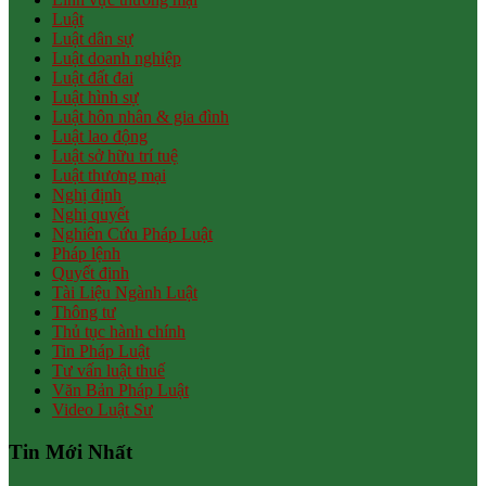
Luật
Luật dân sự
Luật doanh nghiệp
Luật đất đai
Luật hình sự
Luật hôn nhân & gia đình
Luật lao động
Luật sở hữu trí tuệ
Luật thương mại
Nghị định
Nghị quyết
Nghiên Cứu Pháp Luật
Pháp lệnh
Quyết định
Tài Liệu Ngành Luật
Thông tư
Thủ tục hành chính
Tin Pháp Luật
Tư vấn luật thuế
Văn Bản Pháp Luật
Video Luật Sư
Tin Mới Nhất