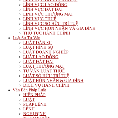
LĨNH VỰC LAO ĐỘNG
LĨNH VỰC ĐẤT ĐAI
LĨNH VỰC THƯƠNG MẠI
LĨNH VỰC THUẾ
LĨNH VỰC SỞ HỮU TRÍ TUỆ
LĨNH VỰC HÔN NHÂN VÀ GIA ĐÌNH
THỦ TỤC HÀNH CHÍNH
Luật Sư Tư Vấn
LUẬT DÂN SỰ
LUẬT HÌNH SỰ
LUẬT DOANH NGHIỆP
LUẬT LAO ĐỘNG
LUẬT ĐẤT ĐAI
LUẬT THƯƠNG MẠI
TƯ VẤN LUẬT THUẾ
LUẬT SỞ HỮU TRÍ TUỆ
LUẬT HÔN NHÂN & GIA ĐÌNH
DỊCH VỤ HÀNH CHÍNH
Văn Bản Pháp Luật
HIẾN PHÁP
LUẬT
PHÁP LỆNH
LỆNH
NGHỊ ĐỊNH