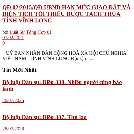
QĐ 02/2015/QĐ-UBND HẠN MỨC GIAO ĐẤT VÀ
DIỆN TÍCH TỐI THIỂU ĐƯỢC TÁCH THỬA
TỈNH VĨNH LONG
bởi
Luật Sư Tổng Hợp 01
07/02/2021
0
UỶ BAN NHÂN DÂN CỘNG HOÀ XÃ HỘI CHỦ NGHĨA
VIỆT NAM TỈNH VĨNH LONG Độc lập - ...
Tin Mới Nhất
Bộ luật Dân sự: Điều 338. Nhiều người cùng bảo
lãnh
26/07/2026
Bộ luật Dân sự: Điều 337. Thù lao
26/07/2026