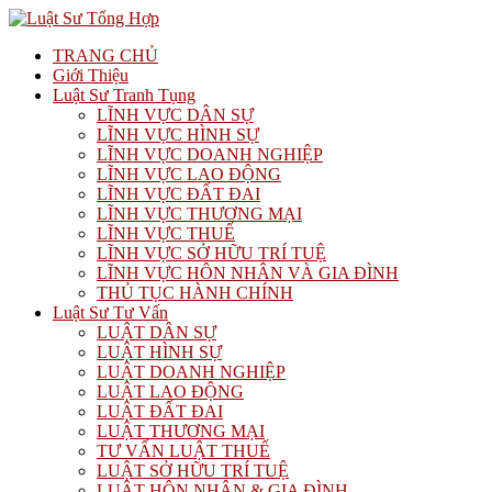
TRANG CHỦ
Giới Thiệu
Luật Sư Tranh Tụng
LĨNH VỰC DÂN SỰ
LĨNH VỰC HÌNH SỰ
LĨNH VỰC DOANH NGHIỆP
LĨNH VỰC LAO ĐỘNG
LĨNH VỰC ĐẤT ĐAI
LĨNH VỰC THƯƠNG MẠI
LĨNH VỰC THUẾ
LĨNH VỰC SỞ HỮU TRÍ TUỆ
LĨNH VỰC HÔN NHÂN VÀ GIA ĐÌNH
THỦ TỤC HÀNH CHÍNH
Luật Sư Tư Vấn
LUẬT DÂN SỰ
LUẬT HÌNH SỰ
LUẬT DOANH NGHIỆP
LUẬT LAO ĐỘNG
LUẬT ĐẤT ĐAI
LUẬT THƯƠNG MẠI
TƯ VẤN LUẬT THUẾ
LUẬT SỞ HỮU TRÍ TUỆ
LUẬT HÔN NHÂN & GIA ĐÌNH