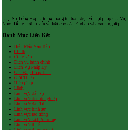
Luật Sư Tổng Hợp là trang thông tin toàn diện về luật pháp của Việt
Nam. Đồng thời tư vấn về luật cho các cá nhân và doanh nghiệp.
Danh Mục Liên Kết
Biểu Mẫu Văn Bản
Chỉ thị
Công văn
Dịch vụ hành chính
Dịch Vụ Pháp Lý
Giải Đáp Pháp Luật
Giới Thiệu
Hiến pháp
Lệnh
Lĩnh vực dân sự
Lĩnh vực doanh nghiệp
Lĩnh vực đất đai
Lĩnh vực hình sự
Lĩnh vực lao động
Lĩnh vực sở hữu trí tuệ
Lĩnh vực thuế
Lĩnh vực thương mại