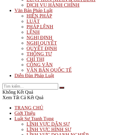
DỊCH VỤ HÀNH CHÍNH
Văn Bản Pháp Luật
HIẾN PHÁP
LUẬT
PHÁP LỆNH
LỆNH
NGHỊ ĐỊNH
NGHỊ QUYẾT
QUYẾT ĐỊNH
THÔNG TƯ
CHỈ THỊ
CÔNG VĂN
VĂN BẢN QUỐC TẾ
Diễn Đàn Pháp Luật
Không Kết Quả
Xem Tất Cả Kết Quả
TRANG CHỦ
Giới Thiệu
Luật Sư Tranh Tụng
LĨNH VỰC DÂN SỰ
LĨNH VỰC HÌNH SỰ
LĨNH VỰC DOANH NGHIỆP