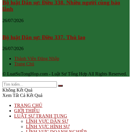
Bộ luật Dân sự: Điều 338. Nhiều người cùng bảo
lãnh
26/07/2026
Bộ luật Dân sự: Điều 337. Thù lao
26/07/2026
Thành Viên Đăng Nhập
Trang Chủ
© LuatSuTongHop.com - Luật Sư Tổng Hợp All Rights Reserved.
Không Kết Quả
Xem Tất Cả Kết Quả
TRANG CHỦ
GIỚI THIỆU
LUẬT SƯ TRANH TỤNG
LĨNH VỰC DÂN SỰ
LĨNH VỰC HÌNH SỰ
LĨNH VỰC DOANH NGHIỆP