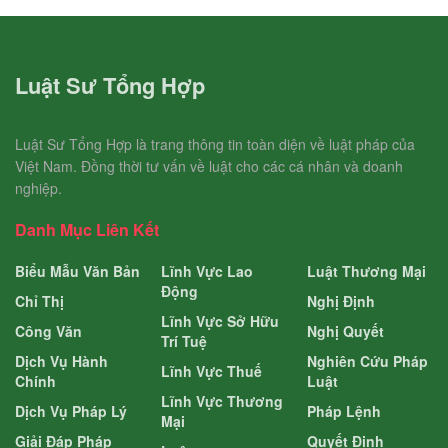
Luật Sư Tổng Hợp
Luật Sư Tổng Hợp là trang thông tin toàn diện về luật pháp của
Việt Nam. Đồng thời tư vấn về luật cho các cá nhân và doanh
nghiệp.
Danh Mục Liên Kết
Biểu Mẫu Văn Bản
Lĩnh Vực Lao
Luật Thương Mại
Động
Chỉ Thị
Nghị Định
Lĩnh Vực Sở Hữu
Công Văn
Nghị Quyết
Trí Tuệ
Dịch Vụ Hành
Nghiên Cứu Pháp
Lĩnh Vực Thuế
Chính
Luật
Lĩnh Vực Thương
Dịch Vụ Pháp Lý
Pháp Lệnh
Mại
Giải Đáp Pháp
Quyết Định