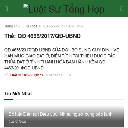
Trang chủ
Từ khóa
QĐ 4655/2017/QĐ-UBND
Thẻ:
QĐ 4655/2017/QĐ-UBND
QĐ 4655/2017/QĐ-UBND SỬA ĐỔI, BỔ SUNG QUY ĐỊNH VỀ
HẠN MỨC GIAO ĐẤT Ở, DIỆN TÍCH TỐI THIỂU ĐƯỢC TÁCH
THỬA ĐẤT Ở TỈNH THANH HÓA BAN HÀNH KÈM QĐ
4463/2014/QĐ-UBND
BỞI
LUẬT SƯ TỔNG HỢP 01
06/02/2021
0
Tin Mới Nhất
Bộ luật Dân sự: Điều 338. Nhiều người cùng bảo lãnh
26/07/2026