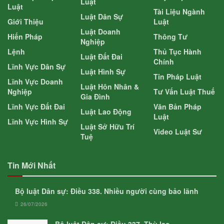
Luật
Luật
Tài Liệu Ngành
Luật Dân Sự
Giới Thiệu
Luật
Luật Doanh
Hiến Pháp
Thông Tư
Nghiệp
Lệnh
Thủ Tục Hành
Luật Đất Đai
Chính
Lĩnh Vực Dân Sự
Luật Hình Sự
Tin Pháp Luật
Lĩnh Vực Doanh
Luật Hôn Nhân &
Nghiệp
Tư Vấn Luật Thuế
Gia Đình
Lĩnh Vực Đất Đai
Văn Bản Pháp
Luật Lao Động
Luật
Lĩnh Vực Hình Sự
Luật Sở Hữu Trí
Video Luật Sư
Tuệ
Tin Mới Nhất
Bộ luật Dân sự: Điều 338. Nhiều người cùng bảo lãnh
26/07/2026
Bộ luật Dân sự: Điều 337. Thù lao